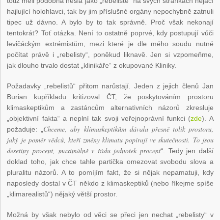
totiž měli podobná hesla jako „rebelisté“ na svých stránkách nějací
hajlující holohlavci, tak by jim příslušné orgány nepochybně zatnuli
tipec už dávno. A bylo by to tak správně. Proč však nekonají
tentokrát? Toť otázka. Není to ostatně poprvé, kdy postupují vůči
levičáckým extrémistům, mezi které je dle mého soudu nutné
počítat právě i „rebelisty“, poněkud liknavě. Jen si vzpomeňme,
jak dlouho trvalo dostat „klinikáře“ z okupované Kliniky.
Požadavky „rebelistů“ přitom narůstají. Jeden z jejich členů Jan
Burian kupříkladu kritizoval ČT, že poskytováním prostoru
klimaskeptikům a zastáncům alternativních názorů zkresluje
„objektivní fakta“ a neplní tak svoji veřejnoprávní funkci (
zde
). A
Chceme, aby klimaskeptikům dávala přesně tolik prostoru,
požaduje: „
jaký je poměr vědců, kteří změny klimatu popírají ve skutečnosti. To jsou
desetiny procent, maximálně v řádu jednotek procent
“. Tedy jen další
doklad toho, jak chce tahle partička omezovat svobodu slova a
pluralitu názorů. A to pomíjím fakt, že si nějak nepamatuji, kdy
naposledy dostal v ČT někdo z klimaskeptiků (nebo říkejme spíše
„klimarealistů“) nějaký větší prostor.
Možná by však nebylo od věci se přeci jen nechat „rebelisty“ v