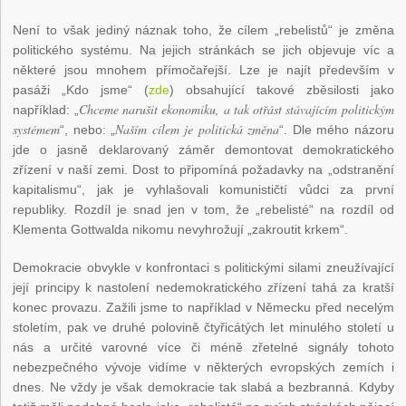
Není to však jediný náznak toho, že cílem „rebelistů“ je změna
politického systému. Na jejich stránkách se jich objevuje víc a
některé jsou mnohem přímočařejší. Lze je najít především v
pasáži „Kdo jsme“ (
zde
) obsahující takové zběsilosti jako
Chceme narušit ekonomiku, a tak otřást stávajícím politickým
například: „
systémem
Naším cílem je politická změna
“, nebo: „
“. Dle mého názoru
jde o jasně deklarovaný záměr demontovat demokratického
zřízení v naší zemi. Dost to připomíná požadavky na „odstranění
kapitalismu“, jak je vyhlašovali komunističtí vůdci za první
republiky. Rozdíl je snad jen v tom, že „rebelisté“ na rozdíl od
Klementa Gottwalda nikomu nevyhrožují „zakroutit krkem“.
Demokracie obvykle v konfrontaci s politickými silami zneužívající
její principy k nastolení nedemokratického zřízení tahá za kratší
konec provazu. Zažili jsme to například v Německu před necelým
stoletím, pak ve druhé polovině čtyřicátých let minulého století u
nás a určité varovné více či méně zřetelné signály tohoto
nebezpečného vývoje vidíme v některých evropských zemích i
dnes. Ne vždy je však demokracie tak slabá a bezbranná. Kdyby