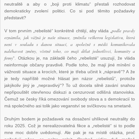
neutralitě a aby o „boji proti klimatu“ přestali rozhodovat
demokraticky zvolení politici. Co si pod těmito požadavky
představit?
podle pravdy
V tom prvním „rebelisté“ konkrétně chtějí, aby vláda „
oznámila, jak vážná je naše situace, změnila veškerou legislativu, která
není v souladu s danou situací, a společně s médii komunikovala
naléhavost změny, včetně toho, co mají dělat jednotlivci, komunity a
firmy
“. Otázkou je, na základě čeho „rebelisté“ usuzují, že vláda
neinformuje občany pravdivě. Podle toho, že mají jiné mínění o
vážnosti situace a krocích, které je třeba učinit k „nápravě“? A že
je tedy napříště možné hlásat jen názor „rebelistů“, protože
jakýkoliv jiný je „nepravdivý“? To už docela silně zavání snahou
nepřipouštět otevřenou diskuzi a cenzurovat odlišná stanoviska.
Čemuž se česky říká omezování svobody slova a s demokracií to
má společného asi tolik jako veganství se svíčkovou na smetaně.
Druhým bodem je požadavek na dosažení uhlíkové neutrality do
roku 2025. Což je nerealizovatelná fikce a „rebelisté“ si to podle
mne moc dobře uvědomují. Ale pak je na místě otázka, proč