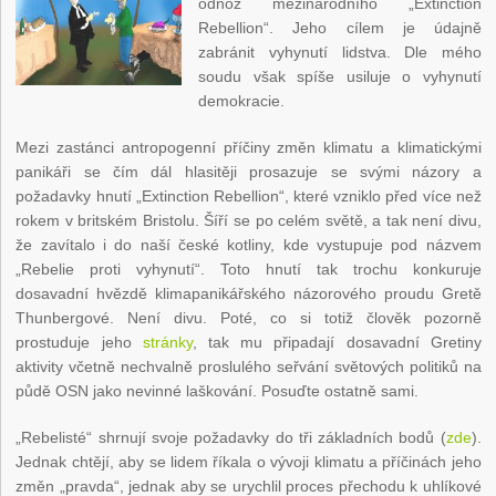
odnož mezinárodního „Extinction
Rebellion“. Jeho cílem je údajně
zabránit vyhynutí lidstva. Dle mého
soudu však spíše usiluje o vyhynutí
demokracie.
Mezi zastánci antropogenní příčiny změn klimatu a klimatickými
panikáři se čím dál hlasitěji prosazuje se svými názory a
požadavky hnutí „Extinction Rebellion“, které vzniklo před více než
rokem v britském Bristolu. Šíří se po celém světě, a tak není divu,
že zavítalo i do naší české kotliny, kde vystupuje pod názvem
„Rebelie proti vyhynutí“. Toto hnutí tak trochu konkuruje
dosavadní hvězdě klimapanikářského názorového proudu Gretě
Thunbergové. Není divu. Poté, co si totiž člověk pozorně
prostuduje jeho
stránky
, tak mu připadají dosavadní Gretiny
aktivity včetně nechvalně proslulého seřvání světových politiků na
půdě OSN jako nevinné laškování. Posuďte ostatně sami.
„Rebelisté“ shrnují svoje požadavky do tři základních bodů (
zde
).
Jednak chtějí, aby se lidem říkala o vývoji klimatu a příčinách jeho
změn „pravda“, jednak aby se urychlil proces přechodu k uhlíkové