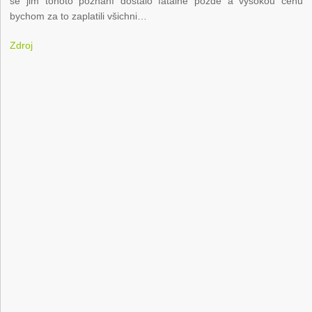
se jim tohoto poznání dostalo fatálně pozdě a vysokou cenu
bychom za to zaplatili všichni…
Zdroj