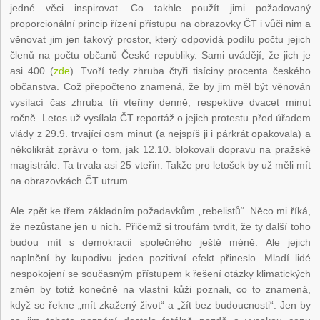
jedné věci inspirovat. Co takhle použít jimi požadovaný
proporcionální princip řízení přístupu na obrazovky ČT i vůči nim a
věnovat jim jen takový prostor, který odpovídá podílu počtu jejich
členů na počtu občanů České republiky. Sami uvádějí, že jich je
asi 400 (
zde
). Tvoří tedy zhruba čtyři tisíciny procenta českého
občanstva. Což přepočteno znamená, že by jim měl být věnován
vysílací čas zhruba tři vteřiny denně, respektive dvacet minut
ročně. Letos už vysílala ČT reportáž o jejich protestu před úřadem
vlády z 29.9. trvající osm minut (a nejspíš ji i párkrát opakovala) a
několikrát zprávu o tom, jak 12.10. blokovali dopravu na pražské
magistrále. Ta trvala asi 25 vteřin. Takže pro letošek by už měli mít
na obrazovkách ČT utrum…
Ale zpět ke třem základním požadavkům „rebelistů“. Něco mi říká,
že nezůstane jen u nich. Přičemž si troufám tvrdit, že ty další toho
budou mít s demokracií společného ještě méně. Ale jejich
naplnění by kupodivu jeden pozitivní efekt přineslo. Mladí lidé
nespokojení se současným přístupem k řešení otázky klimatických
změn by totiž konečně na vlastní kůži poznali, co to znamená,
když se řekne „mít zkažený život“ a „žít bez budoucnosti“. Jen by