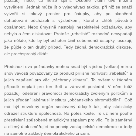
požadují něco, co nelze splnit. Osobně vidím dvě možná
vysvětlení. Jednak může jít o vyjednávací taktiku, při níž se snaží
vytvořit si takový prostor pro ústupky, aby po skončení
dohadování odcházeli s výsledkem, kterého chtěli původně
dosáhnout. Nebo úmyslně nastolují nesplnitelné požadavky, aby
nebylo o čem diskutovat. Protože „rebelisté“ rozhodně nevypadají
jako někdo, kdo by byl ochoten činit sebemenší ústupky, usuzuji,
že půjde o ten druhý případ. Tedy žádná demokratická diskuze,
ale prachsprostý diktát.
Předchozí dva požadavky mohou snad být s jistou (velkou) mírou
shovívavosti považovány za produkt přílišné horlivosti „rebelistů“ a
jejich zapálení pro věc „záchrany klimatu“. To ovšem v žádném
případě neplatí pro ten třetí a zároveň poslední. V něm totiž
požadují odebrání pravomocí demokraticky zvoleným politikům a
jejich předání jakémusi institutu „občanského shromáždění“. Což
má být nevolený orgán sestavený údajně tak, aby statisticky
odrážel strukturu společnosti. No potěš koště. To už není pouhé
přestřelení způsobené mladickým zápalem pro věc. To je záměrný
a cílený útok směřující na princip zastupitelské demokracie a tedy
na samotné základy demokratického zřízení.