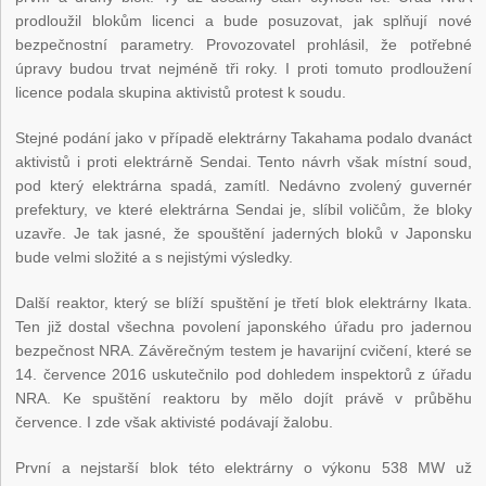
prodloužil blokům licenci a bude posuzovat, jak splňují nové
bezpečnostní parametry. Provozovatel prohlásil, že potřebné
úpravy budou trvat nejméně tři roky. I proti tomuto prodloužení
licence podala skupina aktivistů protest k soudu.
Stejné podání jako v případě elektrárny Takahama podalo dvanáct
aktivistů i proti elektrárně Sendai. Tento návrh však místní soud,
pod který elektrárna spadá, zamítl. Nedávno zvolený guvernér
prefektury, ve které elektrárna Sendai je, slíbil voličům, že bloky
uzavře. Je tak jasné, že spouštění jaderných bloků v Japonsku
bude velmi složité a s nejistými výsledky.
Další reaktor, který se blíží spuštění je třetí blok elektrárny Ikata.
Ten již dostal všechna povolení japonského úřadu pro jadernou
bezpečnost NRA. Závěrečným testem je havarijní cvičení, které se
14. července 2016 uskutečnilo pod dohledem inspektorů z úřadu
NRA. Ke spuštění reaktoru by mělo dojít právě v průběhu
července. I zde však aktivisté podávají žalobu.
První a nejstarší blok této elektrárny o výkonu 538 MW už