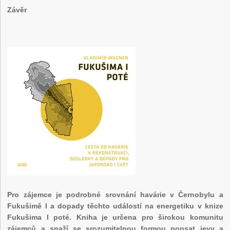
Závěr
Pro zájemce je podrobné srovnání havárie v Černobylu a
Fukušimě I a dopady těchto událostí na energetiku v knize
Fukušima I poté. Kniha je určena pro širokou komunitu
zájemců a snaží se srozumitelnou formou popsat jevy a