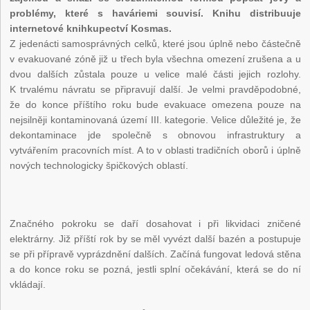
problémy, které s haváriemi souvisí. Knihu distribuuje
internetové knihkupectví Kosmas.
Z jedenácti samosprávných celků, které jsou úplně nebo částečně
v evakuované zóně již u třech byla všechna omezení zrušena a u
dvou dalších zůstala pouze u velice malé části jejich rozlohy.
K trvalému návratu se připravují další. Je velmi pravděpodobné,
že do konce příštího roku bude evakuace omezena pouze na
nejsilněji kontaminovaná území III. kategorie. Velice důležité je, že
dekontaminace jde společně s obnovou infrastruktury a
vytvářením pracovních míst. A to v oblasti tradičních oborů i úplně
nových technologicky špičkových oblastí.
Značného pokroku se daří dosahovat i při likvidaci zničené
elektrárny. Již příští rok by se měl vyvézt další bazén a postupuje
se při přípravě vyprázdnění dalších. Začíná fungovat ledová stěna
a do konce roku se pozná, jestli splní očekávání, která se do ní
vkládají.