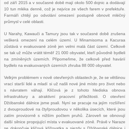
od září 2015 a v současné době mají okolo 500 dojnic a dodávají
10 tun mléka denně, což je nejvíce ze všech farem v prefektuře.
Farmáři chtějí po odvolání omezení postupně obnovit mléčný
průmysl v celé oblasti.
U Narahy, Kawauči a Tamury jsou tak v současné době zrušena
veškerá omezení na celém území. U Minamisoma a Kacuraa
zůstává v evakuované zóně jen velmi malá část území. Celkově
se tak už může vrátit téměř 21 000 obyvatel, kteří původně bydleli
na zmíněných územích. Připomeňme, že celkově před havárií
bydlelo na evakuovaných územích zhruba 88 000 obyvatel.
Velkým problémem v nově otevřených oblastech je, že se většinou
vrací starší lidé a mladí si už našli nové jiné místo pro život nebo
s návratem váhají. Klíčová je z tohoto hlediska obnova
infrastruktury a atraktivní pracovní příležitosti. O otevření
Džóbanské dálnice jsme psali. Nyní se pracuje na jejím rozšíření
z dvouproudové na čtyřproudovou v několika úsecích, které jsou
zatím provizorně s nižším počtem pruhů. Zároveň se obnovují
další silnice propojující místa v evakuované zóně. Právě v Naraze
se dokončuje klíčová křižovatka a sjezdy s Džóbanské dálnice i