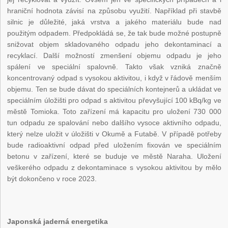
hraniční hodnota závisí na způsobu využití. Například při stavbě
silnic je důležité, jaká vrstva a jakého materiálu bude nad
použitým odpadem. Předpokládá se, že tak bude možné postupně
snižovat objem skladovaného odpadu jeho dekontaminací a
recyklací. Další možností zmenšení objemu odpadu je jeho
spálení ve speciální spalovně. Takto však vzniká značně
koncentrovaný odpad s vysokou aktivitou, i když v řádově menším
objemu. Ten se bude dávat do speciálních kontejnerů a ukládat ve
speciálním úložišti pro odpad s aktivitou převyšující 100 kBq/kg ve
městě Tomioka. Toto zařízení má kapacitu pro uložení 730 000
tun odpadu ze spalování nebo dalšího vysoce aktivního odpadu,
který nelze uložit v úložišti v Okumě a Futabě. V případě potřeby
bude radioaktivní odpad před uložením fixován ve speciálním
betonu v zařízení, které se buduje ve městě Naraha. Uložení
veškerého odpadu z dekontaminace s vysokou aktivitou by mělo
být dokončeno v roce 2023.
Japonská jaderná energetika