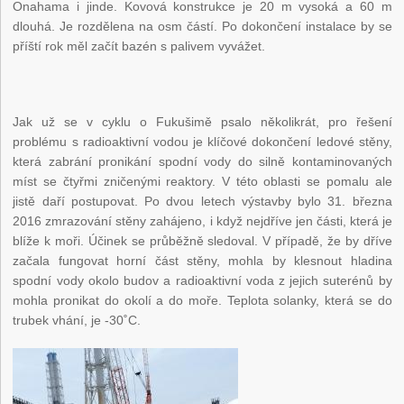
Onahama i jinde. Kovová konstrukce je 20 m vysoká a 60 m
dlouhá. Je rozdělena na osm částí. Po dokončení instalace by se
příští rok měl začít bazén s palivem vyvážet.
Jak už se v cyklu o Fukušimě psalo několikrát, pro řešení
problému s radioaktivní vodou je klíčové dokončení ledové stěny,
která zabrání pronikání spodní vody do silně kontaminovaných
míst se čtyřmi zničenými reaktory. V této oblasti se pomalu ale
jistě daří postupovat. Po dvou letech výstavby bylo 31. března
2016 zmrazování stěny zahájeno, i když nejdříve jen části, která je
blíže k moři. Účinek se průběžně sledoval. V případě, že by dříve
začala fungovat horní část stěny, mohla by klesnout hladina
spodní vody okolo budov a radioaktivní voda z jejich suterénů by
mohla pronikat do okolí a do moře. Teplota solanky, která se do
trubek vhání, je -30˚C.