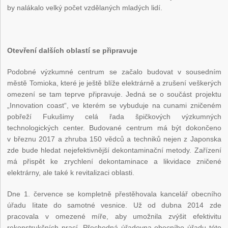
by nalákalo velký počet vzdělaných mladých lidí.
Otevření dalších oblastí se připravuje
Podobné výzkumné centrum se začalo budovat v sousedním
městě Tomioka, které je ještě blíže elektrárně a zrušení veškerých
omezení se tam teprve připravuje. Jedná se o součást projektu
„Innovation coast“, ve kterém se vybuduje na cunami zničeném
pobřeží Fukušimy celá řada špičkových výzkumných
technologických center. Budované centrum má být dokončeno
v březnu 2017 a zhruba 150 vědců a techniků nejen z Japonska
zde bude hledat nejefektivnější dekontaminační metody. Zařízení
má přispět ke zrychlení dekontaminace a likvidace zničené
elektrárny, ale také k revitalizaci oblasti.
Dne 1. července se kompletně přestěhovala kancelář obecního
úřadu Iitate do samotné vesnice. Už od dubna 2014 zde
pracovala v omezené míře, aby umožnila zvýšit efektivitu
rekonstrukčních prací. Přechodná úřadovna obecního úřadu této