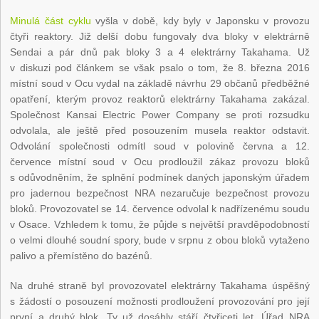
Minulá část cyklu
vyšla v době, kdy byly v Japonsku v provozu
čtyři reaktory. Již delší dobu fungovaly dva bloky v elektrárně
Sendai a pár dnů pak bloky 3 a 4 elektrárny Takahama. Už
v diskuzi pod článkem se však psalo o tom, že 8. března 2016
místní soud v Ocu vydal na základě návrhu 29 občanů předběžné
opatření, kterým provoz reaktorů elektrárny Takahama zakázal.
Společnost Kansai Electric Power Company se proti rozsudku
odvolala, ale ještě před posouzením musela reaktor odstavit.
Odvolání společnosti odmítl soud v polovině června a 12.
července místní soud v Ocu prodloužil zákaz provozu bloků
s odůvodněním, že splnění podmínek daných japonským úřadem
pro jadernou bezpečnost NRA nezaručuje bezpečnost provozu
bloků. Provozovatel se 14. července odvolal k nadřízenému soudu
v Osace. Vzhledem k tomu, že půjde s největší pravděpodobností
o velmi dlouhé soudní spory, bude v srpnu z obou bloků vytaženo
palivo a přemístěno do bazénů.
Na druhé straně byl provozovatel elektrárny Takahama úspěšný
s žádostí o posouzení možnosti prodloužení provozování pro její
první a druhý blok. Ty už dosáhly stáří čtyřiceti let. Úřad NRA