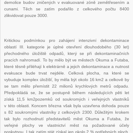
demolice budov zničených v evakuované zóně zemětřesením a
cunami. Těch se zatím podařilo z celkového počtu 8400
zlikvidovat pouze 3000.
Kritickou podmínkou pro zahájení intenzivní dekontaminace
oblastí III. kategorie je úplné otevření dlouhodobého (30 let)
přechodného úložiště odpadů, který se při dekontaminačních
pracích nahromadí. To by mělo být ve městech Okuma a Futaba,
které těsně přiléhají k elektrárně a jejich dekontaminace a nutnost
evakuace bude trvat nejdéle. Celková plocha, na které se
vybuduje komplex úložišť, by měla být okolo 16 km
2
a celkově by
se tam mělo přemístit 22 milionů krychlových metrů odpadu.
Předpokládá se, že se postupně během následujících pěti let
získá 11,5 km
2
pozemků od soukromých i veřejných vlastníků
v této oblasti. Koncem března však byla uzavřena dohoda pouze
s 82 soukromými vlastníky z celkových 2300. Důležitým krokem
tak bylo rozhodnutí představitelů měst Okuma a Futaba, že
veřejné plochy ve vlastnictví měst na požadované účely
poskytnou. I tak zatím stát získal jen okolo 2 % potřebných ploch.