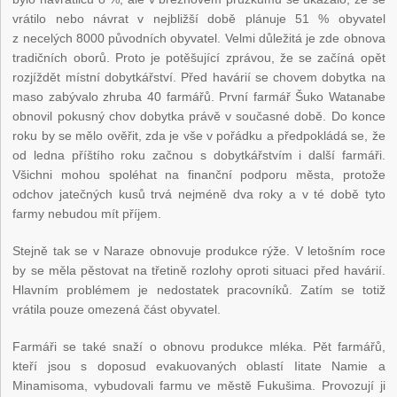
vrátilo nebo návrat v nejbližší době plánuje 51 % obyvatel
z necelých 8000 původních obyvatel. Velmi důležitá je zde obnova
tradičních oborů. Proto je potěšující zprávou, že se začíná opět
rozjíždět místní dobytkářství. Před havárií se chovem dobytka na
maso zabývalo zhruba 40 farmářů. První farmář Šuko Watanabe
obnovil pokusný chov dobytka právě v současné době. Do konce
roku by se mělo ověřit, zda je vše v pořádku a předpokládá se, že
od ledna příštího roku začnou s dobytkářstvím i další farmáři.
Všichni mohou spoléhat na finanční podporu města, protože
odchov jatečných kusů trvá nejméně dva roky a v té době tyto
farmy nebudou mít příjem.
Stejně tak se v Naraze obnovuje produkce rýže. V letošním roce
by se měla pěstovat na třetině rozlohy oproti situaci před havárií.
Hlavním problémem je nedostatek pracovníků. Zatím se totiž
vrátila pouze omezená část obyvatel.
Farmáři se také snaží o obnovu produkce mléka. Pět farmářů,
kteří jsou s doposud evakuovaných oblastí Iitate Namie a
Minamisoma, vybudovali farmu ve městě Fukušima. Provozují ji