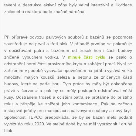
tavení a destrukce aktivní zóny byly velmi intenzivní a likvidace
zničeného reaktoru bude značně náročná.
Při přípravě odvozu palivových souborů z bazénů se pozornost
soustřeďuje na první a třetí blok. V případě prvního se pokračuje
v dočišťování patra s bazénem od trosek horní části budovy
zničené výbuchem vodíku. V
minulé části cyklu
se psalo o
odstranění horní části provizorního krytu a zahájení prací. Nyní se
zařízením v podobě vysavače upevněném na jeřábu vysává velké
množství malých kousků železa a betonu ze zničených částí
budovy, které na patře jsou. Tyto práce by měly být dokončeny
právě v červenci a pak by se měly postupně odstraňovat větší
kusy. Odstranění trosek a očištění patra se protáhne do příštího
roku a přispěje ke snížení jeho kontaminace. Pak se začnou
instalovat jeřáby pro manipulaci s palivovými soubory a nový kryt.
Společnost TEPCO předpokládá, že by se bazén mělo podařit
vyvézt do roku 2020. Ve stejné době by se měl vyprázdnit i druhý
blok.