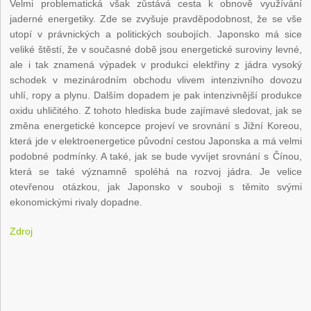
Velmi problematická však zůstává cesta k obnově využívání
jaderné energetiky. Zde se zvyšuje pravděpodobnost, že se vše
utopí v právnických a politických soubojích. Japonsko má sice
veliké štěstí, že v současné době jsou energetické suroviny levné,
ale i tak znamená výpadek v produkci elektřiny z jádra vysoký
schodek v mezinárodním obchodu vlivem intenzivního dovozu
uhlí, ropy a plynu. Dalším dopadem je pak intenzivnější produkce
oxidu uhličitého. Z tohoto hlediska bude zajímavé sledovat, jak se
změna energetické koncepce projeví ve srovnání s Jižní Koreou,
která jde v elektroenergetice původní cestou Japonska a má velmi
podobné podmínky. A také, jak se bude vyvíjet srovnání s Čínou,
která se také významně spoléhá na rozvoj jádra. Je velice
otevřenou otázkou, jak Japonsko v souboji s těmito svými
ekonomickými rivaly dopadne.
Zdroj