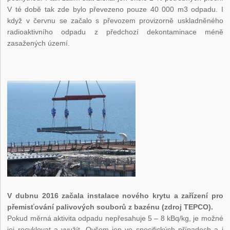
V té době tak zde bylo převezeno pouze 40 000 m
3
odpadu. I
když v červnu se začalo s převozem provizorně uskladněného
radioaktivního odpadu z předchozí dekontaminace méně
zasažených území.
V dubnu 2016 začala instalace nového krytu a zařízení pro
přemisťování palivových souborů z bazénu (zdroj TEPCO).
Pokud měrná aktivita odpadu nepřesahuje 5 – 8 kBq/kg, je možné
jej recyklovat a využít. Ovšem jen ve specifických případech a i