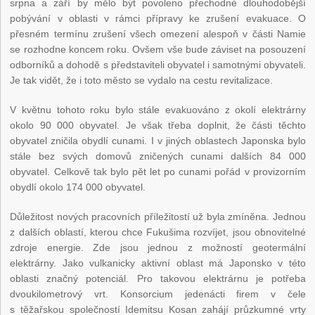
srpna a září by mělo být povoleno přechodné dlouhodobější
pobývání v oblasti v rámci přípravy ke zrušení evakuace. O
přesném termínu zrušení všech omezení alespoň v části Namie
se rozhodne koncem roku. Ovšem vše bude záviset na posouzení
odborníků a dohodě s představiteli obyvatel i samotnými obyvateli.
Je tak vidět, že i toto město se vydalo na cestu revitalizace.
V květnu tohoto roku bylo stále evakuováno z okolí elektrárny
okolo 90 000 obyvatel. Je však třeba doplnit, že části těchto
obyvatel zničila obydlí cunami. I v jiných oblastech Japonska bylo
stále bez svých domovů zničených cunami dalších 84 000
obyvatel. Celkově tak bylo pět let po cunami pořád v provizorním
obydlí okolo 174 000 obyvatel.
Důležitost nových pracovních příležitostí už byla zmíněna. Jednou
z dalších oblastí, kterou chce Fukušima rozvíjet, jsou obnovitelné
zdroje energie. Zde jsou jednou z možností geotermální
elektrárny. Jako vulkanicky aktivní oblast má Japonsko v této
oblasti značný potenciál. Pro takovou elektrárnu je potřeba
dvoukilometrový vrt. Konsorcium jedenácti firem v čele
s těžařskou společností Idemitsu Kosan zahájí průzkumné vrty