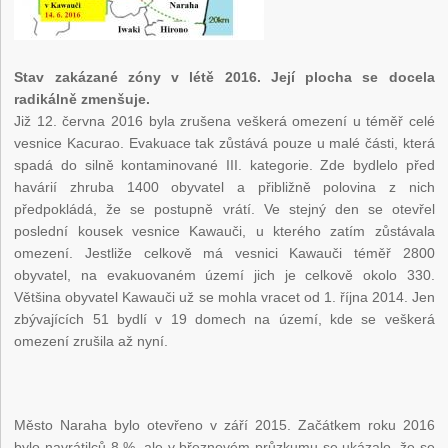
Stav zakázané zóny v létě 2016. Její plocha se docela
radikálně zmenšuje.
Již 12. června 2016 byla zrušena veškerá omezení u téměř celé
vesnice Kacurao. Evakuace tak zůstává pouze u malé části, která
spadá do silně kontaminované III. kategorie. Zde bydlelo před
havárií zhruba 1400 obyvatel a přibližně polovina z nich
předpokládá, že se postupně vrátí. Ve stejný den se otevřel
poslední kousek vesnice Kawauči, u kterého zatím zůstávala
omezení. Jestliže celkově má vesnici Kawauči téměř 2800
obyvatel, na evakuovaném území jich je celkově okolo 330.
Většina obyvatel Kawauči už se mohla vracet od 1. října 2014. Jen
zbývajících 51 bydlí v 19 domech na území, kde se veškerá
omezení zrušila až nyní.
Město Naraha bylo otevřeno v září 2015. Začátkem roku 2016
bylo navrátilců 8 %, ale v březnovém průzkumu se ukázalo, že se