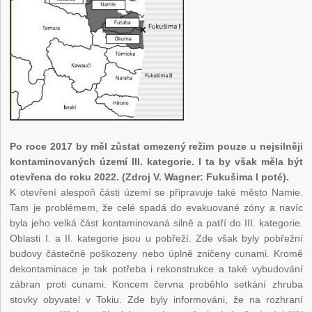
Po roce 2017 by měl zůstat omezený režim pouze u nejsilněji
kontaminovaných území III. kategorie. I ta by však měla být
otevřena do roku 2022. (Zdroj V. Wagner: Fukušima I poté).
K otevření alespoň části území se připravuje také město Namie.
Tam je problémem, že celé spadá do evakuované zóny a navíc
byla jeho velká část kontaminovaná silně a patří do III. kategorie.
Oblasti I. a II. kategorie jsou u pobřeží. Zde však byly pobřežní
budovy částečně poškozeny nebo úplně zničeny cunami. Kromě
dekontaminace je tak potřeba i rekonstrukce a také vybudování
zábran proti cunami. Koncem června proběhlo setkání zhruba
stovky obyvatel v Tokiu. Zde byly informováni, že na rozhraní