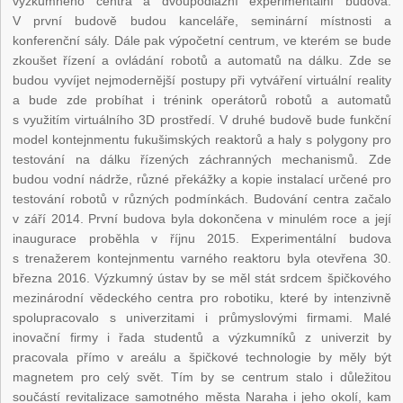
výzkumného centra a dvoupodlažní experimentální budova.
V první budově budou kanceláře, seminární místnosti a
konferenční sály. Dále pak výpočetní centrum, ve kterém se bude
zkoušet řízení a ovládání robotů a automatů na dálku. Zde se
budou vyvíjet nejmodernější postupy při vytváření virtuální reality
a bude zde probíhat i trénink operátorů robotů a automatů
s využitím virtuálního 3D prostředí. V druhé budově bude funkční
model kontejnmentu fukušimských reaktorů a haly s polygony pro
testování na dálku řízených záchranných mechanismů. Zde
budou vodní nádrže, různé překážky a kopie instalací určené pro
testování robotů v různých podmínkách. Budování centra začalo
v září 2014. První budova byla dokončena v minulém roce a její
inaugurace proběhla v říjnu 2015. Experimentální budova
s trenažerem kontejnmentu varného reaktoru byla otevřena 30.
března 2016. Výzkumný ústav by se měl stát srdcem špičkového
mezinárodní vědeckého centra pro robotiku, které by intenzivně
spolupracovalo s univerzitami i průmyslovými firmami. Malé
inovační firmy i řada studentů a výzkumníků z univerzit by
pracovala přímo v areálu a špičkové technologie by měly být
magnetem pro celý svět. Tím by se centrum stalo i důležitou
součástí revitalizace samotného města Naraha i jeho okolí, kam