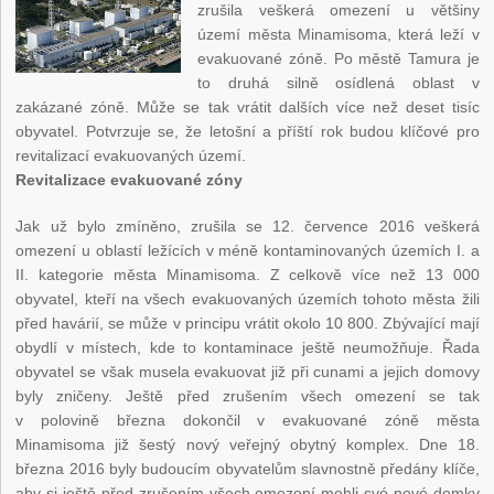
zrušila veškerá omezení u většiny
území města Minamisoma, která leží v
evakuované zóně. Po městě Tamura je
to druhá silně osídlená oblast v
zakázané zóně. Může se tak vrátit dalších více než deset tisíc
obyvatel. Potvrzuje se, že letošní a příští rok budou klíčové pro
revitalizací evakuovaných území.
Revitalizace evakuované zóny
Jak už bylo zmíněno, zrušila se 12. července 2016 veškerá
omezení u oblastí ležících v méně kontaminovaných územích I. a
II. kategorie města Minamisoma. Z celkově více než 13 000
obyvatel, kteří na všech evakuovaných územích tohoto města žili
před havárií, se může v principu vrátit okolo 10 800. Zbývající mají
obydlí v místech, kde to kontaminace ještě neumožňuje. Řada
obyvatel se však musela evakuovat již při cunami a jejich domovy
byly zničeny. Ještě před zrušením všech omezení se tak
v polovině března dokončil v evakuované zóně města
Minamisoma již šestý nový veřejný obytný komplex. Dne 18.
března 2016 byly budoucím obyvatelům slavnostně předány klíče,
aby si ještě před zrušením všech omezení mohli své nové domky