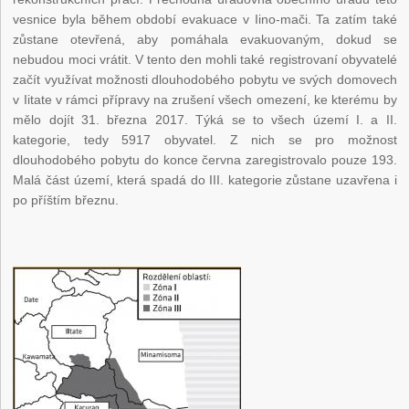
vesnice byla během období evakuace v Iino-mači. Ta zatím také
zůstane otevřená, aby pomáhala evakuovaným, dokud se
nebudou moci vrátit. V tento den mohli také registrovaní obyvatelé
začít využívat možnosti dlouhodobého pobytu ve svých domovech
v Iitate v rámci přípravy na zrušení všech omezení, ke kterému by
mělo dojít 31. března 2017. Týká se to všech území I. a II.
kategorie, tedy 5917 obyvatel. Z nich se pro možnost
dlouhodobého pobytu do konce června zaregistrovalo pouze 193.
Malá část území, která spadá do III. kategorie zůstane uzavřena i
po příštím březnu.