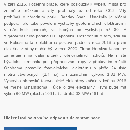
v září 2016. Pozemní práce, které posloužily k výběru místa pro
zmíněné průzkumné vrty, probíhaly už od roku 2013. Vrty
probíhají v národním parku Banday Asahi. Umožnila je vládní
podpora, ale také povolení výstavby geotermálních elektráren i
v národních parcích, ve kterých se vyskytuje až 80 %
z geotermálního potenciálu Japonska. Rozhodnutí o tom, zda se
ve Fukušimě tato elektrárna postaví, padne v roce 2018 a první
elektřina z ní by mohla být v roce 2020. Firma Idemitsu Kosan se
zaměřuje i na další projekty obnovitelných zdrojů. Na místě
bývalého terminálu pro přepracování ropy v přístavním městě
Onahama postavila fotovoltaickou elektrárnu o ploše 24 tisíc
metrů čtverečných (2,4 ha) a maximálním výkonu 1,32 MW.
Výstavba obrovské fotovoltaické elektrárny začala v květnu 2016
ve městě Minamisoma. Půjde o dvě elektrárny. První bude mít
výkon 60 MW (plocha 106 ha) a druhá 32 MW (46 ha).
Uložení radioaktivního odpadu z dekontaminace