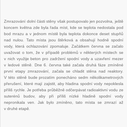
Zmrazování dolní části stěny však postupovalo jen pozvolna, ještě
koncem května zde byla řada míst, kde se teplota nedostala pod
bod mrazu a v jednom místě byla teplota dokonce deset stupňů
nad nulou. Tato místa jsou štěrková a obsahují hodně spodní
vody, která ochlazování zpomaluje. Začátkem června se začalo
uvažovat o tom, že v případě problémů v některých místech se
v nich využije beton pro zadržení spodní vody a uzavření mezer
v ledové stěně. Dne 6. června také začala druhá fáze zmíněné
první etapy zmrazování, začala se chladit stěna nad reaktory.
V této stěně bude prozatím ponecháno sedm několikametrových
přerušení, které mají zajistit, aby hladina spodní vody nepoklesla
příliš rychle. Je potřeba průběžně odčerpávat radioaktivní vodu ze
suterénů budov, aby při příliš nízké hladině spodní vody
nepronikala ven. Jak bylo zmíněno, tato místa se zmrazí až
v druhé etapě.