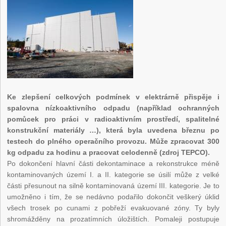
Ke zlepšení celkových podmínek v elektrárně přispěje i
spalovna nízkoaktivního odpadu (například ochranných
pomůcek pro práci v radioaktivním prostředí, spalitelné
konstrukční materiály …), která byla uvedena březnu po
testech do plného operačního provozu. Může zpracovat 300
kg odpadu za hodinu a pracovat celodenně (zdroj TEPCO).
Po dokončení hlavní části dekontaminace a rekonstrukce méně
kontaminovaných území I. a II. kategorie se úsilí může z velké
části přesunout na silně kontaminovaná území III. kategorie. Je to
umožněno i tím, že se nedávno podařilo dokončit veškerý úklid
všech trosek po cunami z pobřeží evakuované zóny. Ty byly
shromážděny na prozatímních úložištích. Pomaleji postupuje