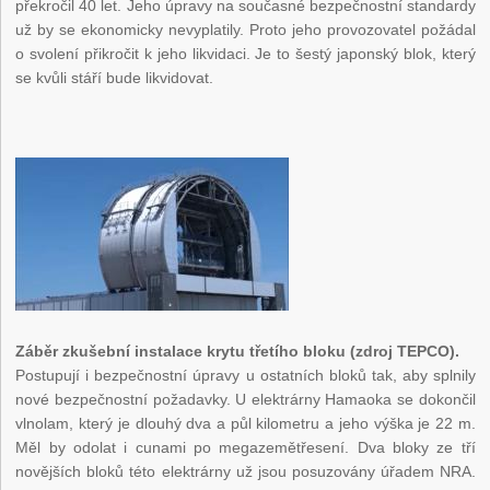
překročil 40 let. Jeho úpravy na současné bezpečnostní standardy
už by se ekonomicky nevyplatily. Proto jeho provozovatel požádal
o svolení přikročit k jeho likvidaci. Je to šestý japonský blok, který
se kvůli stáří bude likvidovat.
Záběr zkušební instalace krytu třetího bloku (zdroj TEPCO).
Postupují i bezpečnostní úpravy u ostatních bloků tak, aby splnily
nové bezpečnostní požadavky. U elektrárny Hamaoka se dokončil
vlnolam, který je dlouhý dva a půl kilometru a jeho výška je 22 m.
Měl by odolat i cunami po megazemětřesení. Dva bloky ze tří
novějších bloků této elektrárny už jsou posuzovány úřadem NRA.