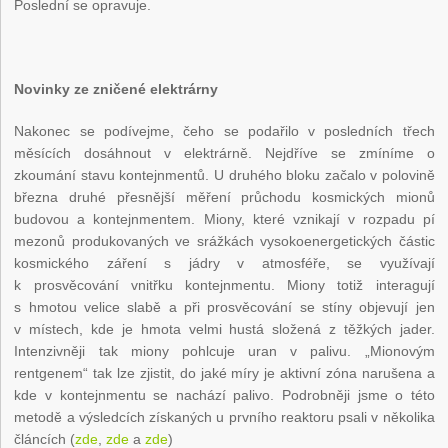
Poslední se opravuje.
Novinky ze zničené elektrárny
Nakonec se podívejme, čeho se podařilo v posledních třech
měsících dosáhnout v elektrárně. Nejdříve se zmíníme o
zkoumání stavu kontejnmentů. U druhého bloku začalo v polovině
března druhé přesnější měření průchodu kosmických mionů
budovou a kontejnmentem. Miony, které vznikají v rozpadu pí
mezonů produkovaných ve srážkách vysokoenergetických částic
kosmického záření s jádry v atmosféře, se využívají
k prosvěcování vnitřku kontejnmentu. Miony totiž interagují
s hmotou velice slabě a při prosvěcování se stíny objevují jen
v místech, kde je hmota velmi hustá složená z těžkých jader.
Intenzivněji tak miony pohlcuje uran v palivu. „Mionovým
rentgenem“ tak lze zjistit, do jaké míry je aktivní zóna narušena a
kde v kontejnmentu se nachází palivo. Podrobněji jsme o této
metodě a výsledcích získaných u prvního reaktoru psali v několika
článcích (
zde
,
zde
a
zde
)