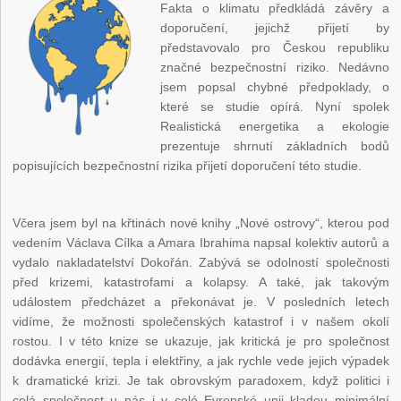
Fakta o klimatu předkládá závěry a
doporučení, jejichž přijetí by
představovalo pro Českou republiku
značné bezpečnostní riziko. Nedávno
jsem popsal chybné předpoklady, o
které se studie opírá. Nyní spolek
Realistická energetika a ekologie
prezentuje shrnutí základních bodů
popisujících bezpečnostní rizika přijetí doporučení této studie.
Včera jsem byl na křtinách nové knihy „Nové ostrovy“, kterou pod
vedením Václava Cílka a Amara Ibrahima napsal kolektiv autorů a
vydalo nakladatelství Dokořán. Zabývá se odolností společnosti
před krizemi, katastrofami a kolapsy. A také, jak takovým
událostem předcházet a překonávat je. V posledních letech
vidíme, že možnosti společenských katastrof i v našem okolí
rostou. I v této knize se ukazuje, jak kritická je pro společnost
dodávka energií, tepla i elektřiny, a jak rychle vede jejich výpadek
k dramatické krizi. Je tak obrovským paradoxem, když politici i
celá společnost u nás i v celé Evropské unii kladou minimální