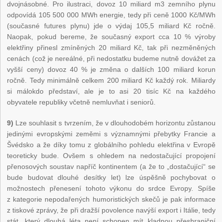
dvojnásobné. Pro ilustraci, dovoz 10 miliard m3 zemního plynu
odpovídá 105 500 000 MWh energie, tedy při ceně 1000 Kč/MWh
(současné futures plynu) jde o výdaj 105,5 miliard Kč ročně.
Naopak, pokud bereme, že současný export cca 10 % výroby
elektřiny přinesl zmíněných 20 miliard Kč, tak při nezměněných
cenách (což je nereálné, při nedostatku budeme nutně dovážet za
vyšší ceny) dovoz 40 % je změna o dalších 100 miliard korun
ročně. Tedy minimálně celkem 200 miliard Kč každý rok. Miliardy
si málokdo představí, ale je to asi 20 tisíc Kč na každého
obyvatele republiky včetně nemluvňat i seniorů.
9)
Lze souhlasit s tvrzením, že v dlouhodobém horizontu zůstanou
jedinými evropskými zeměmi s významnými přebytky Francie a
Švédsko a že díky tomu z globálního pohledu elektřina v Evropě
teoreticky bude. Ovšem s ohledem na nedostačující propojení
přenosových soustav napříč kontinentem (a že to „dostačující“ se
bude budovat dlouhé desítky let) lze úspěšně pochybovat o
možnostech přenesení tohoto výkonu do srdce Evropy. Spíše
z kategorie nepodařených humoristických skečů je pak informace
z tiskové zprávy, že při dražší povolence navýší export i Itálie, tedy
stát, který dlouhá léta není schopen mít kladnou přeshraniční