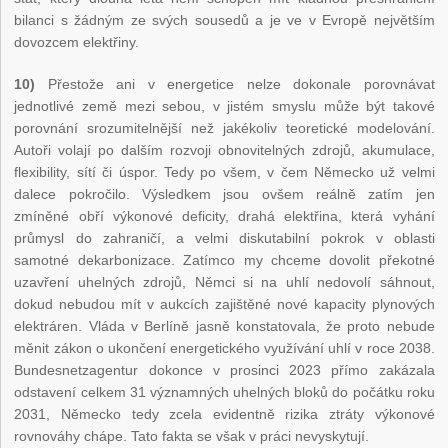
bilanci s žádným ze svých sousedů a je ve v Evropě největším
dovozcem elektřiny.
10)
Přestože ani v energetice nelze dokonale porovnávat
jednotlivé země mezi sebou, v jistém smyslu může být takové
porovnání srozumitelnější než jakékoliv teoretické modelování.
Autoři volají po dalším rozvoji obnovitelných zdrojů, akumulace,
flexibility, sítí či úspor. Tedy po všem, v čem Německo už velmi
dalece pokročilo. Výsledkem jsou ovšem reálně zatím jen
zmíněné obří výkonové deficity, drahá elektřina, která vyhání
průmysl do zahraničí, a velmi diskutabilní pokrok v oblasti
samotné dekarbonizace. Zatímco my chceme dovolit překotné
uzavření uhelných zdrojů, Němci si na uhlí nedovolí sáhnout,
dokud nebudou mít v aukcích zajištěné nové kapacity plynových
elektráren. Vláda v Berlíně jasně konstatovala, že proto nebude
měnit zákon o ukončení energetického využívání uhlí v roce 2038.
Bundesnetzagentur dokonce v prosinci 2023 přímo zakázala
odstavení celkem 31 významných uhelných bloků do počátku roku
2031, Německo tedy zcela evidentně rizika ztráty výkonové
rovnováhy chápe. Tato fakta se však v práci nevyskytují.