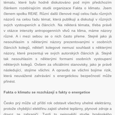
tématu, které bylo hodně diskutováno pod mým předchozím
článkem rozebírajícím studii organizace Fakta o klimatu. Jsem
členem spolku REAE. Různí další členové mají celou řadu různých
názorů na celou řadu témat, která publikují a diskutují v různých
svých vystoupeních a článcích. Na některá témata, třeba právě
v otázce intenzity antropogenních vlivů na klima, máme názory
různé. A i mezi sebou se o nich často přeme. Stejně jako já
nesouhlasím s některými názory prezentovanými v osobních
článcích kolegů, někteří kolegové nemusí souhlasit s některými
názory, které prezentuji ve svých autorských článcích já. Stejně
tak nesouhlasím s některými formami osobních vystoupení
některých kolegů. Ovšem za oficiálními stanovisky, jako je právě
následující, stojíme všichni. A opravdu se všichni bojíme rizik,
která neuvážené zahrávání s energetickou bezpečností může
přinést.
Fakta o klimatu se rozcházejí s fakty o energetice
Česko prý může už příští rok odstavit všechny uhelné elektrárny,
protože chybějící elektřinu zajistí uhelné teplárny, plynové zdroje a
dovoz ze zahraničí. Tvrdí to nejnovější studie brněnského