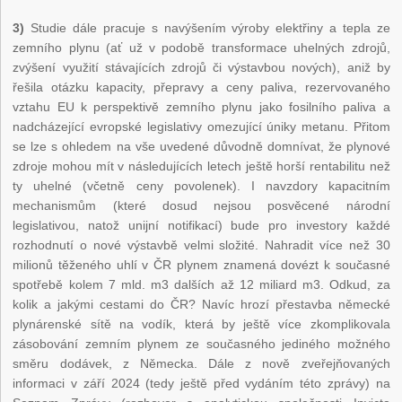
3)
Studie dále pracuje s navýšením výroby elektřiny a tepla ze
zemního plynu (ať už v podobě transformace uhelných zdrojů,
zvýšení využití stávajících zdrojů či výstavbou nových), aniž by
řešila otázku kapacity, přepravy a ceny paliva, rezervovaného
vztahu EU k perspektivě zemního plynu jako fosilního paliva a
nadcházející evropské legislativy omezující úniky metanu. Přitom
se lze s ohledem na vše uvedené důvodně domnívat, že plynové
zdroje mohou mít v následujících letech ještě horší rentabilitu než
ty uhelné (včetně ceny povolenek). I navzdory kapacitním
mechanismům (které dosud nejsou posvěcené národní
legislativou, natož unijní notifikací) bude pro investory každé
rozhodnutí o nové výstavbě velmi složité. Nahradit více než 30
milionů těženého uhlí v ČR plynem znamená dovézt k současné
spotřebě kolem 7 mld. m3 dalších až 12 miliard m3. Odkud, za
kolik a jakými cestami do ČR? Navíc hrozí přestavba německé
plynárenské sítě na vodík, která by ještě více zkomplikovala
zásobování zemním plynem ze současného jediného možného
směru dodávek, z Německa. Dále z nově zveřejňovaných
informaci v září 2024 (tedy ještě před vydáním této zprávy) na