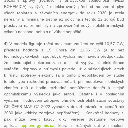
Seznam Zprávy (rozhovor s analytickou společnosti Invicta
BOHEMICA) vyplývá, že deklarovaný přechod na zemní plyn
všech tepláren a závodních energetik do roku 2030 je zcela
nereálný a minimálně třetina až polovina z těchto 22 zdrojů buď
přestavbu na zemní plyn a zprovoznění nových elektrárenských
výkonů nestihne, nebo s ní vůbec nepočítá.
4)
V modelu figuruje roční maximum zatížení ve výši 10,57 GW,
přestože hodnota z 15. února činí 11,36 GW (a to bez
technologické vlastní spotřeby). Vycházíme-li navíc z předpokladu,
že postupující dekarbonizace a z ní vyplývající elektrifikace
vytápění, dopravy a průmyslu povede už v následujících letech
k růstu spotřeby elektřiny (a s tímto předpokladem by studie
tohoto typu rozhodně pracovat měla!), při modelování kritických
zimních dnů a hodin rozhodně nemůžeme dospět k stejně
optimistickému výsledku jako autoři. Ostatně i v posledním
vydaném Hodnocení zdrojové přiměřenosti elektrizační soustavy
ČR ČEPS MAF CZ 2022 vychází v dekarbonizačním scénáři rok
2030 jako kriticky zdrojově nepřiměřený… Konkrétní hodnoty si
pak může ověřit každý díky veřejně dostupné webové
aplikaci
app.energy-mix.cz
, která z reálných dat z minulosti