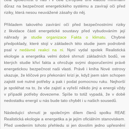
důraz na bezpečnost energetického systému a zavírají oči před
riziky, která nesou neuvážené zásahy do něj.
Příkladem takového zavírání očí před bezpečnostními riziky
z likvidace části energetické soustavy před vybudováním její
náhrady je
studie organizace Fakta o klimatu
. Chybné
předpoklady, které stojí v základech této studie jsem podrobně
psal v
nedávné reakci na ni
. Nyní vydal spolek Realistická
ekologie a energetika velmi dobré shrnutí základních bodů, ve
kterých studie křiví fakta a ohrožuje svými doporučeními právě
energetickou bezpečnost naši vlasti. Právě i kniha Nové ostrovy
ukazuje, že klíčové pro překonání krizí je, když jsem sám schopen
zajistit své nutné potřeby a pak i podat pomocnou ruku. Nejhorší
je spoléhat na to, že vše zajistí a vyřeší někdo jiný a energii vždy
v případě potřeby dovezeme. Spíše to totiž vypadá, že v době
nedostatku energií u nás bude tato chybět i u našich sousedů.
Následující shrnutí je společným dílem členů spolku REAE
Realistická ekologie a energetika a je jejím oficiálním stanoviskem.
Před uvedením tohoto přehledu si jen dovolím jedno upřesnění