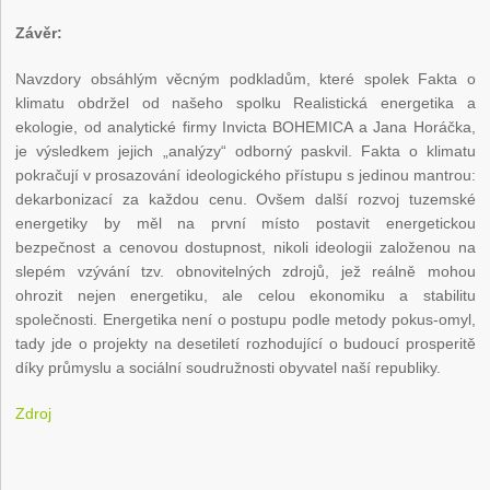
Závěr:
Navzdory obsáhlým věcným podkladům, které spolek Fakta o
klimatu obdržel od našeho spolku Realistická energetika a
ekologie, od analytické firmy Invicta BOHEMICA a Jana Horáčka,
je výsledkem jejich „analýzy“ odborný paskvil. Fakta o klimatu
pokračují v prosazování ideologického přístupu s jedinou mantrou:
dekarbonizací za každou cenu. Ovšem další rozvoj tuzemské
energetiky by měl na první místo postavit energetickou
bezpečnost a cenovou dostupnost, nikoli ideologii založenou na
slepém vzývání tzv. obnovitelných zdrojů, jež reálně mohou
ohrozit nejen energetiku, ale celou ekonomiku a stabilitu
společnosti. Energetika není o postupu podle metody pokus-omyl,
tady jde o projekty na desetiletí rozhodující o budoucí prosperitě
díky průmyslu a sociální soudružnosti obyvatel naší republiky.
Zdroj