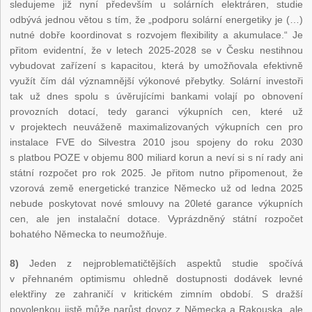
sledujeme již nyní především u solárních elektráren, studie
odbývá jednou větou s tím, že „podporu solární energetiky je (…)
nutné dobře koordinovat s rozvojem flexibility a akumulace.“ Je
přitom evidentní, že v letech 2025-2028 se v Česku nestihnou
vybudovat zařízení s kapacitou, která by umožňovala efektivně
využít čím dál významnější výkonové přebytky. Solární investoři
tak už dnes spolu s úvěrujícími bankami volají po obnovení
provozních dotací, tedy garanci výkupních cen, které už
v projektech neuváženě maximalizovaných výkupních cen pro
instalace FVE do Silvestra 2010 jsou spojeny do roku 2030
s platbou POZE v objemu 800 miliard korun a neví si s ní rady ani
státní rozpočet pro rok 2025. Je přitom nutno připomenout, že
vzorová země energetické tranzice Německo už od ledna 2025
nebude poskytovat nové smlouvy na 20leté garance výkupních
cen, ale jen instalační dotace. Vyprázdněný státní rozpočet
bohatého Německa to neumožňuje.
8)
Jeden z nejproblematičtějších aspektů studie spočívá
v přehnaném optimismu ohledně dostupnosti dodávek levné
elektřiny ze zahraničí v kritickém zimním období. S dražší
povolenkou jistě může narůst dovoz z Německa a Rakouska, ale