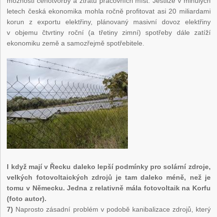
možnosti cenotvorby a ztrátu pracovních míst. Jestliže v minulých
letech česká ekonomika mohla ročně profitovat asi 20 miliardami
korun z exportu elektřiny, plánovaný masivní dovoz elektřiny
v objemu čtvrtiny roční (a třetiny zimní) spotřeby dále zatíží
ekonomiku země a samozřejmě spotřebitele.
I když mají v Řecku daleko lepší podmínky pro solární zdroje,
velkých fotovoltaických zdrojů je tam daleko méně, než je
tomu v Německu. Jedna z relativně mála fotovoltaik na Korfu
(foto autor).
7)
Naprosto zásadní problém v podobě kanibalizace zdrojů, který