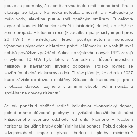
pouze za podmínky, že země zrovna budou mít z čeho brát. Praxe
ukazuje, že když v Německu nefouká a nesvítí a v Rakousku je
málo vody, elektřina putuje spíš opačným směrem. O celkové
exportní kondici Německa svědčí i historický deficit, do nějž se
země propadá v letošním roce (k začátku října již čistý import přes
20 TWh). V následujících letech počítají autoři s mohutnou
výstavbou plynových elektráren právě v Německu, ta však již nyní
nabírá povážlivé zpoždění. Aukce na výstavbu nových PPC zdrojů
o výkonu 10 GW byly letos v Německu z důvodů investiční
nejistoty a návratnosti investic odloženy! Polsko rovněž se
zavřením uhelné elektrárny a dolu Turów plánuje, že od roku 2027
bude závislé do dovozu elektřiny. Situace do budoucna je proto
v otázce dovozu, zejména v zimním období velmi nejistá a
spoléhat na dovozy riskantní.
Je tak poněkud obtížné reálně kalkulovat ekonomický dopad,
pokud máme důvodné pochyby o fyzikální dosažitelnosti námi
kritizovaného scénáře odchodu od uhlí. Nicméně v krátkém
horizontu lze učinit hrubý dolní (minimální odhad). Pokud dojde ke
zdvojnásobení importu plynu, budou i platby minimálně