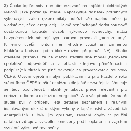
2)
České teplárenství není dimenzované na zajištění elektrických
výkonů, jaké požaduje studie. Neposkytuje dostatek potřebných
výkonových záloh (skoro nikdy neběží vše naplno, něco je
v odstávce, něco v regulaci). Hlavně není schopné dodat soustavě
dostatečnou kapacitu služeb výkonové rovnováhy, natož
bezpečnostních nástrojů typu ostrovní provoz či „start ze tmy“.
K těmto účelům přitom není vhodné využít ani zmíněnou
Elektrárnu Ledvice (jeden blok v režimu při poruše NE) . Studie
otevřeně přiznává, že na otázku stability sítě model „nedokáže
spolehlivě odpovědět“ a v oblasti zdrojové přiměřenosti i
podpůrných služeb se plně odkazuje na provozovatele soustavy
ČEPS. Ovšem oproti minulým publikacím na jaře každého roku
státní firma ČEPS letošní analýzu stále ještě nezveřejnila. Vnucuje
se tedy pochybnost, nakolik je taková práce relevantní pro
seriózní odbornou diskuzi o energetice? A to vše přesto, že autoři
studie byli v průběhu léta detailně seznámeni s reálnými
instalovanými elektrárenskými výkony v teplárenství a závodních
energetikách a byly jim opraveny zásadní chyby v použité
databázi zdrojů a vysvětlen omezený podíl tepláren na zajištění
systémů výkonové rovnováhy.