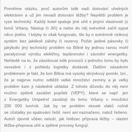
Pomiňme otázku, proč autorům tolik vadí dotování uhelných
elektráren a už jim nevadí dotování těžby? Největší problém je
ryze technický. Každý kotel spaluje jiné uhlí s jinými vlastnosti (z
lomů Vršany, Nástup či Jiří) a nelze do něj svévolně začít sypat
něco jiného. I kdyby to však fungovalo, šlo by o extrémně rizikový
systém bez jakékoli zálohy či rezervy. Požár jediné pásovky či
jakýkoliv jiný technický problém na Bílině by jednou ranou mohl
paralyzovat výrobu elektřiny, teplárenství i závodní energetiky.
Nehledě na to, že zásobovat tolik provozů z jednoho lomu by bylo
nereálné i z pohledu logistiky dodávek. Dalším zásadním
problémem je fakt, že lom Bílina má vysoký skrývkový poměr, tzn.,
že je nejprve nutno odtěžit velké množství zeminy a je velký
problém kam ji následně ukládat. Z tohoto důvodu do něj není
možno zpětně zavážet popílek (VEPY), které se např. jen
z Energetiky Unipetrol zavážejí do lomu Vršany v množství
200 000 tun/rok. Jak by se problém stovek vlaků ročně
se zůstatky po spalování řešil, není ani naznačeno, natož řešeno.
Autoři zjevně vůbec netuší, jak řetězec příprava těžby – vlastní
těžba-přeprava uhlí a zpětné procesy fungují.