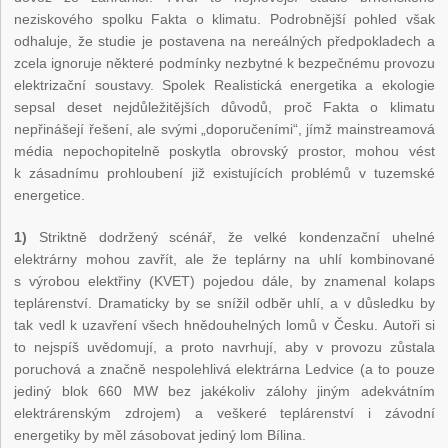
neziskového spolku Fakta o klimatu. Podrobnější pohled však
odhaluje, že studie je postavena na nereálných předpokladech a
zcela ignoruje některé podmínky nezbytné k bezpečnému provozu
elektrizační soustavy. Spolek Realistická energetika a ekologie
sepsal deset nejdůležitějších důvodů, proč Fakta o klimatu
nepřinášejí řešení, ale svými „doporučeními“, jímž mainstreamová
média nepochopitelně poskytla obrovský prostor, mohou vést
k zásadnímu prohloubení již existujících problémů v tuzemské
energetice.
1)
Striktně dodržený scénář, že velké kondenzační uhelné
elektrárny mohou zavřít, ale že teplárny na uhlí kombinované
s výrobou elektřiny (KVET) pojedou dále, by znamenal kolaps
teplárenství. Dramaticky by se snížil odběr uhlí, a v důsledku by
tak vedl k uzavření všech hnědouhelných lomů v Česku. Autoři si
to nejspíš uvědomují, a proto navrhují, aby v provozu zůstala
poruchová a značně nespolehlivá elektrárna Ledvice (a to pouze
jediný blok 660 MW bez jakékoliv zálohy jiným adekvátním
elektrárenským zdrojem) a veškeré teplárenství i závodní
energetiky by měl zásobovat jediný lom Bílina.