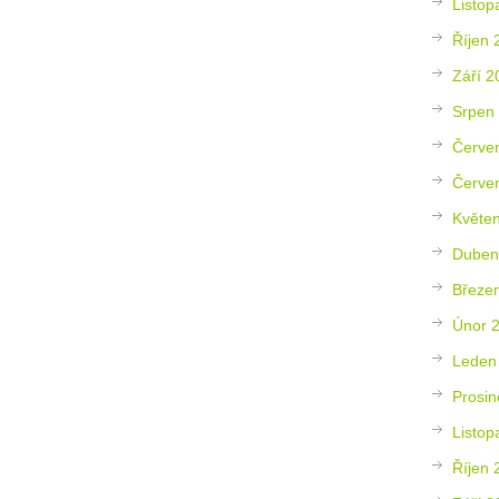
Listop
Říjen 
Září 2
Srpen
Červe
Červe
Květe
Duben
Březe
Únor 
Leden
Prosin
Listop
Říjen 