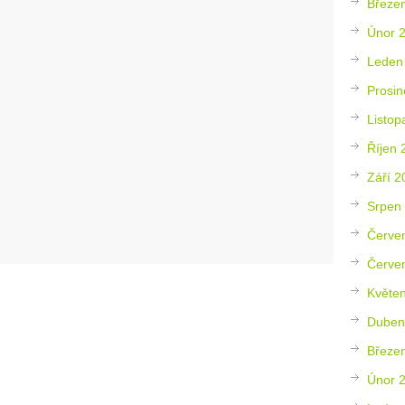
Březe
Únor 
Leden
Prosin
Listop
Říjen 
Září 2
Srpen
Červe
Červe
Květe
Duben
Březe
Únor 