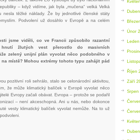
Květe
publiky – když vidíme, jak byla „mučena“ velká Velká
Duben
 nesla těžké náklady. Že by jednotlivé členské státy
nemyslím. Podvolení už dosáhlo v Evropě a na celém
Březe
Únor 
ti jsme viděli, co ve Francii způsobilo razantní
Leden
hnutí žlutých vest přerostlo do masivních
Prosin
ůže zelený unijní plán vyvolat něco podobného v
s na místě? Mohou extrémy tohoto typu zahájit pád
Listop
Říjen 
ou pozitivní roli sehrálo, stalo se celonárodní aktivitou,
Září 2
m, že může klimatický balíček v Evropě vyvolat něco
Srpen
itelé Evropy začali obávat. Evropa – protože se podařil
Červe
ionizací – není akceschopná. Ani u nás, nebo dokonce
luté vesty klimatický balíček vyvolat nemůže. Na to už
Červe
 podvoleni.
Květe
Duben