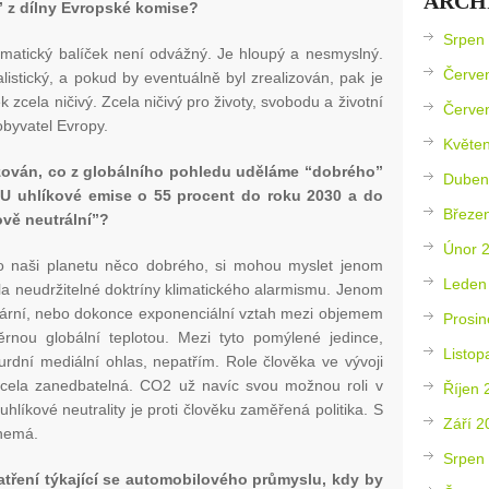
ARCH
” z dílny Evropské komise?
Srpen
limatický balíček není odvážný. Je hloupý a nesmyslný.
Červe
listický, a pokud by eventuálně byl zrealizován, pak je
ek zcela ničivý. Zcela ničivý pro životy, svobodu a životní
Červe
obyvatel Evropy.
Květe
izován, co z globálního pohledu uděláme “dobrého”
Duben
 EU uhlíkové emise o 55 procent do roku 2030 a do
Březe
ově neutrální”?
Únor 
o naši planetu něco dobrého, si mohou myslet jenom
Leden
ela neudržitelné doktríny klimatického alarmismu. Jenom
lineární, nebo dokonce exponenciální vztah mezi objemem
Prosin
nou globální teplotou. Mezi tyto pomýlené jedince,
Listop
urdní mediální ohlas, nepatřím. Role člověka ve vývoji
zcela zanedbatelná. CO
2
už navíc svou možnou roli v
Říjen 
uhlíkové neutrality je proti člověku zaměřená politika. S
Září 2
 nemá.
Srpen
tření týkající se automobilového průmyslu, kdy by