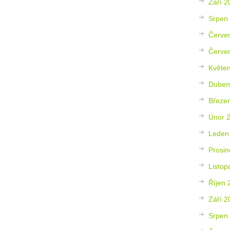
Září 2
Srpen
Červe
Červe
Květe
Duben
Březe
Únor 
Leden
Prosin
Listop
Říjen 
Září 2
Srpen