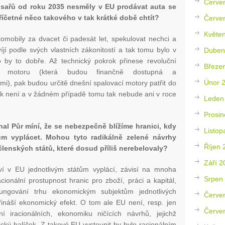
Červe
sařů od roku 2035 nesměly v EU prodávat auta se
říčetné něco takového v tak krátké době chtít?
Červe
Květe
mobily za dvacet či padesát let, spekulovat nechci a
jí podle svých vlastních zákonitostí a tak tomu bylo v
Duben
o by to dobře. Až technický pokrok přinese revoluční
Březe
o motoru (která budou finančně dostupná a
Únor 
i), pak budou určitě dnešní spalovací motory patřit do
k není a v žádném případě tomu tak nebude ani v roce
Leden
Prosin
hal Půr míní, že se nebezpečně blížíme hranici, kdy
Listop
ům vyplácet. Mohou tyto radikálně zelené návrhy
Říjen 
 členských států, které dosud příliš nerebelovaly?
Září 2
ví v EU jednotlivým státům vyplácí, závisí na mnoha
Srpen
ionální prostupnost hranic pro zboží, práci a kapitál,
ngování trhu ekonomickým subjektům jednotlivých
Červe
řináší ekonomický efekt. O tom ale EU není, resp. jen
Červe
 iracionálních, ekonomiku ničících návrhů, jejichž
ický balíček. Z takové EU vystoupit by bylo racionálním