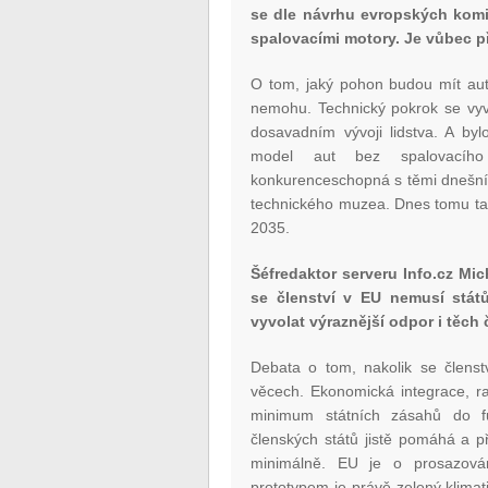
se dle návrhu evropských komi
spalovacími motory. Je vůbec p
O tom, jaký pohon budou mít auto
nemohu. Technický pokrok se vyví
dosavadním vývoji lidstva. A byl
model aut bez spalovacíh
konkurenceschopná s těmi dnešním
technického muzea. Dnes tomu ta
2035.
Šéfredaktor serveru Info.cz Mic
se členství v EU nemusí stát
vyvolat výraznější odpor i těch
Debata o tom, nakolik se členst
věcech. Ekonomická integrace, rac
minimum státních zásahů do fu
členských států jistě pomáhá a p
minimálně. EU je o prosazování
prototypem je právě zelený klimat