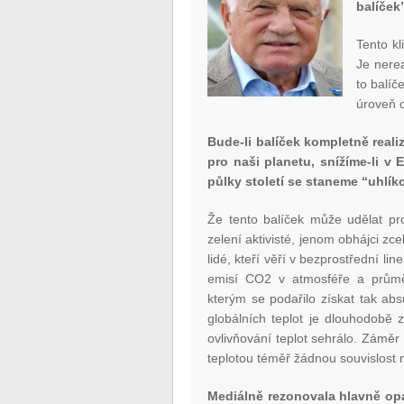
balíček
Tento k
Je nerea
to balíč
úroveň 
Bude-li balíček kompletně real
pro naši planetu, snížíme-li v
půlky století se staneme “uhlík
Že tento balíček může udělat pr
zelení aktivisté, jenom obhájci zc
lidé, kteří věří v bezprostřední 
emisí CO
2
v atmosféře a průměr
kterým se podařilo získat tak abs
globálních teplot je dlouhodobě 
ovlivňování teplot sehrálo. Záměr 
teplotou téměř žádnou souvislost
Mediálně rezonovala hlavně opa