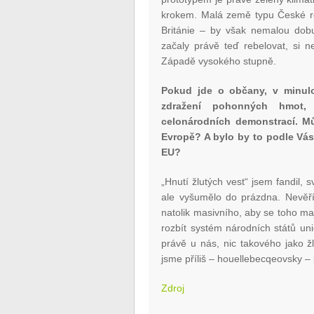
krokem. Malá země typu České re
Británie – by však nemalou dobu
začaly právě teď rebelovat, si 
Západě vysokého stupně.
Pokud jde o občany, v minulos
zdražení pohonných hmot, 
celonárodních demonstrací. M
Evropě? A bylo by to podle Vá
EU?
„Hnutí žlutých vest“ jsem fandil, sv
ale vyšumělo do prázdna. Nevěří
natolik masivního, aby se toho maj
rozbít systém národních států un
právě u nás, nic takového jako ž
jsme příliš – houellebecqeovsky –
Zdroj