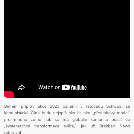
Během příprav akce 2023 oznámil v listopadu Schwab, že
komunistická Čína bude nejspíš sloužit jako „předlohový model“
pro mnohé země, jak se má globální komunita pustit do
„systematické transformace světa,“ jak už Breitbart News
referoval.