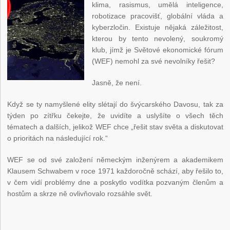
klima, rasismus, umělá inteligence,
robotizace pracovišť, globální vláda a
kyberzločin. Existuje nějaká záležitost,
kterou by tento nevolený, soukromý
klub, jímž je Světové ekonomické fórum
(WEF) nemohl za své nevolníky řešit?
Jasně, že není.
Když se ty namyšlené elity slétají do švýcarského Davosu, tak za
týden po zítřku čekejte, že uvidíte a uslyšíte o všech těch
tématech a dalších, jelikož WEF chce „řešit stav světa a diskutovat
o prioritách na následující rok.“
WEF se od své založení německým inženýrem a akademikem
Klausem Schwabem v roce 1971 každoročně schází, aby řešilo to,
v čem vidí problémy dne a poskytlo vodítka pozvaným členům a
hostům a skrze ně ovlivňovalo rozsáhle svět.