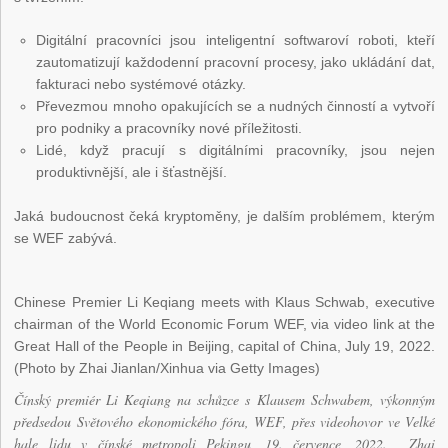
Digitální pracovníci jsou inteligentní softwaroví roboti, kteří
zautomatizují každodenní pracovní procesy, jako ukládání dat,
fakturaci nebo systémové otázky.
Převezmou mnoho opakujících se a nudných činností a vytvoří
pro podniky a pracovníky nové příležitosti.
Lidé, když pracují s digitálními pracovníky, jsou nejen
produktivnější, ale i šťastnější.
Jaká budoucnost čeká kryptoměny, je dalším problémem, kterým
se WEF zabývá.
Chinese Premier Li Keqiang meets with Klaus Schwab, executive
chairman of the World Economic Forum WEF, via video link at the
Great Hall of the People in Beijing, capital of China, July 19, 2022.
(Photo by Zhai Jianlan/Xinhua via Getty Images)
Čínský premiér Li Keqiang na schůzce s Klausem Schwabem, výkonným
předsedou Světového ekonomického fóra, WEF, přes videohovor ve Velké
hale lidu v čínské metropoli Pekingu, 19. července, 2022. Zhai