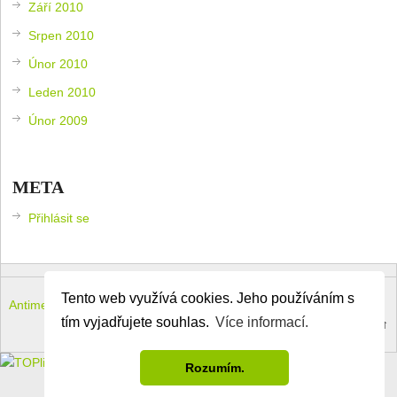
Září 2010
Srpen 2010
Únor 2010
Leden 2010
Únor 2009
META
Přihlásit se
Tento web využívá cookies. Jeho používáním s
Antimeloun – komouši dneška
Copyright © 2026.
tím vyjadřujete souhlas.
Více informací.
Theme by
MyThemeShop
.
Back to Top ↑
Rozumím.