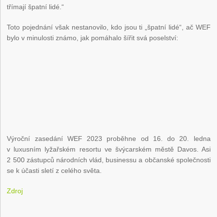
třímají špatní lidé.“
Toto pojednání však nestanovilo, kdo jsou ti „špatní lidé“, ač WEF
bylo v minulosti známo, jak pomáhalo šířit svá poselství:
Výroční zasedání WEF 2023 proběhne od 16. do 20. ledna
v luxusním lyžařském resortu ve švýcarském městě Davos. Asi
2 500 zástupců národních vlád, businessu a občanské společnosti
se k účasti sletí z celého světa.
Zdroj