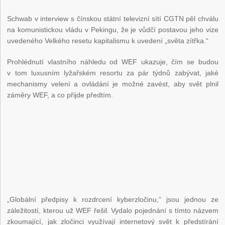
Schwab v interview s čínskou státní televizní sítí CGTN pěl chválu
na komunistickou vládu v Pekingu, že je vůdčí postavou jeho vize
uvedeného Velkého resetu kapitalismu k uvedení „světa zítřka.“
Prohlédnutí vlastního náhledu od WEF ukazuje, čím se budou
v tom luxusním lyžařském resortu za pár týdnů zabývat, jaké
mechanismy velení a ovládání je možné zavést, aby svět plnil
záměry WEF, a co přijde předtím.
„Globální předpisy k rozdrcení kyberzločinu,“ jsou jednou ze
záležitostí, kterou už WEF řešil. Vydalo pojednání s tímto názvem
zkoumající, jak zločinci využívají internetový svět k předstírání