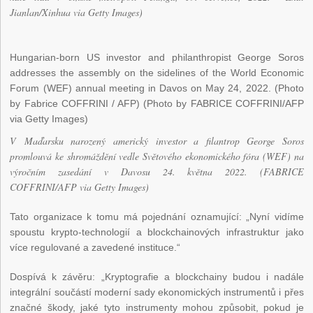
Jianlan/Xinhua via Getty Images)
Hungarian-born US investor and philanthropist George Soros
addresses the assembly on the sidelines of the World Economic
Forum (WEF) annual meeting in Davos on May 24, 2022. (Photo
by Fabrice COFFRINI / AFP) (Photo by FABRICE COFFRINI/AFP
via Getty Images)
V Maďarsku narozený americký investor a filantrop George Soros
promlouvá ke shromáždění vedle Světového ekonomického fóra (WEF) na
výročním zasedání v Davosu 24. května 2022. (FABRICE
COFFRINI/AFP via Getty Images)
Tato organizace k tomu má pojednání oznamující: „Nyní vidíme
spoustu krypto-technologií a blockchainových infrastruktur jako
více regulované a zavedené instituce.“
Dospívá k závěru: „Kryptografie a blockchainy budou i nadále
integrální součástí moderní sady ekonomických instrumentů i přes
značné škody, jaké tyto instrumenty mohou způsobit, pokud je