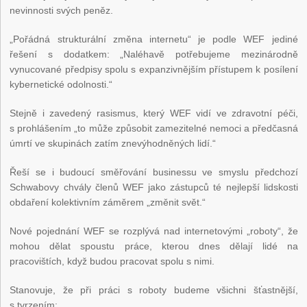
nevinnosti svých peněz.
„Pořádná strukturální změna internetu“ je podle WEF jediné
řešení s dodatkem: „Naléhavě potřebujeme mezinárodně
vynucované předpisy spolu s expanzivnějším přístupem k posílení
kybernetické odolnosti.“
Stejně i zavedený rasismus, který WEF vidí ve zdravotní péči,
s prohlášením „to může způsobit zamezitelné nemoci a předčasná
úmrtí ve skupinách zatím znevýhodněných lidí.“
Řeší se i budoucí směřování businessu ve smyslu předchozí
Schwabovy chvály členů WEF jako zástupců té nejlepší lidskosti
obdaření kolektivním záměrem „změnit svět.“
Nové pojednání WEF se rozplývá nad internetovými „roboty“, že
mohou dělat spoustu práce, kterou dnes dělají lidé na
pracovištích, když budou pracovat spolu s nimi.
Stanovuje, že při práci s roboty budeme všichni šťastnější,
s tvrzením: