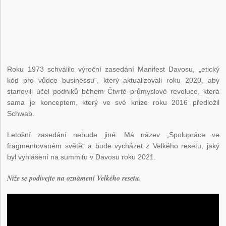
Roku 1973 schválilo výroční zasedání Manifest Davosu, „etický
kód pro vůdce businessu“, který aktualizovali roku 2020, aby
stanovili účel podniků během Čtvrté průmyslové revoluce, která
sama je konceptem, který ve své knize roku 2016 předložil
Schwab.
Letošní zasedání nebude jiné. Má název „Spolupráce ve
fragmentovaném světě“ a bude vycházet z Velkého resetu, jaký
byl vyhlášení na summitu v Davosu roku 2021.
Níže se podívejte na oznámení Velkého resetu.