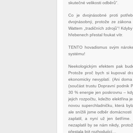
skutečné velikosti odběrů“.
Co je dvojnásobné proti potřeb
dvojnásobný, protože ze zákona 
Wattem „tradičních zdrojů“! Kdyb
hřebenech přestal foukat vítr.
TENTO hovadismus svým nárokem
systému!
Neekologickým efektem pak bude z
Protože proč bych si kupoval dr
ekonomicky nevyplatí. (Ani doma 
(součást trustu Dopravní podnik P
30 % energie jen poskrovnu – kdy
jejich rozpočtu, kdežto elektřina
novou superchladničku, která byla
ale snížili jsme odběr domácnosti
zaplatil, a nyní už jen šetříme
nezaplatil by se nám nikdy, proto
přestala být rozhodující…