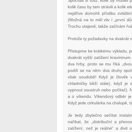
Spočítali si totiž, kolik by museli
kolik času by tam strávili a kolik el
nejdříve domohli příslibu zvláštn
(Možná na to měl vliv i „první d
Trochu utajeně, takže začínám řvát
Protože ty požadavky na dvakrát 
Přistupme ke krátkému výkladu, pro
dvakrát vyšší zatížení kravininu
dva hrby, proto se mu říká „dvou
podílí se na něm dva druhy spot
však soudobě! Když je člověk v
chladničky běží stále), když j
vypnout soustruh nebo počítač). 
a o víkendu. Víkendový odběr je 
Když jede cirkulárka na chalupě, 
Je tedy zbytečno sečítat insta
naříkat, že „distribuční a přen
zatížení, než je reálné“ a divit