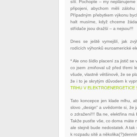
sítí. Pochopte – my neplánujeme 
připojeni, abychom měli zálohu
Případným přebytkem výkonu bycho
halt musíme, když chceme žáda
střídače jsou dražší – a nejsou!!!
Dnes se ještě vymejšlí, jak zvýh
rodících výhonků euroamerické ele
* Ale ono šídlo placení za jistič 
co jsem zmiňoval už před třemi l
všude, vlastně většinově, že se pl
že i to je skrytým důvodem k vy
TRHU V ELEKTROENERGETICE 
Tato koncepce jen klade mlhu, ab
slovo „design“ a uvědomte si, že j
o zdražení!!! Ba ne, elektřina má 
Takže pusťte vše, co doma máte na
ale stejně bude nedostatek. A tak
k rozpadu sítě a několika(?)denn