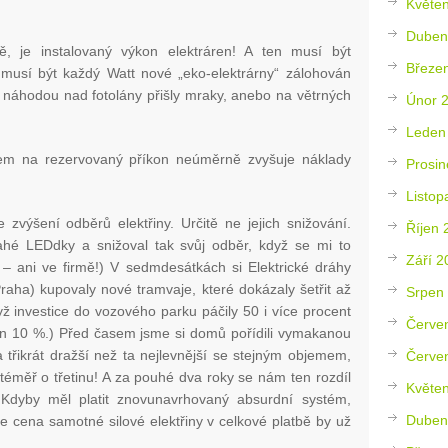
Květe
Duben
ě, je instalovaný výkon elektráren! A ten musí být
Březe
musí být každý Watt nové „eko-elektrárny“ zálohován
y náhodou nad fotolány přišly mraky, anebo na větrných
Únor 
Leden
 na rezervovaný příkon neúměrně zvyšuje náklady
Prosin
Listop
výšení odběrů elektřiny. Určitě ne jejich snižování.
Říjen 
ahé LEDdky a snižoval tak svůj odběr, když se mi to
Září 2
– ani ve firmě!) V sedmdesátkách si Elektrické dráhy
raha) kupovaly nové tramvaje, které dokázaly šetřit až
Srpen
ž investice do vozového parku páčily 50 i více procent
Červe
 jen 10 %.) Před časem jsme si domů pořídili vymakanou
 třikrát dražší než ta nejlevnější se stejným objemem,
Červe
 téměř o třetinu! A za pouhé dva roky se nám ten rozdíl
Květe
. Kdyby měl platit znovunavrhovaný absurdní systém,
Duben
že cena samotné silové elektřiny v celkové platbě by už