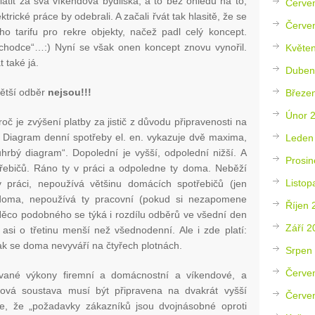
 platit za svá víkendová bydliska, a to bez ohledu na to,
Červe
ektrické práce by odebrali. A začali řvát tak hlasitě, že se
Červe
ího tarifu pro rekre objekty, načež padl celý koncept.
ůchodce“…:) Nyní se však onen koncept znovu vynořil.
Květe
 také já.
Duben
větší odběr
nejsou!!!
Březe
Únor 
č je zvýšení platby za jistič z důvodu připravenosti na
m. Diagram denní spotřeby el. en. vykazuje dvě maxima,
Leden
hrbý diagram“. Dopolední je vyšší, odpolední nižší. A
Prosin
řebičů. Ráno ty v práci a odpoledne ty doma. Neběží
Listop
 práci, nepoužívá většinu domácích spotřebičů (jen
e doma, nepoužívá ty pracovní (pokud si nezapomene
Říjen 
Něco podobného se týká i rozdílu odběrů ve všední den
Září 2
asi o třetinu menší než všednodenní. Ale i zde platí:
tak se doma nevyváří na čtyřech plotnách.
Srpen
Červe
lované výkony firemní a domácnostní a víkendové, a
osová soustava musí být připravena na dvakrát vyšší
Červe
 se, že „požadavky zákazníků jsou dvojnásobné oproti