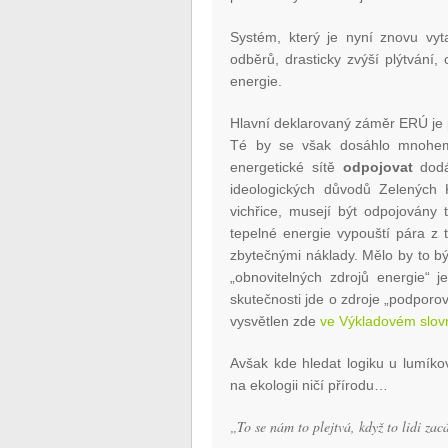
Systém, který je nyní znovu vyt
odběrů, drasticky zvýší plýtvání
energie.
Hlavní deklarovaný záměr ERÚ je p
Té by se však dosáhlo mnohem 
energetické sítě
odpojovat
dodáv
ideologických důvodů Zelených
vichřice, musejí být odpojovány
tepelné energie vypouští pára z te
zbytečnými náklady. Mělo by to bý
„obnovitelných zdrojů energie“ j
skutečnosti jde o zdroje „podporo
vysvětlen zde
ve Výkladovém slov
Avšak kde hledat logiku u lumíko
na ekologii ničí přírodu…
„To se nám to plejtvá, když to lidi zac