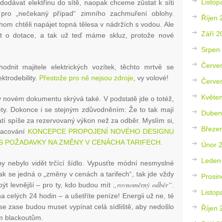
Listop
dodávat elektřinu do sítě, naopak chceme zůstat k síti
 pro „nečekaný případ“ zimního zachmuření oblohy.
Říjen 
m chtěli napájet topná tělesa v nádržích s vodou. Ale
Září 2
t o dotace, a tak už teď máme skluz, protože nové
Srpen
Červe
odnit majitele elektrických vozítek, těchto mrtvě se
ktrodebility.
Přestože pro ně nejsou zdroje
, vy volové!
Červe
Květe
se v novém dokumentu skrývá také. V podstatě jde o totéž,
ety. Dokonce i se stejným zdůvodněním: Že to tak mají
Duben
atí spíše za rezervovaný výkon než za odběr. Myslím si,
Březe
pracování
KONCEPCE PROPOJENÍ NOVÉHO DESIGNU
S POŽADAVKY NA ZMĚNY V CENÁCHA TARIFECH.
Únor 
Leden
y nebylo vidět trčící šídlo. Vypusťte módní nesmyslné
ak se jedná o „změny v cenách a tarifech“, tak jde vždy
Prosin
„rovnoměrný odběr“
být levnější – pro ty, kdo budou mít
.
Listop
 celých 24 hodin – a ušetříte peníze! Energii už ne, té
 se zase budou muset vypínat celá sídliště, aby nedošlo
Říjen 
ím blackoutům.