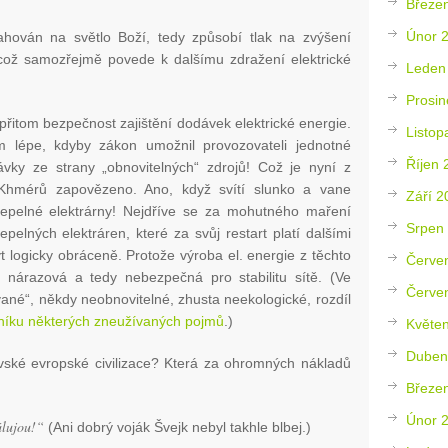
Březe
Únor 
ahován na světlo Boží, tedy způsobí tlak na zvýšení
, což samozřejmě povede k dalšímu zdražení elektrické
Leden
Prosin
řitom bezpečnost zajištění dodávek elektrické energie.
Listop
lépe, kdyby zákon umožnil provozovateli jednotné
Říjen 
ky ze strany „obnovitelných“ zdrojů! Což je nyní z
 Khmérů zapovězeno. Ano, když svítí slunko a vane
Září 2
 tepelné elektrárny! Nejdříve se za mohutného maření
Srpen
pelných elektráren, které za svůj restart platí dalšími
t logicky obráceně. Protože výroba el. energie z těchto
Červe
e nárazová a tedy nebezpečná pro stabilitu sítě. (Ve
Červe
vané“, někdy neobnovitelné, zhusta neekologické, rozdíl
níku některých zneužívaných pojmů
.)
Květe
Duben
vské evropské civilizace? Která za ohromných nákladů
Březe
Únor 
álujou!“
(Ani dobrý voják Švejk nebyl takhle blbej.)