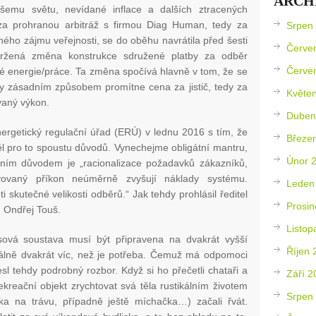
ARCH
ašemu světu, nevídané inflace a dalších ztracených
 za prohranou arbitráž s firmou Diag Human, tedy za
Srpen
ého zájmu veřejnosti, se do oběhu navrátila před šesti
Červe
vržená změna konstrukce sdružené platby za odběr
Červe
ké energie/práce. Ta změna spočívá hlavně v tom, že se
by zásadním způsobem promítne cena za jistič, tedy za
Květe
vaný výkon.
Duben
ergetický regulační úřad (ERÚ) v lednu 2016 s tím, že
Březe
měl pro to spoustu důvodů. Vynechejme obligátní mantru,
Únor 
ntním důvodem je „racionalizace požadavků zákazníků,
ovaný příkon neúměrně zvyšují náklady systému.
Leden
skutečné velikosti odběrů.“ Jak tehdy prohlásil ředitel
Prosin
 Ondřej Touš.
Listop
sová soustava musí být připravena na dvakrát vyšší
Říjen 
 reálně dvakrát víc, než je potřeba. Čemuž má odpomoci
sl tehdy podrobný rozbor. Když si ho přečetli chataři a
Září 2
rekreační objekt zrychtovat svá těla rustikálním životem
Srpen
čka na trávu, případně ještě míchačka…) začali řvát.