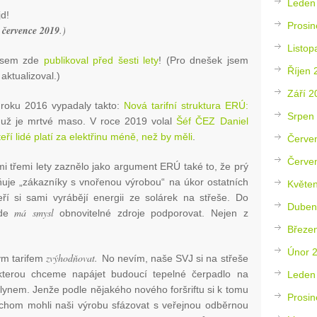
Leden
jd!
Prosin
. července 2019
.)
Listop
 jsem zde
publikoval před šesti lety
! (Pro dnešek jsem
Říjen 
aktualizoval.)
Září 2
 roku 2016 vypadaly takto:
Nová tarifní struktura ERÚ:
Srpen
 už je mrtvé maso. V roce 2019 volal
Šéf ČEZ Daniel
ří lidé platí za elektřinu méně, než by měli
.
Červe
Červe
i třemi lety zaznělo jako argument ERÚ také to, že prý
dňuje „zákazníky s vnořenou výrobou“ na úkor ostatních
Květe
teří si sami vyrábějí energii ze solárek na střeše. Do
Duben
má smysl
kde
obnovitelné zdroje podporovat. Nejen z
Březe
Únor 
zvýhodňovat.
ým tarifem
No nevím, naše SVJ si na střeše
 kterou chceme napájet budoucí tepelné čerpadlo na
Leden
lynem. Jenže podle nějakého nového foršriftu si k tomu
Prosin
ychom mohli naši výrobu sfázovat s veřejnou odběrnou