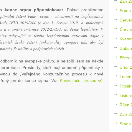
Září 2
 konce srpna připomínkovat
. Pokud pronikneme
Srpen
ptimální řešení bude voleno v návaznosti na implementaci
Červe
Rady (EU) 2019/944 ze dne 5. června 2019, o společných
nou a o změně směrnice 2012/27/EU, do české legislativy. V
Červe
piny zabývající se těmito legislativními úpravami dojde v
Květe
krétních kroků řešení funkcionality agregace tak, aby byl
 potřeby flexibility a podpůrných služeb.“
Duben
Březe
odborník na evropské právo, a nejspíš jsem se někde
Únor 
terpretace. Prosím ty, kteří mají odborné připomínky k
rovnou do „Veřejného konzultačního procesu k nové
Leden
evřený jen do konce srpna. Viz:
Konzultační proces vč.
Prosin
Listop
Říjen 
Září 2
Srpen