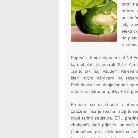
proti n
miliard
odkloněn
lety za
elektric
do plat
rezervo
Poprvé s tímto nápadem přišel En
by měl platit již pro rok 2017. A 
„že to tak mají všude“*. Releva
kteří svým nárokem na rezerv
Požadavky jsou dvojnásobné oproti 
odboru elektroenergetiky ERÚ pan
Protože pak distribuční a přeno
zatížení, než je reálné, stojí to
nová tarifní struktura. ERÚ předne
chalupáři, kteří přijedou na svůj 
(kotoučová pila, elektrická seka