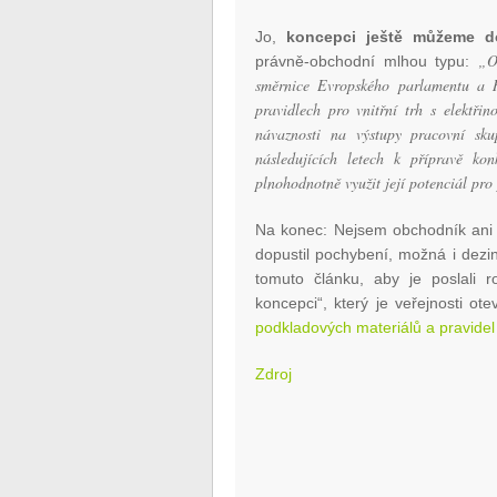
Jo,
koncepci ještě můžeme do
„O
právně-obchodní mlhou typu:
směrnice Evropského parlamentu a 
pravidlech pro vnitřní trh s elektři
návaznosti na výstupy pracovní sku
následujících letech k přípravě kon
plnohodnotně využit její potenciál pro
Na konec: Nejsem obchodník ani 
dopustil pochybení, možná i dezin
tomuto článku, aby je poslali 
koncepci“, který je veřejnosti ot
podkladových materiálů a pravidel
Zdroj