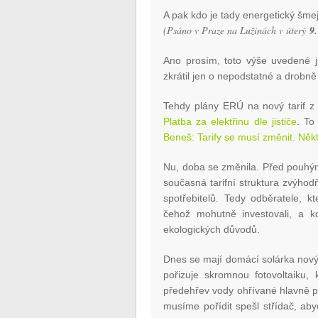
A pak kdo je tady energetický šme
(Psáno v Praze na Lužinách v úterý
9
Ano prosím, toto výše uvedené
zkrátil jen o nepodstatné a drobně 
Tehdy plány ERÚ na nový tarif z
Platba za elektřinu dle jističe
. To
Beneš: Tarify se musí změnit. Někte
Nu, doba se změnila. Před pouhým
současná tarifní struktura zvýho
spotřebitelů. Tedy odběratele, k
čehož mohutně investovali, a 
ekologických důvodů.
Dnes se mají domácí solárka nov
pořizuje skromnou fotovoltaiku,
předehřev vody ohřívané hlavně p
musíme pořídit spešl střídač, ab