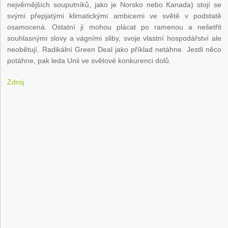
nejvěrnějších souputníků, jako je Norsko nebo Kanada) stojí se
svými přepjatými klimatickými ambicemi ve světě v podstatě
osamocená. Ostatní ji mohou plácat po ramenou a nešetřit
souhlasnými slovy a vágními sliby, svoje vlastní hospodářství ale
neobětují. Radikální Green Deal jako příklad netáhne. Jestli něco
potáhne, pak leda Unii ve světové konkurenci dolů.
Zdroj