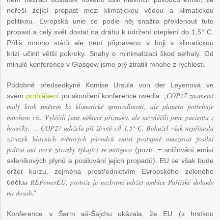
neřeší zející propast mezi klimatickou vědou a klimatickou
politikou. Evropská unie se podle něj snažila překlenout tuto
propast a celý svět dostat na dráhu k udržení oteplení do 1,5° C.
Příliš mnoho států ale není připraveno v boji s klimatickou
krizí učinit větší pokroky. Snahy o minimalizaci škod selhaly. Od
minulé konference v Glasgow jsme prý ztratili mnoho z rychlosti.
Podobně předsedkyně Komise Ursula von der Leyenová ve
COP27 znamená
svém
prohlášení
po skončení konference uvedla: „
malý krok směrem ke klimatické spravedlnosti, ale planeta potřebuje
mnohem víc. Vyléčili jsme některé příznaky, ale nevyléčili jsme pacienta z
horečky. … COP27 udržela při životě cíl 1,5° C. Bohužel však nepřinesla
závazek hlavních světových původců emisí postupně omezovat fosilní
paliva ani nové závazky týkající se mitigace
(pozn. = snižování emisí
skleníkových plynů a posilování jejich propadů). EU se však bude
držet kurzu, zejména prostřednictvím Evropského zeleného
a REPowerEU, protože je nezbytné udržet ambice Pařížské dohody
údělu
na dosah.
“
Konference v Šarm aš-Šajchu ukázala, že EU (s hrstkou