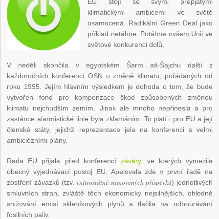
EU stojí se svými přepjatými
klimatickými ambicemi ve světě
osamocená. Radikální Green Deal jako
příklad netáhne. Potáhne ovšem Unii ve
světové konkurenci dolů.
V neděli skončila v egyptském Šarm aš-Šajchu další z
každoročních konferencí OSN o změně klimatu, pořádaných od
roku 1995. Jejím hlavním výsledkem je dohoda o tom, že bude
vytvořen fond pro kompenzace škod způsobených změnou
klimatu nejchudším zemím. Jinak ale mnoho nepřinesla a pro
zastánce alarmistické linie byla zklamáním. To platí i pro EU a její
členské státy, jejichž reprezentace jela na konferenci s velmi
ambiciózními plány.
Rada EU přijala před konferencí
závěry
, ve kterých vymezila
obecný vyjednávací postoj EU. Apelovala zde v první řadě na
vnitrostátně stanovených příspěvků
zostření závazků (tzv.
) jednotlivých
smluvních stran, zvláště těch ekonomicky nejsilnějších, ohledně
snižování emisí skleníkových plynů a tlačila na odbourávání
fosilních paliv.