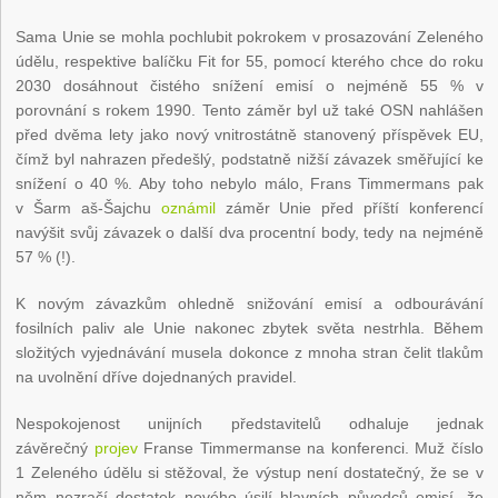
Sama Unie se mohla pochlubit pokrokem v prosazování Zeleného
údělu, respektive balíčku Fit for 55, pomocí kterého chce do roku
2030 dosáhnout čistého snížení emisí o nejméně 55 % v
porovnání s rokem 1990. Tento záměr byl už také OSN nahlášen
před dvěma lety jako nový vnitrostátně stanovený příspěvek EU,
čímž byl nahrazen předešlý, podstatně nižší závazek směřující ke
snížení o 40 %. Aby toho nebylo málo, Frans Timmermans pak
v Šarm aš-Šajchu
oznámil
záměr Unie před příští konferencí
navýšit svůj závazek o další dva procentní body, tedy na nejméně
57 % (!).
K novým závazkům ohledně snižování emisí a odbourávání
fosilních paliv ale Unie nakonec zbytek světa nestrhla. Během
složitých vyjednávání musela dokonce z mnoha stran čelit tlakům
na uvolnění dříve dojednaných pravidel.
Nespokojenost unijních představitelů odhaluje jednak
závěrečný
projev
Franse Timmermanse na konferenci. Muž číslo
1 Zeleného údělu si stěžoval, že výstup není dostatečný, že se v
něm nezračí dostatek nového úsilí hlavních původců emisí, že