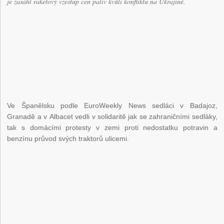
je zasáhl raketový vzestup cen paliv kvůli konfliktu na Ukrajině.
Ve Španělsku podle EuroWeekly News sedláci v Badajoz,
Granadě a v Albacet vedli v solidaritě jak se zahraničními sedláky,
tak s domácími protesty v zemi proti nedostatku potravin a
benzínu průvod svých traktorů ulicemi.