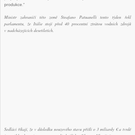
produkce.“
Ministr zahraničí této země Steafano Patuanelli tento týden řekl
parlamentu, že Itálie stojí před 40 procentní ztrátou vodních zdrojů
v nadcházejících desetiletích.
Sedláci říkají, že v důsledku nouzového stavu přišli o 3 miliardy € a tvrdě