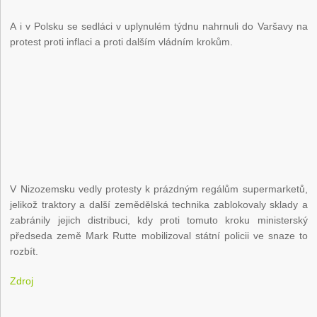
A i v Polsku se sedláci v uplynulém týdnu nahrnuli do Varšavy na
protest proti inflaci a proti dalším vládním krokům.
V Nizozemsku vedly protesty k prázdným regálům supermarketů,
jelikož traktory a další zemědělská technika zablokovaly sklady a
zabránily jejich distribuci, kdy proti tomuto kroku ministerský
předseda země Mark Rutte mobilizoval státní policii ve snaze to
rozbít.
Zdroj