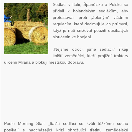
Sedláci v Itálii, Španělsku a Polsku se
přidali k holandským sedlákům, aby
protestovali proti ‚Zeleným‘ vládním
regulacím, které decimují jejich průmysl,
když je nutí snižovat použití dusíkatých
sloučenin ke hnojení.
„Nejsme otroci, jsme sedláci,“ říkají
italští zemědělci, kteří projíždí traktory
ulicemi Milána a blokují městskou dopravu.
Podle Morning Star: „Italští sedláci se kvůli těžkému suchu
potýkají s nadcházející krizí ohrožující třetinu zemědělské