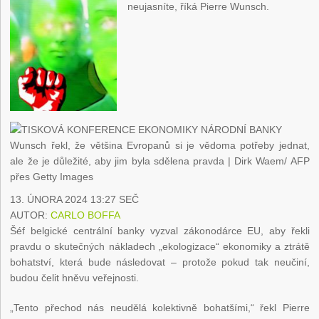
neujasníte, říká Pierre Wunsch.
Wunsch řekl, že většina Evropanů si je vědoma potřeby jednat,
ale že je důležité, aby jim byla sdělena pravda | Dirk Waem/ AFP
přes Getty Images
13. ÚNORA 2024
13:27 SEČ
AUTOR:
CARLO BOFFA
Šéf belgické centrální banky vyzval zákonodárce EU, aby řekli
pravdu o skutečných nákladech „ekologizace“ ekonomiky a ztrátě
bohatství, která bude následovat – protože pokud tak neučiní,
budou čelit hněvu veřejnosti.
„Tento přechod nás neudělá kolektivně bohatšími,“ řekl Pierre