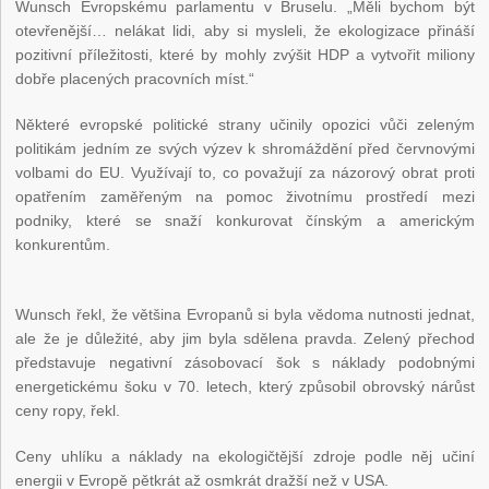
Wunsch Evropskému parlamentu v Bruselu. „Měli bychom být
otevřenější… nelákat lidi, aby si mysleli, že ekologizace přináší
pozitivní příležitosti, které by mohly zvýšit HDP a vytvořit miliony
dobře placených pracovních míst.“
Některé evropské politické strany učinily opozici vůči zeleným
politikám jedním ze svých výzev k shromáždění před červnovými
volbami do EU. Využívají to, co považují za názorový obrat proti
opatřením zaměřeným na pomoc životnímu prostředí mezi
podniky, které se snaží konkurovat čínským a americkým
konkurentům.
Wunsch řekl, že většina Evropanů si byla vědoma nutnosti jednat,
ale že je důležité, aby jim byla sdělena pravda. Zelený přechod
představuje negativní zásobovací šok s náklady podobnými
energetickému šoku v 70. letech, který způsobil obrovský nárůst
ceny ropy, řekl.
Ceny uhlíku a náklady na ekologičtější zdroje podle něj učiní
energii v Evropě pětkrát až osmkrát dražší než v USA.