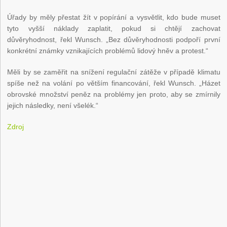
Úřady by měly přestat žít v popírání a vysvětlit, kdo bude muset
tyto vyšší náklady zaplatit, pokud si chtějí zachovat
důvěryhodnost, řekl Wunsch. „Bez důvěryhodnosti podpoří první
konkrétní známky vznikajících problémů lidový hněv a protest.“
Měli by se zaměřit na snížení regulační zátěže v případě klimatu
spíše než na volání po větším financování, řekl Wunsch. „Házet
obrovské množství peněz na problémy jen proto, aby se zmírnily
jejich následky, není všelék.“
Zdroj