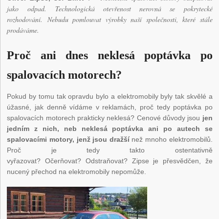
jako odpad. Technologická otevřenost nerovná se pokrytecké
rozhodování. Nebudu pomlouvat výrobky naší společnosti, které stále
prodáváme.
Proč ani dnes neklesá poptávka po
spalovacích motorech?
Pokud by tomu tak opravdu bylo a elektromobily byly tak skvělé a
úžasné, jak denně vídáme v reklamách, proč tedy poptávka po
spalovacích motorech prakticky neklesá? Cenové důvody jsou
jen
jedním z nich, neb neklesá poptávka ani po autech se
spalovacími motory, jenž jsou dražší
než mnoho elektromobilů.
Proč je tedy takto ostentativně
vyřazovat? Očerňovat? Odstraňovat? Zipse je přesvědčen, že
nucený přechod na elektromobily nepomůže.