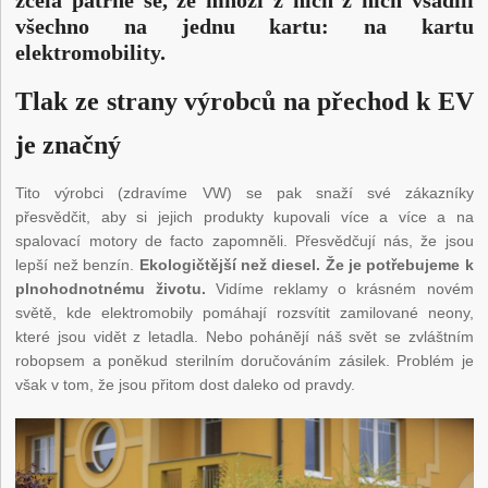
všechno na jednu kartu: na kartu
elektromobility.
Tlak ze strany výrobců na přechod k EV
je značný
Tito výrobci (zdravíme VW) se pak snaží své zákazníky
přesvědčit, aby si jejich produkty kupovali více a více a na
spalovací motory de facto zapomněli. Přesvědčují nás, že jsou
lepší než benzín.
Ekologičtější než diesel. Že je potřebujeme k
plnohodnotnému životu.
Vidíme reklamy o krásném novém
světě, kde elektromobily pomáhají rozsvítit zamilované neony,
které jsou vidět z letadla. Nebo pohánějí náš svět se zvláštním
robopsem a poněkud sterilním doručováním zásilek. Problém je
však v tom, že jsou přitom dost daleko od pravdy.