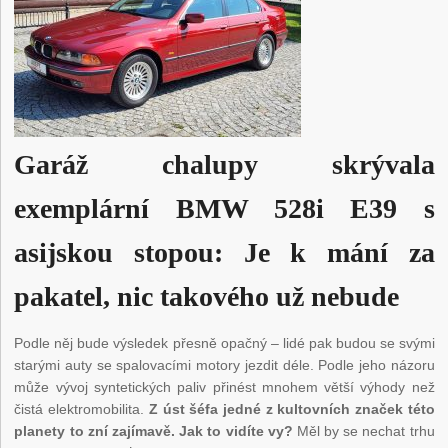
Garáž chalupy skrývala
exemplární BMW 528i E39 s
asijskou stopou: Je k mání za
pakatel, nic takového už nebude
Podle něj bude výsledek přesně opačný – lidé pak budou se svými
starými auty se spalovacími motory jezdit déle. Podle jeho názoru
může vývoj syntetických paliv přinést mnohem větší výhody než
čistá elektromobilita.
Z úst šéfa jedné z kultovních značek této
planety to zní zajímavě. Jak to vidíte vy?
Měl by se nechat trhu