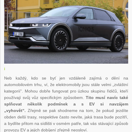
i
Neb každý, kdo se byť jen vzdáleně zajímá o dění na
automobilovém trhu, ví, že elektromobily jsou stále velmi „zvláštní
kategorií“. Mohou dobře fungovat pro úzkou skupinu řidičů, kteří
používají svůj vůz specifickým způsobem.
Tito musí navíc také
splňovat několik podmínek a s EV si navzájem
„vyhovět“.
Zřejmě se pak shodneme na tom, že pokud jezdíte
obden delší trasy, respektive často nevíte, jaká trasa bude pozítří,
a bydlíte přitom na sídlišti v osmém patře, tak vás stávající způsob
provozu EV a jejich dobíjení zřejmě neosloví.