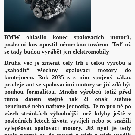
BMW ohlásilo konec spalovacích motorů,
poslední kus opustil německou továrnu. Teď už
se tady budou vyrábět jen elektromobily
Druhá věc je změnit celý trh i celou výrobu a
„zahodit“ všechny spalovací motory do
kontejneru. Rok 2035 s s ním spojený zákaz
prodeje aut se spalovacími motory se již zdá být
pouhou formalitou. Mnoho výrobců totiž před
tímto datem stejně tak či onak stáhne
benzínové nebo naftové jednotky. Je to pro ně po
všech stránkách výhodnější, než kdyby ještě v
posledních letech života vyvíjeli nebo se snažili
vylepšovat spalovací motory. Již nyní je tedy
zcela patrné se, že mnozí z nich z nich vsadili