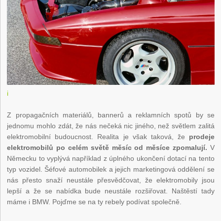
i
Z propagačních materiálů, bannerů a reklamních spotů by se
jednomu mohlo zdát, že nás nečeká nic jiného, než světlem zalitá
elektromobilní budoucnost. Realita je však taková, že
prodeje
elektromobilů po celém světě měsíc od měsíce zpomalují.
V
Německu to vyplývá například z úplného ukončení dotací na tento
typ vozidel. Šéfové automobilek a jejich marketingová oddělení se
nás přesto snaží neustále přesvědčovat, že elektromobily jsou
lepší a že se nabídka bude neustále rozšiřovat. Naštěstí tady
máme i BMW. Pojďme se na ty rebely podívat společně.