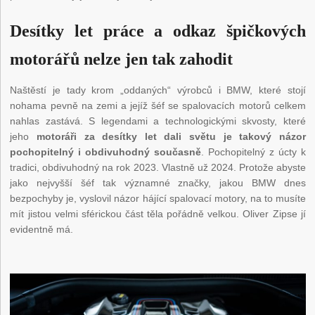
Desítky let práce a odkaz špičkových
motorářů nelze jen tak zahodit
Naštěstí je tady krom „oddaných“ výrobců i BMW, které stojí
nohama pevně na zemi a jejíž šéf se spalovacích motorů celkem
nahlas zastává. S legendami a technologickými skvosty, které
jeho
motoráři za desítky let dali světu je takový názor
pochopitelný i obdivuhodný současně
. Pochopitelný z úcty k
tradici, obdivuhodný na rok 2023. Vlastně už 2024. Protože abyste
jako nejvyšší šéf tak významné značky, jakou BMW dnes
bezpochyby je, vyslovil názor hájící spalovací motory, na to musíte
mít jistou velmi sférickou část těla pořádně velkou. Oliver Zipse jí
evidentně má.