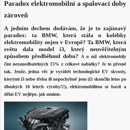
Paradox elektromobilní a spalovací doby
zároveň
A jedním dechem dodávám, že je to zajímavý
paradox: ta BMW, která stála u kolébky
elektromobility nejen v Evropě? Ta BMW, která
světu dala model i3, který neuvěřitelným
způsobem předběhnul dobu?
A u níž elektromobily
činí nezanedbatelných 15% z celkové nabídky?
Je to přesně
tak. Jenže, jedna věc je vyrábět technologické EV skvosty,
kterými i3 nebo třeba i8 nepochybně jsou (i3 skončila letos po
dlouhých 10 letech výroby!!!), elektromobilitou se bavit a
dělat EV nejlépe, jak umíme.