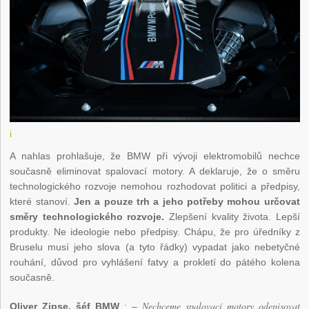
i
A nahlas prohlašuje, že BMW při vývoji elektromobilů nechce
současně eliminovat spalovací motory. A deklaruje, že o směru
technologického rozvoje nemohou rozhodovat politici a předpisy,
které stanoví.
Jen a pouze trh a jeho potřeby mohou určovat
směry technologického rozvoje.
Zlepšení kvality života. Lepší
produkty. Ne ideologie nebo předpisy. Chápu, že pro úředníky z
Bruselu musí jeho slova (a tyto řádky) vypadat jako nebetyčné
rouhání, důvod pro vyhlášení fatvy a prokletí do pátého kolena
současně.
Nechceme spalovací motory odepisovat
Oliver Zipse, šéf BMW
: –