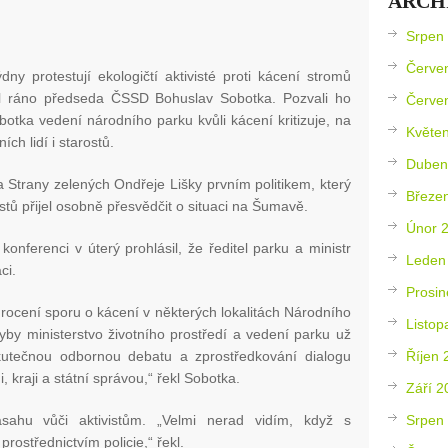
ARCH
Srpen
Červe
y protestují ekologičtí aktivisté proti kácení stromů
l ráno předseda ČSSD Bohuslav Sobotka. Pozvali ho
Červe
otka vedení národního parku kvůli kácení kritizuje, na
Květe
ích lidí i starostů.
Duben
 Strany zelených Ondřeje Lišky prvním politikem, který
Březe
estů přijel osobně přesvědčit o situaci na Šumavě.
Únor 
onferenci v úterý prohlásil, že ředitel parku a ministr
Leden
ci.
Prosin
cení sporu o kácení v některých lokalitách Národního
Listop
by ministerstvo životního prostředí a vedení parku už
Říjen 
utečnou odbornou debatu a zprostředkování dialogu
, kraji a státní správou,“ řekl Sobotka.
Září 2
Srpen
zásahu vůči aktivistům. „Velmi nerad vidím, když s
prostřednictvím policie,“ řekl.