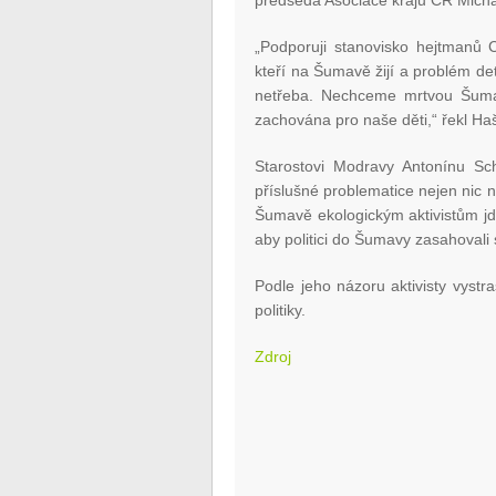
předseda Asociace krajů ČR Micha
„Podporuji stanovisko hejtmanů 
kteří na Šumavě žijí a problém det
netřeba. Nechceme mrtvou Šumavu
zachována pro naše děti,“ řekl Ha
Starostovi Modravy Antonínu Schu
příslušné problematice nejen nic n
Šumavě ekologickým aktivistům jde.
aby politici do Šumavy zasahovali 
Podle jeho názoru aktivisty vystra
politiky.
Zdroj