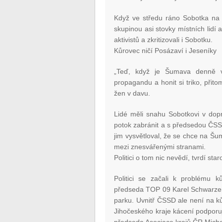
Když ve středu ráno Sobotka na 
skupinou asi stovky místních lidí 
aktivistů a zkritizovali i Sobotku.
Kůrovec ničí Posázaví i Jeseníky
„Teď, když je Šumava denně ve 
propagandu a honit si triko, přit
žen v davu.
Lidé měli snahu Sobotkovi v dop
potok zabránit a s předsedou ČSSD
jim vysvětloval, že se chce na Šum
mezi znesvářenými stranami.
Politici o tom nic nevědí, tvrdí st
Politici se začali k problému 
předseda TOP 09 Karel Schwarzenb
parku. Uvnitř ČSSD ale není na k
Jihočeského kraje kácení podporuj