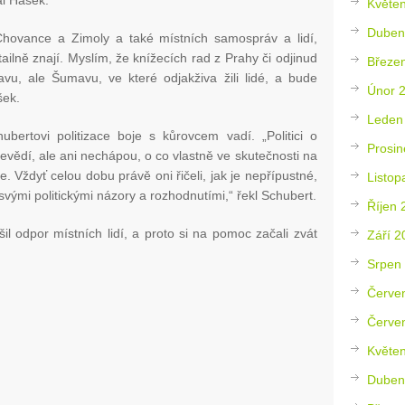
l Hašek.
Květe
Duben
Chovance a Zimoly a také místních samospráv a lidí,
ailně znají. Myslím, že knížecích rad z Prahy či odjinud
Březe
, ale Šumavu, ve které odjakživa žili lidé, a bude
Únor 
šek.
Leden
bertovi politizace boje s kůrovcem vadí. „Politici o
Prosin
evědí, ale ani nechápou, o co vlastně ve skutečnosti na
 Vždyť celou dobu právě oni řičeli, jak je nepřípustné,
Listop
svými politickými názory a rozhodnutími,“ řekl Schubert.
Říjen 
šil odpor místních lidí, a proto si na pomoc začali zvát
Září 2
Srpen
Červe
Červe
Květe
Duben