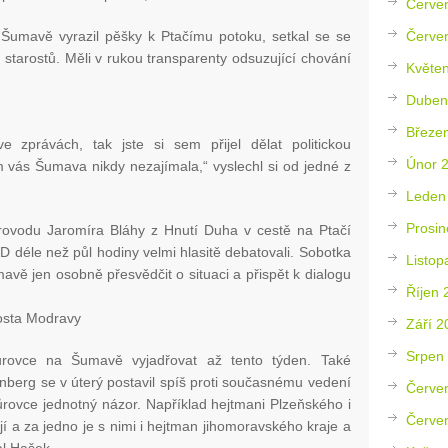
Červe
Červe
Šumavě vyrazil pěšky k Ptačímu potoku, setkal se se
a starostů. Měli v rukou transparenty odsuzující chování
Květe
Duben
Březe
zprávách, tak jste si sem přijel dělat politickou
Únor 
om vás Šumava nikdy nezajímala,“ vyslechl si od jedné z
Leden
Prosin
rovodu Jaromíra Bláhy z Hnutí Duha v cestě na Ptačí
 déle než půl hodiny velmi hlasitě debatovali. Sobotka
Listop
avě jen osobně přesvědčit o situaci a přispět k dialogu
Říjen 
arosta Modravy
Září 2
Srpen
kůrovce na Šumavě vyjadřovat až tento týden. Také
erg se v úterý postavil spíš proti současnému vedení
Červe
ůrovce jednotný názor. Například hejtmani Plzeňského i
Červe
í a za jedno je s nimi i hejtman jihomoravského kraje a