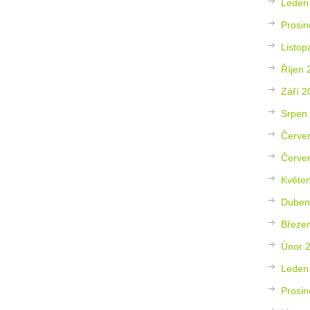
Leden
Prosin
Listop
Říjen 
Září 2
Srpen
Červe
Červe
Květe
Duben
Březe
Únor 
Leden
Prosin