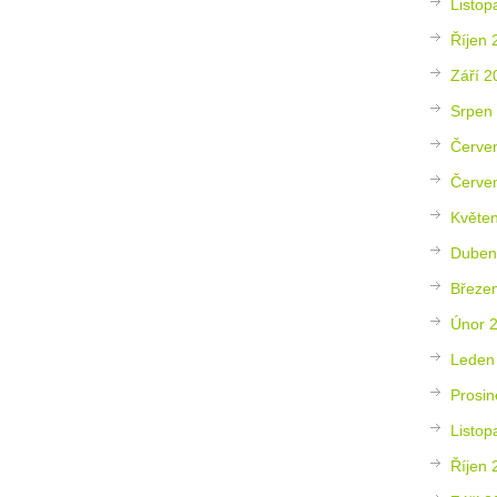
Listop
Říjen 
Září 2
Srpen
Červe
Červe
Květe
Duben
Březe
Únor 
Leden
Prosin
Listop
Říjen 