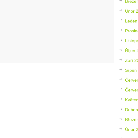
Březe
Únor 
Leden
Prosin
Listop
Říjen 
Září 2
Srpen
Červe
Červe
Květe
Duben
Březe
Únor 