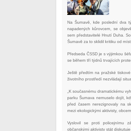
Na Šumavě, kde poslední dva týdn
napadených kůrovcem, se objevi
sem představitelé Hnutí Duha. Sob
Šumavě za to sklidil kritiku od místn
Předseda ČSSD je s výjimkou šéfa
se během tří týdnů trvajících prot
Ještě předtím na pražské tiskové k
životního prostředí nezvládají situa
„K současnému dramatickému vyhro
parku Šumava nemuselo dojít, kdy
před časem nerezignovaly na sk
mezi ekologickými aktivisty, obcemi
Vyslovil se proti policejnímu 
občanskými aktivisty stát diskutuje 