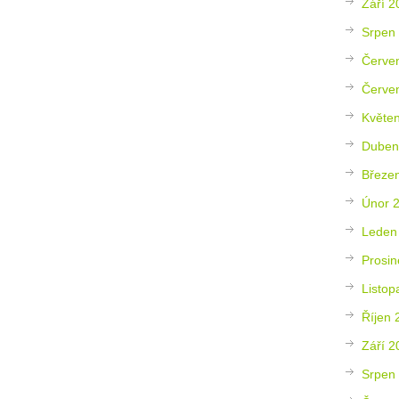
Září 2
Srpen
Červe
Červe
Květe
Duben
Březe
Únor 
Leden
Prosin
Listop
Říjen 
Září 2
Srpen