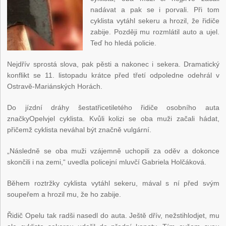
nadávat a pak se i porvali. Při tom
cyklista vytáhl sekeru a hrozil, že řidiče
zabije. Později mu rozmlátil auto a ujel.
Teď ho hledá policie.
Nejdřív sprostá slova, pak pěsti a nakonec i sekera. Dramatický
konflikt se 11. listopadu krátce před třetí odpoledne odehrál v
Ostravě-Mariánských Horách.
Do jízdní dráhy šestatřicetiletého řidiče osobního auta
značkyOpelvjel cyklista. Kvůli kolizi se oba muži začali hádat,
přičemž cyklista neváhal být značně vulgární.
„Následně se oba muži vzájemně uchopili za oděv a dokonce
skončili i na zemi,“ uvedla policejní mluvčí Gabriela Holčáková.
Během roztržky cyklista vytáhl sekeru, mával s ní před svým
soupeřem a hrozil mu, že ho zabije.
Řidič Opelu tak radši nasedl do auta. Ještě dřív, nežstihlodjet, mu