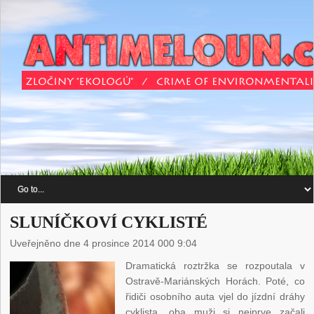
SLUNÍČKOVÍ CYKLISTÉ
Uveřejněno dne 4 prosince 2014 000 9:04
Dramatická roztržka se rozpoutala v
Ostravě-Mariánských Horách. Poté, co
řidiči osobního auta vjel do jízdní dráhy
cyklista, oba muži si nejprve začali