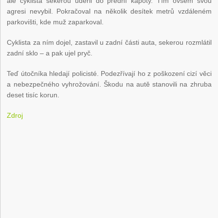
ale cyklista sekerou udeřil do přední kapoty. Tím ovšem svou
agresi nevybil. Pokračoval na několik desítek metrů vzdáleném
parkovišti, kde muž zaparkoval.
Cyklista za ním dojel, zastavil u zadní části auta, sekerou rozmlátil
zadní sklo – a pak ujel pryč.
Teď útočníka hledají policisté. Podezřívají ho z poškození cizí věci
a nebezpečného vyhrožování. Škodu na autě stanovili na zhruba
deset tisíc korun.
Zdroj