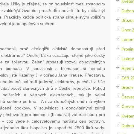
Květe
dřeje Lišky je zřejmé, že on souvislost mezi rostoucím
 kvalitnější životním prostředím nevidí. To by měla být
Duben
. Prakticky každá politická strana slibuje svým voličům
Březe
 zelení jdou opačným směrem.
Únor 
Leden
chopil, proč ekologičtí aktivisté demonstrují před
Prosin
 elektrárnou? Ondřej Liška označuje, stejně jako český
Listop
ie za špinavou. Zelení prosazují rozvoj obnovitelných
Říjen 
n a biomasa. V souvislosti s biomasou si nemohu
lov jisté Kateřiny J. v pořadu Jana Krause. Představa,
Září 2
nohodnotně nahradí jaderné elektrárny, pochází z říše
Srpen
očítat počet slunečných dnů v České republice. Pokud
solárních a větrných elektrárnách, tak je velmi
Červe
ýdnů sedíme po tmě. A i za slunečných dnů má výkon
Červe
ácené podkovy. V souvislosti s obnovitelnými zdroji
ny pěstované pro biomasu (biopaliva) zabírají půdu pro
Květe
in – což vede k celosvětovému nárůstu cen potravin.
Duben
 jednoho litru biopaliva je zapotřebí 2500 litrů vody.