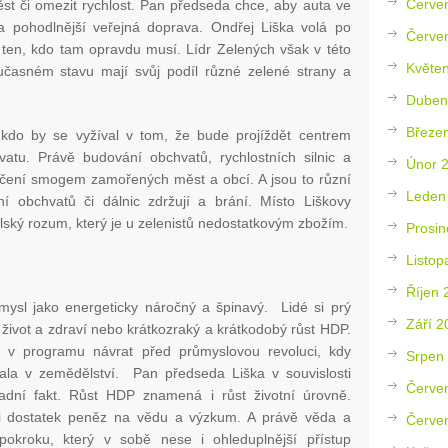
Červe
ěst či omezit rychlost. Pan předseda chce, aby auta ve
 a pohodlnější veřejná doprava. Ondřej Liška volá po
Červe
ten, kdo tam opravdu musí. Lídr Zelených však v této
Květe
oučasném stavu mají svůj podíl různé zelené strany a
Duben
Březe
kdo by se vyžíval v tom, že bude projíždět centrem
tu. Právě budování obchvatů, rychlostních silnic a
Únor 
éčení smogem zamořených měst a obcí. A jsou to různí
Leden
vání obchvatů či dálnic zdržují a brání. Místo Liškovy
ský rozum, který je u zelenistů nedostatkovým zbožím.
Prosin
Listop
Říjen 
mysl jako energeticky náročný a špinavý. Lidé si prý
Září 2
 život a zdraví nebo krátkozraký a krátkodobý růst HDP.
 v programu návrat před průmyslovou revoluci, kdy
Srpen
vala v zemědělství. Pan předseda Liška v souvislosti
Červe
adní fakt. Růst HDP znamená i růst životní úrovně.
 i dostatek peněz na vědu a výzkum. A právě věda a
Červe
pokroku, který v sobě nese i ohleduplnější přístup