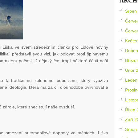
ARCH
Srpen
Červe
Červe
Květe
 Liška ve svém středečním článku pro Lidové noviny
Duben
itika“ představil svou vizi, jak bojovat proti špinavému
Březe
arakteru počasí již nějaký čas trápí některé části naší
Únor 
Leden
je k tradičnímu zelenému populismu, který využívá
ené ideologie, která má za cíl dlouhodobě ovlivňovat a
Prosin
Listop
 zdroje, které znečišťují naše ovzduší.
Říjen 
Září 2
Srpen
po omezení automobilové dopravy ve městech. Liška