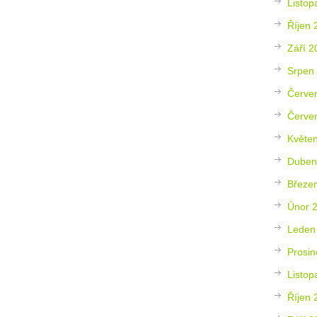
Listop
Říjen 
Září 2
Srpen
Červe
Červe
Květe
Duben
Březe
Únor 
Leden
Prosin
Listop
Říjen 