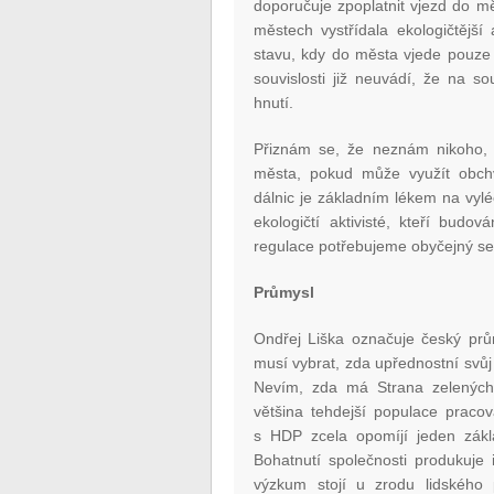
doporučuje zpoplatnit vjezd do m
městech vystřídala ekologičtější
stavu, kdy do města vjede pouze 
souvislosti již neuvádí, že na s
hnutí.
Přiznám se, že neznám nikoho, 
města, pokud může využít obchva
dálnic je základním lékem na vyl
ekologičtí aktivisté, kteří budo
regulace potřebujeme obyčejný sel
Průmysl
Ondřej Liška označuje český prů
musí vybrat, zda upřednostní svůj
Nevím, zda má Strana zelených
většina tehdejší populace praco
s HDP zcela opomíjí jeden zákl
Bohatnutí společnosti produkuje
výzkum stojí u zrodu lidského 