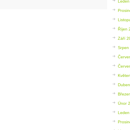
Leden
Prosin
Listop
Říjen 
Září 2
Srpen
Červe
Červe
Květe
Duben
Březe
Únor 
Leden
Prosin