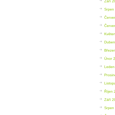
Září 2
Srpen
Červe
Červe
Květe
Duben
Březe
Únor 
Leden
Prosin
Listop
Říjen 
Září 2
Srpen