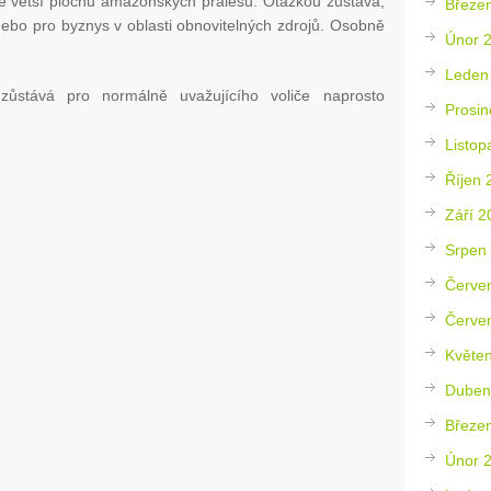
tále větší plochu amazonských pralesů. Otázkou zůstává,
Březe
i nebo pro byznys v oblasti obnovitelných zdrojů. Osobně
Únor 
Leden
zůstává pro normálně uvažujícího voliče naprosto
Prosin
Listop
Říjen 
Září 2
Srpen
Červe
Červe
Květe
Duben
Březe
Únor 