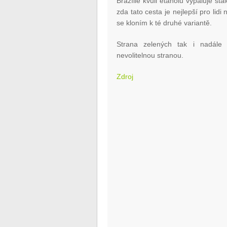
Brazílie kvůli etanolu vypaluje s
zda tato cesta je nejlepší pro lid
se kloním k té druhé variantě.
Strana zelených tak i nadále 
nevolitelnou stranou.
Zdroj