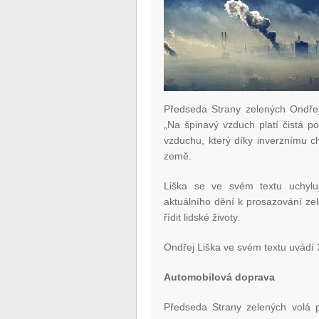
Předseda Strany zelených Ondřej
„Na špinavý vzduch platí čistá pol
vzduchu, který díky inverznímu ch
země.
Liška se ve svém textu uchylu
aktuálního dění k prosazování zel
řídit lidské životy.
Ondřej Liška ve svém textu uvádí 3
Automobilová doprava
Předseda Strany zelených volá 