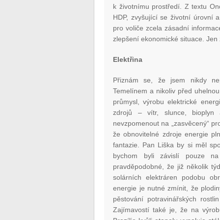
k životnímu prostředí. Z textu On
HDP, zvyšující se životní úrovní a
pro voliče zcela zásadní informace
zlepšení ekonomické situace. Jen
Elektřina
Přiznám se, že jsem nikdy nepo
Temelínem a nikoliv před uhelnou
průmysl, výrobu elektrické energ
zdrojů – vítr, slunce, bioply
nevzpomenout na „zasvěcený“ pros
že obnovitelné zdroje energie pl
fantazie. Pan Liška by si měl sp
bychom byli závislí pouze na 
pravděpodobné, že již několik t
solárních elektráren podobu obr
energie je nutné zmínit, že plodi
pěstování potravinářských rostl
Zajímavostí také je, že na výrobu