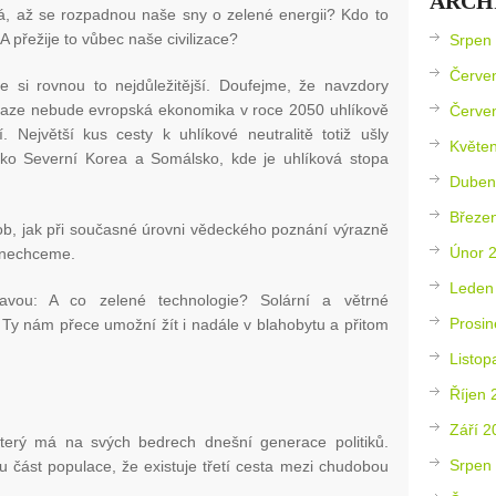
ARCH
á, až se rozpadnou naše sny o zelené energii? Kdo to
 A přežije to vůbec naše civilizace?
Srpen
Červe
 si rovnou to nejdůležitější. Doufejme, že navzdory
naze nebude evropská ekonomika v roce 2050 uhlíkově
Červe
í. Největší kus cesty k uhlíkové neutralitě totiž ušly
Květe
ko Severní Korea a Somálsko, kde je uhlíková stopa
Duben
Březe
ob, jak při současné úrovni vědeckého poznání výrazně
Únor 
to nechceme.
Leden
avou: A co zelené technologie? Solární a větrné
Prosin
Ty nám přece umožní žít i nadále v blahobytu a přitom
Listop
Říjen 
Září 2
 který má na svých bedrech dnešní generace politiků.
Srpen
u část populace, že existuje třetí cesta mezi chudobou