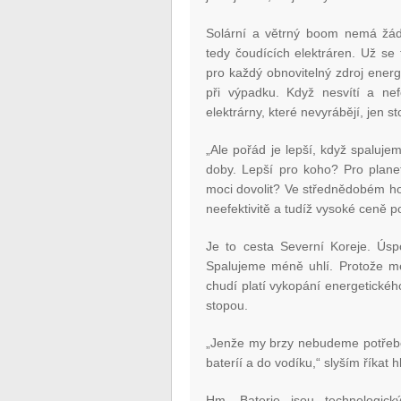
Solární a větrný boom nemá žádný
tedy čoudících elektráren. Už se 
pro každý obnovitelný zdroj energi
při výpadku. Když nesvítí a ne
elektrárny, které nevyrábějí, jen st
„Ale pořád je lepší, když spalujem
doby. Lepší pro koho? Pro planet
moci dovolit? Ve střednědobém hori
neefektivitě a tudíž vysoké ceně 
Je to cesta Severní Koreje. Ús
Spalujeme méně uhlí. Protože mé
chudí platí vykopání energetickéh
stopou.
„Jenže my brzy nebudeme potřebov
bateríí a do vodíku,“ slyším říkat h
Hm. Baterie jsou technologick