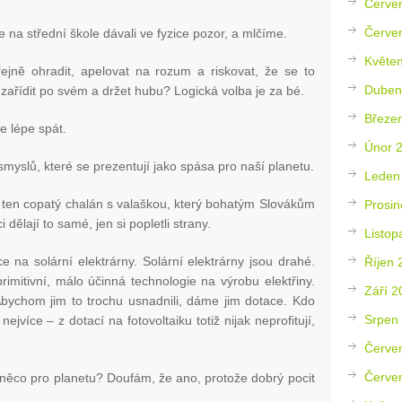
Červe
Červe
na střední škole dávali ve fyzice pozor, a mlčíme.
Květe
jně ohradit, apelovat na rozum a riskovat, že se to
Duben
zařídit po svém a držet hubu? Logická volba je za bé.
Březe
e lépe spát.
Únor 
myslů, které se prezentují jako spása pro naší planetu.
Leden
ten copatý chalán s valaškou, který bohatým Slovákům
Prosin
 dělají to samé, jen si popletli strany.
Listop
 na solární elektrárny. Solární elektrárny jsou drahé.
Říjen 
primitivní, málo účinná technologie na výrobu elektřiny.
Září 2
 Abychom jim to trochu usnadnili, dáme jim dotace. Kdo
Srpen
ejvíce – z dotací na fotovoltaiku totiž nijak neprofitují,
Červe
Červe
í něco pro planetu? Doufám, že ano, protože dobrý pocit