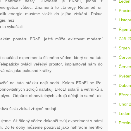
ni nahradit nešly. Důvodem je ERoEI, jedna z
Leden
 energetice vůbec. Znamená to „Energy Returned on
Prosin
kolik energie musíme vložit do jejího získání. Pokud
Listop
gie, než
to vykašlali.
Říjen 
Září 2
i jakém poměru ERoEI ještě může existovat moderní
Srpen
Červe
 součástí experimentu šíleného vědce, který se na tuto
elepaticky ovládl veřejný prostor, implantoval nám do
Červe
ívá nás jako pokusné králíky.
Květe
věď na tuto otázku najít nedá. Kolem ERoEI se lže,
Duben
obnovitelných zdrojů nafukují ERoEI solárů a větrníků a
Březe
a plynu. Odpůrci obnovitelných zdrojů dělají to samé, ale
Únor 
divá čísla získat zřejmě nedají.
Leden
ujeme. Až šílený vědec dokončí svůj experiment s námi
Prosin
ělí. Do té doby můžeme používat jako náhradní měřítko