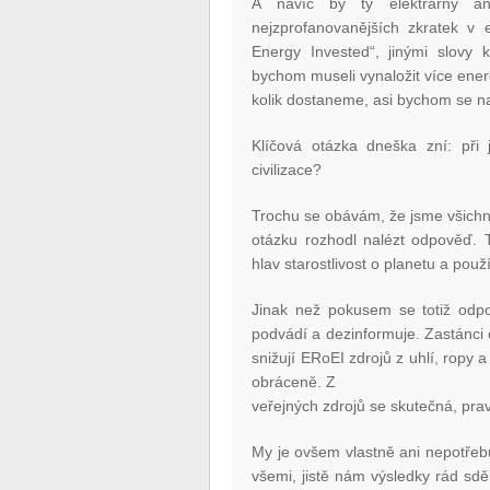
A navíc by ty elektrárny a
nejzprofanovanějších zkratek v
Energy Invested“, jinými slovy 
bychom museli vynaložit více ener
kolik dostaneme, asi bychom se na 
Klíčová otázka dneška zní: př
civilizace?
Trochu se obávám, že jsme všichni
otázku rozhodl nalézt odpověď. T
hlav starostlivost o planetu a použ
Jinak než pokusem se totiž odpo
podvádí a dezinformuje. Zastánci 
snižují ERoEI zdrojů z uhlí, ropy 
obráceně. Z
veřejných zdrojů se skutečná, prav
My je ovšem vlastně ani nepotřeb
všemi, jistě nám výsledky rád sd