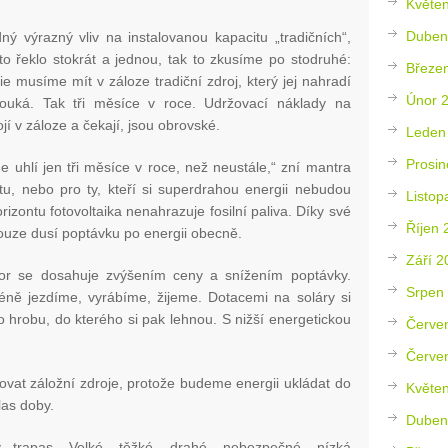
Květe
Duben
 výrazný vliv na instalovanou kapacitu „tradičních“,
to řeklo stokrát a jednou, tak to zkusíme po stodruhé:
Březe
e musíme mít v záloze tradiční zdroj, který jej nahradí
Únor 
fouká. Tak tři měsíce v roce. Udržovací náklady na
ojí v záloze a čekají, jsou obrovské.
Leden
Prosin
e uhlí jen tři měsíce v roce, než neustále,“ zní mantra
u, nebo pro ty, kteří si superdrahou energii nebudou
Listop
zontu fotovoltaika nenahrazuje fosilní paliva. Díky své
Říjen 
pouze dusí poptávku po energii obecně.
Září 2
por se dosahuje zvýšením ceny a snížením poptávky.
Srpen
ně jezdíme, vyrábíme, žijeme. Dotacemi na soláry si
o hrobu, do kterého si pak lehnou. S nižší energetickou
Červe
Červe
at záložní zdroje, protože budeme energii ukládat do
Květe
las doby.
Duben
ý trapas. Velké, těžké, drahé, nebezpečné, nízká