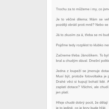
Trochu za to můžeme i my, co jsme 
Je to věčné dilema: Mám se veře
později obrátí proti mně? Nebo se 
Já to zkusím za á, třeba se mi bud
Pojďme tedy rozplést to klubko nes
Začneme třeba Jánošíkem. To byl 
bral a chudým dával. Dnešní politici
Jedna z loupeží se jmenuje dotace
Musí být, protože fotovoltaika je 
Drahé věci si kupují bohatí lidé.
zaplatí dotace? Všichni, ale chudí n
jen platí.
Hřeje chudé dobrý pocit, že dělaj
je to jediné, co je brzy bude hřát.