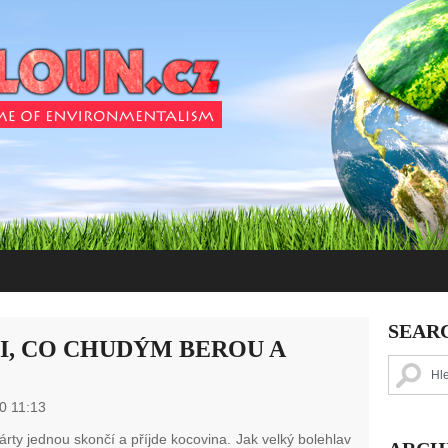
SEAR
I, CO CHUDÝM BEROU A
0 11:13
rty jednou skončí a příjde kocovina. Jak velký bolehlav