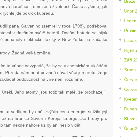
Březe
inová náročnost, omezená životnost. Často slyšíme, jak
Únor 
jak rychle jde pokrok kupředu.
Leden
dili pana Galvaniho (zemřel v roce 1798), potřeboval
Prosin
ntoval v dnešním světě baterií. Dnešní baterie se nijak
eré poháněly elektrické taxíky v New Yorku na začátku
Listop
Říjen 
lektrody. Žádná velká změna.
Září 2
zatím to vůbec nevypadá, že by se v chemickém ukládání
Srpen
m. Příroda nám není povinná dávat věci jen proto, že je
zakládat budoucnost na víře není rozumné.
Červe
Červe
 Utekl. Jeho atomy jsou totiž tak malé, že procházejí i
Květe
Duben
emi a vodíkem by opět zvýšilo cenu energie, snížilo její
 až na hranice Severní Koreje. Energetické hroby pro
Březe
lo tam někde nahoře už by ani nešlo vidět.
Únor 