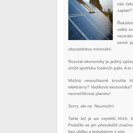
nás ček
zaplatí?
Řekněme
velké s
neutráln
země ja
obyvatelstva minimální.
Rozvrat ekonomiky je jediný způs
snížit spotřebu fosilních paliv. A 
Možná nesouhlasně kroutíte hl
elektrárny? Vodíková ekonomika? 
neznečišťovat planetu!
Sorry, ale ne. Neumožní.
Tahle lež je asi největší hřích,
Podařilo se jim přesvědčit značno
bez uhlíku a bohatstvím s ním.