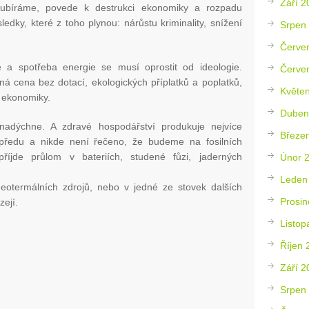
Září 2
 ubíráme, povede k destrukci ekonomiky a rozpadu
dky, které z toho plynou: nárůstu kriminality, snížení
Srpen
Červe
 a spotřeba energie se musí oprostit od ideologie.
Červe
ná cena bez dotací, ekologických příplatků a poplatků,
Květe
h ekonomiky.
Duben
nadýchne. A zdravé hospodářství produkuje nejvíce
Březe
opředu a nikde není řečeno, že budeme na fosilních
příjde průlom v bateriích, studené fůzi, jaderných
Únor 
Leden
geotermálních zdrojů, nebo v jedné ze stovek dalších
Prosin
zejí.
Listop
Říjen 
Září 2
Srpen