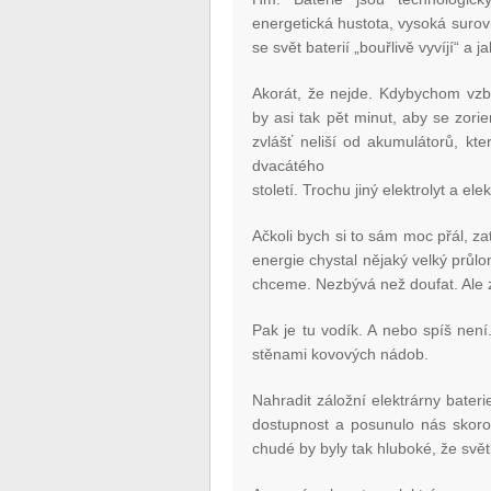
energetická hustota, vysoká surov
se svět baterií „bouřlivě vyvíjí“ a 
Akorát, že nejde. Kdybychom vzbu
by asi tak pět minut, aby se zorie
zvlášť neliší od akumulátorů, kt
dvacátého
století. Trochu jiný elektrolyt a e
Ačkoli bych si to sám moc přál, 
energie chystal nějaký velký průlo
chceme. Nezbývá než doufat. Ale 
Pak je tu vodík. A nebo spíš není.
stěnami kovových nádob.
Nahradit záložní elektrárny bateri
dostupnost a posunulo nás skoro
chudé by byly tak hluboké, že svět