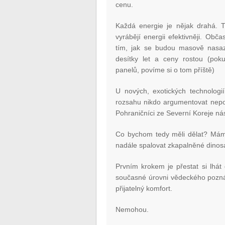
cenu.
Každá energie je nějak drahá. Tr
vyrábějí energii efektivněji. Obč
tím, jak se budou masově nasaz
desítky let a ceny rostou (pok
panelů, povíme si o tom příště)
U nových, exotických technologií
rozsahu nikdo argumentovat nepo
Pohraničníci ze Severní Koreje nás 
Co bychom tedy měli dělat? Máme
nadále spalovat zkapalněné dinos
Prvním krokem je přestat si lhát 
současné úrovni vědeckého poznán
přijatelný komfort.
Nemohou.