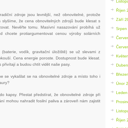
Listop
Říjen 
adiční zdroje jsou levnější, než obnovitelné, protože
Září 2
as slyšíme, že cena obnovitelných zdrojů bude klesat s
ovat. Nevěřte tomu. Masívní nasazování probíhá už
Srpen
ud chcete protiargumentovat cenou výroby solárních
Červe
Červe
 (baterie, vodík, gravitační úložiště) se už slevami z
Květe
kouší. Cena energie poroste. Dostupnost bude klesat.
přivítají a budou chtít vidět naše pasy.
Duben
Březe
 se vykašlat se na obnovitelné zdroje a místo toho i
aury?
Únor 
Leden
do kapsy. Přestat předstírat, že obnovitelné zdroje při
í mohou nahradit fosilní paliva a zároveň nám zajistit
Prosin
Listop
Říjen 