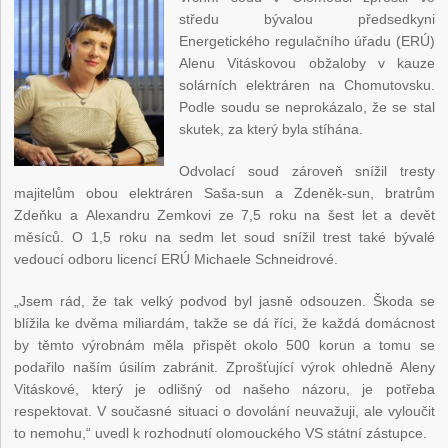
středu bývalou předsedkyni
Energetického regulačního úřadu (ERÚ)
Alenu Vitáskovou obžaloby v kauze
solárních elektráren na Chomutovsku.
Podle soudu se neprokázalo, že se stal
skutek, za který byla stíhána.
Odvolací soud zároveň snížil tresty
majitelům obou elektráren Saša-sun a Zdeněk-sun, bratrům
Zdeňku a Alexandru Zemkovi ze 7,5 roku na šest let a devět
měsíců. O 1,5 roku na sedm let soud snížil trest také bývalé
vedoucí odboru licencí ERÚ Michaele Schneidrové.
„Jsem rád, že tak velký podvod byl jasně odsouzen. Škoda se
blížila ke dvěma miliardám, takže se dá říci, že každá domácnost
by těmto výrobnám měla přispět okolo 500 korun a tomu se
podařilo naším úsilím zabránit. Zprošťující výrok ohledně Aleny
Vitáskové, který je odlišný od našeho názoru, je potřeba
respektovat. V současné situaci o dovolání neuvažuji, ale vyloučit
to nemohu,“ uvedl k rozhodnutí olomouckého VS státní zástupce.