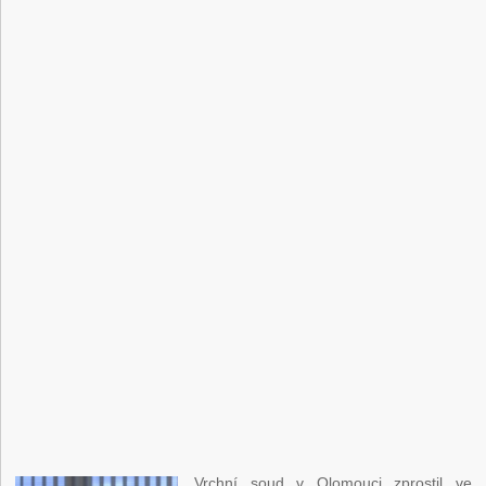
Vrchní soud v Olomouci zprostil ve