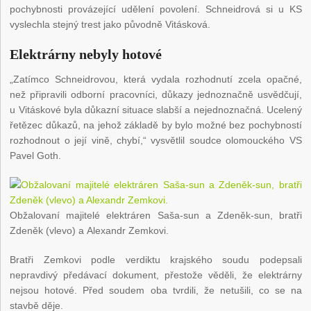
pochybnosti provázející udělení povolení. Schneidrová si u KS
vyslechla stejný trest jako původně Vitásková.
Elektrárny nebyly hotové
„Zatímco Schneidrovou, která vydala rozhodnutí zcela opačné,
než připravili odborní pracovníci, důkazy jednoznačně usvědčují,
u Vitáskové byla důkazní situace slabší a nejednoznačná. Ucelený
řetězec důkazů, na jehož základě by bylo možné bez pochybností
rozhodnout o její vině, chybí,“ vysvětlil soudce olomouckého VS
Pavel Goth.
Obžalovaní majitelé elektráren Saša-sun a Zdeněk-sun, bratři
Zdeněk (vlevo) a Alexandr Zemkovi.
Bratři Zemkovi podle verdiktu krajského soudu podepsali
nepravdivý předávací dokument, přestože věděli, že elektrárny
nejsou hotové. Před soudem oba tvrdili, že netušili, co se na
stavbě děje.