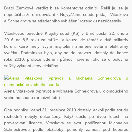
Bratři Zemkové verdikt blíže komentovat odmítli. Řekli je, že je
nepotěšil a že oni dovolání k Nejvyššímu soudu podají. Vitásková
a Schneidrová se středečního vyhlášení rozsudku nezúčastnily.
Vitáskovou původně Krajský soud (KS) v Brně poslal 22. února
2016 na 8,5 roku za mříže. V kauze jde téměř o dvě miliardy
korun, které měly svým majitelům zmíněné solární elektrárny
vydělat. Podmínkou bylo, aby se do provozu dostaly do konce
roku 2010, protože úderem půlnoci nového roku se o polovinu
snížily výkupní ceny elektřiny.
Alena Vitásková (vpravo) a Michaela Schneidrová u olomouckého
vrchního soudu (archivní foto)
Oba podniky licenci 31. prosince 2010 dostaly, ačkoli podle soudu
rozhodně nebyly dokončeny. Když došlo po dvou letech na
prověřování licence, Vitásková se svou podřízenou Michaelou
Schneidrovou podle obžaloby pomohly zamést pod koberec