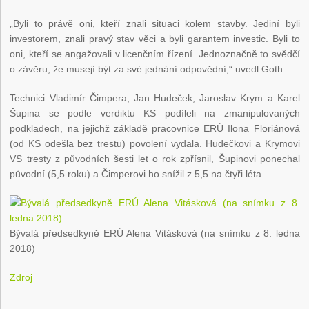
„Byli to právě oni, kteří znali situaci kolem stavby. Jediní byli
investorem, znali pravý stav věci a byli garantem investic. Byli to
oni, kteří se angažovali v licenčním řízení. Jednoznačně to svědčí
o závěru, že musejí být za své jednání odpovědní,“ uvedl Goth.
Technici Vladimír Čimpera, Jan Hudeček, Jaroslav Krym a Karel
Šupina se podle verdiktu KS podíleli na zmanipulovaných
podkladech, na jejichž základě pracovnice ERÚ Ilona Floriánová
(od KS odešla bez trestu) povolení vydala. Hudečkovi a Krymovi
VS tresty z původních šesti let o rok zpřísnil, Šupinovi ponechal
původní (5,5 roku) a Čimperovi ho snížil z 5,5 na čtyři léta.
Bývalá předsedkyně ERÚ Alena Vitásková (na snímku z 8. ledna
2018)
Zdroj