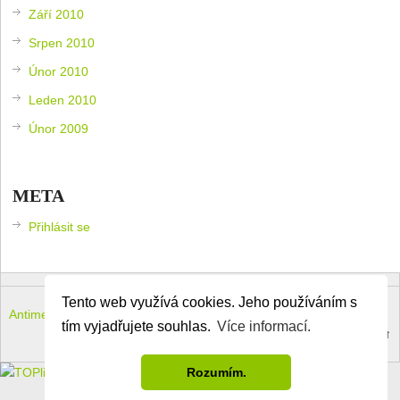
Září 2010
Srpen 2010
Únor 2010
Leden 2010
Únor 2009
META
Přihlásit se
Tento web využívá cookies. Jeho používáním s
Antimeloun – komouši dneška
Copyright © 2026.
tím vyjadřujete souhlas.
Více informací.
Theme by
MyThemeShop
.
Back to Top ↑
Rozumím.