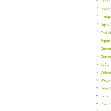
Leden
Prosin
Listop
Říjen 
Září 2
Srpen
Červe
Červe
Květe
Duben
Březe
Únor 
Leden
Prosin