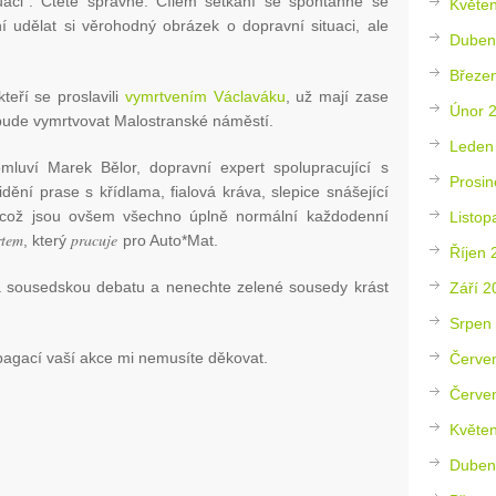
uaci“. Čtete správně. Cílem setkání se spontánně se
Květe
í udělat si věrohodný obrázek o dopravní situaci, ale
Duben
Březe
teří se proslavili
vymrtvením Václaváku
, už mají zase
Únor 
 bude vymrtvovat Malostranské náměstí.
Leden
omluví Marek Bělor, dopravní expert spolupracující s
Prosin
idění prase s křídlama, fialová kráva, slepice snášející
, což jsou ovšem všechno úplně normální každodenní
Listop
rtem
pracuje
, který
pro Auto*Mat.
Říjen 
a sousedskou debatu a nenechte zelené sousedy krást
Září 2
Srpen
pagací vaší akce mi nemusíte děkovat.
Červe
Červe
Květe
Duben