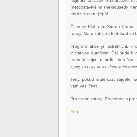
nejlepší obrázek o současné sit
(ne)dostavivšími (ne)sousedy nen
obrázek co nejlepší.
Členové Klubu za Starou Prahu, k
roupy. Mám zato, že tentokrát se
Program akce je aktraktivni. Pr
iniciativou Auto*Mat. Dál bude k v
hranatá vejce a prdící beruška
dopravním
expe
zjevy ve srovnání s
Tedy, pokud máte čas, zajděte n
vám vaši čtvrť.
Pro organizátory: Za pomoc s pro
Zdroj