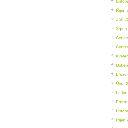
Listop
Říjen 
Září 2
Srpen
Červe
Červe
Květe
Duben
Březe
Únor 
Leden
Prosin
Listop
Říjen 