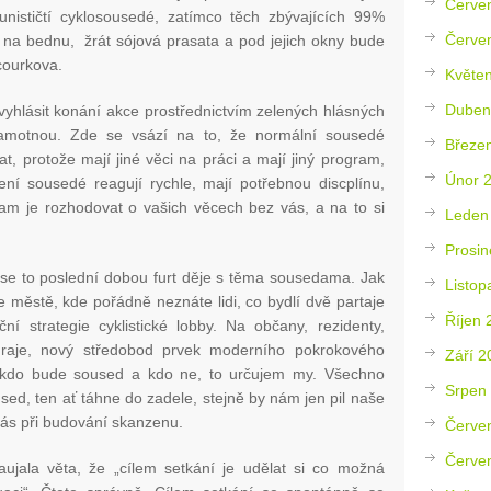
Červe
unističtí cyklosousedé, zatímco těch zbývajících 99%
Červe
na bednu, žrát sójová prasata a pod jejich okny bude
courkova.
Květe
Duben
, vyhlásit konání akce prostřednictvím zelených hlásných
samotnou. Zde se vsází na to, že normální sousedé
Březe
t, protože mají jiné věci na práci a mají jiný program,
Únor 
lení sousedé reagují rychle, mají potřebnou discplínu,
gram je rozhodovat o vašich věcech bez vás, a na to si
Leden
Prosin
 se to poslední dobou furt děje s těma sousedama. Jak
Listop
e městě, kde pořádně neznáte lidi, co bydlí dvě partaje
Říjen 
í strategie cyklistické lobby. Na občany, rezidenty,
hraje, nový středobod prvek moderního pokrokového
Září 2
 kdo bude soused a kdo ne, to určujem my. Všechno
Srpen
ed, ten ať táhne do zadele, stejně by nám jen pil naše
 nás při budování skanzenu.
Červe
Červe
aujala věta, že „cílem setkání je udělat si co možná