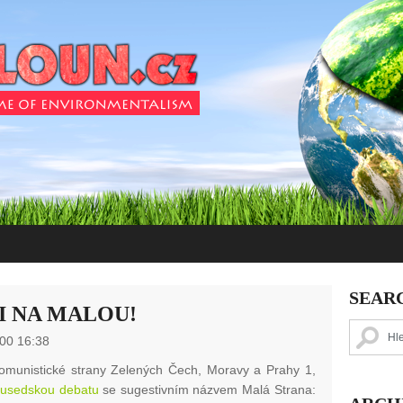
SEAR
SI NA MALOU!
00 16:38
munistické strany Zelených Čech, Moravy a Prahy 1,
usedskou debatu
se sugestivním názvem Malá Strana: