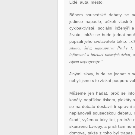
Lidé, auta, město.
Během sousedské debaty se ne
jedince napadlo, ačkoli vlastně
cykloaktivisté, sociální inženýř
života, takže se bude jednat so
„Cíl
popsali jeho svolavatelé takto:
situaci, když samospráva Prahy 1, 
informací a iniciaci takových debat, 
zájem neprojevuje.“
Jinými slovy, bude se jednat o 
nebyli jsme s to získat podporu vo
Můžeme jen hádat, proč se inf
kanály, například tiskem, plakáty 
se na debatu dostavili ti správní 
naplánovali sousedskou debatu, 
škodí, vyženou taky lidi, protože
skanzenu Evropy, a přišli tam norm
domova, takže z toho byl trapas.