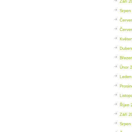
Září 2
Srpen
Červe
Červe
Květe
Duben
Březe
Únor 
Leden
Prosin
Listop
Říjen 
Září 2
Srpen