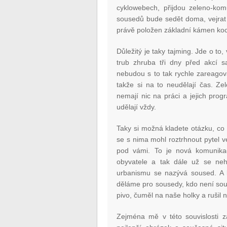
cyklowebech, přijdou zeleno-kom
sousedů bude sedět doma, vejrat 
právě položen základní kámen ko
Důležitý je taky tajming. Jde o to
trub zhruba tři dny před akcí 
nebudou s to tak rychle zareagova
takže si na to neudělají čas. Ze
nemají nic na práci a jejich pro
udělají vždy.
Taky si možná kladete otázku, co
se s nima mohl roztrhnout pytel v
pod vámi. To je nová komunikačn
obyvatele a tak dále už se ne
urbanismu se nazývá soused. A
děláme pro sousedy, kdo není sous
pivo, čuměl na naše holky a rušil
Zejména mě v této souvislosti z