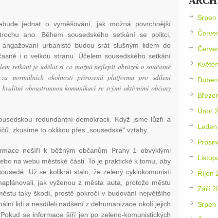
ARCH
Srpen
bude jednat o vyměšování, jak možná povrchnější
Červe
 trochu ano. Během sousedského setkání se politci,
i a angažovaní urbanisté budou srát slušným lidem do
Červe
učasně i o velkou stranu. Účelem sousedského setkání
Květe
em setkání je udělat si co možná nejlepší obrázek o současné
za normálních okolností přirozená platforma pro sdílení
Duben
o kvalitní oboustrannou komunikaci se svými aktivními občany
Březe
Únor 
sousedskou redundantní demokracii. Když jsme lůzři a
Leden
ličů, zkusíme to oklikou přes „sousedské“ vztahy.
Prosin
ormace nešíří k běžným občanům Prahy 1 obvyklými
Listop
nebo na webu městské části. To je praktické k tomu, aby
sousedé. Už se kolikrát stalo, že zelený cyklokomunisti
Říjen 
naplánovali, jak vyženou z města auta, protože městu
Září 2
 městu taky škodí, prostě pokročí v budování největšího
ální lidi a nesdíleli nadšení z dehumanizace okolí jejich
Srpen
 Pokud se informace šíří jen po zeleno-komunistických