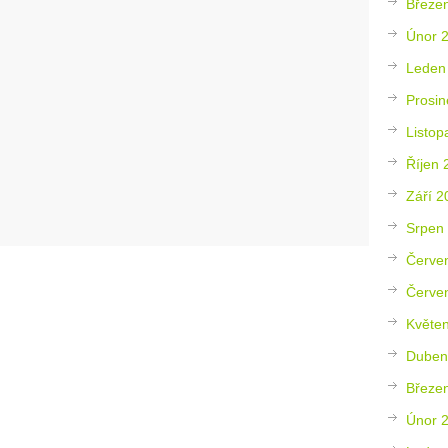
Březe
Únor 
Leden
Prosin
Listop
Říjen 
Září 2
Srpen
Červe
Červe
Květe
Duben
Březe
Únor 