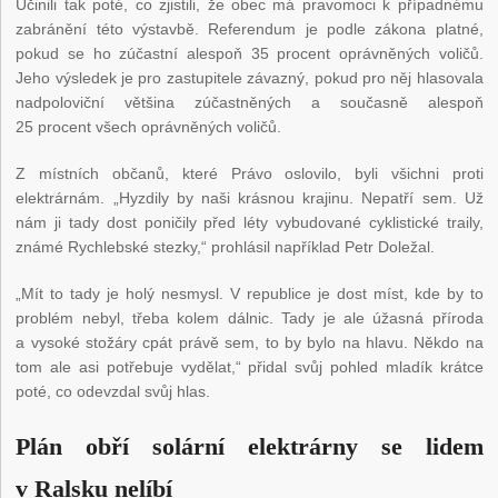
Učinili tak poté, co zjistili, že obec má pravomoci k případnému
zabránění této výstavbě. Referendum je podle zákona platné,
pokud se ho zúčastní alespoň 35 procent oprávněných voličů.
Jeho výsledek je pro zastupitele závazný, pokud pro něj hlasovala
nadpoloviční většina zúčastněných a současně alespoň
25 procent všech oprávněných voličů.
Z místních občanů, které Právo oslovilo, byli všichni proti
elektrárnám. „Hyzdily by naši krásnou krajinu. Nepatří sem. Už
nám ji tady dost poničily před léty vybudované cyklistické traily,
známé Rychlebské stezky,“ prohlásil například Petr Doležal.
„Mít to tady je holý nesmysl. V republice je dost míst, kde by to
problém nebyl, třeba kolem dálnic. Tady je ale úžasná příroda
a vysoké stožáry cpát právě sem, to by bylo na hlavu. Někdo na
tom ale asi potřebuje vydělat,“ přidal svůj pohled mladík krátce
poté, co odevzdal svůj hlas.
Plán obří solární elektrárny se lidem
v Ralsku nelíbí