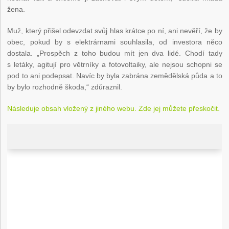
žena.
Muž, který přišel odevzdat svůj hlas krátce po ní, ani nevěří, že by
obec, pokud by s elektrárnami souhlasila, od investora něco
dostala. „Prospěch z toho budou mít jen dva lidé. Chodí tady
s letáky, agitují pro větrníky a fotovoltaiky, ale nejsou schopni se
pod to ani podepsat. Navíc by byla zabrána zemědělská půda a to
by bylo rozhodně škoda,“ zdůraznil.
Následuje obsah vložený z jiného webu. Zde jej můžete přeskočit.