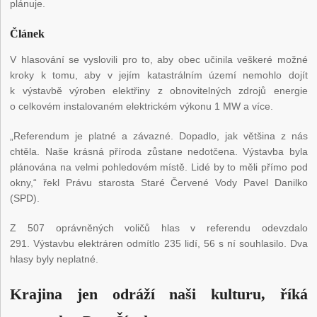
plánuje.
Článek
V hlasování se vyslovili pro to, aby obec učinila veškeré možné
kroky k tomu, aby v jejím katastrálním území nemohlo dojít
k výstavbě výroben elektřiny z obnovitelných zdrojů energie
o celkovém instalovaném elektrickém výkonu 1 MW a více.
„Referendum je platné a závazné. Dopadlo, jak většina z nás
chtěla. Naše krásná příroda zůstane nedotčena. Výstavba byla
plánována na velmi pohledovém místě. Lidé by to měli přímo pod
okny,“ řekl Právu starosta Staré Červené Vody Pavel Danilko
(SPD).
Z 507 oprávněných voličů hlas v referendu odevzdalo
291. Výstavbu elektráren odmítlo 235 lidí, 56 s ní souhlasilo. Dva
hlasy byly neplatné.
Krajina jen odráží naši kulturu, říká