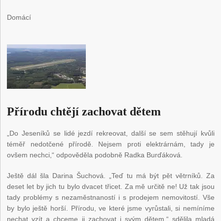
Domácí
Přírodu chtějí zachovat dětem
„Do Jeseníků se lidé jezdí rekreovat, další se sem stěhují kvůli
téměř nedotčené přírodě. Nejsem proti elektrárnám, tady je
ovšem nechci,“ odpověděla podobně Radka Burďáková.
Ještě dál šla Darina Šuchová. „Teď tu má být pět větrníků. Za
deset let by jich tu bylo dvacet třicet. Za mě určitě ne! Už tak jsou
tady problémy s nezaměstnaností i s prodejem nemovitostí. Vše
by bylo ještě horší. Přírodu, ve které jsme vyrůstali, si nemíníme
nechat vzít a chceme ji zachovat i svým dětem,“ sdělila mladá