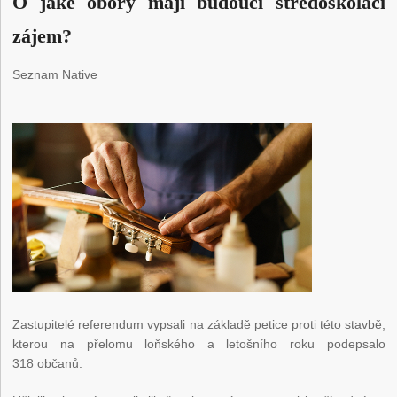
O jaké obory mají budoucí středoškoláci
zájem?
Seznam Native
Zastupitelé referendum vypsali na základě petice proti této stavbě,
kterou na přelomu loňského a letošního roku podepsalo
318 občanů.