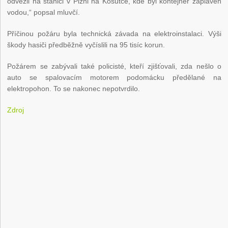
odvezli na stanici v Plzni na Košutce, kde byl kontejner zaplaven
vodou,“ popsal mluvčí.
Příčinou požáru byla technická závada na elektroinstalaci. Výši
škody hasiči předběžně vyčíslili na 95 tisíc korun.
Požárem se zabývali také policisté, kteří zjišťovali, zda nešlo o
auto se spalovacím motorem podomácku předělané na
elektropohon. To se nakonec nepotvrdilo.
Zdroj