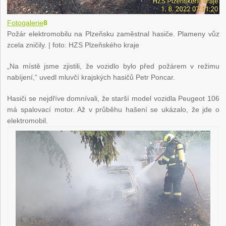
Fotogalerie
8
Požár elektromobilu na Plzeňsku zaměstnal hasiče. Plameny vůz
zcela zničily.
| foto: HZS Plzeňského kraje
„Na místě jsme zjistili, že vozidlo bylo před požárem v režimu
nabíjení,“ uvedl mluvčí krajských hasičů Petr Poncar.
Hasiči se nejdříve domnívali, že starší model vozidla Peugeot 106
má spalovací motor. Až v průběhu hašení se ukázalo, že jde o
elektromobil.