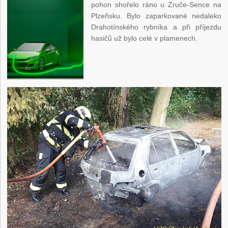
pohon shořelo ráno u Zruče-Sence na
Plzeňsku. Bylo zaparkované nedaleko
Drahotínského rybníka a při příjezdu
hasičů už bylo celé v plamenech.