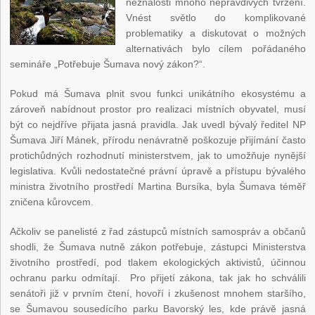
neznalosti mnoho nepravdivých tvrzení.
Vnést světlo do komplikované
problematiky a diskutovat o možných
alternativách bylo cílem pořádaného
semináře „Potřebuje Šumava nový zákon?“.
Pokud má Šumava plnit svou funkci unikátního ekosystému a
zároveň nabídnout prostor pro realizaci místních obyvatel, musí
být co nejdříve přijata jasná pravidla. Jak uvedl bývalý ředitel NP
Šumava Jiří Mánek, přírodu nenávratně poškozuje přijímání často
protichůdných rozhodnutí ministerstvem, jak to umožňuje nynější
legislativa. Kvůli nedostatečné právní úpravě a přístupu bývalého
ministra životního prostředí Martina Bursíka, byla Šumava téměř
zničena kůrovcem.
Ačkoliv se panelisté z řad zástupců místních samospráv a občanů
shodli, že Šumava nutně zákon potřebuje, zástupci Ministerstva
životního prostředí, pod tlakem ekologických aktivistů, účinnou
ochranu parku odmítají. Pro přijetí zákona, tak jak ho schválili
senátoři již v prvním čtení, hovoří i zkušenost mnohem staršího,
se Šumavou sousedícího parku Bavorský les, kde právě jasná