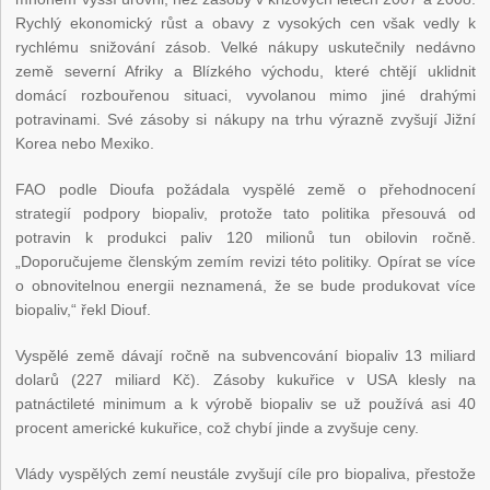
Rychlý ekonomický růst a obavy z vysokých cen však vedly k
rychlému snižování zásob. Velké nákupy uskutečnily nedávno
země severní Afriky a Blízkého východu, které chtějí uklidnit
domácí rozbouřenou situaci, vyvolanou mimo jiné drahými
potravinami. Své zásoby si nákupy na trhu výrazně zvyšují Jižní
Korea nebo Mexiko.
FAO podle Dioufa požádala vyspělé země o přehodnocení
strategií podpory biopaliv, protože tato politika přesouvá od
potravin k produkci paliv 120 milionů tun obilovin ročně.
„Doporučujeme členským zemím revizi této politiky. Opírat se více
o obnovitelnou energii neznamená, že se bude produkovat více
biopaliv,“ řekl Diouf.
Vyspělé země dávají ročně na subvencování biopaliv 13 miliard
dolarů (227 miliard Kč). Zásoby kukuřice v USA klesly na
patnáctileté minimum a k výrobě biopaliv se už používá asi 40
procent americké kukuřice, což chybí jinde a zvyšuje ceny.
Vlády vyspělých zemí neustále zvyšují cíle pro biopaliva, přestože