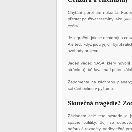
Chytání perel tím nekončí. Fede
změn
přestat používat termíny jako
počasí
.
Je legrační, jak se nestarají o ce
Ale teď, když jsou jejich byrokrati
svobody projevu.
Jeden vědec NASA, který hovořil 
stránkou), bědoval nad potenciál
Zapomeňte na záchranu planety; t
setkání online v pyžamu.
Skutečná tragédie? Zo
Základem celé této hysterie je j
špatné politiky. Bojí se odpověd
nafouklé rozpočty, nadbytečné p