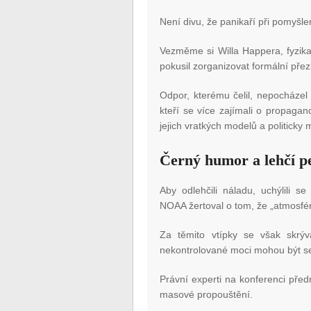
Není divu, že panikaří při pomyšle
Vezměme si Willa Happera, fyzik
pokusil zorganizovat formální pře
Odpor, kterému čelil, nepocházel
kteří se více zajímali o propaga
jejich vratkých modelů a politicky
Černý humor a lehčí p
Aby odlehčili náladu, uchýlili 
NOAA žertoval o tom, že „atmosfé
Za těmito vtípky se však skrýva
nekontrolované moci mohou být s
Právní experti na konferenci před
masové propouštění.