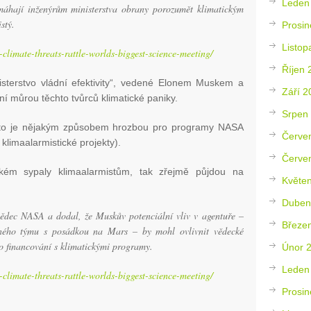
Leden
máhají inženýrům ministerstva obrany porozumět klimatickým
stý.
Prosin
Listop
-climate-threats-rattle-worlds-biggest-science-meeting/
Říjen 
terstvo vládní efektivity“, vedené Elonem Muskem a
Září 2
můrou těchto tvůrců klimatické paniky.
Srpen
a to je nějakým způsobem hrozbou pro programy NASA
Červe
klimaalarmistické projekty).
Červe
kém sypaly klimaalarmistům, tak zřejmě půjdou na
Květe
Duben
vědec NASA a dodal, že Muskův potenciální vliv v agentuře –
Březe
ného týmu s posádkou na Mars – by mohl ovlivnit vědecké
 financování s klimatickými programy.
Únor 
Leden
-climate-threats-rattle-worlds-biggest-science-meeting/
Prosin