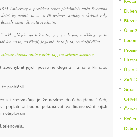
Květe
A&M University a prezident sekce globálních změn životního
Duben
edníci by mohli znovu zavřít webové stránky a skrývat roky
Březe
e dopady změny klimatu zrychlují.
Únor 
“ řekl. „Nejde ani tak o to, že my lidé máme důkazy, že to
Leden
íváte na to, co říkají, je jasné, že to je to, co chtějí dělat.“
Prosin
-climate-threats-rattle-worlds-biggest-science-meeting/
Listop
 zpochybnit jejich posvátné dogma – změnu klimatu.
Říjen 
Září 2
že prohlásil:
Srpen
Červe
co lidi znervózňuje je, že nevíme, do čeho jdeme.“ Ach,
ví poplatníci budou pokračovat ve financování jejich
Červe
ím oteplování!
Květe
á telenovela.
Duben