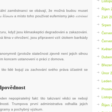
Listop
Říjen 
rální zaměstnanci se obávají, že možná budou muset
a klimatu
extrémní
a místo toho používat eufemismy jako
Září 2
Srpen
nzuru, když jsou klimaskeptici degradováni a zakazováni.
Červe
cká léna v ohrožení, jsou připraveni vzít útokem barikády
Červe
Květe
anonymně (protože statečnost zjevně není jejich silnou
Duben
ním koncem ustanovení o práci z domova.
Březe
ito lidé bojují za zachování svého práva účastnit se
Únor 
Leden
dpovědnost
Prosin
Listop
eden nepopiratelný fakt: tito takzvaní vědci se nebojí
nosti. Trumpova první administrativa odhalila jejich
Říjen 
rogramy a pochybný výzkum.