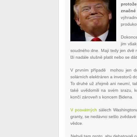
protože
značné
výhradně
produko
Dokonce
jim však
soudného dne. Mají tedy jen dvě mo
lži nadále slušně platit nebo se d
V prvním případě mohou jen dou
solárních elektráren a investorů do
To druhé už zřejmě ani neumí, takže
také uvědomili na svém srazu, k
končí zároveň s koncem Bidena.
V posvátných
sálech Washingtonu
granty, se nedávno sešlo zvědavé 
vědce.
Nebyli tam proto, aby debatovali