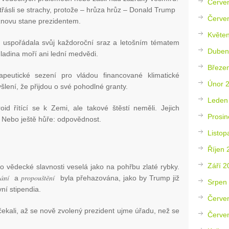
Červe
 třásli se strachy, protože – hrůza hrůz – Donald Trump
Červe
znovu stane prezidentem.
Květe
) uspořádala svůj každoroční sraz a letošním tématem
Duben
ladina moří ani lední medvědi.
Březe
peutické sezení pro vládou financované klimatické
Únor 
myšlení, že přijdou o své pohodlné granty.
Leden
roid řítící se k Zemi, ale takové štěstí neměli. Jejich
Prosin
. Nebo ještě hůře: odpovědnost.
Listop
Říjen 
Září 2
o vědecké slavnosti veselá jako na pohřbu zlaté rybky.
vání
propouštění
a
byla přehazována, jako by Trump již
Srpen
ní stipendia.
Červe
ečekali, až se nově zvolený prezident ujme úřadu, než se
Červe