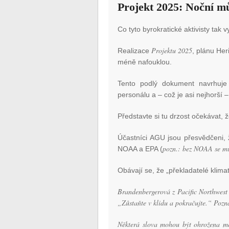
Projekt 2025: Noční m
Co tyto byrokratické aktivisty tak v
Projektu 2025
Realizace
, plánu Her
méně nafouklou.
Tento podlý dokument navrhuje 
personálu a – což je asi nejhorší
Představte si tu drzost očekávat, 
Účastníci AGU jsou přesvědčeni,
pozn.: bez NOAA se můž
NOAA a EPA (
Obávají se, že „překladatelé klimat
Brandenbergerová z Pacific Northwest 
„Zůstaňte v klidu a pokračujte.“ Poz
Některá slova mohou být ohrožena mé