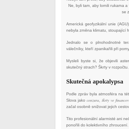
Ne, byli tam, aby lomili rukama a
se 
Americká geofyzikální unie (AGU
nebyla změna klimatu, stoupající h
Jednalo se o plnohodnotné tera
válečníky, kteří zpanikařili při po
Mysleli byste si, že objevili aste
skutečný strach? Škrty v rozpočtu
Skutečná apokalypsa
Podle zpráv byla atmosféra na tét
cenzura
škrty ve financo
Slova jako
,
začal osobně snižovat jejich cestov
Tito profesionální alarmisté ani n
ponořili do kolektivního zhroucení.