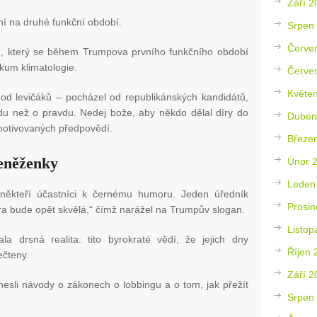
Září 2
ní na druhé funkční období.
Srpen
Červe
a, který se během Trumpova prvního funkčního období
zkum klimatologie.
Červe
Květe
 od levičáků – pocházel od republikánských kandidátů,
ndu než o pravdu. Nedej bože, aby někdo dělal díry do
Duben
 motivovaných předpovědí.
Březe
eněženky
Únor 
Leden
se někteří účastníci k černému humoru. Jeden úředník
Prosin
ra bude opět skvělá,“ čímž narážel na Trumpův slogan.
Listop
la drsná realita: tito byrokraté vědí, že jejich dny
Říjen 
ečteny.
Září 2
nesli návody o zákonech o lobbingu a o tom, jak přežít
Srpen