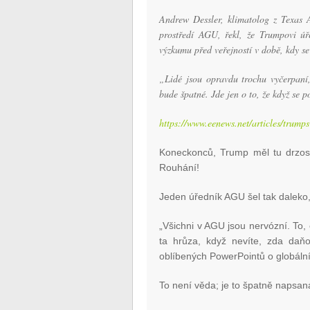
Andrew Dessler, klimatolog z Texas 
prostředí AGU, řekl, že Trumpovi úř
výzkumu před veřejností v době, kdy s
„Lidé jsou opravdu trochu vyčerpaní,
bude špatné. Jde jen o to, že když se pod
https://www.eenews.net/articles/trumps
Koneckonců, Trump měl tu drzost
Rouhání!
Jeden úředník AGU šel tak daleko, 
„Všichni v AGU jsou nervózní. To, 
ta hrůza, když nevíte, zda daňo
oblíbených PowerPointů o globáln
To není věda; je to špatně napsan