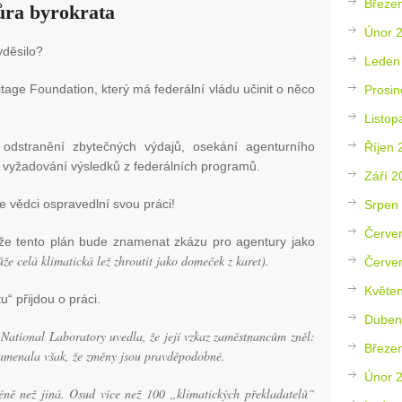
Březe
ůra byrokrata
Únor 
yděsilo?
Leden
itage Foundation, který má federální vládu učinit o něco
Prosin
Listop
odstranění zbytečných výdajů, osekání agenturního
Říjen 
 – vyžadování výsledků z federálních programů.
Září 2
že vědci ospravedlní svou práci!
Srpen
Červe
 že tento plán bude znamenat zkázu pro agentury jako
e celá klimatická lež zhroutit jako domeček z karet).
Červe
Květe
u“ přijdou o práci.
Duben
National Laboratory uvedla, že její vzkaz zaměstnancům zněl:
Březe
namenala však, že změny jsou pravděpodobné.
Únor 
ně než jiná. Osud více než 100 „klimatických překladatelů“