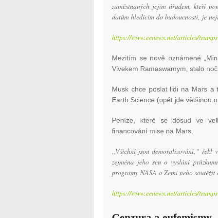
zaměstnaných jejím úřadem, kteří po
datům hledícím do budoucnosti, je neji
https://www.eenews.net/articles/trumps
Mezitím se nově oznámené „Minis
Vivekem Ramaswamym, stalo noční 
Musk chce poslat lidi na Mars 
Earth Science (opět jde většinou o 
Peníze, které se dosud ve vel
financování mise na Mars.
„Všichni jsou demoralizováni,“ řekl 
zejména jeho sen o vyslání průzkum
programy NASA o Zemi nebo soutěžit o
https://www.eenews.net/articles/trumps
Cenzura a eufemismy