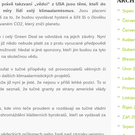
ARCH
 právě takzvaní „vědci“ z USA jsou těmi, kteří do
 míry řídí celý klimaalarmismus.
Jsou placeni
Srpen
 za to, že budou vyvolávat hysterii a šířit lži o člověku
Červe
vaném CO2, který zničí planetu.
Červe
 i celý Green Deal se odvolává na jejich závěry. Nyní
Květe
 již nikdo nebude platit za z prstu vycucané předpovědi
Duben
žnosti: hledat si jiné sponzory, kteří jim budou za tyto
át na skutečnou vědu.
Březe
Únor 
fat v tučné příspěvky od provozovatelů větrných či
 dalších klimaalarmistických projektů.
Leden
 již nyní je jisté, že nejsou v příliš lehké pozici. To si
Prosin
de seznali, že tučné granty ze strany americké vlády
Listop
Říjen 
, kde víno teče proudem a rozdávají se tučné vládní
shromáždění klášterních byrokratů, kteří se vydávali za
Září 2
Srpen
 o vědeckých průlomech nebo žasli nad zázraky vesmíru.