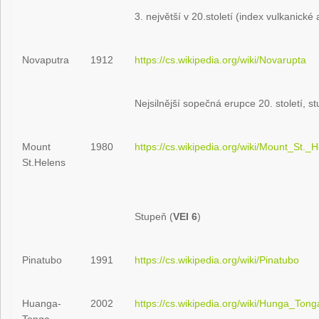
3. největší v 20.století (index vulkanické 
Novaputra
1912
https://cs.wikipedia.org/wiki/Novarupta
Nejsilnější sopečná erupce 20. století, s
Mount
1980
https://cs.wikipedia.org/wiki/Mount_St._
St.Helens
Stupeň (
VEI 6
)
Pinatubo
1991
https://cs.wikipedia.org/wiki/Pinatubo
Huanga-
2002
https://cs.wikipedia.org/wiki/Hung