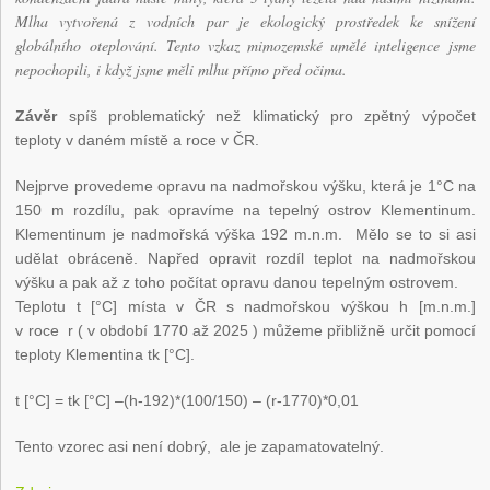
Mlha vytvořená z vodních par je ekologický prostředek ke snížení
globálního oteplování. Tento vzkaz mimozemské umělé inteligence jsme
nepochopili, i když jsme měli mlhu přímo před očima.
Závěr
spíš problematický než klimatický pro zpětný výpočet
teploty v daném místě a roce v ČR.
Nejprve provedeme opravu na nadmořskou výšku, která je 1°C na
150 m rozdílu, pak opravíme na tepelný ostrov Klementinum.
Klementinum je nadmořská výška 192 m.n.m. Mělo se to si asi
udělat obráceně. Napřed opravit rozdíl teplot na nadmořskou
výšku a pak až z toho počítat opravu danou tepelným ostrovem.
Teplotu t [°C] místa v ČR s nadmořskou výškou h [m.n.m.]
v roce r ( v období 1770 až 2025 ) můžeme přibližně určit pomocí
teploty Klementina tk [°C].
t [°C] = tk [°C] –(h-192)*(100/150) – (r-1770)*0,01
Tento vzorec asi není dobrý, ale je zapamatovatelný.