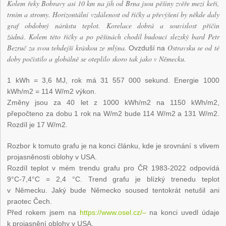
Kolem řeky Bobravy asi 10 km na jih od Brna jsou pěšiny zvěře mezi keři,
trním a stromy. Horizontální vzdálenost od říčky a převýšení by někde daly
graf obdobný nárůstu teplot. Korelace dobrá a souvislost příčin
žádná
Kolem této říčky a po pěšinách chodil budoucí slezský bard Petr
.
Bezruč za svou tehdejší kráskou ze mlýna.
Ostravsku se od té
Ovzduší na
doby počistilo a globálně se oteplilo
skoro tak jako v Německu.
1 kWh = 3,6 MJ, rok má 31 557 000 sekund. Energie 1000
kWh/m2 = 114 W/m2 výkon.
Změny jsou za 40 let z 1000 kWh/m2 na 1150 kWh/m2,
přepočteno za dobu 1 rok na W/m2 bude 114 W/m2 a 131 W/m2.
Rozdíl je 17 W/m2.
Rozbor k tomuto grafu je na konci článku, kde je srovnání s vlivem
projasněnosti oblohy v USA.
Rozdíl teplot v mém trendu grafu pro ČR 1983-2022 odpovídá
9°C-7,4°C = 2,4 °C. Trend grafu je blízký trenedu teplot
v Německu. Jaký bude Německo soused tentokrát netušil ani
praotec Čech.
Před rokem jsem na
https://www.osel.cz/–
na konci uvedl údaje
k projasnění oblohy v USA.