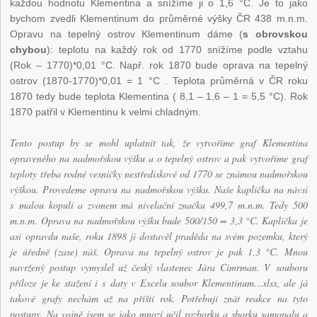
každou hodnotu Klementina a snížíme ji o 1,6 °C. Je to jako
bychom zvedli Klementinum do průměrné výšky ČR 438 m.n.m.
Opravu na tepelný ostrov Klementinum dáme (
s obrovskou
chybou
): teplotu na každý rok od 1770 snížíme podle vztahu
(Rok – 1770)*0,01 °C. Např. rok 1870 bude oprava na tepelný
ostrov (1870-1770)*0,01 = 1 °C . Teplota průměrná v ČR roku
1870 tedy bude teplota Klementina ( 8,1 – 1,6 – 1 = 5,5 °C). Rok
1870 patřil v Klementinu k velmi chladným.
Tento postup by se mohl uplatnit tak, že vytvoříme graf Klementina
opraveného na nadmořskou výšku a o tepelný ostrov a pak vytvoříme graf
teploty třeba rodné vesničky nestřediskové od 1770 se známou nadmořskou
výškou. Provedeme opravu na nadmořskou výšku. Naše kaplička na návsi
s malou kopulí a zvonem má nivelační značku 499,7 m.n.m. Tedy 500
m.n.m. Oprava na nadmořskou výšku bude 500/150 = 3,3 °C. Kaplička je
asi opravdu naše, roku 1898 ji dostavěl praděda na svém pozemku, který
je úředně (zase) náš. Oprava na tepelný ostrov je pak 1,3 °C. Mnou
navržený postup vymyslel už český vlastenec Jára Cimrman. V souboru
příloze je ke stažení i s daty v Excelu soubor Klementinum…xlsx, ale já
takové grafy nechám až na příští rok. Potřebuji znát reakce na tyto
postupy. Na vojně jsem se jako mnozí učil rozborku a sborku samopalu a