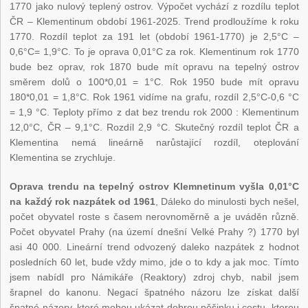
1770 jako nulový teplený ostrov. Výpočet vychází z rozdílu teplot
ČR – Klementinum období 1961-2025. Trend prodloužíme k roku
1770. Rozdíl teplot za 191 let (období 1961-1770) je 2,5°C –
0,6°C= 1,9°C. To je oprava 0,01°C za rok. Klementinum rok 1770
bude bez oprav, rok 1870 bude mít opravu na tepelný ostrov
směrem dolů o 100*0,01 = 1°C. Rok 1950 bude mít opravu
180*0,01 = 1,8°C. Rok 1961 vidíme na grafu, rozdíl 2,5°C-0,6 °C
= 1,9 °C. Teploty přímo z dat bez trendu rok 2000 : Klementinum
12,0°C, ČR – 9,1°C. Rozdíl 2,9 °C. Skutečný rozdíl teplot ČR a
Klementina nemá lineárně narůstající rozdíl, oteplování
Klementina se zrychluje.
Oprava trendu na tepelný ostrov Klemnetinum vyšla 0,01°C
na každý rok nazpátek od 1961
, Dáleko do minulosti bych nešel,
počet obyvatel roste s časem nerovnoměrně a je uváděn různě.
Počet obyvatel Prahy (na území dnešní Velké Prahy ?) 1770 byl
asi 40 000. Lineární trend odvozený daleko nazpátek z hodnot
posledních 60 let, bude vždy mimo, jde o to kdy a jak moc. Tímto
jsem nabídl pro Námikáře (Reaktory) zdroj chyb, nabil jsem
šrapnel do kanonu. Negací špatného názoru lze získat další
špatné názory, které mohou ukázat dobrou pěšinku i cestu, kterou