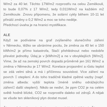
W/m2 za 40 let. Těchto 17W/m2 rozprostřu na celou Zeměkouli,
to bude 0,07% z 17 W/m2, tedy 0,011W/m2 na každém m2
Zeměkoule. Znovu připomenu, že solární cykly během 10-11 let
přináší změny o 0,2 W/m
2
a moc se toho neděje.
Předchozí úvaha je na hranici mystifikace.
ALE
Když se podíváme na graf zvýšeného slunečního záření
v Německu, těžko se ubráníme pocitu, že změna za 40 let o 150
kWh/m2 je přímo katastrofa, Stačí přehlédnout nebo nedobře
převést jednotky. Údaj je v [kWh/m2] a ne v obvyklejších [W/m2].
Víme, že až na zemský povrch dopadá průměrně jen 161 W/m2 a
změna v Německu je 17 W/m2. Korelace projasnění a růstu teplot
se zdá velmi silná a má i příčinnou souvislost. Více záření na
povrch  oteplení. A do toho tradičně kladné zpětné vazby (např.
změna albeda: vyšší teplota méně sněhu odrážejícího
záření další oteplení). Nikdo se nediví, že ppm CO2 je na celém
světě hodně blízké, CO2 se rozprostře daleko od zdrojů. A nějak
se všude ten skleníkový plyn dostat musel.