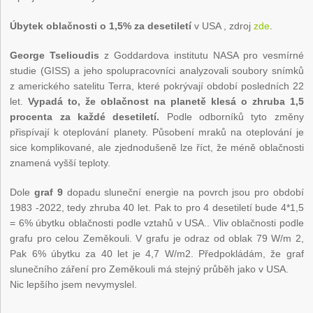
Úbytek oblačnosti o 1,5% za desetiletí
v USA , zdroj
zde
.
George Tselioudis
z Goddardova institutu NASA pro vesmírné
studie (GISS) a jeho spolupracovníci analyzovali soubory snímků
z amerického satelitu Terra, které pokrývají období posledních 22
let.
Vypadá to, že oblačnost na planetě klesá o zhruba 1,5
procenta za každé desetiletí.
Podle odborníků tyto změny
přispívají k oteplování planety. Působení mraků na oteplování je
sice komplikované, ale zjednodušeně lze říct, že méně oblačnosti
znamená vyšší teploty.
Dole
graf 9
dopadu sluneční energie na povrch jsou pro období
1983 -2022, tedy zhruba 40 let. Pak to pro 4 desetiletí bude 4*1,5
= 6% úbytku oblačnosti podle vztahů v USA.. Vliv oblačnosti podle
grafu pro celou Zeměkouli. V grafu je odraz od oblak 79 W/m 2,
Pak 6% úbytku za 40 let je 4,7 W/m2. Předpokládám, že graf
slunečního záření pro Zeměkouli má stejný průběh jako v USA.
Nic lepšího jsem nevymyslel.