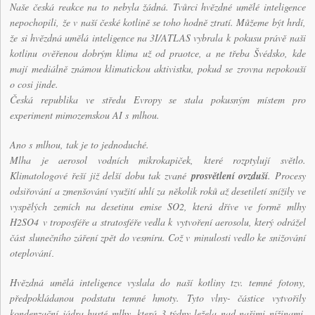
Naše česká reakce na to nebyla žádná. Tvůrci hvězdné umělé inteligence
nepochopili, že v naší české kotlině se toho hodně ztratí. Můžeme být hrdí,
že si hvězdná umělá inteligence na 3I/ATLAS vybrala k pokusu právě naši
kotlinu ověřenou dobrým klima už od praotce, a ne třeba Švédsko, kde
mají mediálně známou klimatickou aktivistku, pokud se zrovna nepokouší
o cosi jinde.
Česká republika ve středu Evropy se stala pokusným místem pro
experiment mimozemskou AI s mlhou.
Ano s mlhou, tak je to jednoduché.
Mlha je aerosol vodních mikrokapiček, které rozptylují světlo.
Klimatologové řeší již delší dobu tak zvané
prosvětlení ovzduší
. Procesy
odsiřování a zmenšování využití uhlí za několik roků až desetiletí snížily ve
vyspělých zemích na desetinu emise SO
2
, která dříve ve formě mlhy
H
2
SO
4
v troposféře a stratosféře vedla k vytvoření aerosolu, který odrážel
část slunečního záření zpět do vesmíru. Což v minulosti vedlo ke snižování
oteplování
.
Hvězdná umělá inteligence vyslala do naší kotliny tzv. temné fotony,
předpokládanou podstatu temné hmoty. Tyto vlny- částice vytvořily
kondenzační jádra husté mlhy, která 3 týdny ležela nad našimi nížinami.