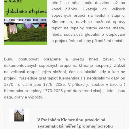
němž se něco málo dozvíme až na
konci článku. Ukazuje vliv velkých
sopečných erupcí na teplotní stupnici
Klementina, navrhuje možnost opravy
teplot na tepelný ostrov centra města,
hledá souvislosti globálního oteplování
a projasněním oblohy při snížení emisí.
Budu postupovat obráceně a uvedu hned závěr. Vliv
dokumentovaných sopečných erupcí na klima je nesporný. Záleží
na velikosti erupcí, jejich složení, času a lokalitě, kdy a kde se
projeví. Následuje graf teplot Klementina i s neoficiálními daty od
1770 , oficiální jsou 1775- 2025. V příloze je soubor v Excelu (
Klementinum-teploty-1770-2025-graf-data-trend.xlsx), kde jsou
data, grafy a výpočty.
V Pražském Klementinu pravidelná
systematická měření probíhají od roku