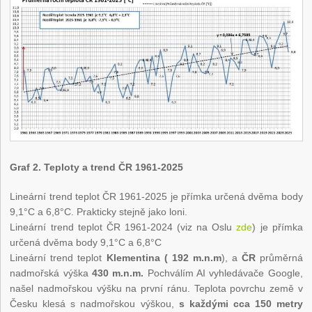
Graf 2. Teploty a trend ČR 1961-2025
Lineární trend teplot ČR 1961-2025 je přímka určená dvěma body
9,1°C a 6,8°C. Prakticky stejně jako loni.
Lineární trend teplot ČR 1961-2024 (viz na Oslu
zde
) je přímka
určená dvěma body 9,1°C a 6,8°C
Lineární trend teplot
Klementina ( 192 m.n.m
), a
ČR
průměrná
nadmořská výška
430 m.n.m.
Pochválím AI vyhledávače Google,
našel nadmořskou výšku na první ránu. Teplota povrchu země v
Česku klesá s nadmořskou výškou,
s každými cca 150 metry