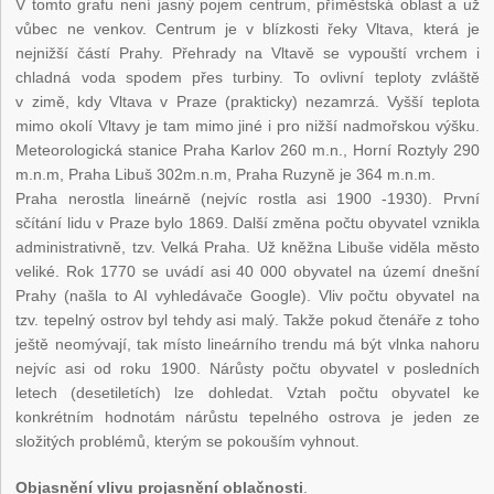
V tomto grafu není jasný pojem centrum, příměstská oblast a už
vůbec ne venkov. Centrum je v blízkosti řeky Vltava, která je
nejnižší částí Prahy. Přehrady na Vltavě se vypouští vrchem i
chladná voda spodem přes turbiny. To ovlivní teploty zvláště
v zimě, kdy Vltava v Praze (prakticky) nezamrzá. Vyšší teplota
mimo okolí Vltavy je tam mimo jiné i pro nižší nadmořskou výšku.
Meteorologická stanice Praha Karlov 260 m.n., Horní Roztyly 290
m.n.m, Praha Libuš 302m.n.m, Praha Ruzyně je 364 m.n.m.
Praha nerostla lineárně (nejvíc rostla asi 1900 -1930). První
sčítání lidu v Praze bylo 1869. Další změna počtu obyvatel vznikla
administrativně, tzv. Velká Praha. Už kněžna Libuše viděla město
veliké. Rok 1770 se uvádí asi 40 000 obyvatel na území dnešní
Prahy (našla to AI vyhledávače Google). Vliv počtu obyvatel na
tzv. tepelný ostrov byl tehdy asi malý. Takže pokud čtenáře z toho
ještě neomývají, tak místo lineárního trendu má být vlnka nahoru
nejvíc asi od roku 1900. Nárůsty počtu obyvatel v posledních
letech (desetiletích) lze dohledat. Vztah počtu obyvatel ke
konkrétním hodnotám nárůstu tepelného ostrova je jeden ze
složitých problémů, kterým se pokouším vyhnout.
Objasnění vlivu projasnění oblačnosti
.