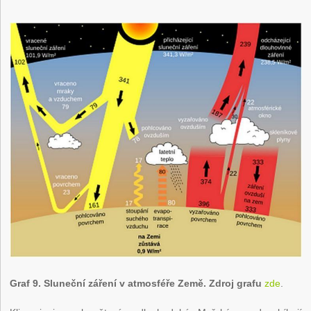
Graf 9. Sluneční záření v atmosféře Země.
Zdroj grafu
zde
.