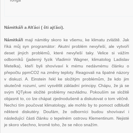
Tonga
Námitkáři a AIťáci ( čti ajťáci).
Námitkáři
mají námitky skoro ke všemu, ke klimatu zvláště. Jak
říká můj syn programátor: Akutní problém nevyřeší, ale vytvoří
deset jiných problémů, které nevyřeší taky. Velice si vážím
odborníků (jaderný fyzik Vladimír Wagner, klimatolog Ladislav
Metelka), kteří byli shovívaví k mému nedávnému článku o
přepočtu ppmCO2 na změny teploty. Reagovali na špatné názory
v diskuzi. A. Einstein řekl ke složitým problémům, že kdo jim
skutečně rozumí, umí vysvětlit základní principy. Chápu, že já se
svým IQTykve složité problémy nezvládnu. Pokouším se složitě
objasnit to, co lze chápat zjednodušeně a diskutovat o tom věčně.
Nechci tím poučovat klimatology, ale mohlo by to pomoct odbludit
některé diskutéry. Doufám, že odborníci budou shovívaví i
následující části článku o tepelném ostrovu Klementinum. Nejisté
je skoro všechno, kromě toho, že se něco snažím.