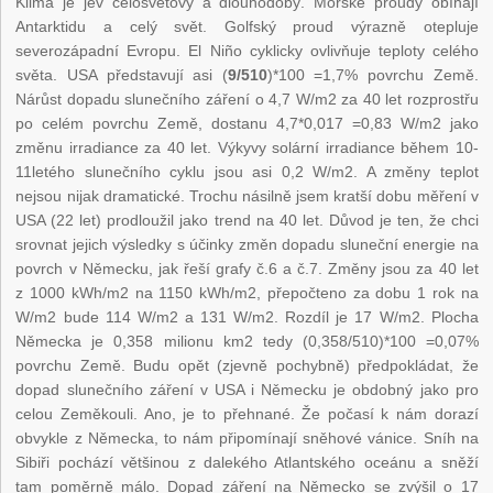
Klima je jev celosvětový a dlouhodobý. Mořské proudy obíhají
Antarktidu a celý svět. Golfský proud výrazně otepluje
severozápadní Evropu. El Niño cyklicky ovlivňuje teploty celého
světa. USA představují asi (
9/510
)*100 =1,7% povrchu Země.
Nárůst dopadu slunečního záření o 4,7 W/m2 za 40 let rozprostřu
po celém povrchu Země, dostanu 4,7*0,017 =0,83 W/m2 jako
změnu irradiance za 40 let. Výkyvy solární irradiance během 10-
11letého slunečního cyklu jsou asi 0,2 W/m2. A změny teplot
nejsou nijak dramatické. Trochu násilně jsem kratší dobu měření v
USA (22 let) prodloužil jako trend na 40 let. Důvod je ten, že chci
srovnat jejich výsledky s účinky změn dopadu sluneční energie na
povrch v Německu, jak řeší grafy č.6 a č.7. Změny jsou za 40 let
z 1000 kWh/m2 na 1150 kWh/m2, přepočteno za dobu 1 rok na
W/m2 bude 114 W/m2 a 131 W/m2. Rozdíl je 17 W/m2. Plocha
Německa je 0,358 milionu km
2
tedy (0,358/510)*100 =0,07%
povrchu Země. Budu opět (zjevně pochybně) předpokládat, že
dopad slunečního záření v USA i Německu je obdobný jako pro
celou Zeměkouli. Ano, je to přehnané. Že počasí k nám dorazí
obvykle z Německa, to nám připomínají sněhové vánice. Sníh na
Sibiři pochází většinou z dalekého Atlantského oceánu a sněží
tam poměrně málo. Dopad záření na Německo se zvýšil o 17