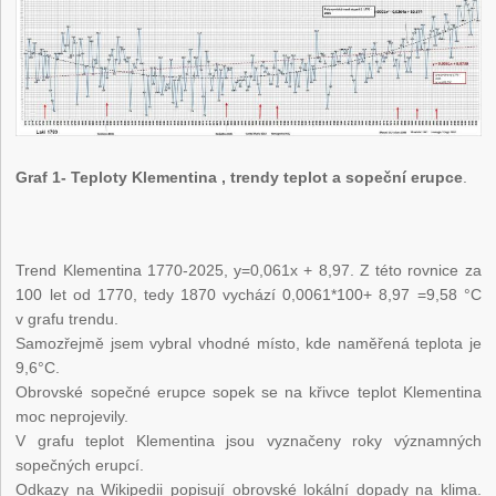
Graf 1- Teploty Klementina , trendy teplot a sopeční erupce
.
Trend Klementina 1770-2025, y=0,061x + 8,97. Z této rovnice za
100 let od 1770, tedy 1870 vychází 0,0061*100+ 8,97 =9,58 °C
v grafu trendu.
Samozřejmě jsem vybral vhodné místo, kde naměřená teplota je
9,6°C.
Obrovské sopečné erupce sopek se na křivce teplot Klementina
moc neprojevily.
V grafu teplot Klementina jsou vyznačeny roky významných
sopečných erupcí.
Odkazy na Wikipedii popisují obrovské lokální dopady na klima.