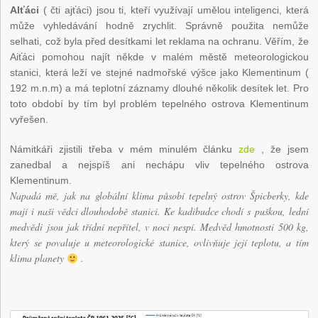
AIťáci
( čti ajťáci) jsou ti, kteří využívají umělou inteligenci, která
může vyhledávání hodně zrychlit. Správně použita nemůže
selhati, což byla před desítkami let reklama na ochranu. Věřím, že
Aiťáci pomohou najít někde v malém městě meteorologickou
stanici, která leží ve stejné nadmořské výšce jako Klementinum (
192 m.n.m) a má teplotní záznamy dlouhé několik desítek let. Pro
toto období by tím byl problém tepelného ostrova Klementinum
vyřešen.
Námitkáři zjistili třeba v mém minulém článku
zde
, že jsem
zanedbal a nejspíš ani nechápu vliv tepelného ostrova
Klementinum.
Napadá mě, jak na globální klima působí tepelný ostrov Špicberky, kde
mají i naši vědci dlouhodobě stanici. Ke kadibudce chodí s puškou, lední
medvědi jsou jak třídní nepřítel, v noci nespí. Medvěd hmotnosti 500 kg,
který se povaluje u meteorologické stanice, ovlivňuje její teplotu, a tím
klima planety
.