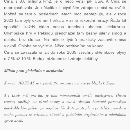
Čína s 9,6 milionu km
2
, je o něco větší jak USA. A Čína se
neprojasňovala. Je několik let největším zdrojem emisí na světě.
Možná se tam v posledních letech moc neotepluje, ale v roce
2023 tam byly extrémní horka a v zimě rekordní mrazy. Řadu let
spouštěli každý týden novou tepelnou uhelnou elektrárnu.
Olympijské hry v Pekingu předcházel tam běžný šílený smog a
obloha bez slunce. Na několik týdnů prakticky zastavili emise
v okolí. Obloha se vyčistila. Něco pozitivního na konec.
Čína se zavázala snížit do roku 2035 všechny skleníkové plyny
o 7 % až 10 %. Buduje nízkoemisní zdroje elektřiny.
Mlhou proti globálnímu oteplování
.
Kometa 3I/ATLAS se v pátek 19. prosince nejvíce přiblížila k Zemi.
Avi Loeb měl pravdu, je tam mimozemská umělá inteligence, chvost
komety směřuje na různé strany a mává různými barvami pozemským
dalekohledům jakoby na pozdrav. Ve skutečnosti jde o přátelské signály a
snahu pomoct se svízelnou situaci s globálním oteplováním a odmítáním
green dealu.