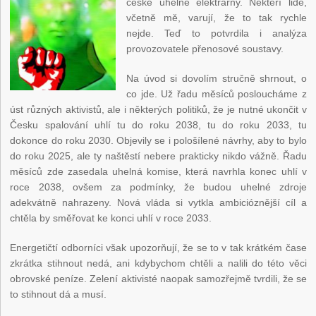
české uhelné elektrárny. Někteří lidé,
včetně mě, varují, že to tak rychle
nejde. Teď to potvrdila i analýza
provozovatele přenosové soustavy.
Na úvod si dovolím stručně shrnout, o
co jde. Už řadu měsíců posloucháme z
úst různých aktivistů, ale i některých politiků, že je nutné ukončit v
Česku spalování uhlí tu do roku 2038, tu do roku 2033, tu
dokonce do roku 2030. Objevily se i pološílené návrhy, aby to bylo
do roku 2025, ale ty naštěstí nebere prakticky nikdo vážně. Řadu
měsíců zde zasedala uhelná komise, která navrhla konec uhlí v
roce 2038, ovšem za podmínky, že budou uhelné zdroje
adekvátně nahrazeny. Nová vláda si vytkla ambicióznější cíl a
chtěla by směřovat ke konci uhlí v roce 2033.
Energetičtí odborníci však upozorňují, že se to v tak krátkém čase
zkrátka stihnout nedá, ani kdybychom chtěli a nalili do této věci
obrovské peníze. Zelení aktivisté naopak samozřejmě tvrdili, že se
to stihnout dá a musí.