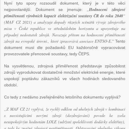
Nyní tyto spory rozsoudil dokument, který je v této věci
„
Hodnocení zdrojové
nejpovolanější. Dokument se jmenuje:
přiměřenosti výrobních kapacit elektrizační soustavy ČR do roku 2040
“
(MAF CZ 2021) a analyzuje dopady různých scénářů vývoje zdrojového
mixu v České republice ve střednědobém horizontu a upozorňuje na
případný nedostatek zdrojů. Navazuje přitom na hodnocení přiměřenosti
zdrojů na evropské úrovni., které zpracovává asociace ENTSO-E.
“ Tento
dokument musí dle požadavků EU každoročně vypracovávat
provozovatele přenosové soustavy, tedy ČEPS.
Na vysvětlenou, zdrojová přiměřenost představuje způsobilost
zdrojů vyprodukovat dostatečné množství elektrické energie, které
uspokojí poptávku zákazníků ve všech hodinách sledovaného
období.
Co tedy z nedávno zveřejněného letošního dokumentu vyplývá?
„Z MAF CZ 21 vyplývá, že rychlý odklon od uhelných zdrojů v kombinaci
s neexistujícími novými zdroji (dozdrojování) povede ke zcela
neuspokojivým hodnotám LOLE (udržení spolehlivosti dodávky elektřiny),
a tedy ke značné zdrojové nepřiměřenosti. Odstavování uhelného výkonu