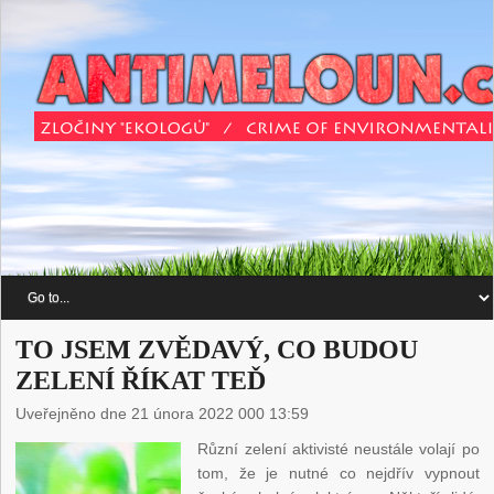
TO JSEM ZVĚDAVÝ, CO BUDOU
ZELENÍ ŘÍKAT TEĎ
Uveřejněno dne 21 února 2022 000 13:59
Různí zelení aktivisté neustále volají po
tom, že je nutné co nejdřív vypnout