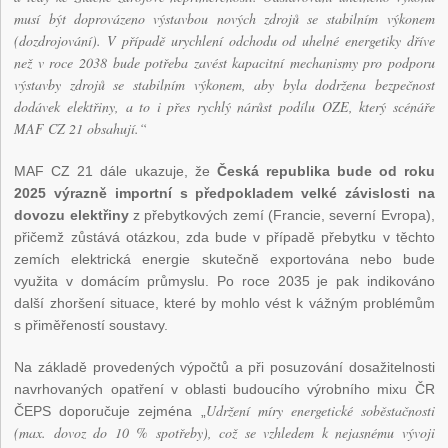
musí být doprovázeno výstavbou nových zdrojů se stabilním výkonem
(dozdrojování). V případě urychlení odchodu od uhelné energetiky dříve
než v roce 2038 bude potřeba zavést kapacitní mechanismy pro podporu
výstavby zdrojů se stabilním výkonem, aby byla dodržena bezpečnost
dodávek elektřiny, a to i přes rychlý nárůst podílu OZE, který scénáře
MAF CZ 21 obsahují.“
MAF CZ 21 dále ukazuje, že
Česká republika bude od roku
2025 výrazně importní s předpokladem velké závislosti na
dovozu elektřiny
z přebytkových zemí (Francie, severní Evropa),
přičemž zůstává otázkou, zda bude v případě přebytku v těchto
zemích elektrická energie skutečně exportována nebo bude
využita v domácím průmyslu. Po roce 2035 je pak indikováno
další zhoršení situace, které by mohlo vést k vážným problémům
s přiměřeností soustavy.
Na základě provedených výpočtů a při posuzování dosažitelnosti
navrhovaných opatření v oblasti budoucího výrobního mixu ČR
Udržení míry energetické soběstačnosti
ČEPS doporučuje zejména „
(max. dovoz do 10 % spotřeby), což se vzhledem k nejasnému vývoji