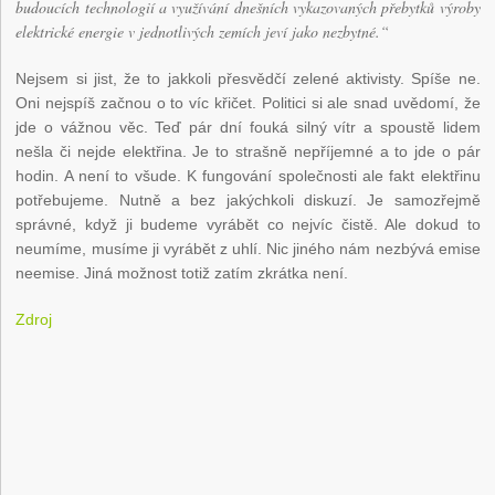
budoucích technologií a využívání dnešních vykazovaných přebytků výroby
elektrické energie v jednotlivých zemích jeví jako nezbytné.“
Nejsem si jist, že to jakkoli přesvědčí zelené aktivisty. Spíše ne.
Oni nejspíš začnou o to víc křičet. Politici si ale snad uvědomí, že
jde o vážnou věc. Teď pár dní fouká silný vítr a spoustě lidem
nešla či nejde elektřina. Je to strašně nepříjemné a to jde o pár
hodin. A není to všude. K fungování společnosti ale fakt elektřinu
potřebujeme. Nutně a bez jakýchkoli diskuzí. Je samozřejmě
správné, když ji budeme vyrábět co nejvíc čistě. Ale dokud to
neumíme, musíme ji vyrábět z uhlí. Nic jiného nám nezbývá emise
neemise. Jiná možnost totiž zatím zkrátka není.
Zdroj