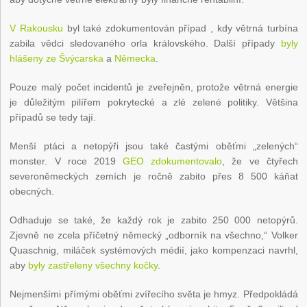
V Rakousku
byl také zdokumentován případ , kdy větrná turbína
zabila vědci sledovaného orla královského. Další případy
byly
hlášeny ze Švýcarska
a
Německa
.
Pouze malý počet incidentů je zveřejněn, protože větrná energie
je důležitým pilířem pokrytecké a zlé zelené politiky. Většina
případů se tedy tají.
Menší ptáci a netopýři jsou také častými oběťmi „zelených“
monster. V roce 2019
GEO zdokumentovalo
, že ve čtyřech
severoněmeckých zemích je ročně zabito přes 8 500 káňat
obecných.
Odhaduje se také, že každý rok je zabito 250 000 netopýrů.
Zjevně ne zcela příčetný německý „odborník na všechno,“ Volker
Quaschnig, miláček systémových médií, jako kompenzaci navrhl,
aby
byly zastřeleny všechny kočky
.
Nejmenšími přímými oběťmi zvířecího světa je hmyz. Předpokládá