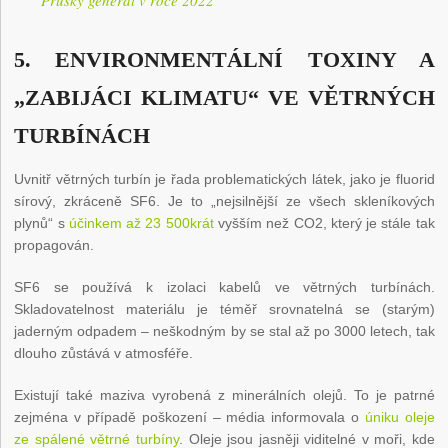
Pruský generál v roce 2022
5. ENVIRONMENTÁLNÍ TOXINY A
„ZABIJÁCI KLIMATU“ VE VĚTRNÝCH
TURBÍNÁCH
Uvnitř větrných turbín je řada problematických látek, jako je fluorid
sírový, zkráceně SF6. Je to „nejsilnější ze všech skleníkových
plynů“ s
účinkem až 23 500krát
vyšším než CO2, který je stále tak
propagován.
SF6 se používá k izolaci kabelů ve větrných turbínách.
Skladovatelnost materiálu je téměř srovnatelná se (starým)
jaderným odpadem – neškodným by se stal až po 3000 letech, tak
dlouho zůstává v atmosféře.
Existují také maziva vyrobená z minerálních olejů. To je patrné
zejména v případě poškození – média informovala o
úniku oleje
ze spálené větrné turbíny
. Oleje jsou jasněji viditelné v moři, kde