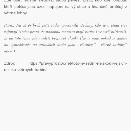
Zde opět musíte sledovat stopu peněz, zjistit, kdo kde lobbuje,
kteří politici jsou úzce napojeni na výrobce a finančně profitují z
větrné lobby…
Pozn.: Na závěr bych ještě ráda upozornila všechny, kdo se o téma více
zajímají (třeba proto, že podobná monstra mají vyrůst i ve vaší blízkosti),
že na toto téma zde najdete bezpočet článků (lze je najít pokud si zadáte
do vyhledávače na stránkách hesla jako „větrníky,“ „větrné turbíny“
apod.)
Zdroj: https://pravyprostor.net/toto-je-sedm-nejskodlivejsich-
ucinku-vetrnych-turbin/