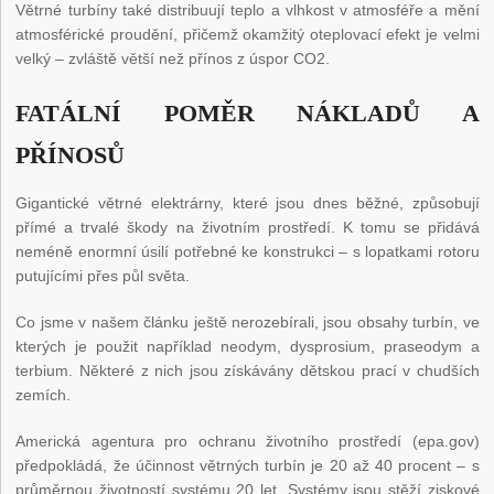
Větrné turbíny také distribuují teplo a vlhkost v atmosféře a mění
atmosférické proudění, přičemž okamžitý oteplovací efekt je velmi
velký – zvláště větší než přínos z úspor CO2.
FATÁLNÍ POMĚR NÁKLADŮ A
PŘÍNOSŮ
Gigantické větrné elektrárny, které jsou dnes běžné, způsobují
přímé a trvalé škody na životním prostředí. K tomu se přidává
neméně enormní úsilí potřebné ke konstrukci – s lopatkami rotoru
putujícími přes půl světa.
Co jsme v našem článku ještě nerozebírali, jsou obsahy turbín, ve
kterých je použit například neodym, dysprosium, praseodym a
terbium. Některé z nich jsou získávány dětskou prací v chudších
zemích.
Americká agentura pro ochranu životního prostředí (epa.gov)
předpokládá, že účinnost větrných turbín je 20 až 40 procent – ​​s
průměrnou životností systému 20 let. Systémy jsou stěží ziskové