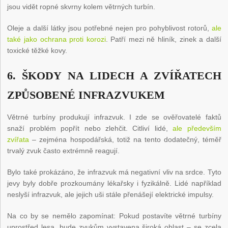
jsou vidět ropné skvrny kolem větrných turbín.
Oleje a další látky jsou potřebné nejen pro pohyblivost rotorů,
ale
také jako ochrana proti korozi
. Patří mezi ně hliník, zinek a další
toxické těžké kovy.
6. ŠKODY NA LIDECH A ZVÍŘATECH
ZPŮSOBENÉ INFRAZVUKEM
Větrné turbíny produkují infrazvuk. I zde se ověřovatelé faktů
snaží problém popřít nebo zlehčit. Citliví lidé,
ale především
zvířata
– zejména hospodářská, totiž na tento dodatečný, téměř
trvalý zvuk často extrémně reagují.
Bylo také prokázáno, že infrazvuk má negativní vliv na srdce. Tyto
jevy byly dobře prozkoumány lékařsky i fyzikálně. Lidé například
neslyší infrazvuk, ale jejich uši stále přenášejí elektrické impulsy.
Na co by se nemělo zapomínat: Pokud postavíte větrné turbíny
uprostřed lesa, bude zvukům vystavena široká oblast – se zcela