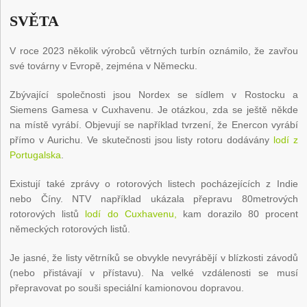
SVĚTA
V roce 2023 několik výrobců větrných turbín oznámilo, že zavřou
své továrny v Evropě, zejména v Německu.
Zbývající společnosti jsou Nordex se sídlem v Rostocku a
Siemens Gamesa v Cuxhavenu. Je otázkou, zda se ještě někde
na místě vyrábí. Objevují se například tvrzení, že Enercon vyrábí
přímo v Aurichu. Ve skutečnosti jsou listy rotoru dodávány
lodí z
Portugalska
.
Existují také zprávy o rotorových listech pocházejících z Indie
nebo Číny. NTV například ukázala přepravu 80metrových
rotorových listů
lodí do Cuxhavenu,
kam dorazilo 80 procent
německých rotorových listů.
Je jasné, že listy větrníků se obvykle nevyrábějí v blízkosti závodů
(nebo přistávají v přístavu). Na velké vzdálenosti se musí
přepravovat po souši speciální kamionovou dopravou.