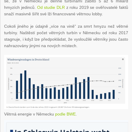
se, že v Německu je denně turbínami zabito 5 až 6 miliard
hmyzích jedinců.
Od studie DLR
z roku 2019 se ověřovatelé faktů
snaží masivně šířit své lži financované větrnou lobby.
Cokoli jiného je údajně „více na vině“ za smrt hmyzu než větrné
turbíny. Naštěstí počet větrných turbín v Německu od roku 2017
stagnuje, i když lze předpokládat, že vysloužilé větrníky jsou často
nahrazovány jinými na nových místech.
Větrná energie v Německu
podle BWE
.