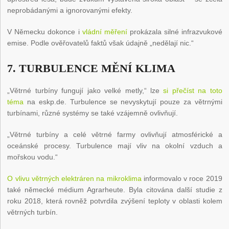
neprobádanými a ignorovanými efekty.
V Německu dokonce i
vládní měření
prokázala silné infrazvukové
emise. Podle ověřovatelů faktů však údajně „nedělají nic.“
7. TURBULENCE MĚNÍ KLIMA
„Větrné turbíny fungují jako velké metly,“ lze
si přečíst na toto
téma
na eskp.de. Turbulence se nevyskytují pouze za větrnými
turbínami, různé systémy se také vzájemně ovlivňují.
„Větrné turbíny a celé větrné farmy ovlivňují atmosférické a
oceánské procesy. Turbulence mají vliv na okolní vzduch a
mořskou vodu.“
O vlivu větrných elektráren na mikroklima
informovalo v roce 2019
také německé médium Agrarheute. Byla citována další studie z
roku 2018, která rovněž potvrdila zvýšení teploty v oblasti kolem
větrných turbín.