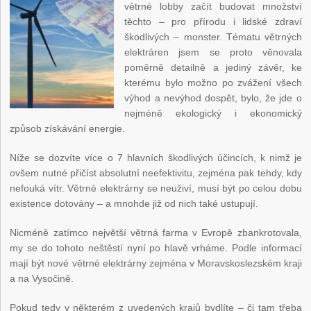
větrné lobby začít budovat množství
těchto – pro přírodu i lidské zdraví
škodlivých – monster. Tématu větrných
elektráren jsem se proto věnovala
poměrně detailně a jediný závěr, ke
kterému bylo možno po zvážení všech
výhod a nevýhod dospět, bylo, že jde o
nejméně ekologický i ekonomický
způsob získávání energie.
Níže se dozvíte více o 7 hlavních škodlivých účincích, k nimž je
ovšem nutné přičíst absolutní neefektivitu, zejména pak tehdy, kdy
nefouká vítr. Větrné elektrárny se neuživí, musí být po celou dobu
existence dotovány – a mnohde již od nich také ustupují.
Nicméně zatímco největší větrná farma v Evropě zbankrotovala,
my se do tohoto neštěstí nyní po hlavě vrháme. Podle informací
mají být nové větrné elektrárny zejména v Moravskoslezském kraji
a na Vysočině.
Pokud tedy v některém z uvedených krajů bydlíte – či tam třeba