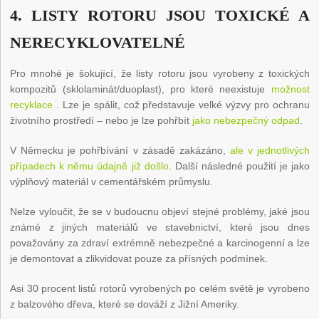
4. LISTY ROTORU JSOU TOXICKÉ A
NERECYKLOVATELNÉ
Pro mnohé je šokující, že listy rotoru jsou vyrobeny z toxických
kompozitů (sklolaminát/duoplast), pro které neexistuje
možnost
recyklace
. Lze je spálit, což představuje velké výzvy pro ochranu
životního prostředí – nebo je lze pohřbít
jako nebezpečný odpad
.
V Německu je pohřbívání v zásadě zakázáno,
ale v jednotlivých
případech k němu údajně již došlo
. Další následné použití je jako
výplňový materiál v cementářském průmyslu.
Nelze vyloučit, že se v budoucnu objeví stejné problémy, jaké jsou
známé z jiných materiálů ve stavebnictví, které jsou dnes
považovány za zdraví extrémně nebezpečné a karcinogenní a lze
je demontovat a zlikvidovat pouze za přísných podmínek.
Asi 30 procent listů rotorů vyrobených po celém světě je vyrobeno
z balzového dřeva, které se dováží z Jižní Ameriky.