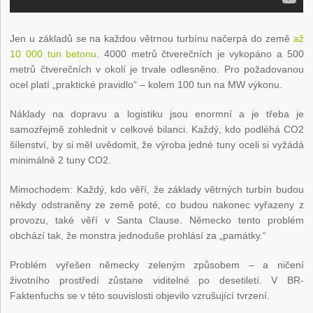
Jen u základů se na každou větrnou turbínu načerpá do země
až
10 000 tun betonu
. 4000 metrů čtverečních je vykopáno a 500
metrů čtverečních v okolí je trvale odlesněno. Pro požadovanou
ocel platí „praktické pravidlo“ – kolem 100 tun na MW výkonu.
Náklady na dopravu a logistiku jsou enormní a je třeba je
samozřejmě zohlednit v celkové bilanci. Každý, kdo podléhá CO2
šílenství, by si měl uvědomit, že výroba jedné tuny oceli si vyžádá
minimálně 2 tuny CO2.
Mimochodem: Každý, kdo věří, že základy větrných turbín budou
někdy odstraněny ze země poté, co budou nakonec vyřazeny z
provozu, také věří v Santa Clause. Německo tento problém
obchází tak, že monstra jednoduše prohlásí za „památky.“
Problém vyřešen německy zeleným způsobem – a ničení
životního prostředí zůstane viditelné po desetiletí. V BR-
Faktenfuchs se v této souvislosti objevilo vzrušující tvrzení.