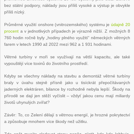
bez státní podpory, náklady jsou příliš vysoké a výstup je obvykle
příliš nízký.
Průměrné využití onshore (vnitrozemského) systému je
údajně 20
procent
a v jednotlivých případech je výrazně nižší. Z možných 8
760 hodin ročně byly „hodiny plného využití“ německých větrných
farem v letech 1990 až 2022 mezi 962 a 1 931 hodinami.
Větrné turbíny v moři se využívají na větší kapacitu, ale také
vypouštějí více toxinů do životního prostředí.
Kdyby se všechny náklady na stavbu a demontáž větrné turbíny
braly v úvahu stejně přísně jako u tisíckrát přepočítávaných
jaderných elektráren, bilance by rozhodně nebyla lepší. Škody na
přírodě se dají jen stěží vyčíslit – vždyť jakou cenu mají miliardy
životů uhynulých zvířat?
Závěr: To, co Zelení dělají s větrnou energií, je hrozné pokrytectví
a způsobuje mnohem více škody než užitku.