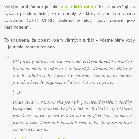
Velkým problémem je také
eroze listů rotoru
. Kritici považují za
vysoce problematické, že materiály, ze kterých jsou tato vlákna
vyrobena (GRP, CFRP, bisfenol A atd.), jsou známé jako
karcinogenní.
To znamená, že oblast kolem větrných turbín – včetně pitné vody
– je trvale kontaminována.
Při poškození listu rotoru se kromě velkých úlomků s ostrými
hranami mohl uvolňovat i nejjemnější dýchatelný vláknitý
prach z uhlíkových vláken, tzv. hnusná vlákna, která mohou
pronikat kůží do organismu lidí i zvířat a ničit plíce.
(…)
Podle studií z Nizozemska jsou při používání systémů desítky
kilogramů mikroplastů každoročně v důsledku opotřebení
vymrštěny stovky metrů vysoko do atmosféry jako úlomky a
jemný prach, které pak klesají k zemi nebo do moře daleko
od větrných turbín.