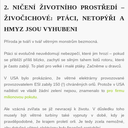
2. NIČENÍ ŽIVOTNÍHO PROSTŘEDÍ –
ŽIVOČICHOVÉ: PTÁCI, NETOPÝŘI A
HMYZ JSOU VYHUBENI
Příroda je tváří v tvář větrným monstrům bezmocná.
Ptáci si evolučně neuvědomují nebezpečí, které jim hrozí – pokud
se přiblíží příliš blízko, zachytí se silným tahem listů rotoru, které
je často zabíjí. To platí pro velké i malé ptáky. Začněme u dravců.
V USA bylo prokázáno, že větrné elektrárny provozované
provozovatelem ESI zabily 150 (!) chráněných orlů. Protože v USA
naštěstí ve vládě žádní zelení nejsou, znamenalo to
pro firmu
milionovou pokutu
.
Ale vzácná zvířata se již nevracejí k životu. V důsledku toho
musely být větrné turbíny také vypnuty v době, kdy je
pravděpodobné, že krajem proletí orli. Je tedy zcela nemožné,
aby dotyčné větrné elektrárny byly finančně rentabilní.