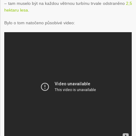
– tam muselo být na každou větrnou turbínu trvale odstraněno
2,5
hektaru lesa
.
Bylo o tom natočeno působivé video: