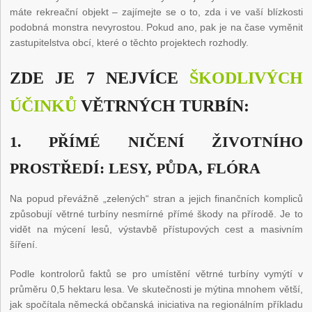
máte rekreační objekt – zajímejte se o to, zda i ve vaší blízkosti
podobná monstra nevyrostou. Pokud ano, pak je na čase vyměnit
zastupitelstva obcí, které o těchto projektech rozhodly.
ZDE JE 7 NEJVÍCE
ŠKODLIVÝCH
ÚČINKŮ
VĚTRNÝCH TURBÍN:
1. PŘÍMÉ NIČENÍ ŽIVOTNÍHO
PROSTŘEDÍ: LESY, PŮDA, FLÓRA
Na popud převážně „zelených“ stran a jejich finančních kompliců
způsobují větrné turbíny nesmírné přímé škody na přírodě. Je to
vidět na mýcení lesů, výstavbě přístupových cest a masivním
šíření.
Podle kontrolorů faktů se pro umístění větrné turbíny vymýtí v
průměru 0,5 hektaru lesa. Ve skutečnosti je mýtina mnohem větší,
jak spočítala německá občanská iniciativa na regionálním příkladu