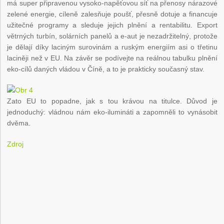
má super připravenou vysoko-napěťovou síť na přenosy nárazové
zelené energie, cíleně zalesňuje poušť, přesně dotuje a financuje
užitečné programy a sleduje jejich plnění a rentabilitu. Export
větrných turbín, solárních panelů a e-aut je nezadržitelný, protože
je dělají díky laciným surovinám a ruským energiím asi o třetinu
laciněji než v EU. Na závěr se podívejte na reálnou tabulku plnění
eko-cílů daných vládou v Číně, a to je prakticky současný stav.
Zato EU to popadne, jak s tou krávou na titulce. Důvod je
jednoduchý: vládnou nám eko-ilumináti a zapomněli to vynásobit
dvěma.
Zdroj