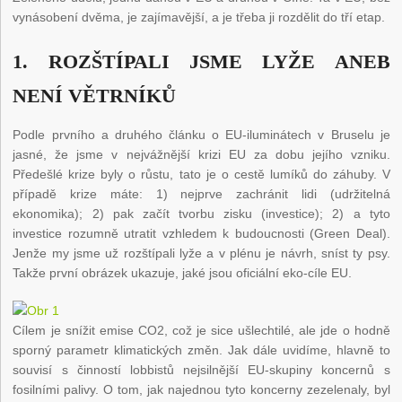
vynásobení dvěma, je zajímavější, a je třeba ji rozdělit do tří etap.
1. ROZŠTÍPALI JSME LYŽE ANEB
NENÍ VĚTRNÍKŮ
Podle prvního a druhého článku o EU-iluminátech v Bruselu je
jasné, že jsme v nejvážnější krizi EU za dobu jejího vzniku.
Předešlé krize byly o růstu, tato je o cestě lumíků do záhuby. V
případě krize máte: 1) nejprve zachránit lidi (udržitelná
ekonomika); 2) pak začít tvorbu zisku (investice); 2) a tyto
investice rozumně utratit vzhledem k budoucnosti (Green Deal).
Jenže my jsme už rozštípali lyže a v plénu je návrh, sníst ty psy.
Takže první obrázek ukazuje, jaké jsou oficiální eko-cíle EU.
Cílem je snížit emise CO2, což je sice ušlechtilé, ale jde o hodně
sporný parametr klimatických změn. Jak dále uvidíme, hlavně to
souvisí s činností lobbistů nejsilnější EU-skupiny koncernů s
fosilními palivy. O tom, jak najednou tyto koncerny zezelenaly, byl