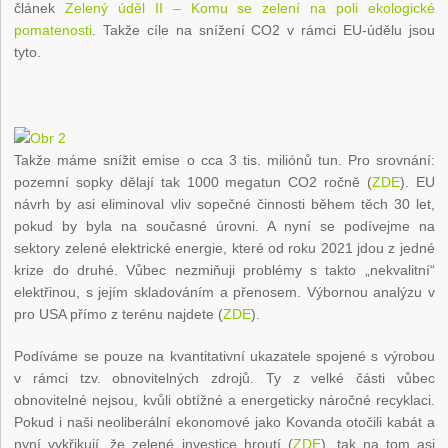
článek
Zelený úděl II – Komu se zelení na poli ekologické
pomatenosti
. Takže cíle na snížení CO2 v rámci EU-údělu jsou
tyto.
Takže máme snížit emise o cca 3 tis. miliónů tun. Pro srovnání:
pozemní sopky dělají tak 1000 megatun CO2 ročně (
ZDE
). EU
návrh by asi eliminoval vliv sopečné činnosti během těch 30 let,
pokud by byla na současné úrovni. A nyní se podívejme na
sektory zelené elektrické energie, které od roku 2021 jdou z jedné
krize do druhé. Vůbec nezmiňuji problémy s takto „nekvalitní“
elektřinou, s jejím skladováním a přenosem. Výbornou analýzu v
pro USA přímo z terénu najdete (
ZDE
).
Podíváme se pouze na kvantitativní ukazatele spojené s výrobou
v rámci tzv. obnovitelných zdrojů. Ty z velké části vůbec
obnovitelné nejsou, kvůli obtížné a energeticky náročné recyklaci.
Pokud i naši neoliberální ekonomové jako Kovanda otočili kabát a
nyní vykřikují, že zelené investice hroutí (
ZDE
), tak na tom asi