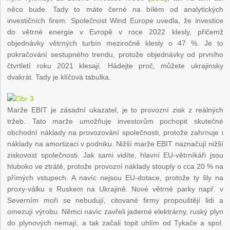
něco bude. Tady to máte černé na bílém od analytických
investičních firem. Společnost Wind Europe uvedla, že investice
do větrné energie v Evropě v roce 2022 klesly, přičemž
objednávky větrných turbín meziročně klesly o 47 %. Je to
pokračování sestupného trendu, protože objednávky od prvního
čtvrtletí roku 2021 klesají. Hádejte proč, můžete ukrajinsky
dvakrát. Tady je klíčová tabulka.
Marže EBIT je zásadní ukazatel, je to provozní zisk z reálných
tržeb. Tato marže umožňuje investorům pochopit skutečné
obchodní náklady na provozování společnosti, protože zahrnuje i
náklady na amortizaci v podniku. Nižší marže EBIT naznačují nižší
ziskovost společnosti. Jak sami vidíte, hlavní EU-větrníkáři jsou
hluboko ve ztrátě, protože provozní náklady stouply o cca 20 % na
přímých vstupech. A navíc nejsou EU-dotace, protože ty šly na
proxy-válku s Ruskem na Ukrajině. Nové větrné parky např. v
Severním moři se nebudují, citované firmy propouštějí lidi a
omezují výrobu. Němci navíc zavřeli jaderné elektrárny, ruský plyn
do plynových nemají, a tak začali topit uhlím od Tykače a spol.