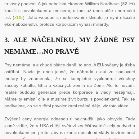
to jasný podvod. A jak nobelista ekonom William Nordhaus (82 let)
kouzlil s povolenkami a emisemi, o tom už dnes píše i normální
tisk (
ZDE
). Jeho woodoo s modelováním klimatu je nyní oficiální
eko-náboženství, protože korporacím vynáší miliardy.
3. ALE NÁČELNÍKU, MY ŽÁDNÉ PSY
NEMÁME…NO PRÁVĚ
Psy nemáme, ale chudé plátce daně, to ano. A EU-ovčany je třeba
ostříhat. Navíc je dnes jasné, že náhrada e-aut za spalovací
motory by znamenala, že se kompletně vyplundrují všechny
zásoby kobaltu, lithia a vzácných zemin na Zemi. Ale to nevadí:
reálné budoucí generace přece korporace a vlády nezajímají.
Máme ty emisní cíle a musíme živit burzu s povolenkami. Tak se
podívejme, co se s těmi povolenkami reálně děje, viz toto video.
Zvýšení ceny energie odnesou ti nejchudší, jako obvykle. Tady
jasně vidíte, že v USA chtějí světoví znečišťovatelé celý podvod s
povolenkami jen proto, aby na konci dostali od vlády beztrestnost