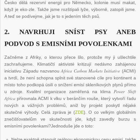
Česko dělá rezervní energii pro Německo, kolonie musí makat,
když je eko-zle. Takže jsme rozštípali lyže, výborně, zatopili jsme.
A teď se podívejme, jak je to s jedením těch psů.
2. NAVRHUJI SNÍST PSY ANEB
PODVOD S EMISNÍMI POVOLENKAMI
Začněme z Afriky, o kterou přece šlo, protože my ji ušlechtile
zachraňujeme. Klimatičtí aktivisté kritizují nedávno zahájenou
Africa Carbon Markets Initiative
iniciativu Západu nazvanou
(ACMI)
a tvrdí, že není schopna splnit své stanovené cíle pro kontinent a
místo toho podkopá úsilí o snížení emisí skleníkových plynů přímo
Power Shift
u zdroje. Kvalitní organizace zaměřená na klima
Africa
přirovnala ACMI k vlku v beránčím rouše, který vytvoří řadu
nových a vážných problémů, aniž by projekt poskytl nějaké
skutečné výhody. Celá zpráva je (
ZDE
). O co velkým globálním
znečišťovatelům ve skutečnosti jde, když zavedly burzu s
emisními povolenkami?Jednoduše jde o toto:
Nelze exaktně stanovit reálnou ekonomickou cenu emisí, takže