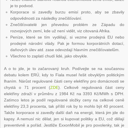
je to podvod.
Korporace si zavedly burzu emisí proto, aby se zbavily
odpovědnosti za následky znečišťování.
Znečišťovatelé jen převedou problém ze Západu do
rozvojových zemí, kde už není vidět, viz citovaná Afrika.
Peníze, které se tím vydělají, si vezme prodejná EU nebo
prodejné národní vlády. Pak je formou korporátních dotací,
daňových úlev atd. zase odevzdají hlavním znečišťovatelům.
Všechno to zaplatí chudí lidé, jako obvykle.
A o to jde, je to začarovaný kruh. Podívejte se na současnou
debatu kolem ERÚ, kdy to Fiala musel řešit obvyklým politickým
lhaním. Nárůst regulované části ceny elektřiny pro domácnosti se
chystá o 71 procent (
ZDE
). Celkově regulovaná část ceny
elektřiny zdraží v průměru z 1984 Kč na 3393 Kč/MWh s DPH.
Zatímco letos je podíl regulované složky ceny na celkové ceně
elektřiny 23,3 procenta, tak příští rok by to mohlo být 40 procent.
Takže korporace si zavedly další daň na energii, která jim jde do
kapsy. A nemusí nic dělat, jen si kupovat politiky a EU, což dělají
preventivně a pořád. Jestliže ExxonMobil je pro povolenky, tak je