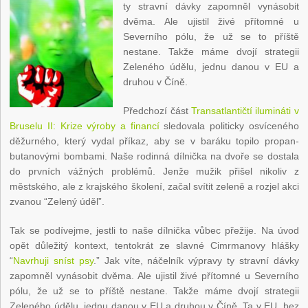
ty stravní dávky zapomněl vynásobit
dvěma. Ale ujistil živé přítomné u
Severního pólu, že už se to příště
nestane. Takže máme dvojí strategii
Zeleného údělu, jednu danou v EU a
druhou v Číně.
Předchozí část
Transatlantičtí ilumináti v
Bruselu II: Krize výroby a financí
sledovala politicky osvíceného
děžurného, který vydal příkaz, aby se v baráku topilo propan-
butanovými bombami. Naše rodinná dílnička na dvoře se dostala
do prvních vážných problémů. Jenže mužik přišel nikoliv z
městského, ale z krajského školení, začal svítit zeleně a rozjel akci
zvanou “Zelený úděl”.
Tak se podívejme, jestli to naše dílnička vůbec přežije. Na úvod
opět důležitý kontext, tentokrát ze slavné Cimrmanovy hlášky
“
Navrhuji sníst psy
.” Jak víte, náčelník výpravy ty stravní dávky
zapomněl vynásobit dvěma. Ale ujistil živé přítomné u Severního
pólu, že už se to příště nestane. Takže máme dvojí strategii
Zeleného údělu, jednu danou v EU a druhou v Číně. Ta v EU, bez