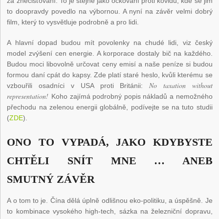
za znečišťování. To je stejné jako očkování proti kovidu, kde se jim
to doopravdy povedlo na výbornou. A nyní na závěr velmi dobrý
film, který to vysvětluje podrobně a pro lidi.
A hlavní dopad budou mít povolenky na chudé lidi, viz český
model zvýšení cen energie. A korporace dostaly bič na každého.
Budou moci libovolně určovat ceny emisí a naše peníze si budou
formou daní cpát do kapsy. Zde platí staré heslo, kvůli kterému se
No taxation without
vzbouřili osadníci v USA proti Británii:
representation!
Koho zajímá podrobný popis nákladů a nemožného
přechodu na zelenou energii globálně, podívejte se na tuto studii
(
ZDE
).
ONO TO VYPADÁ, JAKO KDYBYSTE
CHTĚLI SNÍT MNE … ANEB
SMUTNÝ ZÁVĚR
A o tom to je. Čína dělá úplně odlišnou eko-politiku, a úspěšně. Je
to kombinace vysokého high-tech, sázka na železniční dopravu,