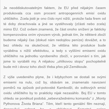
Je neoddiskutovatelným faktem, že EU před nějakým časem
produkovala cca osm procent antropogenních emisí oxidu
uhličitého. Zcela jistě je ono číslo nyní nižší, protože řada firem od
té doby zkrachovala a jiné se vystěhovaly (zčásti nebo zcela)
mimo EU. Což ovšem znamená, že část onoho snížení je fakticky
kompenzována oním vývozem výrob, jednak tím, že některé zboží
budeme nějaký čas (dokud nám nedojdou peníze) dovážet, a to
bez ohledu na skutečnost, že většina této produkce bude
vyráběna s nižší efektivitou, a tedy s vyššími emisemi oxidu
uhličitého na jednotku vyrobeného zboží, v porovnání s tím, jak
jsme to vyráběli my. A nějakou „uhlíkovou stopu“ pochopitelně
bude mít i dovoz toho zboží třeba přes půl Zeměkoule.
Z výše uvedeného plyne, že i kdybychom se dostali se svými
emisemi na nulu, což by, obávám se, znamenalo navození
poměrů na způsob pol-potovské Kambodži, do světových emisí
oxidu uhličitého by to prakticky nijak nezasáhlo. Boj EU v tomto
ohledu se poněkud podobá „sebevražednému komandu“ z „Monty
Pythonova Života Briana“. Těm, kteří tento geniální film neznají,