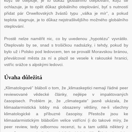
když se otepluje, je to důkaz globálního oteplování, když se
ochlazuje, je to opět důkaz globálního oteplování, byť s nutností
přidat pár Orwellovských žvástů typu „válka je mír“, a pokud
teplota stagnuje, je to důkaz nejstrašlivějšího možného globálního
oteplování.
Prostě nelze naměřit nic, co by uvedenou „hypotézu“ vyvrátilo.
Oteplovalo by se, snad s trošičkou nadsázky, i tehdy, pokud by
bylo už i Polsko pod ledovcem, ten se provalil Moravskou bránou,
převálcoval města za ní a plazil se vesele k rakouské hranici,
vstříc srážce s alpskými ledovci.
Úvaha důležitá
„Klimatologové“ blábolí o tom, že „klimaskeptici nemají řádné peer
reviewované vědecké články, nejlépe v impaktovaných
časopisech. Problém je, že „climategate“ jasně ukázala, že
klimaalarmistická lobby má obsazeny většiny, ne-li všechny
klimatologické a příbuzné časopisy. Přestože jsou ke
klimaalarmistickým blábolům velice vstřícní (i do takové míry, že
peer review, tedy odbornou recenzi, tu a tam udělá některý z