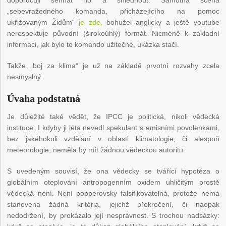
doporučuji sehnat ho a shlédnout. Samotná scéna
„sebevražedného komanda, přicházejícího na pomoc
ukřižovaným Židům“
je zde,
bohužel anglicky a ještě youtube
nerespektuje původní (širokoúhlý) formát. Nicméně k základní
informaci, jak bylo to komando užitečné, ukázka stačí.
Takže „boj za klima“ je už na základě prvotní rozvahy zcela
nesmyslný.
Úvaha podstatná
Je důležité také vědět, že IPCC je politická, nikoli vědecká
instituce. I kdyby ji léta nevedl spekulant s emisními povolenkami,
bez jakéhokoli vzdělání v oblasti klimatologie, či alespoň
meteorologie, neměla by mít žádnou vědeckou autoritu.
S uvedeným souvisí, že ona vědecky se tvářící hypotéza o
globálním oteplování antropogenním oxidem uhličitým prostě
vědecká není. Není popperovsky falsifikovatelná, protože nemá
stanovena žádná kritéria, jejichž překročení, či naopak
nedodržení, by prokázalo její nesprávnost. S trochou nadsázky: