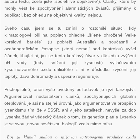
autorů textu, zcela jistě „spolehlivě objektivně“). Články, které by
mohly vést ke zpochybnění alarmistických žvástů, přijímány k
publikaci, bez ohledu na objektivní kvality, nejsou.
Svého času jsem se tu zmínil o roztomilé situaci, kdy
klimatologové bili na poplach ohledně „šíleně ohrožené Velké
korálové bariéře“ (u pobřeží Austrálie) a současně v
oceánografickém časopise (který nemají pod kontrolou) vyšel
článek, libující si, jak se tento korálový útvar v důsledku zvýšení
pH vody (tedy snížení její kyselosti) vytlačováním
kyselinotvorného oxidu uhličitého z ní v důsledku zvýšení její
teploty, dává dohromady a úspěšně regeneruje.
Pochopitelně, onen výše uvedený požadavek je ryzí farizejství.
Argumentovat nedostatkem článků, zpochybňujících globální
oteplování, je asi na stejné úrovni, jako argumentovat ve prospěch
lysenkismu tím, že v SSSR, ani v jeho satelitech, nevyšel za dob
Lysenka žádný vědecký článek o tom, že genetika platí a Lysenko
je se svou „novou sovětskou biologií“ zcela mimo mísu.
„Boj za klima“ snahou o snižování antropogenní produkce oxidu