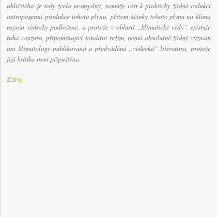
uhličitého je tedy zcela nesmyslný, nemůže vést k prakticky žádné redukci
antropogenní produkce tohoto plynu, přitom účinky tohoto plynu na klima
nejsou vědecky podložené, a protože v oblasti „klimatické vědy“ existuje
tuhá cenzura, připomínající totalitní režim, nemá absolutně žádný význam
ani klimatology publikovaná a předváděná „vědecká“ literatura, protože
její kritika není připuštěna.
Zdroj