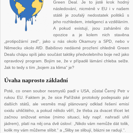
Green Deal. Je to jistě krok hodný
následování, nicméně v EU i v našem
státě je zoufalý nedostatek politiků s
jeho rozhledem, inteligencí a vzděláním.
A pokud existují, jsou zaháněni do
opozice a je kolem nich stavěna
„protipožární zeď“, jako u nás okolo Okamury a SPD, nebo v
Německu okolo AfD. Babišovo nedávné prozření ohledně Green
Dealu chápu spíš jako součást taktiky předvolebního boje než jako
opravdový program. Bojím se, že v případě lámání chleba selže.
Jak to tedy s tím „bojem za klima“ je?
Úvaha naprosto základní
Poté, co onen soubor nesmyslů padl v USA, zůstal Černý Petr v
rukou EU. Faktem je, že sice Pařížské protokoly podepsalo pár
dalších států, ale vesměs mají plánovaný odklad řešení emisí
oxidu uhličitého, a pokud někdo věří, že třeba za dvacet třicet let
začnou snižovat emise (mimo situaci, kdy např. nahradí uhlí
jádrem), platí na něj ona dvě úsloví: „Nikdo vám nemůže dát tolik,
kolik my vám můžeme slíbit.“ a „Sliby se slibují, blázni se radují.“.