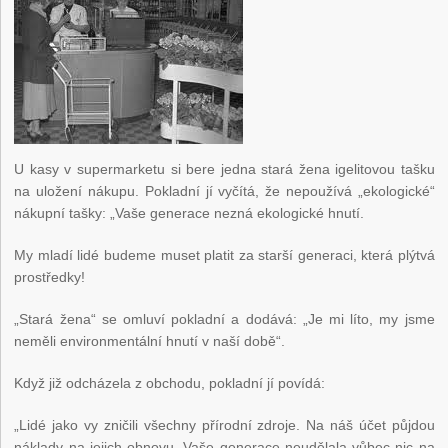
U kasy v supermarketu si bere jedna stará žena igelitovou tašku
na uložení nákupu. Pokladní jí vyčítá, že nepoužívá „ekologické“
nákupní tašky: „Vaše generace nezná ekologické hnutí.
My mladí lidé budeme muset platit za starší generaci, která plýtvá
prostředky!
„Stará žena“ se omluví pokladní a dodává: „Je mi líto, my jsme
neměli environmentální hnutí v naší době“.
Když již odcházela z obchodu, pokladní jí povídá:
„Lidé jako vy zničili všechny přírodní zdroje. Na náš účet půjdou
náklady na jejich obnovu. Vaše generace neudělala vůbec nic na