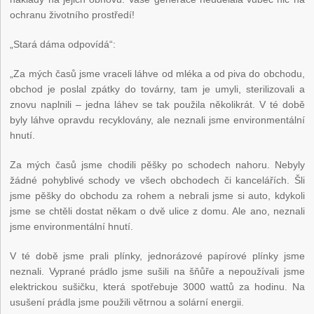
ochranu životního prostředí!
„Stará dáma odpovídá“:
„Za mých časů jsme vraceli láhve od mléka a od piva do obchodu,
obchod je poslal zpátky do továrny, tam je umyli, sterilizovali a
znovu naplnili – jedna láhev se tak použila několikrát. V té době
byly láhve opravdu recyklovány, ale neznali jsme environmentální
hnutí.
Za mých časů jsme chodili pěšky po schodech nahoru. Nebyly
žádné pohyblivé schody ve všech obchodech či kancelářích. Šli
jsme pěšky do obchodu za rohem a nebrali jsme si auto, kdykoli
jsme se chtěli dostat někam o dvě ulice z domu. Ale ano, neznali
jsme environmentální hnutí.
V té době jsme prali plínky, jednorázové papírové plínky jsme
neznali. Vyprané prádlo jsme sušili na šňůře a nepoužívali jsme
elektrickou sušičku, která spotřebuje 3000 wattů za hodinu. Na
usušení prádla jsme použili větrnou a solární energii.