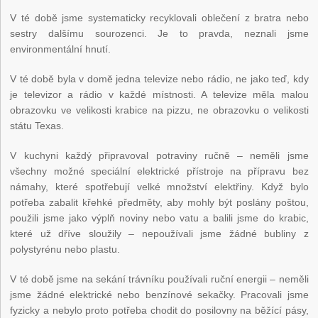
V té době jsme systematicky recyklovali oblečení z bratra nebo
sestry dalšímu sourozenci. Je to pravda, neznali jsme
environmentální hnutí.
V té době byla v domě jedna televize nebo rádio, ne jako teď, kdy
je televizor a rádio v každé místnosti. A televize měla malou
obrazovku ve velikosti krabice na pizzu, ne obrazovku o velikosti
státu Texas.
V kuchyni každý připravoval potraviny ručně – neměli jsme
všechny možné speciální elektrické přístroje na přípravu bez
námahy, které spotřebují velké množství elektřiny. Když bylo
potřeba zabalit křehké předměty, aby mohly být poslány poštou,
použili jsme jako výplň noviny nebo vatu a balili jsme do krabic,
které už dříve sloužily – nepoužívali jsme žádné bubliny z
polystyrénu nebo plastu.
V té době jsme na sekání trávníku používali ruční energii – neměli
jsme žádné elektrické nebo benzínové sekačky. Pracovali jsme
fyzicky a nebylo proto potřeba chodit do posilovny na běžící pásy,