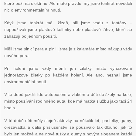
které běží na elektřinu. Ale máte pravdu, my jsme tenkrát nevěděli
nic o environmentálním hnuti.
Když jsme tenkrát měli žízeň, pili jsme vodu z fontány –
nepoužívali jsme plastové kelímky nebo plastové láhve, které se
zahazují po jednom použití.
Měli jsme plnicí pera a plnili jsme je z kalamáře místo nákupu vždy
nového pera.
Při holení jsme vždy měnili jen žiletky místo vyhazování
jednorázové žiletky po každém holení. Ale ano, neznali jsme
environmentální hnutí.
V té době jezdili lidé autobusem a vlakem a děti do školy na kole,
místo používání rodinného auta, kde má matka službu jako taxi 24
hodin.
V té době děti měly stejné aktovky na několik let, pastelky, gumy,
ořezávátka a další příslušenství se používalo tak dlouho, jak to
bylo jen možné a ne nové tužky a gumy s novým sloganem každý