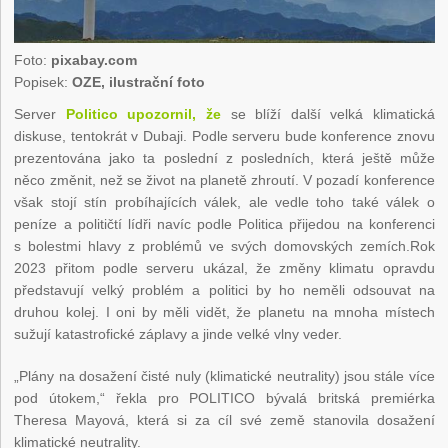
Foto:
pixabay.com
Popisek:
OZE, ilustrační foto
Server
Politico upozornil, že
se blíží další velká klimatická
diskuse, tentokrát v Dubaji. Podle serveru bude konference znovu
prezentována jako ta poslední z posledních, která ještě může
něco změnit, než se život na planetě zhroutí. V pozadí konference
však stojí stín probíhajících válek, ale vedle toho také válek o
peníze a političtí lídři navíc podle Politica přijedou na konferenci
s bolestmi hlavy z problémů ve svých domovských zemích.Rok
2023 přitom podle serveru ukázal, že změny klimatu opravdu
představují velký problém a politici by ho neměli odsouvat na
druhou kolej. I oni by měli vidět, že planetu na mnoha místech
sužují katastrofické záplavy a jinde velké vlny veder.
„Plány na dosažení čisté nuly (klimatické neutrality) jsou stále více
pod útokem,“ řekla pro POLITICO bývalá britská premiérka
Theresa Mayová, která si za cíl své země stanovila dosažení
klimatické neutrality.