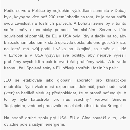
Podle serveru Politico by nejlepším výsledkem summitu v Dubaji
bylo, kdyby se více než 200 zemí shodlo na tom, že je třeba snížit
svou závislost na fosilních palivech. A bohatší země by v tomto
směru měly ekonomicky pomoct těm slabším. Server v této
souvislosti připomněl, že EU a USA byly lídry a tlačily na to, aby
k zezelenání ekonomik států opravdu došlo, ale energetická krize,
na které má svůj podíl i válka na Ukrajině, to změnila. Lidé
v Evropě a v USA vyzývají své politiky, aby nejprve vyřešili
problémy svých lidí a pak teprve řešili problémy světa. A to vede
k tomu, že i Spojené státy a EU oživují spotřebu fosilních paliv.
„EU se etablovala jako globální laboratoř pro klimatickou
neutralitu. Nyní však musí experiment dokončit, jinak bude svět
(který to bedlivě sleduje) předpokládat, že to prostě nefunguje. A
to by byla katastrofa pro nás všechny,“ varoval Simone
Tagliapietra, vedoucí pracovník bruselského think-tanku Bruegel.
Na straně druhé spolu prý USA, EU a Čína soutěží o to, kdo
ovládne pole s čistými energiemi.