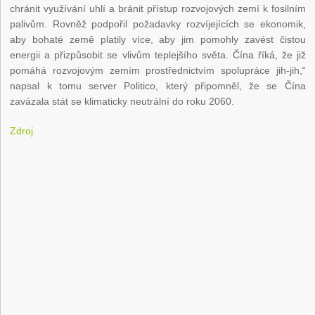
chránit využívání uhlí a bránit přístup rozvojových zemí k fosilním
palivům. Rovněž podpořil požadavky rozvíjejících se ekonomik,
aby bohaté země platily více, aby jim pomohly zavést čistou
energii a přizpůsobit se vlivům teplejšího světa. Čína říká, že již
pomáhá rozvojovým zemím prostřednictvím spolupráce jih-jih,“
napsal k tomu server Politico, který připomněl, že se Čína
zavázala stát se klimaticky neutrální do roku 2060.
Zdroj