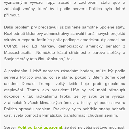
významnými vývozci ropy, zasadí o zachování statu quo a
zablokují změny, které by i podle serveru Politico bylo dobré
přijmout.
Další problém prý představují již zmíněné samotné Spojené státy.
Rozhodnutí Bidenovy administrativy schválit tranši nových projektů
výroby a exportu fosilních paliv podkope americkou diplomacii na
COP28, řekl Ed Markey, demokratický americký senátor z
Massachusetts. „Nemůžete kázat střídmost z barové stoličky a
Spojené státy toto činí už slouho,“ řekl.
A posledním, i když naprosto zásadním bodem, může být podle
serveru Politico úvaha, co se stane, pokud v Bílém domě opět
usedne Donald Trump, velký kritik boje proti globálnímu
oteplování. Trump jako prezident USA by prý mohl přistoupit
dokonce k tak radikálnímu kroku, že by svou zemi vyvázal
z absolutně všech klimatických úmluv, a to by byl podle serveru
Politico opravdu problém. Prakticky by to pohřbilo snahy bohatší
části světa pomoct s klimatickou transformací chudším zemím.
Server
Politico také upozornil
, že dvě největší světové mocnosti