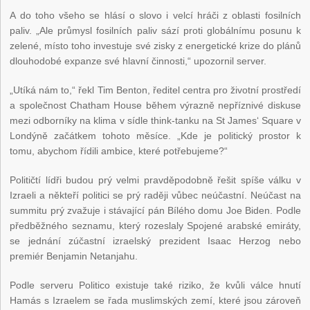
A do toho všeho se hlásí o slovo i velcí hráči z oblasti fosilních
paliv. „Ale průmysl fosilních paliv sází proti globálnímu posunu k
zelené, místo toho investuje své zisky z energetické krize do plánů
dlouhodobé expanze své hlavní činnosti,“ upozornil server.
„Utíká nám to,“ řekl Tim Benton, ředitel centra pro životní prostředí
a společnost Chatham House během výrazně nepříznivé diskuse
mezi odborníky na klima v sídle think-tanku na St James‘ Square v
Londýně začátkem tohoto měsíce. „Kde je politický prostor k
tomu, abychom řídili ambice, které potřebujeme?“
Političtí lídři budou prý velmi pravděpodobně řešit spíše válku v
Izraeli a někteří politici se prý raději vůbec neúčastní. Neúčast na
summitu prý zvažuje i stávající pán Bílého domu Joe Biden. Podle
předběžného seznamu, který rozeslaly Spojené arabské emiráty,
se jednání zúčastní izraelský prezident Isaac Herzog nebo
premiér Benjamin Netanjahu.
Podle serveru Politico existuje také riziko, že kvůli válce hnutí
Hamás s Izraelem se řada muslimských zemí, které jsou zároveň