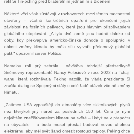
řekl Si Ťin-pching před bilaterálním jednáním s Bidenem.
Některé věci však zůstávají v rozhovorech mezi těmito mocnostmi
otevřeny – včetně konkrétních opatření pro ukončení jejich
závislosti na fosilních palivech, která jsou hlavním přispěvatelem
globálního oteplování. „A tyto dvě země jsou hodně daleko od
doby, kdy překvapivá americko-čínská dohoda o spolupráci v
oblasti změny klimatu by měla sílu vytvořit přelomový globální
pakt,“ upozornil server Politico.
Nemalou roli prý sehrála návštěva tehdejší předsedkyně
Sněmovny reprezentantů Nancy Pelosiové v roce 2022 na Tchaj-
wanu, která rozhněvala Peking natolik, že vláda prezidenta Si
zrušila dialog se Spojenými státy o celé řadě otázek včetně změny
klimatu.
„Zatímco USA vypouštějí do atmosféry více skleníkových plynů
než kterýkoli jiný národ za posledních 150 let, Čína je nyní
největším znečišťovatelem klimatu na světě – i když ne v přepočtu
na obyvatele – a bude muset přestat budovat novou uhelnou
elektrárnu, aby měl svět šanci omezit rostoucí teploty. Peking chce