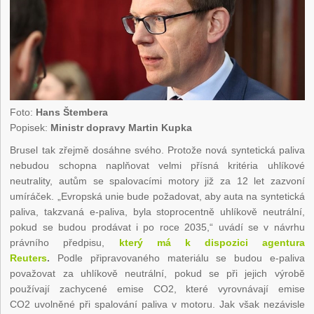
Foto:
Hans Štembera
Popisek:
Ministr dopravy Martin Kupka
Brusel tak zřejmě dosáhne svého. Protože nová syntetická paliva
nebudou schopna naplňovat velmi přísná kritéria uhlíkové
neutrality, autům se spalovacími motory již za 12 let zazvoní
umíráček. „Evropská unie bude požadovat, aby auta na syntetická
paliva, takzvaná e-paliva, byla stoprocentně uhlíkově neutrální,
pokud se budou prodávat i po roce 2035,“ uvádí se v návrhu
právního předpisu,
který má k dispozici agentura
Reuters
.
Podle připravovaného materiálu se budou e-paliva
považovat za uhlíkově neutrální, pokud se při jejich výrobě
používají zachycené emise CO
2
, které vyrovnávají emise
CO
2
uvolněné při spalování paliva v motoru. Jak však nezávisle