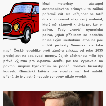
Mezi motoristy i zástupci
automobilového průmyslu to začíná
pořádně vřít. Na veřejnost se totiž
dostal doposud utajovaný materiál,
který měl stanovit kritéria pro tzv. e-
paliva. Tedy „nová“ syntetická
paliva, jejich příslibem se podařilo
bruselským úředníkům letos na jaře
umlčit protesty Německa, ale také
např. České republiky proti záměru zakázat od roku 2035
prodej aut na spalovací motory. Jejich záchranou měla být
právě výjimka pro e-paliva. Jenže, jak teď vyplavalo na
povrch, unijním byrokratům se podařil doslova husarský
kousek. Klimatická kritéria pro e-paliva mají být natolik
přísná, že je vlastně nebude schopný nikdo vyrobit.