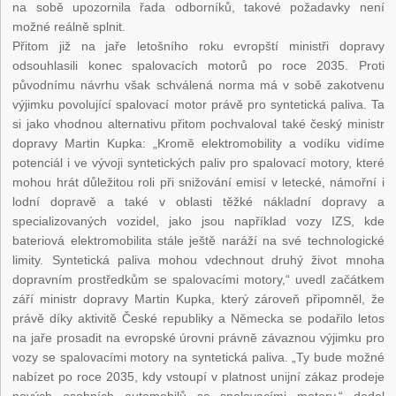
na sobě upozornila řada odborníků, takové požadavky není
možné reálně splnit.
Přitom již na jaře letošního roku evropští ministři dopravy
odsouhlasili konec spalovacích motorů po roce 2035. Proti
původnímu návrhu však schválená norma má v sobě zakotvenu
výjimku povolující spalovací motor právě pro syntetická paliva. Ta
si jako vhodnou alternativu přitom pochvaloval také český ministr
dopravy Martin Kupka: „Kromě elektromobility a vodíku vidíme
potenciál i ve vývoji syntetických paliv pro spalovací motory, které
mohou hrát důležitou roli při snižování emisí v letecké, námořní i
lodní dopravě a také v oblasti těžké nákladní dopravy a
specializovaných vozidel, jako jsou například vozy IZS, kde
bateriová elektromobilita stále ještě naráží na své technologické
limity. Syntetická paliva mohou vdechnout druhý život mnoha
dopravním prostředkům se spalovacími motory,“ uvedl začátkem
září ministr dopravy Martin Kupka, který zároveň připomněl, že
právě díky aktivitě České republiky a Německa se podařilo letos
na jaře prosadit na evropské úrovni právně závaznou výjimku pro
vozy se spalovacími motory na syntetická paliva. „Ty bude možné
nabízet po roce 2035, kdy vstoupí v platnost unijní zákaz prodeje
nových osobních automobilů se spalovacími motory,“ dodal