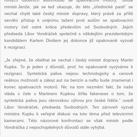
ministr.Jenže, jak se teď ukazuje, do této „úřednické pasti“ se
nechal chytit také český ministr dopravy, který právě za příliš
servilní přístup k unijnímu tažení proti autům se spalovacími
motory čelí ostré kritice především od Svobodných. Jejich
předseda Libor Vondráček společně s někdejším prezidentským
kandidátem Karlem Divišem jej dokonce již opakovaně vyzvali
k rezignaci.
„Je zřejmé, že obelhat se nechal i český ministr dopravy Martin
Kupka. To je jeden z důvodů, proč ho opakovaně vyzýváme k
rezignaci. Syntetická paliva nejsou technologicky a cenově
reálnou možností a zákaz aut na benzín a naftu bude znamenat i
konec spalovacích motorů. Nic na tom nezmění fakt, že naše
vláda v čele s Martinem Kupkou šířila fakenews o tom, že
syntetická paliva jsou obrovskou výhrou pro české řidiče,“ uvedl
Libor Vondráček, předseda Svobodných. Ten zároveň vyzval
ministra Kupku k veřejné diskusi na toto téma před televizními
kamerami. Této názorové konfrontaci se však ministr podle
Vondráčka z nepochopitelných důvodů stále vyhýbá.