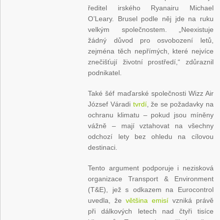
ředitel irského Ryanairu Michael
O’Leary. Brusel podle něj jde na ruku
velkým společnostem. „Neexistuje
žádný důvod pro osvobození letů,
zejména těch nepřímých, které nejvíce
znečišťují životní prostředí,“ zdůraznil
podnikatel.
Také šéf maďarské společnosti Wizz Air
József Váradi
tvrdí
, že se požadavky na
ochranu klimatu – pokud jsou míněny
vážně – mají vztahovat na všechny
odchozí lety bez ohledu na cílovou
destinaci.
Tento argument podporuje i nezisková
organizace Transport & Environment
(T&E), jež s odkazem na Eurocontrol
uvedla, že
většina emisí
vzniká právě
při dálkových letech nad čtyři tisíce