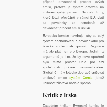
případě devatenácti procent svých
emisí, protože je systém omezen na
vnitroevropský provoz. Naopak firmy,
které létají převážně v rámci EU, platí
za povolenky za osmdesát až
devadesát procent emisí uhlíku.
Evropská komise navrhuje, aby se celý
systém obchodování s povolenkami pro
letecké společnosti zpřísnil. Regulace
má ale platit jen pro Evropu. Jedním z
argumentů je i to, že by nové opatření
bylo mimo prostor Unie pro cizí
společnosti právně nevymahatelné.
Globálně má v letecké dopravě snižovat
uhlíkové emise
systém Corsia
, jehož
účinnost zůstává nadále sporná.
Kritik z Irska
Zásadním kritikem Evropské komise je