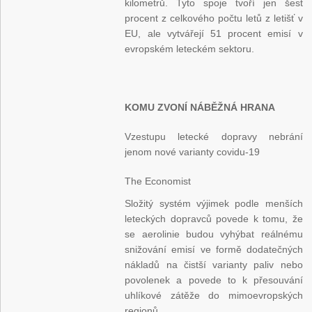
kilometrů. Tyto spoje tvoří jen šest
procent z celkového počtu letů z letišť v
EU, ale vytvářejí 51 procent emisí v
evropském leteckém sektoru.
KOMU ZVONÍ NÁBĚŽNÁ HRANA
Vzestupu letecké dopravy nebrání
jenom nové varianty covidu-19
The Economist
Složitý systém výjimek podle menších
leteckých dopravců povede k tomu, že
se aerolinie budou vyhýbat reálnému
snižování emisí ve formě dodatečných
nákladů na čistší varianty paliv nebo
povolenek a povede to k přesouvání
uhlíkové zátěže do mimoevropských
regionů.