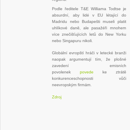
Podle ředitele T&E Williama Todtse je
absurdní, aby lidé v EU létající do
Madridu nebo Budapešti museli platit
uhlíkové daně, ale pasažéři mnohem
více znečišťujících letů do New Yorku
nebo Singapuru nikoli.
Globální evropští hráči v letecké branži
naopak argumentují tím, že plošné
zavedení emisních
povolenek
povede
ke ztrátě
konkurenceschopnosti vůči
neevropským firmám.
Zdroj