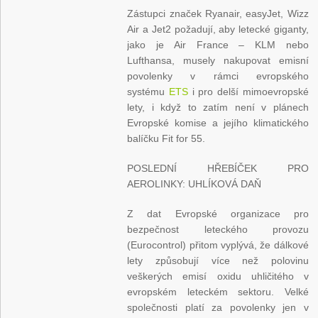
Zástupci značek Ryanair, easyJet, Wizz
Air a Jet2 požadují, aby letecké giganty,
jako je Air France – KLM nebo
Lufthansa, musely nakupovat emisní
povolenky v rámci evropského
systému
ETS
i pro delší mimoevropské
lety, i když to zatím není v plánech
Evropské komise a jejího klimatického
balíčku Fit for 55.
POSLEDNÍ HŘEBÍČEK PRO
AEROLINKY: UHLÍKOVÁ DAŇ
Z dat Evropské organizace pro
bezpečnost leteckého provozu
(Eurocontrol) přitom vyplývá, že dálkové
lety způsobují více než polovinu
veškerých emisí oxidu uhličitého v
evropském leteckém sektoru. Velké
společnosti platí za povolenky jen v