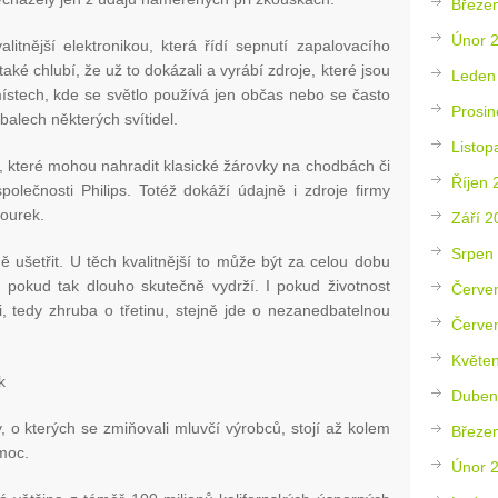
Březe
Únor 
alitnější elektronikou, která řídí sepnutí zapalovacího
také chlubí, že už to dokázali a vyrábí zdroje, které jsou
Leden
místech, kde se světlo používá jen občas nebo se často
Prosin
balech některých svítidel.
Listop
y, které mohou nahradit klasické žárovky na chodbách či
Říjen 
polečnosti Philips. Totéž dokáží údajně i zdroje firmy
courek.
Září 2
Srpen
 ušetřit. U těch kvalitnější to může být za celou dobu
n, pokud tak dlouho skutečně vydrží. I pokud životnost
Červe
ii, tedy zhruba o třetinu, stejně jde o nezanedbatelnou
Červe
Květe
k
Duben
 o kterých se zmiňovali mluvčí výrobců, stojí až kolem
Březe
 moc.
Únor 