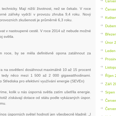
Červe
 technicky. Mají nižší životnost, než se čekalo. V roce
Červe
sporné zářivky vydrží v provozu zhruba 9,4 roku. Nový
Květe
provozních zkušenosti je průměrně 6,3 roku.
Duben
čovat v nastoupené cestě. V roce 2014 už nebude možné
Březe
j světla.
Únor 
Leden
ím roce, by se měla definitivně opona zatáhnout za
Prosin
Listop
ra na osvětlení dosáhnout maximálně 10 až 15 procent
, tedy něco mezi 1 500 až 2 000 gigawatthodinami.
Říjen 
 Střediska pro efektivní využívání energie (SEVEn)
Září 2
íme, kolik u nás úsporná světla zatím ušetřila energie.
Srpen
i totiž získávají dotace od státu podle vykázaných úspor.
Červe
ájmu.
Červe
řínos úsporných světel hodnotí jen všeobecně kladně: „I