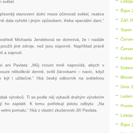
Listop
h světel.
Říjen 
 přesněji stanovení dolní meze účinnosti světel, reakce
Září 2
rně dala vyřešit i jiným způsobem, třeba speciální daní,“
Srpen
Červe
prostředí Michaela Jendeková se domnívá, že i nadále
í použít jiné zdroje, než jsou úsporné. Například právě
Červe
í a zapnutí.
Květe
í ani Pavlata: „Můj rozum mně napovídá, abych v
Duben
uze několikrát denně, svítil žárovkami – navíc, když
Březe
 být i užitečné,“ říká český odborník na světelnou
Únor 
Leden
átlak výrobců. Ti se podle něj vybavili drahým výrobním
í ho zaplatit. K tomu potřebují jistotu odbytu: „Na
Prosin
elmi pomalu,“ říká z vlastní zkušenosti Jiří Pavlata.
Listop
Říjen 