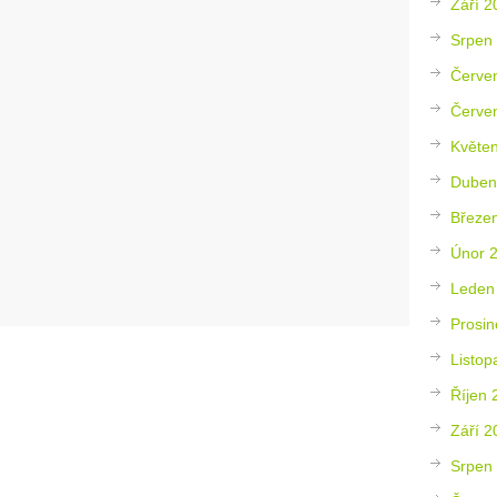
Září 2
Srpen
Červe
Červe
Květe
Duben
Březe
Únor 
Leden
Prosin
Listop
Říjen 
Září 2
Srpen