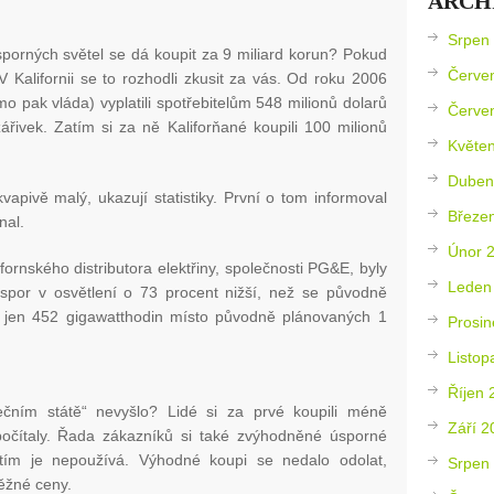
ARCH
Srpen
úsporných světel se dá koupit za 9 miliard korun? Pokud
Červe
V Kalifornii se to rozhodli zkusit za vás. Od roku 2006
žmo pak vláda) vyplatili spotřebitelům 548 milionů dolarů
Červe
řivek. Zatím si za ně Kaliforňané koupili 100 milionů
Květe
Duben
apivě malý, ukazují statistiky. První o tom informoval
Březe
nal.
Únor 
fornského distributora elektřiny, společnosti PG&E, byly
Leden
por v osvětlení o 73 procent nižší, než se původně
o jen 452 gigawatthodin místo původně plánovaných 1
Prosin
Listop
Říjen 
čním státě“ nevyšlo? Lidé si za prvé koupili méně
Září 2
počítaly. Řada zákazníků si také zvýhodněné úsporné
atím je nepoužívá. Výhodné koupi se nedalo odolat,
Srpen
běžné ceny.