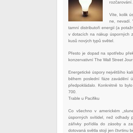
rozčarování.
Víte, kolik 
ne, nevadí. 
tamní distributoři energií (a pota
v dotacích na nákup úsporných zá
kusů nových typů světel.
Přesto je dopad na spotřebu překv
konzervativní The Wall Street Jour
Energetické úspory největšího kali
během poslední fáze zavádění ús
předpokládalo. Konkrétně to byl
700.
Trable u Pacifiku
Co všechno v americkém „slune
úsporných svítidel, než odhady 
zářivky pořídila do zásoby a z
dotovaná světla stojí jen čtvrtinu 