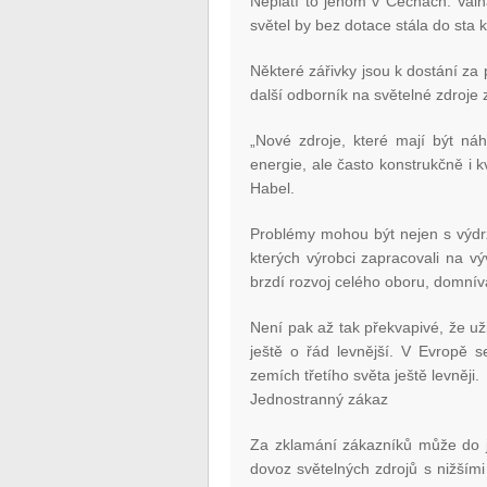
Neplatí to jenom v Čechách. Valn
světel by bez dotace stála do sta 
Některé zářivky jsou k dostání za 
další odborník na světelné zdroje 
„Nové zdroje, které mají být náh
energie, ale často konstrukčně i k
Habel.
Problémy mohou být nejen s výdrží
kterých výrobci zapracovali na v
brzdí rozvoj celého oboru, domníva
Není pak až tak překvapivé, že uži
ještě o řád levnější. V Evropě s
zemích třetího světa ještě levněji.
Jednostranný zákaz
Za zklamání zákazníků může do jis
dovoz světelných zdrojů s nižšími