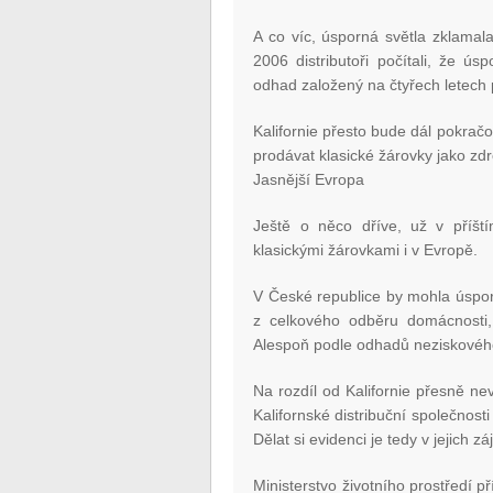
A co víc, úsporná světla zklamala
2006 distributoři počítali, že ú
odhad založený na čtyřech letech 
Kalifornie přesto bude dál pokra
prodávat klasické žárovky jako zdro
Jasnější Evropa
Ještě o něco dříve, už v příšt
klasickými žárovkami i v Evropě.
V České republice by mohla úspo
z celkového odběru domácnosti
Alespoň podle odhadů neziskového
Na rozdíl od Kalifornie přesně nev
Kalifornské distribuční společnost
Dělat si evidenci je tedy v jejich z
Ministerstvo životního prostředí p