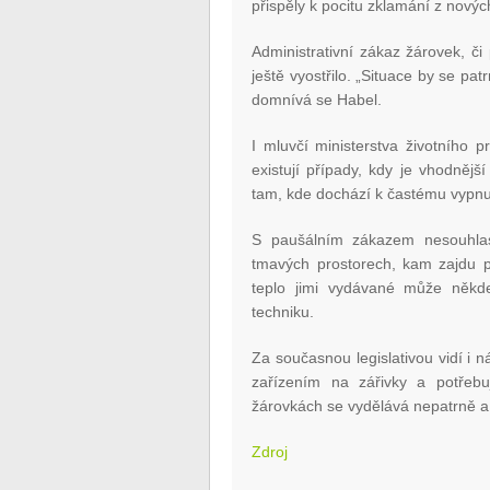
přispěly k pocitu zklamání z novýc
Administrativní zákaz žárovek, či
ještě vyostřilo. „Situace by se pat
domnívá se Habel.
I mluvčí ministerstva životního 
existují případy, kdy je vhodnějš
tam, kde dochází k častému vypnut
S paušálním zákazem nesouhlas
tmavých prostorech, kam zajdu po
teplo jimi vydávané může někde
techniku.
Za současnou legislativou vidí i n
zařízením na zářivky a potřebuj
žárovkách se vydělává nepatrně a v
Zdroj