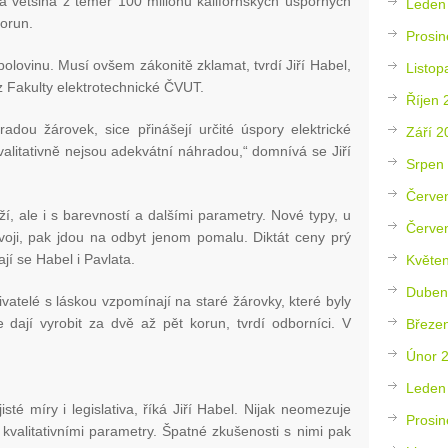
á většina z téměř 100 milionů kalifornských úsporných
Leden
korun.
Prosin
polovinu. Musí ovšem zákonitě zklamat, tvrdí Jiří Habel,
Listop
z Fakulty elektrotechnické ČVUT.
Říjen 
radou žárovek, sice přinášejí určité úspory elektrické
Září 2
valitativně nejsou adekvátní náhradou,“ domnívá se Jiří
Srpen
Červe
, ale i s barevností a dalšími parametry. Nové typy, u
Červe
ývoji, pak jdou na odbyt jenom pomalu. Diktát ceny prý
jí se Habel i Pavlata.
Květe
Duben
vatelé s láskou vzpomínají na staré žárovky, které byly
e dají vyrobit za dvě až pět korun, tvrdí odborníci. V
Březe
Únor 
Leden
té míry i legislativa, říká Jiří Habel. Nijak neomezuje
Prosin
 kvalitativními parametry. Špatné zkušenosti s nimi pak