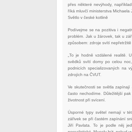
přes některé nevýhody, například sl
říká mluvčí ministerstva Michaela
Světlo v české kotlině
Podívejme se na pozitiva i negat
problém. Jak u žárovek, tak u zá
způsobem: zdroje svítí nepřetržitě
„To je hodně vzdálené realitě. U
svědků svítí domy po celou noc,“
podnicích specializovaných na v
zdrojích na ČVUT.
Ve skutečnosti se světla zapínaj
často nechodíme. Důležitější pak 
životnost při svícení.
Úsporné typy světel nemají v tét
zářivek se při častém zapínání sni
Jiří Pavlata. To je podle něj j
nerealistické. Musely být, pokud 