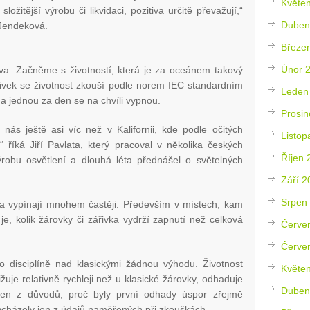
Květe
ožitější výrobu či likvidaci, pozitiva určitě převažují,“
Duben
 Jendeková.
Březe
Únor 
iva. Začněme s životností, která je za oceánem takový
řivek se životnost zkouší podle norem IEC standardním
Leden
 a jednou za den se na chvíli vypnou.
Prosin
 nás ještě asi víc než v Kalifornii, kde podle očitých
Listop
 říká Jiří Pavlata, který pracoval v několika českých
Říjen 
ýrobu osvětlení a dlouhá léta přednášel o světelných
Září 2
Srpen
í a vypínají mnohem častěji. Především v místech, kam
je, kolik žárovky či zářivka vydrží zapnutí než celková
Červe
Červe
o disciplíně nad klasickými žádnou výhodu. Životnost
Květe
žuje relativně rychleji než u klasické žárovky, odhaduje
Duben
eden z důvodů, proč byly první odhady úspor zřejmě
vycházely jen z údajů naměřených při zkouškách.