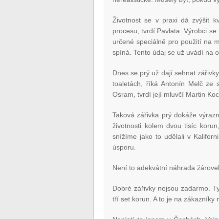
Životnost se v praxi dá zvýšit kv
procesu, tvrdí Pavlata. Výrobci se 
určené speciálně pro použití na 
spíná. Tento údaj se už uvádí na o
Dnes se prý už dají sehnat zářivk
toaletách, říká Antonín Melč ze s
Osram, tvrdí její mluvčí Martin Ko
Taková zářivka prý dokáže výrazně
životnosti kolem dvou tisíc koru
snížíme jako to udělali v Kaliforn
úsporu.
Není to adekvátní náhrada žárove
Dobré zářivky nejsou zadarmo. Ty,
tří set korun. A to je na zákazníky