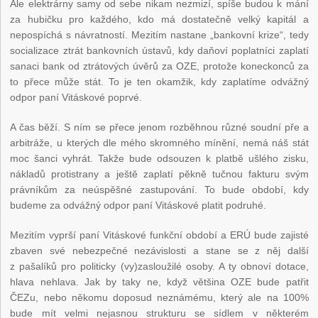
Ale elektrárny samy od sebe nikam nezmizí, spíše budou k mání
za hubičku pro každého, kdo má dostatečně velký kapitál a
nepospíchá s návratností. Mezitím nastane „bankovní krize“, tedy
socializace ztrát bankovních ústavů, kdy daňoví poplatníci zaplatí
sanaci bank od ztrátových úvěrů za OZE, protože koneckonců za
to přece může stát. To je ten okamžik, kdy zaplatíme odvážný
odpor paní Vitáskové poprvé.
A čas běží. S ním se přece jenom rozběhnou různé soudní pře a
arbitráže, u kterých dle mého skromného mínění, nemá náš stát
moc šanci vyhrát. Takže bude odsouzen k platbě ušlého zisku,
nákladů protistrany a ještě zaplatí pěkně tučnou fakturu svým
právníkům za neúspěšné zastupování. To bude období, kdy
budeme za odvážný odpor paní Vitáskové platit podruhé.
Mezitím vyprší paní Vitáskové funkční období a ERÚ bude zajisté
zbaven své nebezpečné nezávislosti a stane se z něj další
z pašalíků pro politicky (vy)zasloužilé osoby. A ty obnoví dotace,
hlava nehlava. Jak by taky ne, když většina OZE bude patřit
ČEZu, nebo někomu doposud neznámému, který ale na 100%
bude mít velmi nejasnou strukturu se sídlem v některém