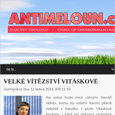
VELKÉ VÍTĚZSTVÍ VITÁSKOVÉ
Uveřejněno dne 11 ledna 2016 000 11:56
Asi sotva bude mezi ctěnými čtenáři
někdo, komu by solární baroni pěkně
neleželi v žaludku. I proto Vitáskové
fandíme, i když její vítězství zaplatíme