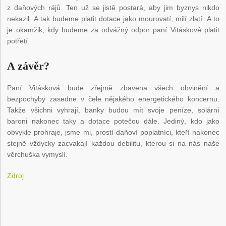
z daňových rájů. Ten už se jistě postará, aby jim byznys nikdo
nekazil. A tak budeme platit dotace jako mourovatí, milí zlatí. A to
je okamžik, kdy budeme za odvážný odpor paní Vitáskové platit
potřetí.
A závěr?
Paní Vitásková bude zřejmě zbavena všech obvinění a
bezpochyby zasedne v čele nějakého energetického koncernu.
Takže všichni vyhrají, banky budou mít svoje peníze, solární
baroni nakonec taky a dotace potečou dále. Jediný, kdo jako
obvykle prohraje, jsme mi, prostí daňoví poplatníci, kteří nakonec
stejně vždycky zacvakají každou debilitu, kterou si na nás naše
věrchuška vymyslí.
Zdroj