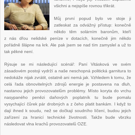
všichni a nejspíše rovnou třikrát.
Můj první popud bylo ve stoje ji
zatleskat za odvážný přístup: konečně
někdo těm solárním baronům, kteří
z nás dřou nelidské peníze v dotacích, konečně jim někdo
pořádně šlápne na krk. Ale pak jsem se nad tím zamyslel a už to
tak pěkné není.
Rýsuje se mi následující scénář: Paní Vitásková ve svém
zásadovém postoji vydrží a naše neschopná politická garnitura to
nedokáže nijak zvrátit, ostatně ani nemá jak. Vzhledem k tomu, že
celá řada obnovitelných zdrojů energie je postavena na dluh,
nastanou jejich provozovatelům problémy. Místo koryta do vrchu
nasypaného penězi daňových poplatník tu bude pomalu
vysychající čůrek pár drobných a z čeho platit bankám. I když to
dají ihned k soudu, než se dočkají soudního líčení, budou jejich
zařízení za hranicí technické životnosti. Takže bude vbrzku
následovat vlna krachů provozovatelů OZE.