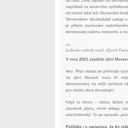
od roku 1996 zapsán na seznamu s
například ze severního vyhlídkov
od území také leží Slovanské hrad
Slovenskem dlouhodobě usiluje 
je přitom zachování nedotčeného 
dominovaly celému horizontu a moh
Lednicko-valtický areál. (Epoch Times
V roce 2021 zasáhlo jižní Morav
Ano. Přes oblast se přehnalo rych
na jižní Moravě mezi tři nejsi
dimenzovány na nižší rychlosti v
pro okolní obce devastující.
Když to shrnu – vinice, léčivá 
zásobník plynu, vinné sklepy, ro
orel královský. To se opravdu „pov
Počítáte i s variantou, že by st