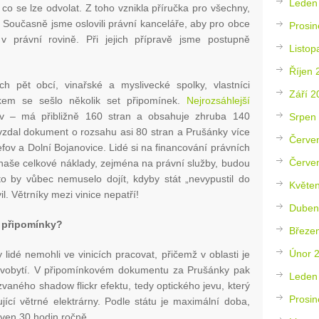
Leden
co se lze odvolat. Z toho vznikla příručka pro všechny,
it. Současně jsme oslovili právní kanceláře, aby pro obce
Prosin
v právní rovině. Při jejich přípravě jsme postupně
Listop
Říjen 
 pět obcí, vinařské a myslivecké spolky, vlastníci
Září 2
lkem se sešlo několik set připomínek.
Nejrozsáhlejší
v – má přibližně 160 stran a obsahuje zhruba 140
Srpen
zdal dokument o rozsahu asi 80 stran a Prušánky více
Červe
sefov a Dolní Bojanovice. Lidé si na financování právních
Červe
 naše celkové náklady, zejména na právní služby, budou
o by vůbec nemuselo dojít, kdyby stát „nevypustil do
Květe
l. Větrníky mezi vinice nepatří!
Duben
í připomínky?
Březe
Únor 
lidé nemohli ve vinicích pracovat, přičemž v oblasti je
o živobytí. V připomínkovém dokumentu za Prušánky pak
Leden
kzvaného shadow flickr efektu, tedy optického jevu, který
Prosin
ující větrné elektrárny. Podle státu je maximální doba,
aven 30 hodin ročně.