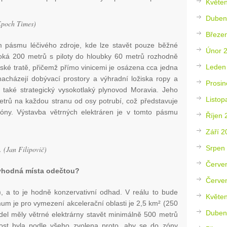
Květe
Duben
(Epoch Times)
Březe
m pásmu léčivého zdroje, kde lze stavět pouze běžné
Únor 
soká 200 metrů s piloty do hloubky 60 metrů rozhodně
Leden
nařské tratě, přičemž přímo vinicemi je osázena cca jedna
 nacházejí dobývací prostory a výhradní ložiska ropy a
Prosin
 také strategický vysokotlaký plynovod Moravia. Jeho
Listop
rů na každou stranu od osy potrubí, což představuje
óny. Výstavba větrných elektráren je v tomto pásmu
Říjen 
Září 2
Srpen
. (Jan Filipovič)
Červe
evhodná místa odečtou?
Červe
), a to je hodně konzervativní odhad. V reálu to bude
Květe
um je pro vymezení akcelerační oblasti je 2,5 km² (250
Duben
idel měly větrné elektrárny stavět minimálně 500 metrů
ost byla podle všeho zvolena proto, aby se do zóny