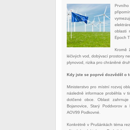
Prvníh
připomí
vymezuj
elektrá
oblasti
Epoch Ti
Kromě ž
léčivých vod, dobývací prostory n
plynovod, rizika pro chráněné druh
Kdy jste se poprvé dozvěděl o 
Ministerstvo pro místní rozvoj obl
následně informace proběhla v tis
dotčené obce. Oblast zahrnuje
Bojanovice, Starý Poddvorov a 
AOV99 Podkovné.
Konkrétně v Prušánkách téma rezo