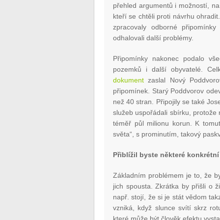
přehled argumentů i možností, na 
kteří se chtěli proti návrhu ohrad
zpracovaly odborné připomínky 
odhalovali další problémy.
Připomínky nakonec podalo všech
pozemků i další obyvatelé. Ce
dokument
zaslal Nový Poddvoro
připomínek. Starý Poddvorov odev
než 40 stran. Připojily se také Jo
služeb uspořádali sbírku, protože
téměř půl milionu korun. K tomut
světa“, s prominutím, takový paskvi
Přiblížil byste některé konkrétn
Základním problémem je to, že by 
jich spousta. Zkrátka by přišli 
např. stojí, že si je stát vědom ta
vzniká, když slunce svítí skrz rot
které může být člověk efektu vyst