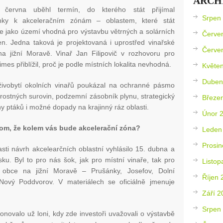
ARCH
o června uběhl termín, do kterého stát přijímal
Srpen
nky k akceleračním zónám – oblastem, které stát
e jako území vhodná pro výstavbu větrných a solárních
Červe
ren. Jedna taková je projektovaná i uprostřed vinařské
Červe
 na jižní Moravě. Vinař Jan Filipovič v rozhovoru pro
mes přiblížil, proč je podle místních lokalita nevhodná.
Květe
Duben
ivobytí okolních vinařů poukázal na ochranné pásmo
erostných surovin, podzemní zásobník plynu, strategický
Březe
y ptáků i možné dopady na krajinný ráz oblasti.
Únor 
tom, že kolem vás bude akcelerační zóna?
Leden
Prosin
asti návrh akcelearčních oblastní vyhlásilo 15. dubna a
ku. Byl to pro nás šok, jak pro místní vinaře, tak pro
Listop
 obce na jižní Moravě – Prušánky, Josefov, Dolní
Říjen 
Nový Poddvorov. V materiálech se oficiálně jmenuje
Září 2
Srpen
novalo už loni, kdy zde investoři uvažovali o výstavbě