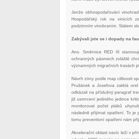
Jenže obhospodařování vinohradů
Hospodářský rok na vinicích z
podzimním vinobraním. Státem stan
Zabývali jste se i dopady na fau
Ano. Směrnice RED III stanovu
ochranných pásmech zvláště chr
významných migračních trasách pt
Návrh zóny podle map citlivosti sp
Prušánek a Josefova zalétá orel
odkázali na příslušný paragraf t
již usmrcení jediného jedince kri
monitorovat počet ptáků uhynul
následně přijímat opatření. To je 
tomu preventivní opatření nám při
Akcelerační oblast navíc leží v př