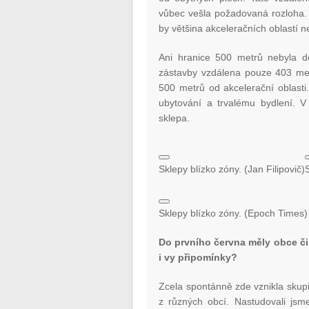
vůbec vešla požadovaná rozloha. Sá
by většina akceleračních oblastí 
Ani hranice 500 metrů nebyla do
zástavby vzdálena pouze 403 met
500 metrů od akcelerační oblast
ubytování a trvalému bydlení. V
sklepa.
Sklepy blízko zóny. (Jan Filipovič)
Sklepy blízko zóny. (Epoch Times)
Do prvního června měly obce či
i vy připomínky?
Zcela spontánně zde vznikla skupina
z různých obcí. Nastudovali jsme