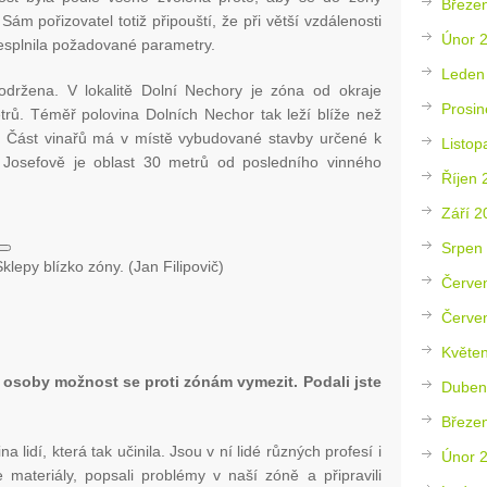
Březe
m pořizovatel totiž připouští, že při větší vzdálenosti
Únor 
nesplnila požadované parametry.
Leden
držena. V lokalitě Dolní Nechory je zóna od okraje
Prosin
rů. Téměř polovina Dolních Nechor tak leží blíže než
i. Část vinařů má v místě vybudované stavby určené k
Listop
 Josefově je oblast 30 metrů od posledního vinného
Říjen 
Září 2
Srpen
Sklepy blízko zóny. (Jan Filipovič)
Červe
Červe
Květe
 osoby možnost se proti zónám vymezit. Podali jste
Duben
Březe
 lidí, která tak učinila. Jsou v ní lidé různých profesí i
Únor 
 materiály, popsali problémy v naší zóně a připravili