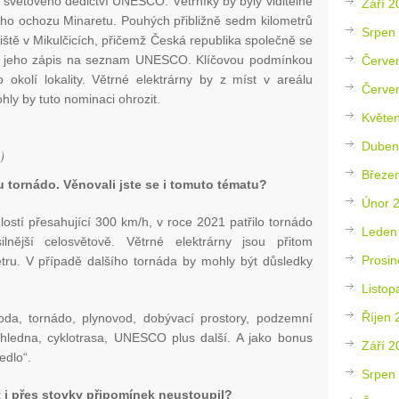
větového dědictví UNESCO. Větrníky by byly viditelné
Září 2
ého ochozu Minaretu. Pouhých přibližně sedm kilometrů
Srpen
iště v Mikulčicích, přičemž Česká republika společně se
o jeho zápis na seznam UNESCO. Klíčovou podmínkou
Červe
okolí lokality. Větrné elektrárny by z míst v areálu
Červe
ly by tuto nominaci ohrozit.
Květe
Duben
)
Březe
u tornádo. Věnovali jste se i tomuto tématu?
Únor 
lostí přesahující 300 km/h, v roce 2021 patřilo tornádo
Leden
lnější celosvětově. Větrné elektrárny jsou přitom
Prosin
ětru. V případě dalšího tornáda by mohly být důsledky
Listop
Říjen 
voda, tornádo, plynovod, dobývací prostory, podzemní
zhledna, cyklotrasa, UNESCO plus další. A jako bonus
Září 2
edlo“.
Srpen
át i přes stovky připomínek neustoupil?