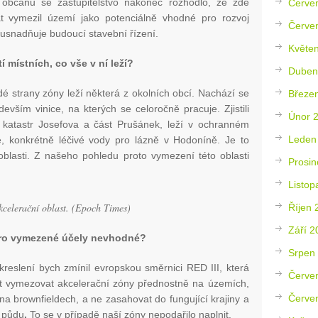
 občanů se zastupitelstvo nakonec rozhodlo, že zde
Červe
t vymezil území jako potenciálně vhodné pro rozvoj
Červe
 usnadňuje budoucí stavební řízení.
Květe
í místních, co vše v ní leží?
Duben
é strany zóny leží některá z okolních obcí. Nachází se
Březe
evším vinice, na kterých se celoročně pracuje. Zjistili
Únor 
 katastr Josefova a část Prušánek, leží v ochranném
Leden
e, konkrétně léčivé vody pro lázně v Hodoníně. Je to
blasti. Z našeho pohledu proto vymezení této oblasti
Prosin
Listop
kcelerační oblast. (Epoch Times)
Říjen 
Září 2
 pro vymezené účely nevhodné?
Srpen
kreslení bych zmínil evropskou směrnici RED III, která
Červe
t vymezovat akcelerační zóny přednostně na územích,
Červe
 na brownfieldech, a ne zasahovat do fungující krajiny a
u půdu
.
To se v případě naší zóny nepodařilo naplnit.