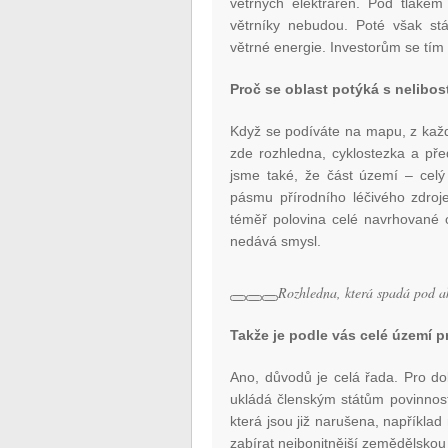
větrných elektráren. Pod tlakem
větrníky nebudou. Poté však stá
větrné energie. Investorům se tím
Proč se oblast potýká s nelibost
Když se podíváte na mapu, z každ
zde rozhledna, cyklostezka a před
jsme také, že část území – celý
pásmu přírodního léčivého zdroj
téměř polovina celé navrhované o
nedává smysl.
Rozhledna, která spadá pod a
Takže je podle vás celé území
Ano, důvodů je celá řada. Pro do
ukládá členským státům povinnos
která jsou již narušena, například
zabírat nejbonitnější zemědělsko