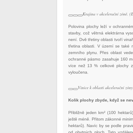
Krajina v akcelerační zóně. 
Polovina plochy leží v ochranné
stavby, což větrná elektrárna vy
není. Dvě třetiny oblasti tvoří vi
třetina oblasti. V území se také
zemního plynu. Přes oblast vede
ochranné pásmo zasahuje 160 met
více než 13 % celkové plochy z
vyloučena.
Vinice k oblasti akcelerační zóny
Kolik plochy zbyde, když se n
Přibližně jeden km² (100 hektarů
ještě méně. Přitom zákonné minim
hektarů). Navíc by se podle prav
od obytných ploch. Tato vzdálen