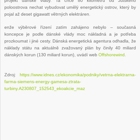
projekt dánské vlády. Ta chce 80 kilometrů od Jutského
poloostrova nechat vybudovat umělý energetický ostrov, který by
pojal až deset gigawatt větrných elektráren.
enže výběrové řízení zatím zahájeno nebylo – současná
koncepce je podle dánské vlády moc nákladná a je potřeba
prozkoumat i jiné cesty. Dánská energetická agentura odhadla, že
náklady státu na aktuálně zvažovaný plán by činily 40 miliard
dánských korun (130 miliard korun), uvádí web
Offshorewind
.
Zdroj:
https://www.idnes.cz/ekonomika/podniky/vetrna-elektrarna-
farma-siemens-energy-gamesa-ztrata-
turbiny.A230807_152543_ekoakcie_maz