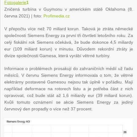
Fotogalerie
1
Zničená turbína v Guymonu v americkém státě Oklahoma (8.
června 2021)
| foto:
Profimedia.cz
V přepočtu více než 70 miliard korun. Taková je ztráta německé
společnosti Siemens Energy za první tři čtvrtletí letošního roku. Za
celý fiskální rok Siemens očekává, že bude dokonce 4,5 miliardy
eur (109 miliard korun) v minusu. Důvodem rekordní ztráty je
divize společnosti Gamesa, která vyrábí větrné turbíny.
Informace o problémech prosakují do zahraničních médií už řadu
měsíců. V červnu Siemens Energy informovala o tom, že větrné
elektrárny postavené Gamesou nejsou tak úplně v pořádku. Mají
například deformace na rotorech listu a je potřeba část z nich
opravovat, což bude stát až 1,6 miliardy eur (39 miliard korun).
Kvůli tomuto oznámení se akcie Siemens Energy za jediný
červnový den propadly o více než 37 procent.