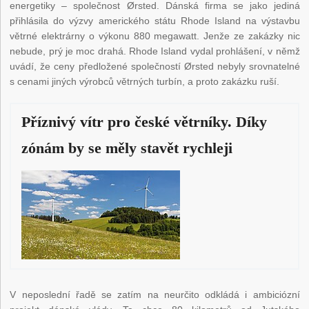
energetiky – společnost Ørsted. Dánská firma se jako jediná
přihlásila do výzvy amerického státu Rhode Island na výstavbu
větrné elektrárny o výkonu 880 megawatt. Jenže ze zakázky nic
nebude, prý je moc drahá. Rhode Island vydal prohlášení, v němž
uvádí, že ceny předložené společností Ørsted nebyly srovnatelné
s cenami jiných výrobců větrných turbín, a proto zakázku ruší.
Příznivý vítr pro české větrníky. Díky
zónám by se měly stavět rychleji
V neposlední řadě se zatím na neurčito odkládá i ambiciózní