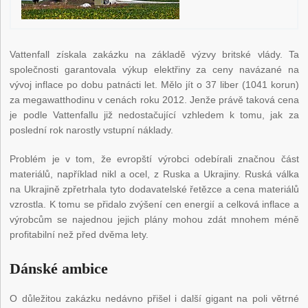
Vattenfall získala zakázku na základě výzvy britské vlády. Ta
společnosti garantovala výkup elektřiny za ceny navázané na
vývoj inflace po dobu patnácti let. Mělo jít o 37 liber (1041 korun)
za megawatthodinu v cenách roku 2012. Jenže právě taková cena
je podle Vattenfallu již nedostačující vzhledem k tomu, jak za
poslední rok narostly vstupní náklady.
Problém je v tom, že evropští výrobci odebírali značnou část
materiálů, například nikl a ocel, z Ruska a Ukrajiny. Ruská válka
na Ukrajině zpřetrhala tyto dodavatelské řetězce a cena materiálů
vzrostla. K tomu se přidalo zvýšení cen energií a celková inflace a
výrobcům se najednou jejich plány mohou zdát mnohem méně
profitabilní než před dvěma lety.
Dánské ambice
O důležitou zakázku nedávno přišel i další gigant na poli větrné