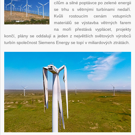
cílům a silné poptávce po zelené energii
se trhu s větrnými turbínami nedaří.
Kvůli rostoucím cenám vstupních
materiálů se výstavba větrných farem
na moři přestává vyplácet, projekty
končí, plány se oddalují a jeden z největších světových výrobců
turbín společnost Siemens Energy se topí v miliardových ztrátách.