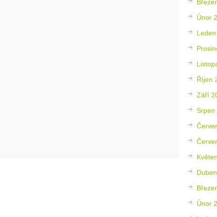
Březe
Únor 
Leden
Prosin
Listop
Říjen 
Září 2
Srpen
Červe
Červe
Květe
Duben
Březe
Únor 