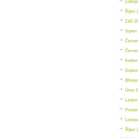
Listop
Říjen 
Září 2
Srpen
Červe
Červe
Květe
Duben
Březe
Únor 
Leden
Prosin
Listop
Říjen 