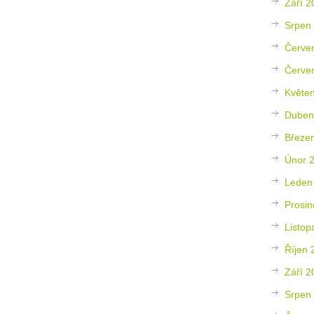
Září 2
Srpen
Červe
Červe
Květe
Duben
Březe
Únor 
Leden
Prosin
Listop
Říjen 
Září 2
Srpen