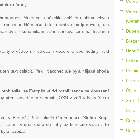
Červe
odními národy.
Červe
Emmanuela Macrona a několika dalších diplomatických
Květe
 Francie a Německa tuto iniciativu podporovalo, ale
Duben
i národy s ekonomikami silně spočívajícími na fosilních
Březe
Únor 
la tyto vůdce i k odložení večeře o dvě hodiny, řekl
Leden
Prosin
 ten text oslabit,“ řekl. Nakonec ale byla nějaká shoda
Listop
Říjen 
prohlásila, že Evropští vůdci rozbili šance na dosažení
aby před zasedáním summitu OSN v září v New Yorku
Září 2
Srpen
atu v Evropě,“ řekl mluvčí Greenpeace Stefan Krug.
Červe
ch zemí Evropě zabránila, aby už konečně vyšla z té
Červe
 byla rozbita.“