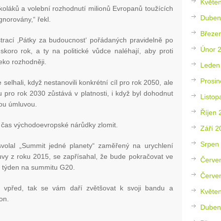
Květe
školáků a volební rozhodnutí milionů Evropanů toužících
Duben
gnorovány,“ řekl.
Březe
trací ‚Pátky za budoucnost‘ pořádaných pravidelně po
Únor 
oro rok, a ty na politické vůdce naléhají, aby proti
eko rozhodněji.
Leden
Prosin
selhali, když nestanovili konkrétní cíl pro rok 2050, ale
u pro rok 2030 zůstává v platnosti, i když byl dohodnut
Listop
kou úmluvou.
Říjen 
de čas východoevropské nárůdky zlomit.
Září 2
Srpen
volal „Summit jedné planety“ zaměřený na urychlení
luvy z roku 2015, se zapřísahal, že bude pokračovat ve
Červe
ští týden na summitu G20.
Červe
e vpřed, tak se vám daří zvětšovat k svoji bandu a
Květe
on.
Duben