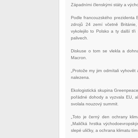
Západními členskými státy a vých
Podle francouzského prezidenta 
zdrojů 24 zemí včetně Británie,
vykolejilo to Polsko a ty další tř
palivech.
Diskuse o tom se vlekla a dohna
Macron.
„Protože my jim odmítali vyhovět a
nalezena.
Ekologistická skupina Greenpeace 
pořádné dohody a vyzvala EU, 
svolala nouzový summit.
„Toto je černý den ochrany klim
„Maličká hrstka východoevropský
slepé uličky, a ochrana klimatu tím