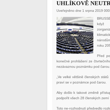
UHLÍKOVĚ NEUTR
Uveřejněno dne 1 srpna 2019 000
BRUSSEL
když p
zorgan
klimati
národům
roku 20
Před p
konečné prohlášení ze čtvrteční
nezávaznou poznámku pod čarou
„Ve velké většině členských států
praví se v poznámce pod čarou.
Aby došlo k takové změně přístup
podpořit všech 28 členských zemí
Toto ne-rozhodnutí předvedlo roz