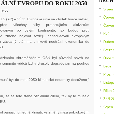
ARCH
ÁLNÍ EVROPU DO ROKU 2050
Srpen
 9:55
Červe
S (AP) – Vůdci Evropské unie ve čtvrtek hořce selhali,
řes všechny sliby protestujícím aktivistům
Červe
izovaným po celém kontinentě, jak budou proti
Květe
cké změně bojovat tvrději, nenadiktovali evropským
 závazný plán na uhlíkově neutrální ekonomiku do
Duben
50.
Březe
odzimním shromážděním OSN byl původní návrh na
Únor 
ho summitu vůdců EU v Bruselu degradován na pouhou
Leden
.
Prosin
 musí být do roku 2050 klimatické neutrality dosaženo,“
Listop
Říjen 
u, že se toto stane oficiálním cílem, tak by to muselo
Září 2
 EU.
Srpen
kol panující ohledně klimatické změny mezi pokrokovými