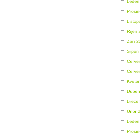
Leden
Prosin
Listop
Říjen 
Září 2
Srpen
Červe
Červe
Květe
Duben
Březe
Únor 
Leden
Prosin