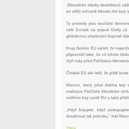
„Klimatické stávky desetitisíců zá
po větší ochraně klimatu tím byly i
Ty protesty jsou součástí demons
celé Evropě na popud Grety už sk
globálnímu oteplování bojovali dal
Krug členům EU vyčetl, že nejenže 
připomněl také, že cíl tohoto blok
čtyři roky před Pařížskou klimatic
Činitelé EU ale řekli, že ještě bu
Macron, který před dvěma lety s
realizace Pařížské klimatické úm
vnitřním boji uvnitř EU a také pří
„Když bojujete, když postupujet
dosahovat tak pokroku,“ řekl Macr
Zdroj