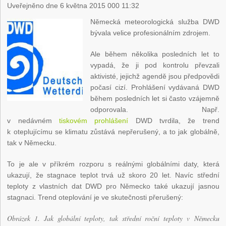
Uveřejněno dne 6 května 2015 000 11:32
Německá meteorologická služba DWD
bývala velice profesionálním zdrojem.
Ale během několika posledních let to
vypadá, že ji pod kontrolu převzali
aktivisté, jejichž agendě jsou předpovědi
počasí cizí. Prohlášení vydávaná DWD
během posledních let si často vzájemně
odporovala. Např.
v nedávném
tiskovém prohlášení
DWD tvrdila, že trend
k oteplujícímu se klimatu zůstává nepřerušený, a to jak globálně,
tak v Německu.
To je ale v příkrém rozporu s reálnými globálními daty, která
ukazují, že stagnace teplot trvá už skoro 20 let. Navíc střední
teploty z vlastních dat DWD pro Německo také ukazují jasnou
stagnaci. Trend oteplování je ve skutečnosti přerušený:
Obrázek 1. Jak globální teploty, tak střední roční teploty v Německu