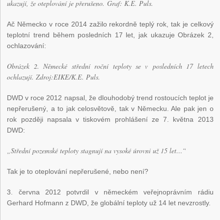
ukazují, že oteplování je přerušeno.
Graf: K.E. Puls.
Ač Německo v roce 2014 zažilo rekordně teplý rok, tak je celkový
teplotní trend během posledních 17 let, jak ukazuje Obrázek 2,
ochlazování:
Obrázek 2. Německé střední roční teploty se v posledních 17 letech
ochlazují. Zdroj:
EIKE/K.E. Puls.
DWD v roce 2012 napsal, že dlouhodobý trend rostoucích teplot je
nepřerušený, a to jak celosvětově, tak v Německu. Ale pak jen o
rok později napsala v tiskovém prohlášení ze 7. května 2013
DWD:
„Střední pozemské teploty stagnují na vysoké úrovni už 15 let…“
Tak je to oteplování nepřerušené, nebo není?
3. června 2012 potvrdil v německém veřejnoprávním rádiu
Gerhard Hofmann z DWD, že globální teploty už 14 let nevzrostly.