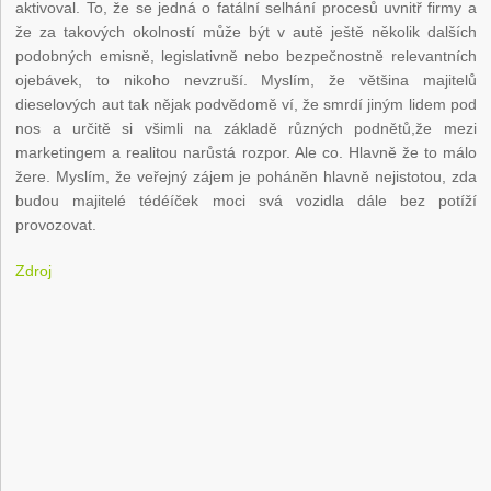
aktivoval. To, že se jedná o fatální selhání procesů uvnitř firmy a
že za takových okolností může být v autě ještě několik dalších
podobných emisně, legislativně nebo bezpečnostně relevantních
ojebávek, to nikoho nevzruší. Myslím, že většina majitelů
dieselových aut tak nějak podvědomě ví, že smrdí jiným lidem pod
nos a určitě si všimli na základě různých podnětů,že mezi
marketingem a realitou narůstá rozpor. Ale co. Hlavně že to málo
žere. Myslím, že veřejný zájem je poháněn hlavně nejistotou, zda
budou majitelé tédéíček moci svá vozidla dále bez potíží
provozovat.
Zdroj