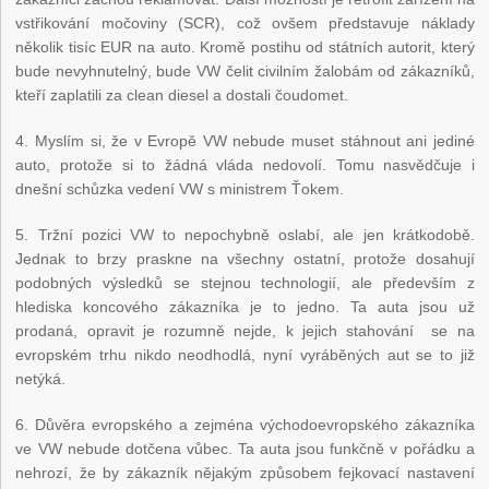
vstřikování močoviny (SCR), což ovšem představuje náklady
několik tisíc EUR na auto. Kromě postihu od státních autorit, který
bude nevyhnutelný, bude VW čelit civilním žalobám od zákazníků,
kteří zaplatili za clean diesel a dostali čoudomet.
4. Myslím si, že v Evropě VW nebude muset stáhnout ani jediné
auto, protože si to žádná vláda nedovolí. Tomu nasvědčuje i
dnešní schůzka vedení VW s ministrem Ťokem.
5. Tržní pozici VW to nepochybně oslabí, ale jen krátkodobě.
Jednak to brzy praskne na všechny ostatní, protože dosahují
podobných výsledků se stejnou technologií, ale především z
hlediska koncového zákazníka je to jedno. Ta auta jsou už
prodaná, opravit je rozumně nejde, k jejich stahování se na
evropském trhu nikdo neodhodlá, nyní vyráběných aut se to již
netýká.
6. Důvěra evropského a zejména východoevropského zákazníka
ve VW nebude dotčena vůbec. Ta auta jsou funkčně v pořádku a
nehrozí, že by zákazník nějakým způsobem fejkovací nastavení