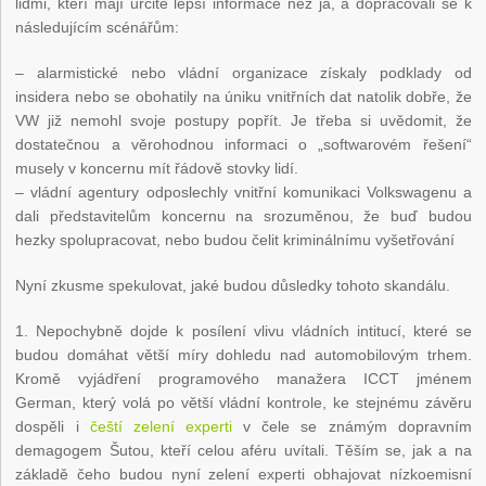
lidmi, kteří mají určitě lepší informace než já, a dopracovali se k
následujícím scénářům:
– alarmistické nebo vládní organizace získaly podklady od
insidera nebo se obohatily na úniku vnitřních dat natolik dobře, že
VW již nemohl svoje postupy popřít. Je třeba si uvědomit, že
dostatečnou a věrohodnou informaci o „softwarovém řešení“
musely v koncernu mít řádově stovky lidí.
– vládní agentury odposlechly vnitřní komunikaci Volkswagenu a
dali představitelům koncernu na srozuměnou, že buď budou
hezky spolupracovat, nebo budou čelit kriminálnímu vyšetřování
Nyní zkusme spekulovat, jaké budou důsledky tohoto skandálu.
1. Nepochybně dojde k posílení vlivu vládních intitucí, které se
budou domáhat větší míry dohledu nad automobilovým trhem.
Kromě vyjádření programového manažera ICCT jménem
German, který volá po větší vládní kontrole, ke stejnému závěru
dospěli i
čeští zelení experti
v čele se známým dopravním
demagogem Šutou, kteří celou aféru uvítali. Těším se, jak a na
základě čeho budou nyní zelení experti obhajovat nízkoemisní