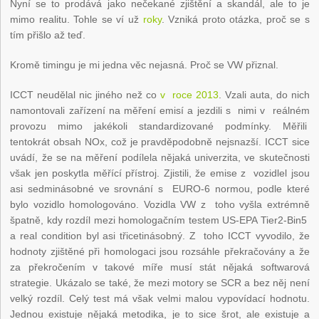
Nyní se to prodává jako nečekané zjištění a skandál, ale to je
mimo realitu. Tohle se ví už
roky
. Vzniká proto otázka, proč se s
tím přišlo až teď.
Kromě timingu je mi jedna věc nejasná. Proč se VW přiznal.
ICCT neudělal nic jiného než co
v roce 2013
. Vzali auta, do nich
namontovali zařízení na měření emisí a jezdili s nimi v reálném
provozu mimo jakékoli standardizované podmínky. Měřili
tentokrát obsah NOx, což je pravděpodobně nejsnazší. ICCT sice
uvádí, že se na měření podílela nějaká univerzita, ve skutečnosti
však jen poskytla měřící přístroj. Zjistili, že emise z vozidlel jsou
asi sedminásobné ve srovnání s EURO-6 normou, podle které
bylo vozidlo homologováno. Vozidla VW z toho vyšla extrémně
špatně, kdy rozdíl mezi homologačním testem US-EPA Tier2-Bin5
a real condition byl asi třicetinásobný. Z toho ICCT vyvodilo, že
hodnoty zjištěné při homologaci jsou rozsáhle překračovány a že
za překročením v takové míře musí stát nějaká softwarová
strategie. Ukázalo se také, že mezi motory se SCR a bez něj není
velký rozdíl. Celý test má však velmi malou vypovídací hodnotu.
Jednou existuje nějaká metodika, je to sice šrot, ale existuje a