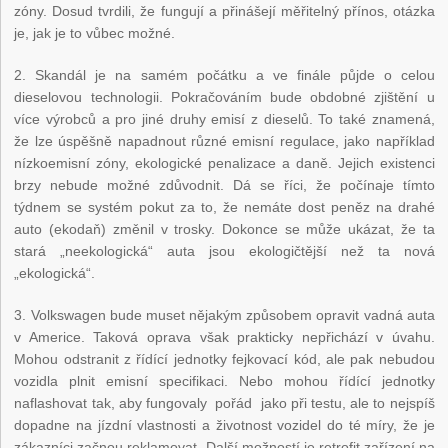
zóny. Dosud tvrdili, že fungují a přinášejí měřitelný přínos, otázka
je, jak je to vůbec možné.
2. Skandál je na samém počátku a ve finále půjde o celou
dieselovou technologii. Pokračováním bude obdobné zjištění u
více výrobců a pro jiné druhy emisí z dieselů. To také znamená,
že lze úspěšně napadnout různé emisní regulace, jako například
nízkoemisní zóny, ekologické penalizace a daně. Jejich existenci
brzy nebude možné zdůvodnit. Dá se říci, že počínaje tímto
týdnem se systém pokut za to, že nemáte dost peněz na drahé
auto (ekodaň) změnil v trosky. Dokonce se může ukázat, že ta
stará „neekologická“ auta jsou ekologičtější než ta nová
„ekologická“.
3. Volkswagen bude muset nějakým způsobem opravit vadná auta
v Americe. Taková oprava však prakticky nepřichází v úvahu.
Mohou odstranit z řídící jednotky fejkovací kód, ale pak nebudou
vozidla plnit emisní specifikaci. Nebo mohou řídící jednotky
naflashovat tak, aby fungovaly pořád jako při testu, ale to nejspíš
dopadne na jízdní vlastnosti a životnost vozidel do té míry, že je
zákazníci začnou reklamovat. Další možností je retrofit zařízení na