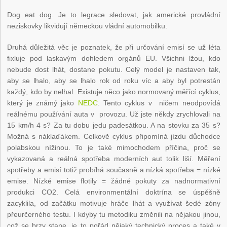
Dog eat dog. Je to legrace sledovat, jak americké provládní
neziskovky likvidují německou vládní automobilku.
Druhá důležitá věc je poznatek, že při určování emisí se už léta
fixluje pod laskavým dohledem orgánů EU. Všichni lžou, kdo
nebude dost lhát, dostane pokutu. Celý model je nastaven tak,
aby se lhalo, aby se lhalo rok od roku víc a aby byl potrestán
každý, kdo by nelhal. Existuje něco jako normovaný měřící cyklus,
který je známý jako
NEDC
. Tento cyklus v ničem neodpovídá
reálnému používání auta v provozu. Už jste někdy zrychlovali na
15 km/h 4 s? Za tu dobu jedu padesátkou. A na stovku za 35 s?
Možná s náklaďákem. Celkově cyklus připomíná jízdu důchodce
polabskou nížinou. To je také mimochodem příčina, proč se
vykazovaná a reálná spotřeba moderních aut tolik liší. Měření
spotřeby a emisí totiž probíhá současně a nízká spotřeba = nízké
emise. Nízké emise flotily = žádné pokuty za nadnormativní
produkci CO2. Celá environmentální doktrína se úspěšně
zacyklila, od začátku motivuje hráče lhát a využívat šedé zóny
přeurčerného testu. I kdyby tu metodiku změnili na nějakou jinou,
což se brzy stane, je to pořád nějaký technický proces a také v