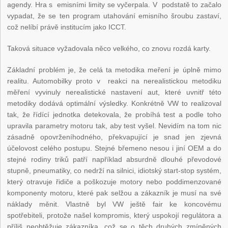
agendy. Hra s emisními limity se vyčerpala. V podstatě to začalo
vypadat, že se ten program utahování emisního šroubu zastaví,
což nelíbí právě institucím jako ICCT.
Taková situace vyžadovala něco velkého, co znovu rozdá karty.
Základní problém je, že celá ta metodika meření je úplně mimo
realitu. Automobilky proto v reakci na nerealistickou metodiku
měření vyvinuly nerealistické nastavení aut, které uvnitř této
metodiky dodává optimální výsledky. Konkrétně VW to realizoval
tak, že řídící jednotka detekovala, že probíhá test a podle toho
upravila parametry motoru tak, aby test vyšel. Nevidím na tom nic
zásadně opovrženíhodného, překvapující je snad jen zjevná
účelovost celého postupu. Stejné břemeno nesou i jiní OEM a do
stejné rodiny triků patří například absurdně dlouhé převodové
stupně, pneumatiky, co nedrží na silnici, idiotský start-stop systém,
který otravuje řidiče a poškozuje motory nebo poddimenzované
komponenty motoru, které pak selžou a zákazník je musí na své
náklady měnit. Vlastně byl VW ještě fair ke koncovému
spotřebiteli, protože našel kompromis, který uspokojí regulátora a
příliš neobtěžuje zákazníka, což se o těch druhých zmíněných