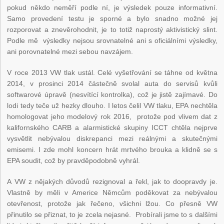
pokud někdo neměří podle ní, je výsledek pouze informativní.
Samo provedení testu je sporné a bylo snadno možné jej
rozporovat a znevěrohodnit, je to totiž naprostý aktivistický slint.
Podle mě výsledky nejsou srovnatelné ani s oficiálními výsledky,
ani porovnatelné mezi sebou navzájem.
V roce 2013 VW tlak ustál. Celé vyšetřování se táhne od května
2014, v prosinci 2014 částečně svolal auta do servisů kvůli
softwarové úpravě (nesvítící kontrolka), což je jistě zajímavé. Do
lodi tedy teče už hezky dlouho. I letos čelil VW tlaku, EPA nechtěla
homologovat jeho modelový rok 2016, protože pod vlivem dat z
kalifornského CARB a alarmistické skupiny ICCT chtěla nejprve
vysvětlit nebývalou diskrepanci mezi reálnými a skutečnými
emisemi. I zde mohl koncern hrát mrtvého brouka a klidně se s
EPA soudit, což by pravděpodobně vyhrál.
A VW z nějakých důvodů rezignoval a řekl, jak to doopravdy je.
Vlastně by měli v Americe Němcům poděkovat za nebývalou
otevřenost, protože jak řečeno, všichni lžou. Co přesně VW
přinutilo se přiznat, to je zcela nejasné. Probírali jsme to s dalšími