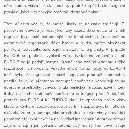
něm budou všichni hledat mezery, protože opět bude fungovat
pravidlo „když ti to nevyjde správně, dostaneš pokutu“.
Třetí důležitá věc je, že emisní limity se neustále zpříšňují. Z
politického důvodu je nezbytné, aby každá další edice emisních
regulací byla ještě extrémnější než ta předchozí, jinak začnou
alarmistické organizace dělat bordel a budou hořce obviňovat
politiky z nedostatku vůle bojovat za záchranu planety. V případě
EURO-6 se podařilo vyhlásit válku fyzikálním zákonům a při
EURO-7 se je podaří porazit. Kromě toho začíná vládnout určité
rozčarování a nervozita. Původní myšlenka už někdy od EURO-4
totiž byla, že agresivní emisní regulace prodraží automobily
natolik, že je lidi přestanou postupně používat a konvertují se na
dopravní prostředky schválené alarmistickým náboženstvím, tedy
třeba kola nebo autobusy. Jenže ono to funguje přesně opačně,
protože pro EURO-4 k EURO-5 platí, že spotřeba paliva vždy
klesla a konkurenceschopnost aut se tím naopak zvýšila. Také se
ukázalo, že auto funguje jako prostředek, kterým vlády provádějí
poměrně efektivní fiskaci a na likvidaci individuální dopravy nemají
zájem, chtějí ji jen pořádně zdanit, aby mohly financovat svoje