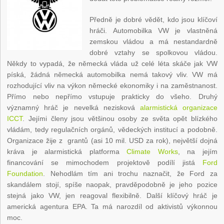
Předně je dobré vědět, kdo jsou klíčoví
hráči. Automobilka VW je vlastněná
zemskou vládou a má nestandardně
dobré vztahy se spolkovou vládou.
Někdy to vypadá, že německá vláda už celé léta skáče jak VW
píská, žádná německá automobilka nemá takový vliv. VW má
rozhodující vliv na výkon německé ekonomiky i na zaměstnanost.
Přímo nebo nepřímo vstupuje prakticky do všeho. Druhý
významný hráč je nevelká nezisková
alarmistická organizace
ICCT
. Jejími členy jsou většinou osoby ze světa opět blízkého
vládám, tedy regulačních orgánů, vědeckých institucí a podobně.
Organizace žije z grantů (asi 10 mil. USD za rok), největší dojná
kráva je alarmistická platforma
Climate Works
, na jejím
financování se mimochodem projektově podílí jistá
Ford
Foundation
. Nehodlám tím ani trochu naznačit, že Ford za
skandálem stojí, spíše naopak, pravděpodobně je jeho pozice
stejná jako VW, jen reagoval flexibilně. Další klíčový hráč je
americká agentura EPA. Ta má narozdíl od aktivistů výkonnou
moc.