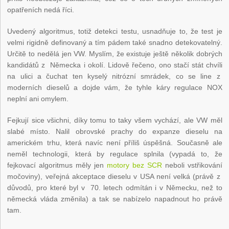
opatřeních nedá říci.
Uvedený algoritmus, totiž detekci testu, usnadňuje to, že test je
velmi rigidně definovaný a tím pádem také snadno detekovatelný.
Určitě to nedělá jen VW. Myslím, že existuje ještě několik dobrých
kandidátů z Německa i okolí. Lidově řečeno, ono stačí stát chvíli
na ulici a čuchat ten kyselý nitrózní smrádek, co se line z
moderních dieselů a dojde vám, že tyhle káry regulace NOX
neplní ani omylem.
Fejkují sice všichni, díky tomu to taky všem vychází, ale VW měl
slabé místo. Nalil obrovské prachy do expanze dieselu na
americkém trhu, která navíc není příliš úspěšná. Současně ale
neměl technologii, která by regulace splnila (vypadá to, že
fejkovací algoritmus měly jen
motory bez SCR
neboli vstřikování
močoviny), veřejná akceptace dieselu v USA není velká (právě z
důvodů, pro které byl v 70. letech odmítán i v Německu, než to
německá vláda změnila) a tak se nabízelo napadnout ho právě
tam.