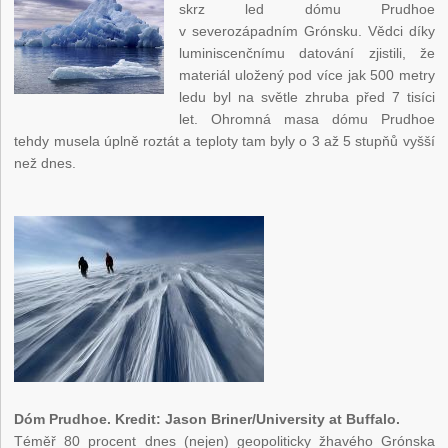
skrz led dómu Prudhoe
v severozápadním Grónsku. Vědci díky
luminiscenčnímu datování zjistili, že
materiál uložený pod více jak 500 metry
ledu byl na světle zhruba před 7 tisíci
let. Ohromná masa dómu Prudhoe
tehdy musela úplně roztát a teploty tam byly o 3 až 5 stupňů vyšší
než dnes.
Dóm Prudhoe. Kredit: Jason Briner/University at Buffalo.
Téměř 80 procent dnes (nejen) geopoliticky žhavého Grónska