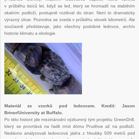
v průběhu tisíců let, když se led, který se hromadil na stabilním
skalním podloží, postupně rozléval do stran. Není to dramaticky
výrazný útvar. Pozvolna se zvedá v průběhu stovek kilometrů. Ale
současně představuje, jako všechny podobné ledovce, archív
historie klimatu a ekologie.
Materiál ze vzorků pod ledovcem. Kredit: Jason
Briner/University at Buffalo.
Po této historii jde mezinárodní výzkumný tým projektu GreenDrill,
který se provrtává na řadě míst dómu Prudhoe až na podloží.
Nedávno analyzovali ledovcová jádra z hloubky 509 metrů pod