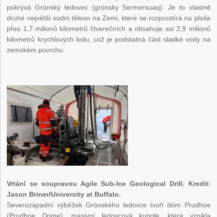
pokrývá Grónský ledovec (grónsky Sermersuaq). Je to vlastně
druhé největší vodní těleso na Zemi, které se rozprostírá na ploše
přes 1,7 milionů kilometrů čtverečních a obsahuje asi 2,9 milionů
kilometrů krychlových ledu, což je podstatná část sladké vody na
zemském povrchu.
Vrtání se soupravou Agile Sub-Ice Geological Drill. Kredit:
Jason Briner/University at Buffalo.
Severozápadní výběžek Grónského ledovce tvoří dóm Prudhoe
(Prudhoe Dome), masivní ledovcová kupole, která vznikla