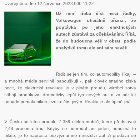
Uveřejněno dne 12 července 2023 000 11:22
Už není třeba číst mezi řádky,
Volkswagen oficiálně přiznal, že
poptávka po jeho elektrických
autech zůstává za očekáváními. Říká,
že do budoucna věří v obrat, podle
analytiků tomu ale ani sám nevěří.
Řídit se jen tím, co automobilky říkají –
a mnohá média servilně papouškují -, pak člověk snadno získá
pocit, že elektrická revoluce je v plném proudu, výrobci sotva
stíhají produkovat dramaticky lepší typ nových aut a za pár let
nebude pomalu nikdo jezdit ničím jiným. Realita je ale úplně jiná.
V Česku se letos prodalo 2 359 elektromobilů, které představují
2,48 procenta trhu. Kdyby se neprodal ani jeden, nepozná to
nikdo, je to naprosto bezvýznamné množství aut. A prodává se