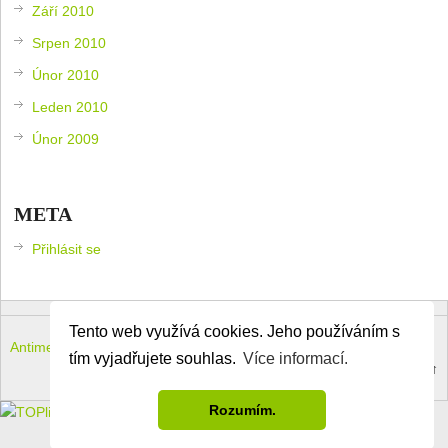
Září 2010
Srpen 2010
Únor 2010
Leden 2010
Únor 2009
META
Přihlásit se
Tento web využívá cookies. Jeho používáním s
Antimeloun – komouši dneška
Copyright © 2026.
tím vyjadřujete souhlas.
Více informací.
Theme by
MyThemeShop
.
Back to Top ↑
Rozumím.