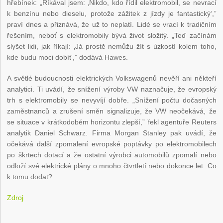
hřebínek: „Říkával jsem: ‚Nikdo, kdo řídil elektromobil, se nevrací
k benzínu nebo dieselu, protože zážitek z jízdy je fantastický‘,”
praví dnes a přiznává, že už to neplatí. Lidé se vrací k tradičním
řešením, neboť s elektromobily bývá život složitý. „Teď začínám
slyšet lidi, jak říkají: ‚Já prostě nemůžu žít s úzkostí kolem toho,
kde budu moci dobít‘,” dodává Hawes.
A světlé budoucnosti elektrických Volkswagenů nevěří ani někteří
analytici. Ti uvádí, že snížení výroby VW naznačuje, že evropský
trh s elektromobily se nevyvíjí dobře. „Snížení počtu dočasných
zaměstnanců a zrušení směn signalizuje, že VW neočekává, že
se situace v krátkodobém horizontu zlepší,” řekl agentuře Reuters
analytik Daniel Schwarz. Firma Morgan Stanley pak uvádí, že
očekává další zpomalení evropské poptávky po elektromobilech
po škrtech dotací a že ostatní výrobci automobilů zpomalí nebo
odloží své elektrické plány o mnoho čtvrtletí nebo dokonce let. Co
k tomu dodat?
Zdroj