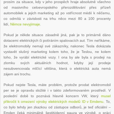
prosím za situace, kdy v jeho prospěch hraje absolutně všechno
od masivního celoevropského přerozdělování přes přízeň
automobilek a jejich marketing až po vstřícnost médií k něčemu,
co odmítá v závislosti na trhu něco mezi 80 a 100 procenty
lidí,
Němce nevyjímaje
.
Pokud je někde situace zásadně jiná, pak je to primárně dáno
dotacemi elektrických či potíráním spalovacích aut. Tím neříkáme,
že elektromobily nemají své zákazníky, nakonec Tesla dokázala
vystavět slušný marketing kolem toho, že je Teslou, ne kolem
toho, že vyrábí elektrické vozy. I ona by ale byla s prodeji na
zlomku svých aktuálních hodnot, kdyby její prodeje
nesubvencovala mlčící většina, která o elektrická auta nemá
zájem ani trochu.
Pokud nejste Tesla, máte problém, protože prodat elektromobil
per se je opravdu složité i v takto zdeformovaném prostředí. V
poslední době to poznává hlavně koncern VW, který
musel
přikročit k omezení výroby elektrických modelů ID v Emdenu
. To,
co bylo tehdy jen zkazkou od zástupce odborů, je teď oficiální –
Emden čeká minimálně šestitýdenní pauza ve výrobě, o práci