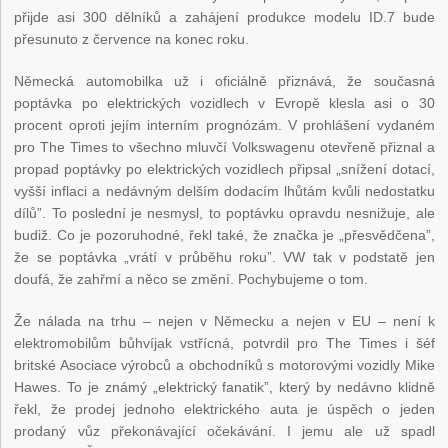
přijde asi 300 dělníků a zahájení produkce modelu ID.7 bude
přesunuto z července na konec roku.
Německá automobilka už i oficiálně přiznává, že současná
poptávka po elektrických vozidlech v Evropě klesla asi o 30
procent oproti jejím interním prognózám. V prohlášení vydaném
pro The Times to všechno mluvčí Volkswagenu otevřeně přiznal a
propad poptávky po elektrických vozidlech připsal „snížení dotací,
vyšší inflaci a nedávným delším dodacím lhůtám kvůli nedostatku
dílů”. To poslední je nesmysl, to poptávku opravdu nesnižuje, ale
budiž. Co je pozoruhodné, řekl také, že značka je „přesvědčena”,
že se poptávka „vrátí v průběhu roku”. VW tak v podstatě jen
doufá, že zahřmí a něco se změní. Pochybujeme o tom.
Že nálada na trhu – nejen v Německu a nejen v EU – není k
elektromobilům bůhvíjak vstřícná, potvrdil pro The Times i šéf
britské Asociace výrobců a obchodníků s motorovými vozidly Mike
Hawes. To je známý „elektrický fanatik”, který by nedávno klidně
řekl, že prodej jednoho elektrického auta je úspěch o jeden
prodaný vůz překonávající očekávání. I jemu ale už spadl