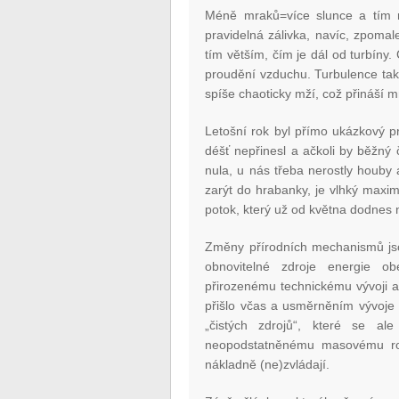
Méně mraků=více slunce a tím ry
pravidelná zálivka, navíc, zpomale
tím větším, čím je dál od turbíny. Č
proudění vzduchu. Turbulence také
spíše chaoticky mží, což přináší
Letošní rok byl přímo ukázkový pr
déšť nepřinesl a ačkoli by běžný 
nula, u nás třeba nerostly houby 
zarýt do hrabanky, je vlhký maxi
potok, který už od května dodnes
Změny přírodních mechanismů js
obnovitelné zdroje energie ob
přirozenému technickému vývoji a
přišlo včas a usměrněním vývoje 
„čistých zdrojů“, které se al
neopodstatněnému masovému roz
nákladně (ne)zvládají.