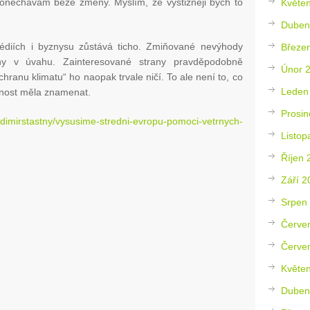
onechávám beze změny. Myslím, že výstižněji bych to
Květe
Duben
 médiích i byznysu zůstává ticho. Zmiňované nevýhody
Březe
ny v úvahu. Zainteresované strany pravděpodobně
Únor 
ochranu klimatu“ ho naopak trvale ničí. To ale není to, co
Leden
lnost měla znamenat.
Prosin
ladimirstastny/vysusime-stredni-evropu-pomoci-vetrnych-
Listop
Říjen 
Září 2
Srpen
Červe
Červe
Květe
Duben