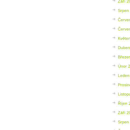
Září 2
Srpen
Červe
Červe
Květe
Duben
Březe
Únor 
Leden
Prosin
Listop
Říjen 
Září 2
Srpen