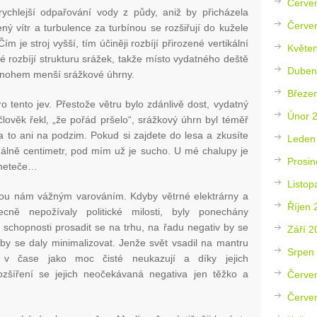
Červe
chlejší odpařování vody z půdy, aniž by přicházela
Červe
ný vítr a turbulence za turbínou se rozšiřují do kužele
ím je stroj vyšší, tím účiněji rozbíjí přirozené vertikální
Květe
 rozbíjí strukturu srážek, takže místo vydatného deště
Duben
 mnohem menší srážkové úhrny.
Březe
o tento jev. Přestože větru bylo zdánlivě dost, vydatný
Únor 
člověk řekl, „že pořád pršelo“, srážkový úhrn byl téměř
a to ani na podzim. Pokud si zajdete do lesa a zkusíte
Leden
málně centimetr, pod mím už je sucho. U mé chalupy je
Prosin
 neteče…
Listop
ou nám vážným varováním. Kdyby větrné elektrárny a
Říjen 
ecně nepožívaly politické milosti, byly ponechány
 schopnosti prosadit se na trhu, na řadu negativ by se
Září 2
by se daly minimalizovat. Jenže svět vsadil na mantru
Srpen
e v čase jako moc čisté neukazují a díky jejich
šíření se jejich neočekávaná negativa jen těžko a
Červe
Červe