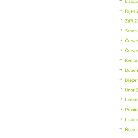
Listop
Říjen 
Září 2
Srpen
Červe
Červe
Květe
Duben
Březe
Únor 
Leden
Prosin
Listop
Říjen 