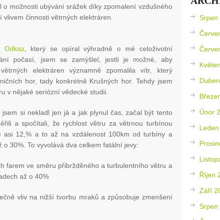
ARCH
l o možnosti ubývání srážek díky zpomalení vzdušného
 vlivem činnosti větrných elektráren.
Srpen
Červe
u
Odkaz
, který se opíral výhradně o mé celoživotní
Červe
ání počasí, jsem se zamýšlel, jestli je možné, aby
Květe
 větrných elektráren významně zpomalila vítr, který
Duben
aničních hor, tady konkrétně Krušných hor. Tehdy jsem
u v nějaké seriózní vědecké studii.
Březe
Únor 
jsem si nekladl jen já a jak plynul čas, začal být tento
řili a spočítali, že rychlost větru za větrnou turbínou
Leden
e asi 12,% a to až na vzdálenost 100km od turbíny a
Prosin
ž o 30%. To vyvolává dva celkem fatální jevy:
Listop
ých farem ve směru přibržděného a turbulentního větru a
Říjen 
padech až o 40%
Září 2
utečně vliv na nižší tvorbu mraků a způsobuje zmenšení
Srpen