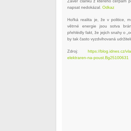
Závěr článku z kterého čerpám p
napsat nedokázal.
Odkaz
Hořká realita je, že v politice,
větrné energie jsou sotva brá
přehlédly fakt, že jejich snahy o „
by tak často vyzdvihovaná udržite
Zdroj:
https://blog.idnes.cz/v
elektraren-na-poust.Bg25100631