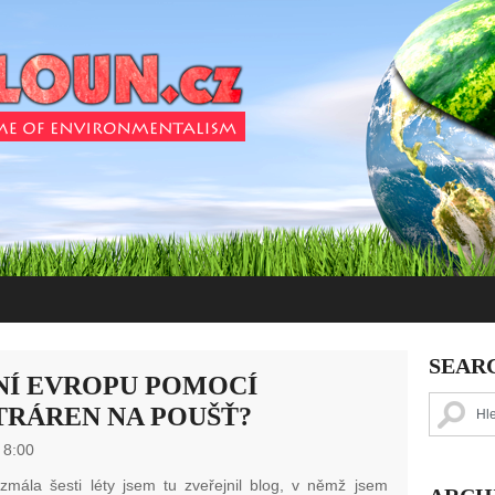
SEAR
NÍ EVROPU POMOCÍ
RÁREN NA POUŠŤ?
 8:00
zmála šesti léty jsem tu zveřejnil blog, v němž jsem