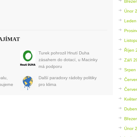
Březe
Únor 
Leden
Prosin
AJÍMAT
Listop
Říjen 
Turek pohrozil Hnutí Duha
zásahem do dotací, u Macinky
Září 2
má podporu
Srpen
alu,
Další paradoxy rádoby politiky
Červe
ebujeme
pro klima
Červe
Květe
Duben
Březe
Únor 