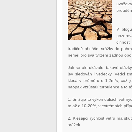
uvažova
proudění
V blog
pozorov
činnost
tradičně přinášel srážky do pohr
neměl pro svá tvrzení žádnou opor
Jak se ale ukázalo, takové otázky 
jev sledován i vědecky. Vědci změ
klesá v průměru o 1,2m/s, což j
naopak vzrůstají turbulence a to a
1. Snižuje to výkon dalších větrn
to až o 10-20%, v extrémních pří
2. Klesající rychlost větru má sk
srážek