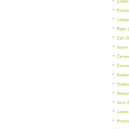
Leden
Prosin
Listop
Říjen 
Září 2
Srpen
Červe
Červe
Květe
Duben
Březe
Únor 
Leden
Prosin