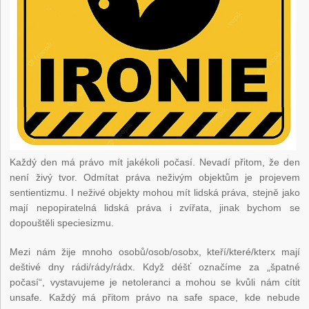
Každý den má právo mít jakékoli počasí. Nevadí přitom, že den
není živý tvor. Odmítat práva neživým objektům je projevem
sentientizmu. I neživé objekty mohou mít lidská práva, stejně jako
mají nepopiratelná lidská práva i zvířata, jinak bychom se
dopouštěli speciesizmu.
Mezi nám žije mnoho osobů/osob/osobx, kteří/které/kterx mají
deštivé dny rádi/rády/rádx. Když déšť označíme za „špatné
počasí“, vystavujeme je netoleranci a mohou se kvůli nám cítit
unsafe. Každý má přitom právo na safe space, kde nebude