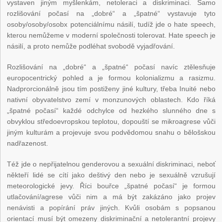
vystaven jiným myšlenkám, netoleraci a diskriminaci. Samo
rozlišování počasí na „dobré“ a „špatné“ vystavuje tyto
osoby/osoby/osobx potenciálnímu násilí, tudíž jde o hate speech,
kterou nemůžeme v moderní společnosti tolerovat. Hate speech je
násilí, a proto nemůže podléhat svobodě vyjadřování.
Rozlišování na „dobré“ a „špatné“ počasí navíc ztělesňuje
europocentrický pohled a je formou kolonializmu a rasizmu.
Nadprorcionálně jsou tím postiženy jiné kultury, třeba Inuité nebo
nativní obyvatelstvo zemí v monzunových oblastech. Kdo říká
„špatné počasí“ každé odchylce od hezkého slunného dne s
obvyklou středoevropskou teplotou, dopouští se mikroagrese vůči
jiným kulturám a projevuje svou podvědomou snahu o bělošskou
nadřazenost.
Též jde o nepřijatelnou genderovou a sexuální diskriminaci, neboť
někteří lidé se cítí jako deštivý den nebo je sexuálně vzrušují
meteorologické jevy. Říci bouřce „špatné počasí“ je formou
utlačování/agrese vůči nim a má být zakázáno jako projev
nenávisti a popírání práv jiných. Kvůli osobám s popsanou
orientací musí být omezeny diskriminační a netolerantní projevy