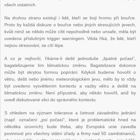
všech ostatních.
Na druhou stranu existují i lidé, kteří se bojí hromu při bouřce.
Proto by každá diskuze o bouřce nebo jiných stresujících jevech,
kvůli nimž se někdo může cítit nepohodlně nebo unsafe, měla být
uvedena příslušným trigger warningem. Věda říká, že lidé, kteří
nejsou stresováni, se cítí lépe.
A co je nejhorší, říkáme-li dešti jednoduše „špatné počasí“,
bagatelizujeme tím klimatickou změnu. Bagatelizace dokonce
může být skrytou formou popírání. Kdykoli budeme hovořit o
větru, dešti nebo jinému meteorologickém jevu, mělo by to vždy
být uvedeno vysvětlením kontextu a vazby větru a deště na
klimatickou změnu. Není přípustné, aby někdo hovořil, aniž by
uvedl diskutované věci do správného kontextu.
S ohledem na význam tolerance a četnost závadného jednání
(např. označení „psí počasí“, které je problematické hned na
několika úrovních) bude třeba, aby Evropská unie zavedla
povinnost pro všechny státní úřady a firmy nad 50 zaměstnanců,