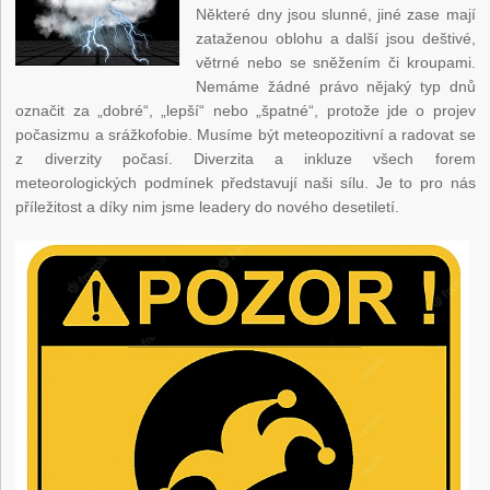
Některé dny jsou slunné, jiné zase mají
zataženou oblohu a další jsou deštivé,
větrné nebo se sněžením či kroupami.
Nemáme žádné právo nějaký typ dnů
označit za „dobré“, „lepší“ nebo „špatné“, protože jde o projev
počasizmu a srážkofobie. Musíme být meteopozitivní a radovat se
z diverzity počasí. Diverzita a inkluze všech forem
meteorologických podmínek představují naši sílu. Je to pro nás
příležitost a díky nim jsme leadery do nového desetiletí.