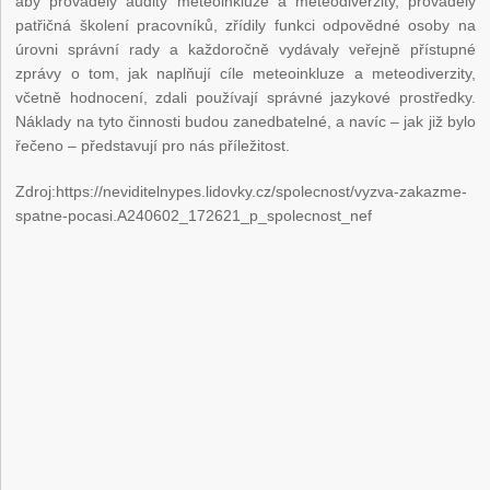
aby prováděly audity meteoinkluze a meteodiverzity, prováděly
patřičná školení pracovníků, zřídily funkci odpovědné osoby na
úrovni správní rady a každoročně vydávaly veřejně přístupné
zprávy o tom, jak naplňují cíle meteoinkluze a meteodiverzity,
včetně hodnocení, zdali používají správné jazykové prostředky.
Náklady na tyto činnosti budou zanedbatelné, a navíc – jak již bylo
řečeno – představují pro nás příležitost.
Zdroj:https://neviditelnypes.lidovky.cz/spolecnost/vyzva-zakazme-
spatne-pocasi.A240602_172621_p_spolecnost_nef