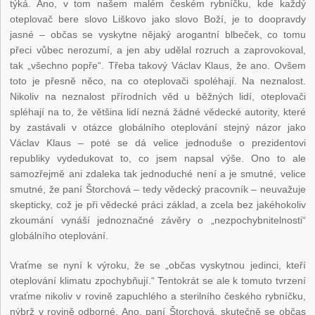
týká. Ano, v tom našem malém českém rybníčku, kde každý
oteplovač bere slovo Liškovo jako slovo Boží, je to doopravdy
jasné – občas se vyskytne nějaký arogantní blbeček, co tomu
přeci vůbec nerozumí, a jen aby udělal rozruch a zaprovokoval,
tak „všechno popře“. Třeba takový Václav Klaus, že ano. Ovšem
toto je přesně něco, na co oteplovači spoléhají. Na neznalost.
Nikoliv na neznalost přírodních věd u běžných lidí, oteplovači
spléhají na to, že většina lidí nezná žádné vědecké autority, které
by zastávali v otázce globálního oteplování stejný názor jako
Václav Klaus – poté se dá velice jednoduše o prezidentovi
republiky vydedukovat to, co jsem napsal výše. Ono to ale
samozřejmě ani zdaleka tak jednoduché není a je smutné, velice
smutné, že paní Štorchová – tedy vědecký pracovník – neuvažuje
skepticky, což je při vědecké práci základ, a zcela bez jakéhokoliv
zkoumání vynáší jednoznačné závěry o „nezpochybnitelnosti“
globálního oteplování.
Vraťme se nyní k výroku, že se „občas vyskytnou jedinci, kteří
oteplování klimatu zpochybňují.“ Tentokrát se ale k tomuto tvrzení
vraťme nikoliv v rovině zapuchlého a sterilního českého rybníčku,
nýbrž v rovině odborné. Ano, paní Štorchová, skutečně se občas