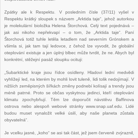
Zpátky ale k Respektu. V posledním čísle (37/11) vyšel v
Respektu krátký sloupek s názvem „Arktida taje“, jehož autorkou
je molekulární bioložka Helena Štorchová. Celý text pojednává –
jak asi nikoho nepřekvapí – o tom, že „Arktida taje“. Paní
Štorchová totiž tuhle letěla letadlem nad severním Grónskem a
všimla si, jak tam tají ledovce, z čehož lze vyvodit, že globální
oteplování existuje a jen úplný blbec může tvrdit, že ne. Abych byl
konkrétní, stěžejní pasáž sloupku ocituji:
„Subarktické kraje jsou řídce osídleny. Hladoví lední medvědi
vyhlížejí led, na kterém by mohli lovit tuleně, lidi tolik nedojímají. V
nižších zeměpisných šířkách změny podnebí kolísají a trendy jsou
méně patrné. Proto se občas vyskytnou jedinci, kteří oteplování
klimatu zpochybňují. Těm lze doporučit návstěvu Baffinova
ostrova nebo alespoň webové stránky www.snap.uaf.edu. Lidé
budou muset vynaložit velké úsilí, aby naše planeta zůstala
obyvatelná“.
Je vcelku jasné, „koho“ se asi tak část, jež jsem červeně zvýraznil,