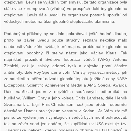
oteplování. Lewis se vyjádřil v tom smyslu, že tato organizace byla
stále více korumpovaná (vládou) ve prospěch doktríny globálního
oteplování. Lewis dále uvedl, že organizace postuně upouští od
vědeckých metod na úkor globálně oteplovacího alarmismu.
Podobnými příklady by se dalo pokračovat ještě hodně dlouho,
proto na závěr uvedu pouze stručný seznam několika málo
osobností vědeckého světa, které mají na problematiku globálního
oteplování podobný či stejný názor jako Václav Klaus. Tak
například prezident Světové federace vědců (WFS) Antonio
Zichichi, což je italský jaderný fyzik a objevitel první částice
antihmoty, dále Roy Spencer a John Christy, vynálezci metody, jak
ze satelitního měření odvodit globální teplotu (držitelé ceny NASA
Exceptional Scientific Achievement Medal a AMS Special Award).
Dále například jeden z největších současných odborníků na
hurikány, William Gray a jeho kolega Chris Landsea, dále Henrik
Svensmark a Eigil Friis-Christensen, což jsou přední odborníci
dánského Ústavu pro výzkum vesmíru v Kodani. Je Vám zřejmě
jasné, že výčtem jmen vynikajících vědců bych mohl pokračovat,
tak na závěr snad jen dodám, že kupříkladu v USA existuje tzv.
„Oregonská petice“, kterou podepsalo zhruba 30 000 vědců a