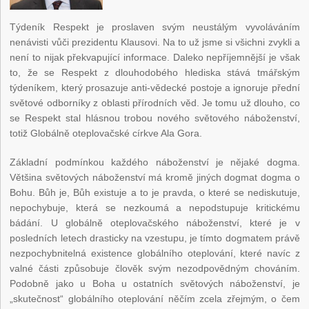
Týdeník Respekt je proslaven svým neustálým vyvoláváním
nenávisti vůči prezidentu Klausovi. Na to už jsme si všichni zvykli a
není to nijak překvapující informace. Daleko nepříjemnější je však
to, že se Respekt z dlouhodobého hlediska stává tmářským
týdeníkem, který prosazuje anti-vědecké postoje a ignoruje přední
světové odborníky z oblasti přírodních věd. Je tomu už dlouho, co
se Respekt stal hlásnou trobou nového světového náboženství,
totiž Globálně oteplovačské církve Ala Gora.
Základní podmínkou každého náboženství je nějaké dogma.
Většina světových náboženství má kromě jiných dogmat dogma o
Bohu. Bůh je, Bůh existuje a to je pravda, o které se nediskutuje,
nepochybuje, která se nezkoumá a nepodstupuje kritickému
bádání. U globálně oteplovačského náboženství, které je v
posledních letech drasticky na vzestupu, je tímto dogmatem právě
nezpochybnitelná existence globálního oteplování, které navíc z
valné části způsobuje člověk svým nezodpovědným chováním.
Podobně jako u Boha u ostatních světových náboženství, je
„skutečnost“ globálního oteplování něčím zcela zřejmým, o čem