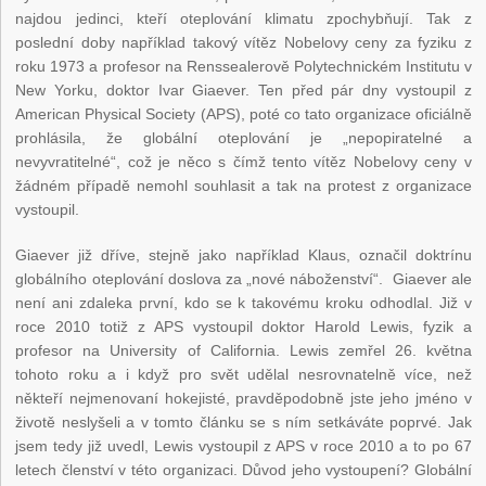
najdou jedinci, kteří oteplování klimatu zpochybňují. Tak z
poslední doby například takový vítěz Nobelovy ceny za fyziku z
roku 1973 a profesor na Renssealerově Polytechnickém Institutu v
New Yorku, doktor Ivar Giaever. Ten před pár dny vystoupil z
American Physical Society (APS), poté co tato organizace oficiálně
prohlásila, že globální oteplování je „nepopiratelné a
nevyvratitelné“, což je něco s čímž tento vítěz Nobelovy ceny v
žádném případě nemohl souhlasit a tak na protest z organizace
vystoupil.
Giaever již dříve, stejně jako například Klaus, označil doktrínu
globálního oteplování doslova za „nové náboženství“. Giaever ale
není ani zdaleka první, kdo se k takovému kroku odhodlal. Již v
roce 2010 totiž z APS vystoupil doktor Harold Lewis, fyzik a
profesor na University of California. Lewis zemřel 26. května
tohoto roku a i když pro svět udělal nesrovnatelně více, než
někteří nejmenovaní hokejisté, pravděpodobně jste jeho jméno v
životě neslyšeli a v tomto článku se s ním setkáváte poprvé. Jak
jsem tedy již uvedl, Lewis vystoupil z APS v roce 2010 a to po 67
letech členství v této organizaci. Důvod jeho vystoupení? Globální