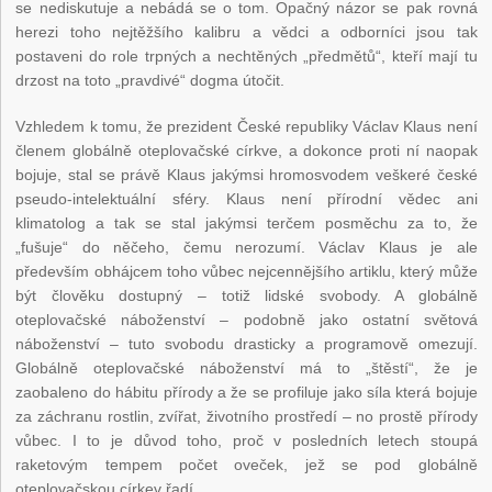
se nediskutuje a nebádá se o tom. Opačný názor se pak rovná
herezi toho nejtěžšího kalibru a vědci a odborníci jsou tak
postaveni do role trpných a nechtěných „předmětů“, kteří mají tu
drzost na toto „pravdivé“ dogma útočit.
Vzhledem k tomu, že prezident České republiky Václav Klaus není
členem globálně oteplovačské církve, a dokonce proti ní naopak
bojuje, stal se právě Klaus jakýmsi hromosvodem veškeré české
pseudo-intelektuální sféry. Klaus není přírodní vědec ani
klimatolog a tak se stal jakýmsi terčem posměchu za to, že
„fušuje“ do něčeho, čemu nerozumí. Václav Klaus je ale
především obhájcem toho vůbec nejcennějšího artiklu, který může
být člověku dostupný – totiž lidské svobody. A globálně
oteplovačské náboženství – podobně jako ostatní světová
náboženství – tuto svobodu drasticky a programově omezují.
Globálně oteplovačské náboženství má to „štěstí“, že je
zaobaleno do hábitu přírody a že se profiluje jako síla která bojuje
za záchranu rostlin, zvířat, životního prostředí – no prostě přírody
vůbec. I to je důvod toho, proč v posledních letech stoupá
raketovým tempem počet oveček, jež se pod globálně
oteplovačskou církev řadí.