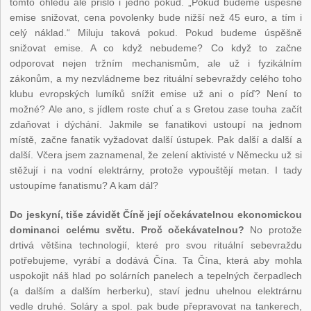
tomto ohledu ale přišlo i jedno pokud. „Pokud budeme úspěšně
emise snižovat, cena povolenky bude nižší než 45 euro, a tím i
celý náklad.“ Miluju taková pokud. Pokud budeme úspěšně
snižovat emise. A co když nebudeme? Co když to začne
odporovat nejen tržním mechanismům, ale už i fyzikálním
zákonům, a my nezvládneme bez rituální sebevraždy celého toho
klubu evropských lumíků snížit emise už ani o píď? Není to
možné? Ale ano, s jídlem roste chuť a s Gretou zase touha začít
zdaňovat i dýchání. Jakmile se fanatikovi ustoupí na jednom
místě, začne fanatik vyžadovat další ústupek. Pak další a další a
další. Včera jsem zaznamenal, že zelení aktivisté v Německu už si
stěžují i na vodní elektrárny, protože vypouštějí metan. I tady
ustoupíme fanatismu? A kam dál?
Do jeskyní, tiše závidět Číně její očekávatelnou ekonomickou
dominanci celému světu. Proč očekávatelnou?
No protože
drtivá většina technologií, které pro svou rituální sebevraždu
potřebujeme, vyrábí a dodává Čína. Ta Čína, která aby mohla
uspokojit náš hlad po solárních panelech a tepelných čerpadlech
(a dalším a dalším herberku), staví jednu uhelnou elektrárnu
vedle druhé. Soláry a spol. pak bude přepravovat na tankerech,