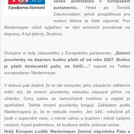
česká podržtaška v Evropském
parlamentu.
Hned po Tomáši
Zdechovském, jehož prospěšnost pro
evoluci lidstva je čistě záporná. Pan
Niedermayer učinil vyjádření ve věci emisních povolenek na
dopravu. A byl jiskrný. Doslova.
Ocitujme si tedy zlatoústého z Evropského parlamentu:
„Emisní
povolenky na dopravu budou platit až od roku 2027. Budou
je platit dodavatelé paliv, ne řidiči…,“
napsal na Twitter
europoslanec Niedermayer.
V diskusi pak doplnil, že to tak nemyslel, jeho zásadním sdělením
mělo být, že emisní povolenky nebudou vepsané přímo na
účtenku. Ceny paliva se samozřejmě zvednou a zaplatí je
spotřebitel. Takhle emisní povolenky fungují. Základem podle
Niedermayera je, že to nebude mnoho. Jen 140,- měsíčně při
jízdě v úsporném voze, s menší váhou a kratšími i méně častými
cestami. A pod podmínkou, že budeme dobře snižovat emise.
Hrdý Evropan Luděk Niedermayer (laciná nápodoba Pata a