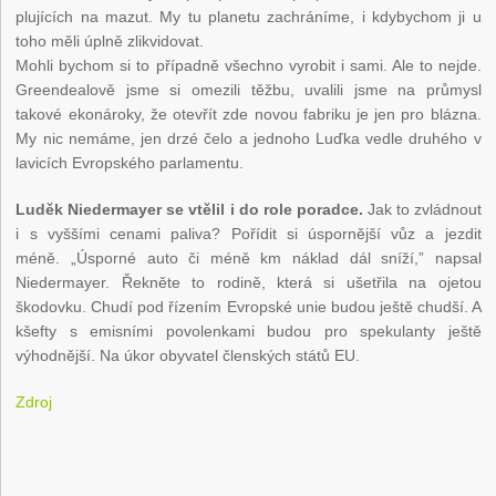
plujících na mazut. My tu planetu zachráníme, i kdybychom ji u
toho měli úplně zlikvidovat.
Mohli bychom si to případně všechno vyrobit i sami. Ale to nejde.
Greendealově jsme si omezili těžbu, uvalili jsme na průmysl
takové ekonároky, že otevřít zde novou fabriku je jen pro blázna.
My nic nemáme, jen drzé čelo a jednoho Luďka vedle druhého v
lavicích Evropského parlamentu.
Luděk Niedermayer se vtělil i do role poradce.
Jak to zvládnout
i s vyššími cenami paliva? Pořídit si úspornější vůz a jezdit
méně. „Úsporné auto či méně km náklad dál sníží,” napsal
Niedermayer. Řekněte to rodině, která si ušetřila na ojetou
škodovku. Chudí pod řízením Evropské unie budou ještě chudší. A
kšefty s emisními povolenkami budou pro spekulanty ještě
výhodnější. Na úkor obyvatel členských států EU.
Zdroj