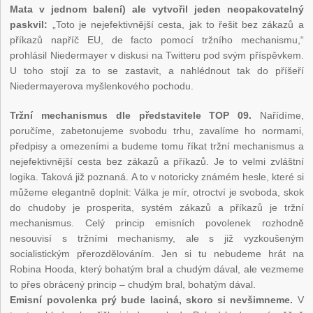
Mata v jednom balení) ale vytvořil jeden neopakovatelný
paskvil:
„Toto je nejefektivnější cesta, jak to řešit bez zákazů a
příkazů napříč EU, de facto pomocí tržního mechanismu,“
prohlásil Niedermayer v diskusi na Twitteru pod svým příspěvkem.
U toho stojí za to se zastavit, a nahlédnout tak do příšeří
Niedermayerova myšlenkového pochodu.
Tržní mechanismus dle představitele TOP 09.
Nařídíme,
poručíme, zabetonujeme svobodu trhu, zavalíme ho normami,
předpisy a omezeními a budeme tomu říkat tržní mechanismus a
nejefektivnější cesta bez zákazů a příkazů. Je to velmi zvláštní
logika. Taková již poznaná. A to v notoricky známém hesle, které si
můžeme elegantně doplnit: Válka je mír, otroctví je svoboda, skok
do chudoby je prosperita, systém zákazů a příkazů je tržní
mechanismus. Celý princip emisních povolenek rozhodně
nesouvisí s tržními mechanismy, ale s již vyzkoušeným
socialistickým přerozdělováním. Jen si tu nebudeme hrát na
Robina Hooda, který bohatým bral a chudým dával, ale vezmeme
to přes obrácený princip – chudým bral, bohatým dával.
Emisní povolenka prý bude laciná, skoro si nevšimneme.
V