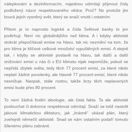
nálepkování a dezinformacím, najednou odmítají přijmout čísly
podložený názor respektovaného vědce. Proč? No protože jim
bourá jejich vysněný svět, který se snaží vnutit i ostatním.
Přitom je to naprosto logické a čísla Světové banky to jen
podtrhují. Není nic globálnějšího než klima. A i kdyby aktivisté
stokrát přepočítávali emise na hlavu, tak nic nezmění na tom, že
pro klima je klíčové celkové množství vypuštěných emisí. A stejně
tak, i kdyby se aktivisté postavili na hlavu, tak další a další
snižování emisí u nás či v EU klimatu nijak nepomůže, pokud se
nepřidá zbytek světa, tedy těch 77 procent emisí, za které nikdo
neplatí žádné povolenky, ale hlavně 77 procent emisí, které nikdo
nesnižuje. Naopak, stále rostou, takže brzy těch neplacených
emisí bude přes 80 procent.
To není žádná fosilní ideologie, ale čistá fakta. Ta ale aktivisté
poslouchat či dokonce respektovat odmítají. Snaží se totiž nastolit
jakousi klimatickou diktaturu, jak „krásně“ ukázal plán, který
zveřejnili němečtí aktivisté. Snad se nám ostatním podaří tomuto
šílenému plánu zabránit.