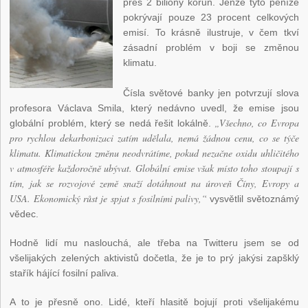
přes 2 biliony korun. Jenže tyto peníze
pokrývají pouze 23 procent celkových
emisí. To krásně ilustruje, v čem tkví
zásadní problém v boji se změnou
klimatu.
Čísla světové banky jen potvrzují slova
profesora Václava Smila, který nedávno uvedl, že emise jsou
„Všechno, co Evropa
globální problém, který se nedá řešit lokálně.
pro rychlou dekarbonizaci zatím udělala, nemá žádnou cenu, co se týče
klimatu. Klimatickou změnu neodvrátíme, pokud nezačne oxidu uhličitého
v atmosféře každoročně ubývat. Globální emise však místo toho stoupají s
tím, jak se rozvojové země snaží dotáhnout na úroveň Číny, Evropy a
USA. Ekonomický růst je spjat s fosilními palivy,“
vysvětlil světoznámý
vědec.
Hodně lidí mu naslouchá, ale třeba na Twitteru jsem se od
všelijakých zelených aktivistů dočetla, že je to prý jakýsi zapšklý
stařík hájící fosilní paliva.
A to je přesně ono. Lidé, kteří hlasitě bojují proti všelijakému