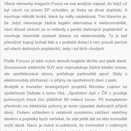
Vlivný německý magazín Focus ve své analýze napsal, že když už
byl návrh na úrovni EP schválen, je třeba se dívat dopředu. A
navrhuje několik kroků, které by měly následovat. Tím hlavním je,
že „když neexistuje žádná legální alternativa k elektromobilitě,
není důvod utrácet za ni miliardy z peněz daňových poplatníků“ a
navrhuje okamžitě zastavit dotace na elektromobily. Ty si teď
převážně kupují bohatí lidé a v podobě dotací k nim proudí peníze
od všech daňových poplatníků, tedy i od těch chudých.
Podle Focusu je také nutné donutit majitele těchto aut platit daně.
Dvoutunové elektrické SUV sice neprodukuje žádné lokální emise,
ale opotřebovává silnice, potřebuje parkoviště apod. Státy s
elektromobily přicházejí i o příjmy ze spotřebních daní z paliv.
Analytik a manažer strategických projektů Miroslav Lopour ze
společnosti Delloite k tomu říká: „Spotřební daň v ČR z prodeje
pohonných hmot činí přibližně 80 miliard korun. Při kompletním
přechodu na elektrické pohony je tento výpadek daňových příjmů
daný. Ovšem vzhledem k relativně vysokému zatížení elektřiny
daněmi a poplatky bych nečekal, že stát ještě dál na této komoditě
zvýší daně. Navíc je nutné si uvědomit, že minimálně v rodinných