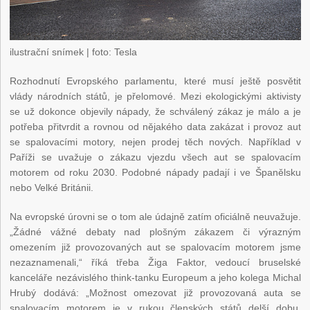
ilustrační snímek
| foto: Tesla
Rozhodnutí Evropského parlamentu, které musí ještě posvětit
vlády národních států, je přelomové. Mezi ekologickými aktivisty
se už dokonce objevily nápady, že schválený zákaz je málo a je
potřeba přitvrdit a rovnou od nějakého data zakázat i provoz aut
se spalovacími motory, nejen prodej těch nových. Například v
Paříži se uvažuje o zákazu vjezdu všech aut se spalovacím
motorem od roku 2030. Podobné nápady padají i ve Španělsku
nebo Velké Británii.
Na evropské úrovni se o tom ale údajně zatím oficiálně neuvažuje.
„Žádné vážné debaty nad plošným zákazem či výrazným
omezením již provozovaných aut se spalovacím motorem jsme
nezaznamenali,“ říká třeba Žiga Faktor, vedoucí bruselské
kanceláře nezávislého think-tanku Europeum a jeho kolega Michal
Hrubý dodává: „Možnost omezovat již provozovaná auta se
spalovacím motorem je v rukou členských států delší dobu,