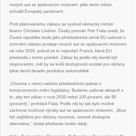
nových aut se spalovacím motorem, plán tento měsíc
schválil Evropský parlament.
Proti plánovanému zákazu se vyslovil německý ministr
financí Christian Lindner. Český premiér Petr Fiala uvedl, že
Česká republika bude jako předsednická země EU usilovat o
zmírnění zákazu prodeje nových aut se spalovacím motorem
od roku 2035, pokud se to nepodaří Francii, která EU
předsedá v tomto pololetí. Zákaz by podle něj neměl být
stoprocentní, měl by se kvůli dostupnosti vozidel pro občany
týkat devíti desetin produkce automobilek.
„Chceme v rámci našeho předsednictví jednat o
kompromisním znění legislativy. Budeme usilovat alespoň o
to, aby ten zákaz v roce 2035 nebyl 100 procent, ale 90
(procent),“ prohlásil Fiala. Podle něj by tak bylo možné
zachovat možnost výroby aut se spalovacím motorem. „Musí
být zajištěna pro občany rozumná, cenově dostupná
alternativa,“ dodal předseda české vlády.