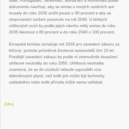
Itálie, Portugalsko, Slovensko, Bulharsko a Rumunsko podle
dokumentu navrhují, aby se emise u nových osobních aut
musely do roku 2035 snížit pouze o 90 procent a aby se
stoprocentní snížení posunulo na rok 2040. U lehkých
užitkových vozů by podle jejich návrhu měly emise do roku
2035 klesnout o 80 procent a do roku 2040 o 100 procent.
Evropská komise označuje rok 2035 pro zavedení zákazu za
klíčový, protože průměrná životnost automobilů činí 15 let.
Pozdější zavedení zákazu by podle ní znemožnilo dosažení
uhlíkové neutrality do roku 2050. Uhlíková neutralita
znamená, že se do ovzduší nebude vypouštět více
skleníkových plynů, než kolik jich může být technicky
uskladněno nebo kolik příroda může sama vstřebat.
Zdroj