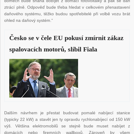
domech bude snaha dobíjet z domácí fotovoltaiky a pak se daň
ztrácí plně. Odpověď bude třeba hledat v celkovém přenastavení
daňového systému, těžko budou spotřebitelé při volbě vozu brát
ohled na daňový systém.“
Česko se v čele EU pokusí zmírnit zákaz
spalovacích motorů, slíbil Fiala
Dalším návrhem je přestat budovat pomalé nabíjecí stanice
(typicky 22 kW) a stavět jen ty opravdu rychlonabíjecí od 150 kW
výš. Většina elektromobilů se stejně bude muset nabíjet z
domácích nebo firemních wallboxů. Zároveň by všem