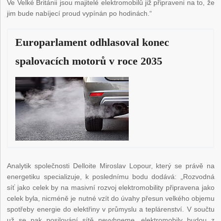
Ve Velké Británii jsou majitelé elektromobilů již připraveni na to, že
jim bude nabíjecí proud vypínán po hodinách.“
Europarlament odhlasoval konec
spalovacích motorů v roce 2035
Analytik společnosti Delloite Miroslav Lopour, který se právě na
energetiku specializuje, k poslednímu bodu dodává: „Rozvodná
síť jako celek by na masivní rozvoj elektromobility připravena jako
celek byla, nicméně je nutné vzít do úvahy přesun velkého objemu
spotřeby energie do elektřiny v průmyslu a teplárenství. V součtu
už se pak posilování sítě nevyhneme, elektromobily budou z