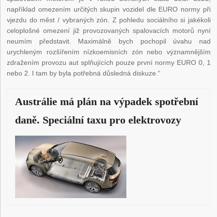
například omezením určitých skupin vozidel dle EURO normy při
vjezdu do měst / vybraných zón. Z pohledu sociálního si jakékoli
celoplošné omezení již provozovaných spalovacích motorů nyní
neumím představit. Maximálně bych pochopil úvahu nad
urychleným rozšířením nízkoemisních zón nebo významnějším
zdražením provozu aut splňujících pouze první normy EURO 0, 1
nebo 2. I tam by byla potřebná důsledná diskuze.“
Austrálie má plán na výpadek spotřební
daně. Speciální taxu pro elektrovozy