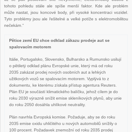
tohoto pohledu stále ale spíše menší faktor. Kde ale problém
může nastat, jsou koncové body, při vysoké koncentraci vozidel.
Tyto problémy jsou ale řešitelné a velké potíže s elektromobilitou
nečekám.“
Pětice zemí EU chce odklad zákazu prodeje aut se
spalovacím motorem
Itálie, Portugalsko, Slovensko, Bulharsko a Rumunsko usilují
o pětiletý odklad plánu Evropské unie, který má od roku
2035 zakázat prodej nových osobních aut a lehkých
užitkových vozů se spalovacím motorem. Vyplývá to z
dokumentu, ke kterému získala přístup agentura Reuters.
Plán EU je součástí klimatického balíčku, jehož cílem je do
roku 2030 výrazně snížit emise skleníkových plynů, aby unie
do roku 2050 dosáhla uhlíkové neutrality.
Plán navrhla Evropská komise. Požaduje, aby se do roku
2035 emise oxidu uhličitého u nových automobilů snížily o
100 procent. Požadavek znemožní od roku 2035 prodej