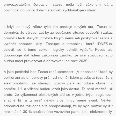
provozovatelům čerpacích stanic měla být zákonem dána
povinnost do určité doby instalovat i rychlonabíjecí stanici.
I když se nový zákaz týká jen prodeje nových aut, Focus se
domnívá, že výrobci aut by za současné situace podpořili i zákaz
provozu těch starých, protože by jim nemuseli poskytovat servis a
vyrábět náhradní díly. Zástupci automobilek, které iDNES.cz
oslovil, se k tomu celkem logicky odmítli vyjádřit, Focus ale
doporučuje dát lidem zákonnou záruku, že své spalovací auto
budou moct provozovat a opravovat i po roce 2035.
A jako poslední bod Focus radí upřímnost: „V neposlední řadě by
politici ani automobilový průmysl neměli lidem prodávat iluze, že s
elektromobilitou se stávající vozový park jednoduše obmění v
poměru 1:1 a všichni budou jezdit jako dosud. To není možné, už
proto, že výkonnost elektrických sítí se v jednotlivých regionech
značně liší a „snese“ někdy více, jindy méně e-aut. Někteří
odborníci na rozvodné sítě předpokládají, že by bylo možné využít
maximálně 30 % současného vozového parku jako elektromobily.