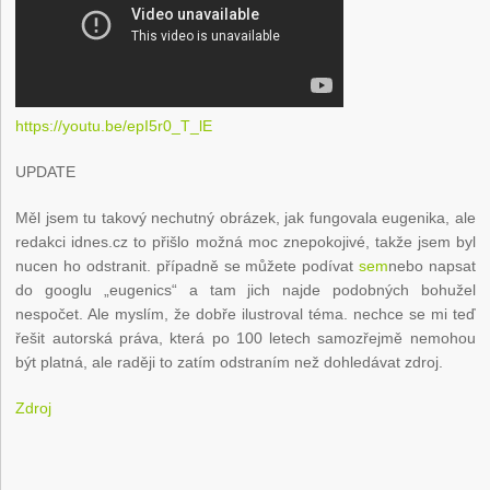
https://youtu.be/epI5r0_T_lE
UPDATE
Měl jsem tu takový nechutný obrázek, jak fungovala eugenika, ale
redakci idnes.cz to přišlo možná moc znepokojivé, takže jsem byl
nucen ho odstranit. případně se můžete podívat
sem
nebo napsat
do googlu „eugenics“ a tam jich najde podobných bohužel
nespočet. Ale myslím, že dobře ilustroval téma. nechce se mi teď
řešit autorská práva, která po 100 letech samozřejmě nemohou
být platná, ale raději to zatím odstraním než dohledávat zdroj.
Zdroj