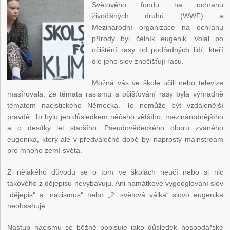
Světového fondu na ochranu
živočišných druhů (WWF) a
Mezinárodní organizace na ochranu
přírody byl čelník eugenik. Volal po
očištění rasy od podřadných lidí, kteří
dle jeho slov znečišťují rasu.
Možná vás ve škole učili nebo televize
masírovala, že témata rasismu a očišťování rasy byla výhradně
tématem nacistického Německa. To nemůže být vzdálenější
pravdě. To bylo jen důsledkem něčeho většího, mezinárodnějšího
a o desítky let staršího. Pseudovědeckého oboru zvaného
eugenika, který ale v předválečné době byl naprostý mainstream
pro mnoho zemí světa.
Z nějakého důvodu se o tom ve školách neučí nebo si nic
takového z dějepisu nevybavuju. Ani namátkové vygooglování slov
„dějepis“ a „nacismus“ nebo „2. světová válka“ slovo eugenika
neobsahuje.
Nástup nacismu se běžně popisuje jako důsledek hospodářské