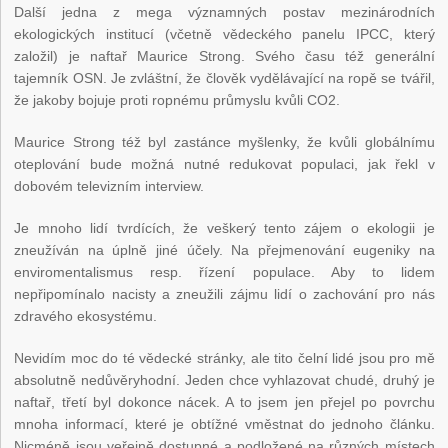
Další jedna z mega významných postav mezinárodních
ekologických institucí (včetně vědeckého panelu IPCC, který
založil) je naftař Maurice Strong. Svého času též generální
tajemník OSN. Je zvláštní, že člověk vydělávající na ropě se tvářil,
že jakoby bojuje proti ropnému průmyslu kvůli CO2.
Maurice Strong též byl zastánce myšlenky, že kvůli globálnímu
oteplování bude možná nutné redukovat populaci, jak řekl v
dobovém televizním interview.
Je mnoho lidí tvrdících, že veškerý tento zájem o ekologii je
zneužíván na úplně jiné účely. Na přejmenování eugeniky na
enviromentalismus resp. řízení populace. Aby to lidem
nepřipomínalo nacisty a zneužili zájmu lidí o zachování pro nás
zdravého ekosystému.
Nevidím moc do té vědecké stránky, ale tito čelní lidé jsou pro mě
absolutně nedůvěryhodní. Jeden chce vyhlazovat chudé, druhý je
naftař, třetí byl dokonce nácek. A to jsem jen přejel po povrchu
mnoha informací, které je obtížné vměstnat do jednoho článku.
Nicméně jsou veřejně dostupné a podložené na různých místech