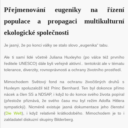
Přejmenování eugeniky na řízení
populace a propagaci multikulturní
ekologické společnosti
Je jasný, že po konci války se stalo slovo „eugenika“ tabu.
Ale ti samí lidé včetně Juliana Huxleyho (po válce též prvního
ředitele UNESCO) dále byli veřejně aktivní.. tentokrát ale v tématu
tolerance, diverzity, rovnoprávnosti a ochrany životního prostředí.
Mimochodem Světový fond na ochranu živočišných druhů s
Huxleym spoluzaložil též Princ Bernhard. Ten byl dokonce přímo
nácek a člen SS a NDSAP, i když to do konce svého života popíral
(přestože přiznává, že svého času mu byl režim Adolfa Hitlera
sympatický). Nicméně existuje jasná dokumentace jeho členství
(
Die Welt
), i když relativně krátkodobého. Mimochodem je to i
zakladatel diskuzní skupiny Bilderberg.