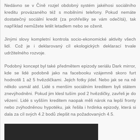
Nedávno se v Číně rozjel obdobný systém jakéhosi sociálního
kreditu provázaného též s mobilními telefony. Pokud nemáte
dostatečný sociální kredit (za prohřešky se vám odečítá), tak
například nemůžete letět letadlem nebo se oženit.
Jinými slovy kompletní kontrola socio-ekonomické aktivity všech
lidí. Což je i deklarovaný cíl ekologických deklarací trvale
udržitelného rozvoje.
Podobný koncept byl také předmětem epizody seriálu Dark mirror,
kde se lidé podobně jako na facebooku vzájemně skoro furt
hodnotili 1 až 5 hvězdičkami. Jejich fotky jídel. Nebo jak se na ně
někdo usmál atd. Lidé s menším sociálním kreditem byli státem
znevýhodněni. Pokud jim klesl tuším pod 2 hvězdičky, zavřeli je do
vězení. Lidé s vyšším kreditem naopak měli nárok na lepší fronty
nebo zvýhodněnou hypotéku, jak řešila i hrdinka epizody, která si
dala za cíl svých 4.2 bodů zlepšit na požadovaných 4.5.