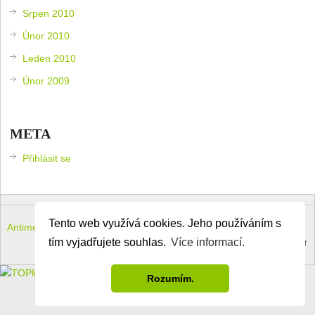
Srpen 2010
Únor 2010
Leden 2010
Únor 2009
META
Přihlásit se
Tento web využívá cookies. Jeho používáním s
Antimeloun – komouši dneška
Copyright © 2026.
tím vyjadřujete souhlas.
Více informací.
Theme by
MyThemeShop
.
Back to Top ↑
Rozumím.