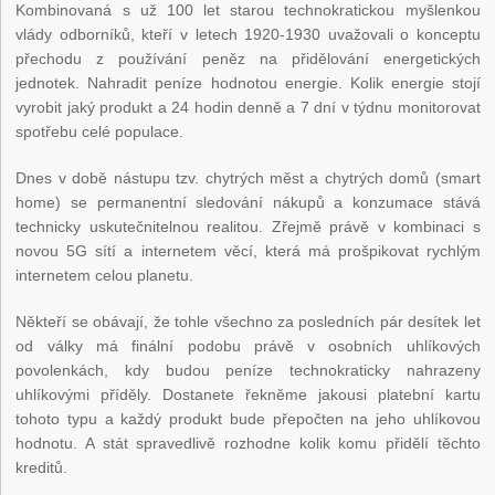
Kombinovaná s už 100 let starou technokratickou myšlenkou
vlády odborníků, kteří v letech 1920-1930 uvažovali o konceptu
přechodu z používání peněz na přidělování energetických
jednotek. Nahradit peníze hodnotou energie. Kolik energie stojí
vyrobit jaký produkt a 24 hodin denně a 7 dní v týdnu monitorovat
spotřebu celé populace.
Dnes v době nástupu tzv. chytrých měst a chytrých domů (smart
home) se permanentní sledování nákupů a konzumace stává
technicky uskutečnitelnou realitou. Zřejmě právě v kombinaci s
novou 5G sítí a internetem věcí, která má prošpikovat rychlým
internetem celou planetu.
Někteří se obávají, že tohle všechno za posledních pár desítek let
od války má finální podobu právě v osobních uhlíkových
povolenkách, kdy budou peníze technokraticky nahrazeny
uhlíkovými příděly. Dostanete řekněme jakousi platební kartu
tohoto typu a každý produkt bude přepočten na jeho uhlíkovou
hodnotu. A stát spravedlivě rozhodne kolik komu přidělí těchto
kreditů.