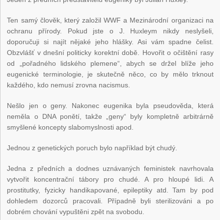
Ten samý člověk, který založil WWF a Mezinárodní organizaci na
ochranu přírody. Pokud jste o J. Huxleym nikdy neslyšeli,
doporučuji si najít nějaké jeho hlášky. Asi vám spadne čelist.
Obzvlášť v dnešní politicky korektní době. Hovořit o očištění rasy
od „pořadného lidského plemene“, abych se držel blíže jeho
eugenické terminologie, je skutečně něco, co by mělo trknout
každého, kdo nemusí zrovna nacismus.
Nešlo jen o geny. Nakonec eugenika byla pseudověda, která
neměla o DNA ponětí, takže „geny“ byly kompletně arbitrárně
smyšlené koncepty slabomyslnosti apod.
Jednou z genetických poruch bylo například být chudý.
Jedna z předních a dodnes uznávaných feministek navrhovala
vytvořit koncentrační tábory pro chudé. A pro hloupé lidi. A
prostitutky, fyzicky handikapované, epileptiky atd. Tam by pod
dohledem dozorců pracovali. Případně byli sterilizováni a po
dobrém chování vypuštěni zpět na svobodu.