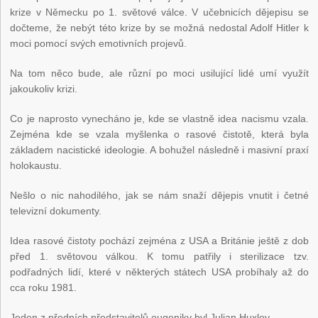
krize v Německu po 1. světové válce. V učebnicích dějepisu se
dočteme, že nebýt této krize by se možná nedostal Adolf Hitler k
moci pomocí svých emotivních projevů.
Na tom něco bude, ale různí po moci usilující lidé umí využít
jakoukoliv krizi.
Co je naprosto vynecháno je, kde se vlastně idea nacismu vzala.
Zejména kde se vzala myšlenka o rasové čistotě, která byla
základem nacistické ideologie. A bohužel následně i masivní praxí
holokaustu.
Nešlo o nic nahodilého, jak se nám snaží dějepis vnutit i četné
televizní dokumenty.
Idea rasové čistoty pochází zejména z USA a Británie ještě z dob
před 1. světovou válkou. K tomu patřily i sterilizace tzv.
podřadných lidí, které v některých státech USA probíhaly až do
cca roku 1981.
Jeden z předních představitelů eugeniky byl Julian Huxley.