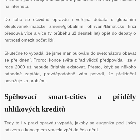
na internetu.
Do toho se očividně opravdu i veřejná debata o globálním
oteplování/klimatické změně/globálním ohřívání/klimatické krizi
přesouvá více a více (v průběhu už desítek let) opět do debaty o
nutnosti omezit počet lidí.
Skutečně to vypadá, že jsme manipulování do světonázoru obávat
se přelidnění. Proroci konce světa z řad vědců předpovídali, že v
roce 2000 už nebude Británie existovat. Přesto, když se někoho
náhodně zeptáte, pravděpodobně vám potvrdí, že přelidnění
považuje za problém.
Spěhovací smart-cities a příděly
uhlíkových kreditů
Tedy to i v praxi opravdu vypadá, jakoby se eugenika pod jiným
názvem a konceptem vracela zpět do čela dění.