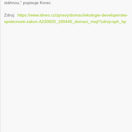
stáhnou,“ popisuje Korec.
Zdroj:
https://www.idnes.cz/zpravy/domaci/ekologie-developerske-
spolecnosti-zakon.A230820_180440_domaci_mejt?zdroj=sph_hp