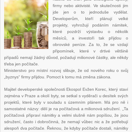
firmy nebo aktivisté. Ve skutečnosti jim
jde jen o to jednoduše vydělat.
Developerům, kteří plánují velké
projekty, vyhrožují podáním námitek,
které pozdrží výstavbu o několik
měsíců, a investoři tak přijdou o
obrovské peníze. Za to, že se vzdají
připomínek, které v drtivé většině
případů nemají žádný důvod, požadují milionové částky, ale někdy
třeba jen počítače.
Ministerstvo pro místní rozvoj slibuje, že od nového roku o svůj
„byznys“ firmy přijdou. Pomoct k tomu má změna zákona.
Majitel developerské společnosti Ekospol Evžen Korec, který staví
zejména v Praze a okolí byty, se setkal s vyděrači u desítek svých
projektů, které byly v souladu s územním plánem. Má pro ně i
samostatné názvy: dělí je na počítačová a milionová sdružení. „Ta
počítačová připraví námitky a velmi slušně nám popíšou, že jsou
sdružení, často i dobročinná, že nemají vůbec nic a že potřebují
alespoň dva počítače. Řeknou, že kdyby počítače dostali, námitky