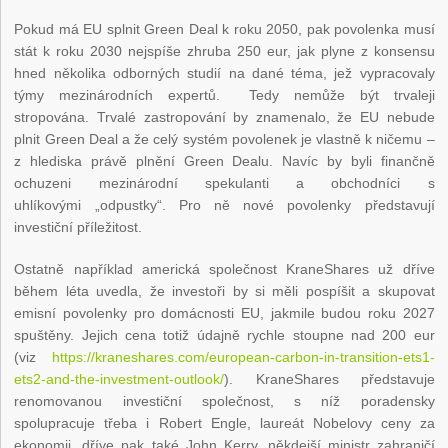
Pokud má EU splnit Green Deal k roku 2050, pak povolenka musí
stát k roku 2030 nejspíše zhruba 250 eur, jak plyne z konsensu
hned několika odborných studií na dané téma, jež vypracovaly
týmy mezinárodních expertů. Tedy nemůže být trvaleji
stropována. Trvalé zastropování by znamenalo, že EU nebude
plnit Green Deal a že celý systém povolenek je vlastně k ničemu –
z hlediska právě plnění Green Dealu. Navíc by byli finančně
ochuzeni mezinárodní spekulanti a obchodníci s
uhlíkovými „odpustky“. Pro ně nové povolenky představují
investiční příležitost.
Ostatně například americká společnost KraneShares už dříve
během léta uvedla, že investoři by si měli pospíšit a skupovat
emisní povolenky pro domácnosti EU, jakmile budou roku 2027
spuštěny. Jejich cena totiž údajně rychle stoupne nad 200 eur
(viz
https://kraneshares.com/european-carbon-in-transition-ets1-
ets2-and-the-investment-outlook/
). KraneShares představuje
renomovanou investiční společnost, s níž poradensky
spolupracuje třeba i Robert Engle, laureát Nobelovy ceny za
ekonomii, dříve pak také John Kerry, někdejší ministr zahraničí