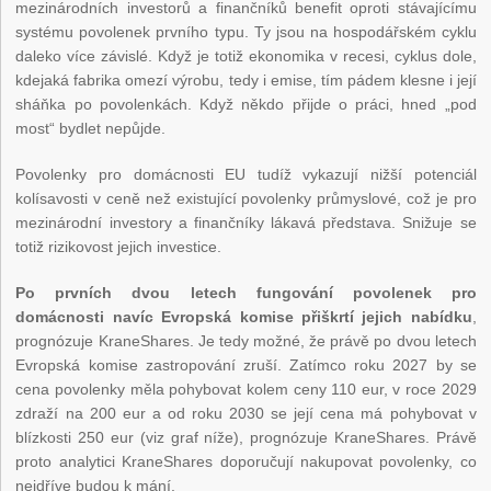
mezinárodních investorů a finančníků benefit oproti stávajícímu
systému povolenek prvního typu. Ty jsou na hospodářském cyklu
daleko více závislé. Když je totiž ekonomika v recesi, cyklus dole,
kdejaká fabrika omezí výrobu, tedy i emise, tím pádem klesne i její
sháňka po povolenkách. Když někdo přijde o práci, hned „pod
most“ bydlet nepůjde.
Povolenky pro domácnosti EU tudíž vykazují nižší potenciál
kolísavosti v ceně než existující povolenky průmyslové, což je pro
mezinárodní investory a finančníky lákavá představa. Snižuje se
totiž rizikovost jejich investice.
Po prvních dvou letech fungování povolenek pro
domácnosti navíc Evropská komise přiškrtí jejich nabídku
,
prognózuje KraneShares. Je tedy možné, že právě po dvou letech
Evropská komise zastropování zruší. Zatímco roku 2027 by se
cena povolenky měla pohybovat kolem ceny 110 eur, v roce 2029
zdraží na 200 eur a od roku 2030 se její cena má pohybovat v
blízkosti 250 eur (viz graf níže), prognózuje KraneShares. Právě
proto analytici KraneShares doporučují nakupovat povolenky, co
nejdříve budou k mání.