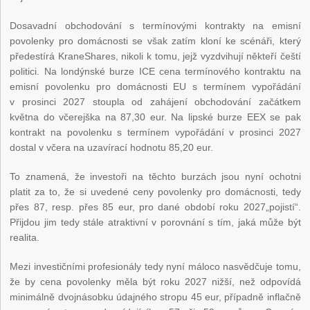
Dosavadní obchodování s termínovými kontrakty na emisní
povolenky pro domácnosti se však zatím kloní ke scénáři, který
předestírá KraneShares, nikoli k tomu, jejž vyzdvihují někteří čeští
politici. Na londýnské burze ICE cena termínového kontraktu na
emisní povolenku pro domácnosti EU s termínem vypořádání
v prosinci 2027 stoupla od zahájení obchodování začátkem
května do včerejška na 87,30 eur. Na lipské burze EEX se pak
kontrakt na povolenku s termínem vypořádání v prosinci 2027
dostal v včera na uzavírací hodnotu 85,20 eur.
To znamená, že investoři na těchto burzách jsou nyní ochotni
platit za to, že si uvedené ceny povolenky pro domácnosti, tedy
přes 87, resp. přes 85 eur, pro dané období roku 2027„pojistí“.
Přijdou jim tedy stále atraktivní v porovnání s tím, jaká může být
realita.
Mezi investičními profesionály tedy nyní máloco nasvědčuje tomu,
že by cena povolenky měla být roku 2027 nižší, než odpovídá
minimálně dvojnásobku údajného stropu 45 eur, případně inflačně