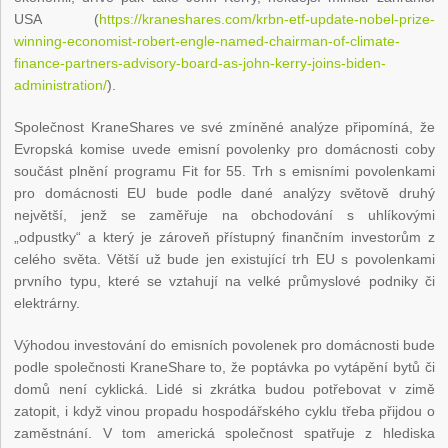
USA (
https://kraneshares.com/krbn-etf-update-nobel-prize-
winning-economist-robert-engle-named-chairman-of-climate-
finance-partners-advisory-board-as-john-kerry-joins-biden-
administration/
).
Společnost KraneShares ve své zmíněné analýze připomíná, že
Evropská komise uvede emisní povolenky pro domácnosti coby
součást plnění programu Fit for 55. Trh s emisními povolenkami
pro domácnosti EU bude podle dané analýzy světově druhý
největší, jenž se zaměřuje na obchodování s uhlíkovými
„odpustky“ a který je zároveň přístupný finančním investorům z
celého světa. Větší už bude jen existující trh EU s povolenkami
prvního typu, které se vztahují na velké průmyslové podniky či
elektrárny.
Výhodou investování do emisních povolenek pro domácnosti bude
podle společnosti KraneShare to, že poptávka po vytápění bytů či
domů není cyklická. Lidé si zkrátka budou potřebovat v zimě
zatopit, i když vinou propadu hospodářského cyklu třeba přijdou o
zaměstnání. V tom americká společnost spatřuje z hlediska