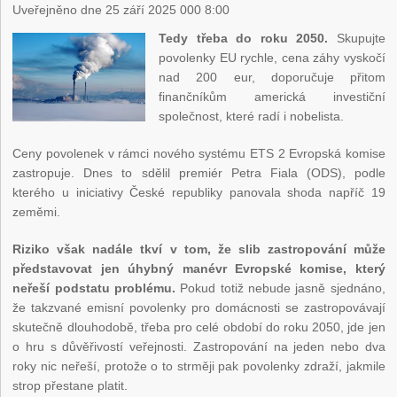
Uveřejněno dne 25 září 2025 000 8:00
Tedy třeba do roku 2050.
Skupujte
povolenky EU rychle, cena záhy vyskočí
nad 200 eur, doporučuje přitom
finančníkům americká investiční
společnost, které radí i nobelista.
Ceny povolenek v rámci nového systému ETS 2 Evropská komise
zastropuje. Dnes to sdělil premiér Petra Fiala (ODS), podle
kterého u iniciativy České republiky panovala shoda napříč 19
zeměmi.
Riziko však nadále tkví v tom, že slib zastropování může
představovat jen úhybný manévr Evropské komise, který
neřeší podstatu problému.
Pokud totiž nebude jasně sjednáno,
že takzvané emisní povolenky pro domácnosti se zastropovávají
skutečně dlouhodobě, třeba pro celé období do roku 2050, jde jen
o hru s důvěřivostí veřejnosti. Zastropování na jeden nebo dva
roky nic neřeší, protože o to strměji pak povolenky zdraží, jakmile
strop přestane platit.