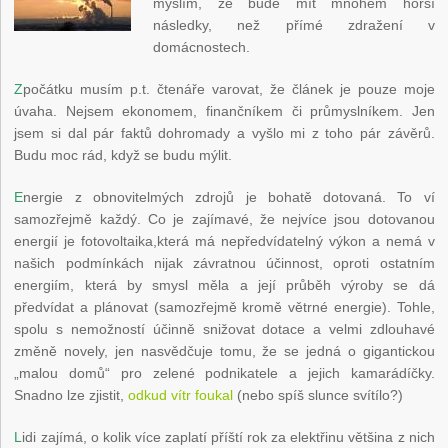
myslím, že bude mít mnohem horší
následky, než přímé zdražení v
domácnostech.
Z
počátku musím p.t. čtenáře varovat, že článek je pouze moje
úvaha. Nejsem ekonomem, finančníkem či průmyslníkem. Jen
jsem si dal pár faktů dohromady a vyšlo mi z toho pár závěrů.
Budu moc rád, když se budu mýlit.
E
nergie z obnovitelmých zdrojů je bohatě dotovaná. To ví
samozřejmě každý. Co je zajímavé, že nejvíce jsou dotovanou
energií je fotovoltaika,která má nepředvídatelný výkon a nemá v
našich podmínkách nijak závratnou účinnost, oproti ostatním
energiím, která by smysl měla a její průběh výroby se dá
předvídat a plánovat (samozřejmě kromě větrné energie). Tohle,
spolu s nemožností účinně snižovat dotace a velmi zdlouhavé
změně novely, jen nasvědčuje tomu, že se jedná o gigantickou
„malou domů“ pro zelené podnikatele a jejich kamarádíčky.
Snadno lze zjistit,
odkud vítr foukal
(nebo spíš slunce svítílo?)
L
idi zajímá, o kolik více zaplatí příští rok za elektřinu většina z nich