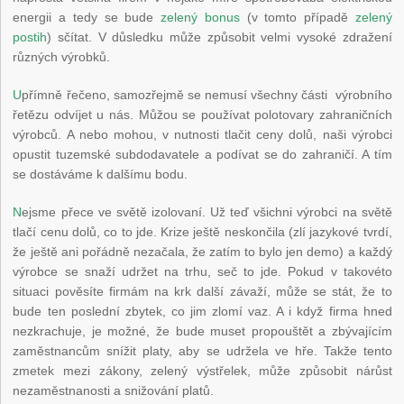
energii a tedy se bude
zelený bonus
(v tomto případě
zelený
postih
) sčítat. V důsledku může způsobit velmi vysoké zdražení
různých výrobků.
U
přímně řečeno, samozřejmě se nemusí všechny části výrobního
řetězu odvíjet u nás. Můžou se používat polotovary zahraničních
výrobců. A nebo mohou, v nutnosti tlačit ceny dolů, naši výrobci
opustit tuzemské subdodavatele a podívat se do zahraničí. A tím
se dostáváme k dalšímu bodu.
N
ejsme přece ve světě izolovaní. Už teď všichni výrobci na světě
tlačí cenu dolů, co to jde. Krize ještě neskončila (zlí jazykové tvrdí,
že ještě ani pořádně nezačala, že zatím to bylo jen demo) a každý
výrobce se snaží udržet na trhu, seč to jde. Pokud v takovéto
situaci pověsíte firmám na krk další závaží, může se stát, že to
bude ten poslední zbytek, co jim zlomí vaz. A i když firma hned
nezkrachuje, je možné, že bude muset propouštět a zbývajícím
zaměstnancům snížit platy, aby se udržela ve hře. Takže tento
zmetek mezi zákony, zelený výstřelek, může způsobit nárůst
nezaměstnanosti a snižování platů.