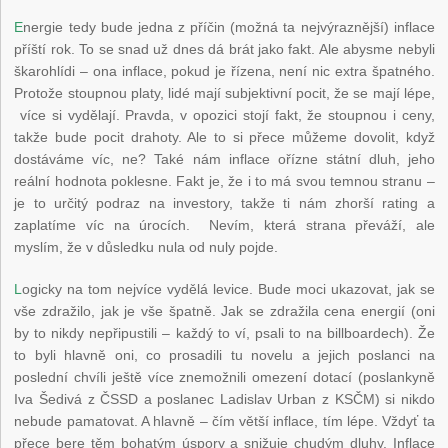
E
nergie tedy bude jedna z příčin (možná ta nejvýraznější) inflace
příští rok. To se snad už dnes dá brát jako fakt. Ale abysme nebyli
škarohlídi – ona inflace, pokud je řízena, není nic extra špatného.
Protože stoupnou platy, lidé mají subjektivní pocit, že se mají lépe,
více si vydělají. Pravda, v opozici stojí fakt, že stoupnou i ceny,
takže bude pocit drahoty. Ale to si přece můžeme dovolit, když
dostáváme víc, ne? Také nám inflace ořízne státní dluh, jeho
reální hodnota poklesne. Fakt je, že i to má svou temnou stranu –
je to určitý podraz na investory, takže ti nám zhorší rating a
zaplatíme víc na úrocích. Nevím, která strana převáží, ale
myslím, že v důsledku nula od nuly pojde.
L
ogicky na tom nejvíce vydělá levice. Bude moci ukazovat, jak se
vše zdražilo, jak je vše špatně. Jak se zdražila cena energií (oni
by to nikdy nepřipustili – každý to ví, psali to na billboardech). Že
to byli hlavně oni, co prosadili tu novelu a jejich poslanci na
poslední chvíli ještě více znemožnili omezení dotací (poslankyně
Iva Šedivá z ČSSD a poslanec Ladislav Urban z KSČM) si nikdo
nebude pamatovat. A hlavně – čím větší inflace, tím lépe. Vždyť ta
přece bere těm bohatým úspory a snižuje chudým dluhy. Inflace