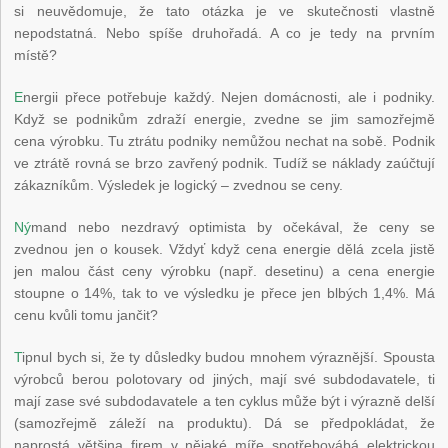
si neuvědomuje, že tato otázka je ve skutečnosti vlastně
nepodstatná. Nebo spíše druhořadá. A co je tedy na prvním
místě?
E
nergii přece potřebuje každý. Nejen domácnosti, ale i podniky.
Když se podnikům zdraží energie, zvedne se jim samozřejmě
cena výrobku. Tu ztrátu podniky nemůžou nechat na sobě. Podnik
ve ztrátě rovná se brzo zavřený podnik. Tudíž se náklady zaúčtují
zákazníkům. Výsledek je logický – zvednou se ceny.
Ný
mand nebo nezdravý optimista by očekával, že ceny se
zvednou jen o kousek. Vždyť když cena energie dělá zcela jistě
jen malou část ceny výrobku (např. desetinu) a cena energie
stoupne o 14%, tak to ve výsledku je přece jen blbých 1,4%. Má
cenu kvůli tomu jančit?
T
ipnul bych si, že ty důsledky budou mnohem výraznější. Spousta
výrobců berou polotovary od jiných, mají své subdodavatele, ti
mají zase své subdodavatele a ten cyklus může být i výrazně delší
(samozřejmě záleží na produktu). Dá se předpokládat, že
naprostá většina firem v nějaké míře spotřebovábá elektrickou