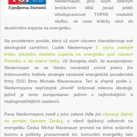
Niedermayer, jenž svým zeleným
levičáctvím dělá (snad ještě)
středopravicové TOP09 medvědí
službu, se zase kriticky obul do
skutečného experta na energetiku.
Na prozeleném portále, který už svým názvem charakterizuje své
ideologické zaměření, Luděk Niedermayer
5. srpna zveřejnil
kritiku předního českého experta na energetiku pod názvem
Pohádka o zlé zelené lobby
. Už dozajista stačí, že europoslanec
Niedermayer se ve článku neodvážil zmínit jméno jím
kritizovaného ředitele strategie nezávislé energetické poradenské
firmy EGÚ Brno Michala Macenauera. Ten si zřejmě podle L.
Niedermayera nepřístojně „dovolil“ kritizovat zelenou ideologii,
jejímž je tento europoslanec jedním z nejhorlivějších a
nejdogmatičtějších zastánců.
Pana Niedermayera zvedl z jeho zelené židle jím
citovaný článek
na portále Seznam Zprávy
, v němž špičkový odborník na
energetiku Česka Michal Macenauer pronesl na téma solárního
boomu a politicky prosazované tzv. komunitní energetiky tato