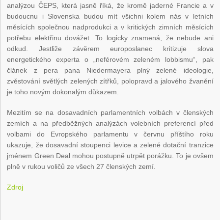
analýzou ČEPS, která jasně říká, že kromě jaderné Francie a v
budoucnu i Slovenska budou mít všichni kolem nás v letních
měsících společnou nadprodukci a v kritických zimních měsících
potřebu elektřinu dovážet. To logicky znamená, že nebude ani
odkud. Jestliže závěrem europoslanec kritizuje slova
energetického experta o „neférovém zeleném lobbismu“, pak
článek z pera pana Niedermayera plný zelené ideologie,
zvěstování světlých zelených zítřků, polopravd a jalového žvanění
je toho novým dokonalým důkazem.
Mezitím se na dosavadních parlamentních volbách v členských
zemích a na předběžných analýzách volebních preferencí před
volbami do Evropského parlamentu v červnu příštího roku
ukazuje, že dosavadní stoupenci levice a zelené dotační tranzice
jménem Green Deal mohou postupně utrpět porážku. To je ovšem
plně v rukou voličů ze všech 27 členských zemí.
Zdroj