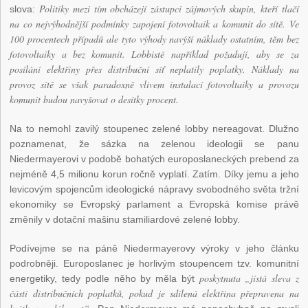
Politiky mezi tím obcházejí zástupci zájmových skupin, kteří tlačí
slova:
na co nejvýhodnější podmínky zapojení fotovoltaik a komunit do sítě. Ve
100 procentech případů ale tyto výhody navýší náklady ostatním, těm bez
fotovoltaiky a bez komunit. Lobbisté například požadují, aby se za
posílání elektřiny přes distribuční síť neplatily poplatky. Náklady na
provoz sítě se však paradoxně vlivem instalací fotovoltaiky a provozu
komunit budou navyšovat o desítky procent.
Na to nemohl zavilý stoupenec zelené lobby nereagovat. Dlužno
poznamenat, že sázka na zelenou ideologii se panu
Niedermayerovi v podobě bohatých europoslaneckých prebend za
nejméně 4,5 milionu korun ročně vyplatí. Zatím. Díky jemu a jeho
levicovým spojencům ideologické nápravy svobodného světa tržní
ekonomiky se Evropský parlament a Evropská komise právě
změnily v dotační mašinu stamiliardové zelené lobby.
Podívejme se na páně Niedermayerovy výroky v jeho článku
podrobněji. Europoslanec je horlivým stoupencem tzv. komunitní
poskytnuta „jistá sleva z
energetiky, tedy podle něho by měla být
části distribučních poplatků, pokud je sdílená elektřina přepravena na