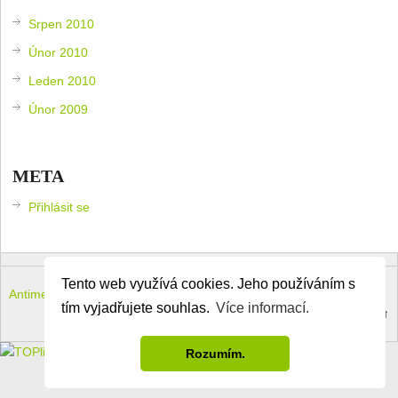
Srpen 2010
Únor 2010
Leden 2010
Únor 2009
META
Přihlásit se
Tento web využívá cookies. Jeho používáním s
Antimeloun – komouši dneška
Copyright © 2026.
tím vyjadřujete souhlas.
Více informací.
Theme by
MyThemeShop
.
Back to Top ↑
Rozumím.