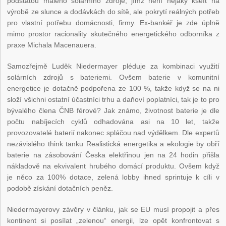
podstatou malého solárního zdroje, jímž není nějaký kšeft na
výrobě ze slunce a dodávkách do sítě, ale pokrytí reálných potřeb
pro vlastní potřebu domácnosti, firmy. Ex-bankéř je zde úplně
mimo prostor racionality skutečného energetického odborníka z
praxe Michala Macenauera.
Samozřejmě Luděk Niedermayer pléduje za kombinaci využití
solárních zdrojů s bateriemi. Ovšem baterie v komunitní
energetice je dotačně podpořena ze 100 %, takže když se na ni
složí všichni ostatní účastníci trhu a daňoví poplatníci, tak je to pro
bývalého člena ČNB férové? Jak známo, životnost baterie je dle
počtu nabíjecích cyklů odhadována asi na 10 let, takže
provozovatelé baterií nakonec spláčou nad výdělkem. Dle expertů
nezávislého think tanku Realistická energetika a ekologie by obří
baterie na zásobování Česka elektřinou jen na 24 hodin přišla
nákladově na ekvivalent hrubého domácí produktu. Ovšem když
je něco za 100% dotace, zelená lobby ihned sprintuje k cíli v
podobě získání dotačních peněz.
Niedermayerovy závěry v článku, jak se EU musí propojit a přes
kontinent si posílat „zelenou“ energii, lze opět konfrontovat s