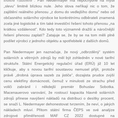
krátkou vzdálenost“.
Pan Niedermayer má nepochybně na mysli
„slevu“ limitně blízkou nule. Jeho slova neříkají nic o tom, že
zajištění reálného přenosu „z domu do vedlejšího domu“ nebo od
občasného solárního výrobce ke konkrétnímu odběrateli znamená
zcela jiné logistické a tím také investiční řešení tohoto přenosu „na
krátkou vzdálenost“. Kdo tedy toto významně dražší a náročnější
řešení přenosu zaplatí? Zatajuje se, že by se na tom měli plně
podílet výrobci z jednoho objektu a spotřebitelé z dalších domů.
Pan Niedermayer jen naznačuje, že nový „odbrzděný“ systém
solárních a větrných zdrojů by měl být zohledněn v nové tarifní
struktuře. Státní Energetický regulační úřad (ERÚ) již 10 let
kličkuje, aby s novou tarifní soustavou nemusel přijít, protože
právě „drobná úprava sazeb za jističe“, dozajista prudce zvýší
cenu elektřiny domácnosti, čemuž v minulosti ze strachu před
voliči zabránil i někdejší premiér Bohuslav Sobotka.
Macenauerovo varování, že rostoucí kapacita hlavně solárních
zdrojů přinese navýšení nákladů na distribuci o desítky procent,
se snaží L. Niedermayer dehonestovat tvrzením, že neví, o jakých
nákladech mluví. Přitom státní firma ČEPS ve své analýze
zdrojové přiměřenosti MAF CZ 2022 dostupné na