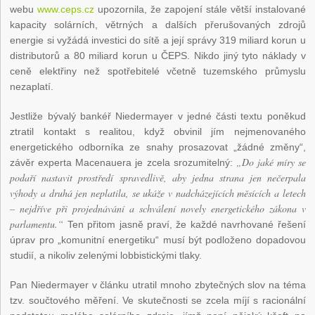
webu
www.ceps.cz
upozornila, že zapojení stále větší instalované
kapacity solárních, větrných a dalších přerušovaných zdrojů
energie si vyžádá investici do sítě a její správy 319 miliard korun u
distributorů a 80 miliard korun u ČEPS. Nikdo jiný tyto náklady v
ceně elektřiny než spotřebitelé včetně tuzemského průmyslu
nezaplatí.
Jestliže bývalý bankéř Niedermayer v jedné části textu poněkud
ztratil kontakt s realitou, když obvinil jím nejmenovaného
energetického odborníka ze snahy prosazovat „žádné změny“,
„Do jaké míry se
závěr experta Macenauera je zcela srozumitelný:
podaří nastavit prostředí spravedlivě, aby jedna strana jen nečerpala
výhody a druhá jen neplatila, se ukáže v nadcházejících měsících a letech
– nejdříve při projednávání a schválení novely energetického zákona v
parlamentu.“
Ten přitom jasně praví, že každé navrhované řešení
úprav pro „komunitní energetiku“ musí být podloženo dopadovou
studií, a nikoliv zelenými lobbistickými tlaky.
Pan Niedermayer v článku utratil mnoho zbytečných slov na téma
tzv. součtového měření. Ve skutečnosti se zcela míjí s racionální